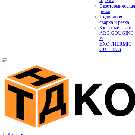
и резка
Экзотермическая
резка
Подводная
сварка и резка
Запасные части
ARC GOUGING
&
EXOTHERMIC
CUTTING
Каталог