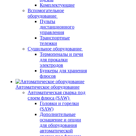
Комплектующие
Вспомогательное
оборудование
Пульты
дистанционного
управления
Транспортные
тележки
Сушильное оборудование
Термопеналы и печи
для прокалки
электродов
Бункеры для хранения
флюсов
Автоматическое оборудование
Автоматическая сварка под
слоем флюса (SAW)
Головки и горелки
(SAW)
Дополнительные
оснащение и опции
для оборудования
автоматической