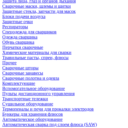
Защита лица, глаз и органов дыхания
Сварочные маски, шлемы и щитки
Защитные стекла, запчасти для масок
Блоки подачи воздуха
Защитные очки
Респираторы
Спецодежда для сварщиков
Одежда сварщика
Обувь сварщика
Перчатки сварочные
Химические материалы для сварки
Травильные пасты, спреи, флюсы
Прочее
Сварочные шторы
Сварочные занавесы
Сварочные полотна и одеяла
Комплектующие
Вспомогательное оборудование
Пульты дистанционного управления
Транспортные тележки
Сушильное оборудование
Термопеналы и печи для прокалки электродов
Бункеры для хранения флюсов
Автоматическое оборудование
Автоматическая сварка под слоем флюса (SAW)