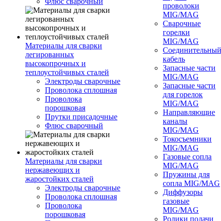
Флюс сварочный
проволоки
MIG/MAG
Сварочные
горелки
MIG/MAG
Материалы для сварки
Соединительны
легированных
кабель
высокопрочных и
Запасные части
теплоустойчивых сталей
MIG/MAG
Электроды сварочные
Запасные части
Проволока сплошная
для горелок
Проволока
MIG/MAG
порошковая
Направляющие
Прутки присадочные
каналы
Флюс сварочный
MIG/MAG
Токосъемники
MIG/MAG
Газовые сопла
Материалы для сварки
MIG/MAG
нержавеющих и
Пружины для
жаростойких сталей
сопла MIG/MAG
Электроды сварочные
Диффузоры
Проволока сплошная
газовые
Проволока
MIG/MAG
порошковая
Ролики подачи