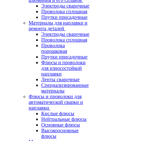
алюминия и его сплавов
Электроды сварочные
Проволока сплошная
Прутки присадочные
Материалы для наплавки и
ремонта деталей
Электроды сварочные
Проволока сплошная
Проволока
порошковая
Прутки присадочные
Флюсы и проволоки
для износостойкой
наплавки
Ленты сварочные
Специализированные
материалы
Флюсы и проволоки для
автоматической сварки и
наплавки
Кислые флюсы
Нейтральные флюсы
Основные флюсы
Высокоосновные
флюсы