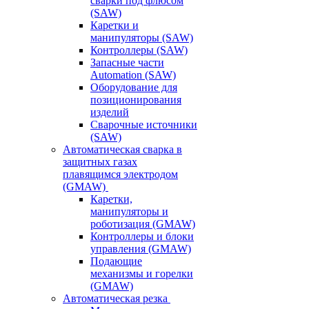
сварки под флюсом
(SAW)
Каретки и
манипуляторы (SAW)
Контроллеры (SAW)
Запасные части
Automation (SAW)
Оборудование для
позиционирования
изделий
Сварочные источники
(SAW)
Автоматическая сварка в
защитных газах
плавящимся электродом
(GMAW)
Каретки,
манипуляторы и
роботизация (GMAW)
Контроллеры и блоки
управления (GMAW)
Подающие
механизмы и горелки
(GMAW)
Автоматическая резка