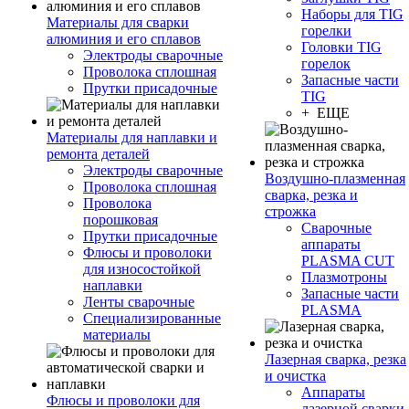
Наборы для TIG
Материалы для сварки
горелки
алюминия и его сплавов
Головки TIG
Электроды сварочные
горелок
Проволока сплошная
Запасные части
Прутки присадочные
TIG
+ ЕЩЕ
Материалы для наплавки и
ремонта деталей
Электроды сварочные
Воздушно-плазменная
Проволока сплошная
сварка, резка и
Проволока
строжка
порошковая
Сварочные
Прутки присадочные
аппараты
Флюсы и проволоки
PLASMA CUT
для износостойкой
Плазмотроны
наплавки
Запасные части
Ленты сварочные
PLASMA
Специализированные
материалы
Лазерная сварка, резка
и очистка
Аппараты
Флюсы и проволоки для
лазерной сварки