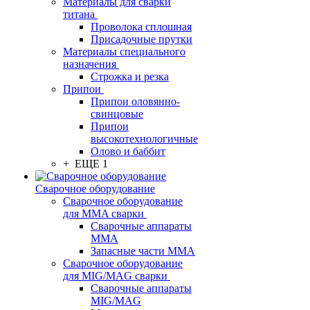
Материалы для сварки
титана
Проволока сплошная
Присадочные прутки
Материалы специального
назначения
Строжка и резка
Припои
Припои оловянно-
свинцовые
Припои
высокотехнологичные
Олово и баббит
+ ЕЩЕ 1
Сварочное оборудование
Сварочное оборудование
для MMA сварки
Сварочные аппараты
MMA
Запасные части MMA
Сварочное оборудование
для MIG/MAG сварки
Сварочные аппараты
MIG/MAG