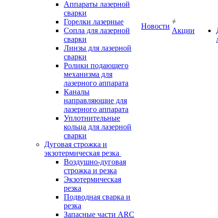
Аппараты лазерной
сварки
Горелки лазерные
Новости
Сопла для лазерной
Акции
сварки
Линзы для лазерной
сварки
Ролики подающего
механизма для
лазерного аппарата
Каналы
направляющие для
лазерного аппарата
Уплотнительные
кольца для лазерной
сварки
Дуговая строжка и
экзотермическая резка
Воздушно-дуговая
строжка и резка
Экзотермическая
резка
Подводная сварка и
резка
Запасные части ARC