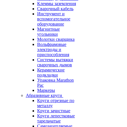
Клеммы заземления
Сварочный кабель
Инструмент и
вспомогательное
оборудование
Магнитные
угольники
Молотки сварщика
Вольфрамовые
электроды и
приспособления
Системы вытяжки
сварочных дымов
Керамические
подкладки
Упаковка Marathon
Pac
Маркеры
Абразивные круги
Круги отрезные по
металлу
Круги зачистные
Круги лепестковые
тарельчатые
Самозацепляемые