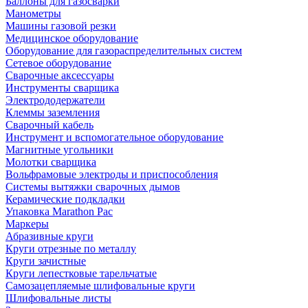
Баллоны для газосварки
Манометры
Машины газовой резки
Медицинское оборудование
Оборудование для газораспределительных систем
Сетевое оборудование
Сварочные аксессуары
Инструменты сварщика
Электрододержатели
Клеммы заземления
Сварочный кабель
Инструмент и вспомогательное оборудование
Магнитные угольники
Молотки сварщика
Вольфрамовые электроды и приспособления
Системы вытяжки сварочных дымов
Керамические подкладки
Упаковка Marathon Pac
Маркеры
Абразивные круги
Круги отрезные по металлу
Круги зачистные
Круги лепестковые тарельчатые
Самозацепляемые шлифовальные круги
Шлифовальные листы