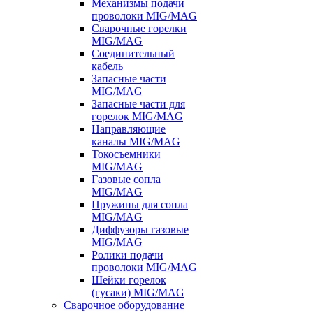
Механизмы подачи
проволоки MIG/MAG
Сварочные горелки
MIG/MAG
Соединительный
кабель
Запасные части
MIG/MAG
Запасные части для
горелок MIG/MAG
Направляющие
каналы MIG/MAG
Токосъемники
MIG/MAG
Газовые сопла
MIG/MAG
Пружины для сопла
MIG/MAG
Диффузоры газовые
MIG/MAG
Ролики подачи
проволоки MIG/MAG
Шейки горелок
(гусаки) MIG/MAG
Сварочное оборудование