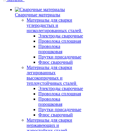
Сварочные материалы
Материалы для сварки
углеродистых и
низколегированных сталей
Электроды сварочные
Проволока сплошная
Проволока
порошковая
Прутки присадочные
Флюс сварочный
Материалы для сварки
легированных
высокопрочных и
теплоустойчивых сталей
Электроды сварочные
Проволока сплошная
Проволока
порошковая
Прутки присадочные
Флюс сварочный
Материалы для сварки
нержавеющих и
жаростойких сталей