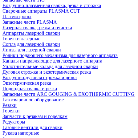
Воздушно-плазменная сварка, резка и строжка
Сварочные аппараты PLASMA CUT
Плазмотроны
Запасные части PLASMA
Лазерная сварка, резка и очистка
Аппараты лазерной сварки
Горелки лазерные
Сопла для лазерной сварки
Линзы для лазерной сварки
Ролики подающего механизма для лазерного аппарата
Каналы направляющие для лазерного аппарата
Уплотнительные кольца для лазерной сварки
Дуговая строжка и экзотермическая резка
Воздушно-дуговая строжка и резка
Экзотермическая резка
Подводная сварка и резка
Запасные части ARC GOUGING & EXOTHERMIC CUTTING
Газосварочное оборудование
Резаки
Горелки
Запчасти к резакам и горелкам
Редукторы
Газовые вентили для сварки
Рукава напорные