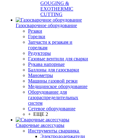
GOUGING &
EXOTHERMIC
CUTTING
Газосварочное оборудование
Резаки
Горелки
Запчасти к резакам и
горелкам
Редукторы
Газовые вентили для сварки
Рукава напорные
Баллоны для газосварки
Манометры
Машины газовой резки
Медицинское оборудование
Оборудование для
газораспределительных
систем
Сетевое оборудование
+ ЕЩЕ 2
Сварочные аксессуары
Инструменты сварщика
Электрододержатели