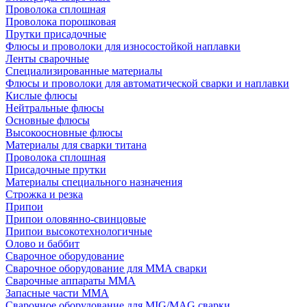
Проволока сплошная
Проволока порошковая
Прутки присадочные
Флюсы и проволоки для износостойкой наплавки
Ленты сварочные
Специализированные материалы
Флюсы и проволоки для автоматической сварки и наплавки
Кислые флюсы
Нейтральные флюсы
Основные флюсы
Высокоосновные флюсы
Материалы для сварки титана
Проволока сплошная
Присадочные прутки
Материалы специального назначения
Строжка и резка
Припои
Припои оловянно-свинцовые
Припои высокотехнологичные
Олово и баббит
Сварочное оборудование
Сварочное оборудование для MMA сварки
Сварочные аппараты MMA
Запасные части MMA
Сварочное оборудование для MIG/MAG сварки