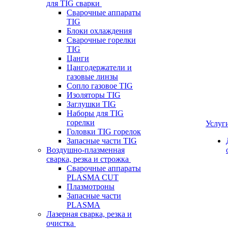
для TIG сварки
Сварочные аппараты
TIG
Блоки охлаждения
Сварочные горелки
TIG
Цанги
Цангодержатели и
газовые линзы
Сопло газовое TIG
Изоляторы TIG
Заглушки TIG
Наборы для TIG
горелки
Услуг
Головки TIG горелок
Запасные части TIG
Воздушно-плазменная
сварка, резка и строжка
Сварочные аппараты
PLASMA CUT
Плазмотроны
Запасные части
PLASMA
Лазерная сварка, резка и
очистка