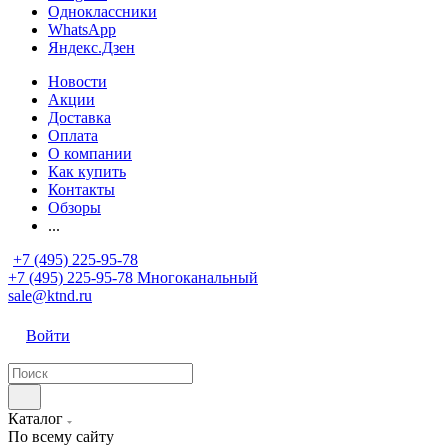
Одноклассники
WhatsApp
Яндекс.Дзен
Новости
Акции
Доставка
Оплата
О компании
Как купить
Контакты
Обзоры
...
+7 (495) 225-95-78
+7 (495) 225-95-78
Многоканальный
sale@ktnd.ru
Войти
Каталог
По всему сайту