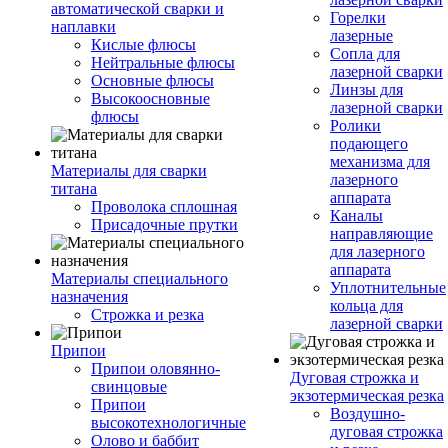
автоматической сварки и
Горелки
наплавки
лазерные
Кислые флюсы
Сопла для
Нейтральные флюсы
лазерной сварки
Основные флюсы
Линзы для
Высокоосновные
лазерной сварки
флюсы
Ролики
подающего
механизма для
Материалы для сварки
лазерного
титана
аппарата
Проволока сплошная
Каналы
Присадочные прутки
направляющие
для лазерного
аппарата
Материалы специального
Уплотнительные
назначения
кольца для
Строжка и резка
лазерной сварки
Припои
Припои оловянно-
Дуговая строжка и
свинцовые
экзотермическая резка
Припои
Воздушно-
высокотехнологичные
дуговая строжка
Олово и баббит