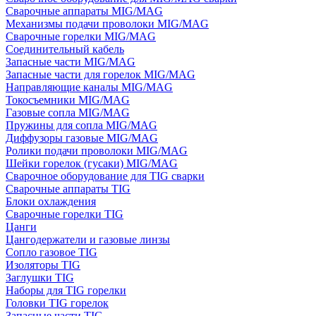
Сварочные аппараты MIG/MAG
Механизмы подачи проволоки MIG/MAG
Сварочные горелки MIG/MAG
Соединительный кабель
Запасные части MIG/MAG
Запасные части для горелок MIG/MAG
Направляющие каналы MIG/MAG
Токосъемники MIG/MAG
Газовые сопла MIG/MAG
Пружины для сопла MIG/MAG
Диффузоры газовые MIG/MAG
Ролики подачи проволоки MIG/MAG
Шейки горелок (гусаки) MIG/MAG
Сварочное оборудование для TIG сварки
Сварочные аппараты TIG
Блоки охлаждения
Сварочные горелки TIG
Цанги
Цангодержатели и газовые линзы
Сопло газовое TIG
Изоляторы TIG
Заглушки TIG
Наборы для TIG горелки
Головки TIG горелок
Запасные части TIG