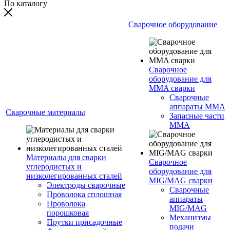
По каталогу
Сварочное оборудование
Сварочное
оборудование для
MMA сварки
Сварочные
аппараты MMA
Сварочные материалы
Запасные части
MMA
Материалы для сварки
Сварочное
углеродистых и
оборудование для
низколегированных сталей
MIG/MAG сварки
Электроды сварочные
Сварочные
Проволока сплошная
аппараты
Проволока
MIG/MAG
порошковая
Механизмы
Прутки присадочные
подачи