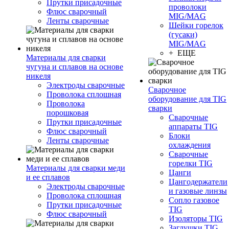
Прутки присадочные
проволоки
Флюс сварочный
MIG/MAG
Ленты сварочные
Шейки горелок
(гусаки)
MIG/MAG
+ ЕЩЕ
Материалы для сварки
чугуна и сплавов на основе
никеля
Электроды сварочные
Сварочное
Проволока сплошная
оборудование для TIG
Проволока
сварки
порошковая
Сварочные
Прутки присадочные
аппараты TIG
Флюс сварочный
Блоки
Ленты сварочные
охлаждения
Сварочные
горелки TIG
Материалы для сварки меди
Цанги
и ее сплавов
Цангодержатели
Электроды сварочные
и газовые линзы
Проволока сплошная
Сопло газовое
Прутки присадочные
TIG
Флюс сварочный
Изоляторы TIG
Заглушки TIG