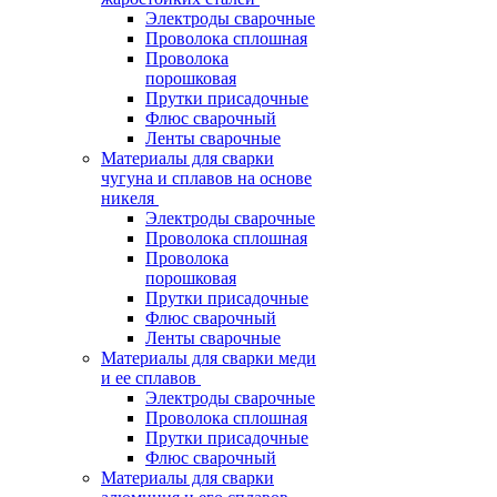
Электроды сварочные
Проволока сплошная
Проволока
порошковая
Прутки присадочные
Флюс сварочный
Ленты сварочные
Материалы для сварки
чугуна и сплавов на основе
никеля
Электроды сварочные
Проволока сплошная
Проволока
порошковая
Прутки присадочные
Флюс сварочный
Ленты сварочные
Материалы для сварки меди
и ее сплавов
Электроды сварочные
Проволока сплошная
Прутки присадочные
Флюс сварочный
Материалы для сварки