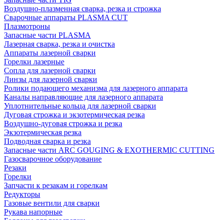
Воздушно-плазменная сварка, резка и строжка
Сварочные аппараты PLASMA CUT
Плазмотроны
Запасные части PLASMA
Лазерная сварка, резка и очистка
Аппараты лазерной сварки
Горелки лазерные
Сопла для лазерной сварки
Линзы для лазерной сварки
Ролики подающего механизма для лазерного аппарата
Каналы направляющие для лазерного аппарата
Уплотнительные кольца для лазерной сварки
Дуговая строжка и экзотермическая резка
Воздушно-дуговая строжка и резка
Экзотермическая резка
Подводная сварка и резка
Запасные части ARC GOUGING & EXOTHERMIC CUTTING
Газосварочное оборудование
Резаки
Горелки
Запчасти к резакам и горелкам
Редукторы
Газовые вентили для сварки
Рукава напорные