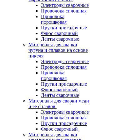
Электроды сварочные
Проволока сплошная
Проволока
порошковая
Прутки присадочные
Флюс сварочный
Ленты сварочные
Материалы для сварки
чугуна и сплавов на основе
никеля
Электроды сварочные
Проволока сплошная
Проволока
порошковая
Прутки присадочные
Флюс сварочный
Ленты сварочные
Материалы для сварки меди
и ее сплавов
Электроды сварочные
Проволока сплошная
Прутки присадочные
Флюс сварочный
Материалы для сварки