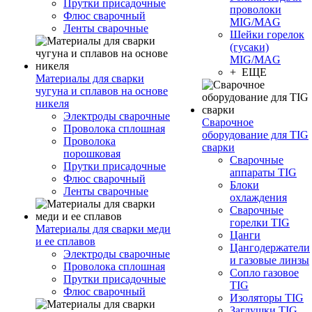
Прутки присадочные
проволоки
Флюс сварочный
MIG/MAG
Ленты сварочные
Шейки горелок
(гусаки)
MIG/MAG
+ ЕЩЕ
Материалы для сварки
чугуна и сплавов на основе
никеля
Электроды сварочные
Сварочное
Проволока сплошная
оборудование для TIG
Проволока
сварки
порошковая
Сварочные
Прутки присадочные
аппараты TIG
Флюс сварочный
Блоки
Ленты сварочные
охлаждения
Сварочные
горелки TIG
Материалы для сварки меди
Цанги
и ее сплавов
Цангодержатели
Электроды сварочные
и газовые линзы
Проволока сплошная
Сопло газовое
Прутки присадочные
TIG
Флюс сварочный
Изоляторы TIG
Заглушки TIG