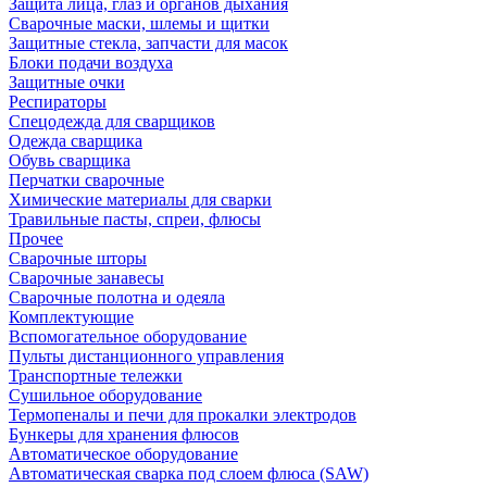
Защита лица, глаз и органов дыхания
Сварочные маски, шлемы и щитки
Защитные стекла, запчасти для масок
Блоки подачи воздуха
Защитные очки
Респираторы
Спецодежда для сварщиков
Одежда сварщика
Обувь сварщика
Перчатки сварочные
Химические материалы для сварки
Травильные пасты, спреи, флюсы
Прочее
Сварочные шторы
Сварочные занавесы
Сварочные полотна и одеяла
Комплектующие
Вспомогательное оборудование
Пульты дистанционного управления
Транспортные тележки
Сушильное оборудование
Термопеналы и печи для прокалки электродов
Бункеры для хранения флюсов
Автоматическое оборудование
Автоматическая сварка под слоем флюса (SAW)