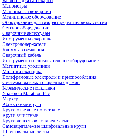
Баллоны для газосварки
Манометры
Машины газовой резки
Медицинское оборудование
Оборудование для газораспределительных систем
Сетевое оборудование
Сварочные аксессуары
Инструменты сварщика
Электрододержатели
Клеммы заземления
Сварочный кабель
Инструмент и вспомогательное оборудование
Магнитные угольники
Молотки сварщика
Вольфрамовые электроды и приспособления
Системы вытяжки сварочных дымов
Керамические подкладки
Упаковка Marathon Pac
Маркеры
Абразивные круги
Круги отрезные по металлу
Круги зачистные
Круги лепестковые тарельчатые
Самозацепляемые шлифовальные круги
Шлифовальные листы