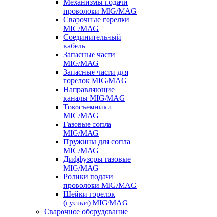
Механизмы подачи
проволоки MIG/MAG
Сварочные горелки
MIG/MAG
Соединительный
кабель
Запасные части
MIG/MAG
Запасные части для
горелок MIG/MAG
Направляющие
каналы MIG/MAG
Токосъемники
MIG/MAG
Газовые сопла
MIG/MAG
Пружины для сопла
MIG/MAG
Диффузоры газовые
MIG/MAG
Ролики подачи
проволоки MIG/MAG
Шейки горелок
(гусаки) MIG/MAG
Сварочное оборудование