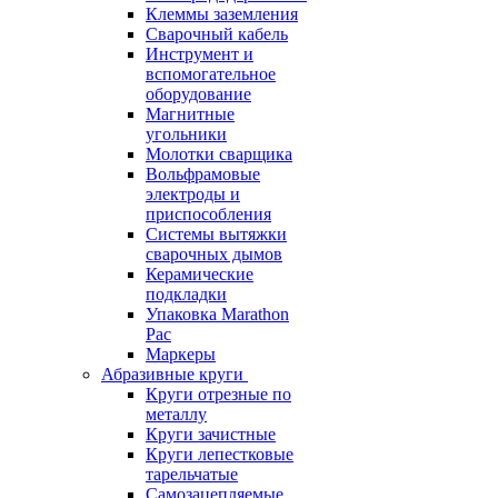
Клеммы заземления
Сварочный кабель
Инструмент и
вспомогательное
оборудование
Магнитные
угольники
Молотки сварщика
Вольфрамовые
электроды и
приспособления
Системы вытяжки
сварочных дымов
Керамические
подкладки
Упаковка Marathon
Pac
Маркеры
Абразивные круги
Круги отрезные по
металлу
Круги зачистные
Круги лепестковые
тарельчатые
Самозацепляемые