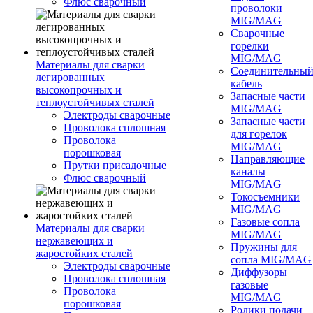
Флюс сварочный
проволоки
MIG/MAG
Сварочные
горелки
MIG/MAG
Материалы для сварки
Соединительны
легированных
кабель
высокопрочных и
Запасные части
теплоустойчивых сталей
MIG/MAG
Электроды сварочные
Запасные части
Проволока сплошная
для горелок
Проволока
MIG/MAG
порошковая
Направляющие
Прутки присадочные
каналы
Флюс сварочный
MIG/MAG
Токосъемники
MIG/MAG
Газовые сопла
Материалы для сварки
MIG/MAG
нержавеющих и
Пружины для
жаростойких сталей
сопла MIG/MAG
Электроды сварочные
Диффузоры
Проволока сплошная
газовые
Проволока
MIG/MAG
порошковая
Ролики подачи