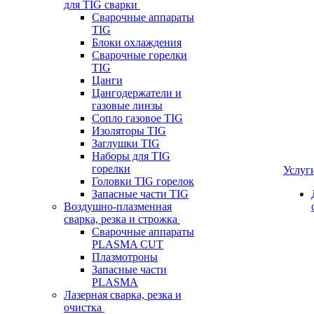
для TIG сварки
Сварочные аппараты
TIG
Блоки охлаждения
Сварочные горелки
TIG
Цанги
Цангодержатели и
газовые линзы
Сопло газовое TIG
Изоляторы TIG
Заглушки TIG
Наборы для TIG
горелки
Услуг
Головки TIG горелок
Запасные части TIG
Воздушно-плазменная
сварка, резка и строжка
Сварочные аппараты
PLASMA CUT
Плазмотроны
Запасные части
PLASMA
Лазерная сварка, резка и
очистка