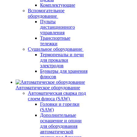
Комплектующие
Вспомогательное
оборудование
Пульты
дистанционного
управления
Транспортные
тележки
Сушильное оборудование
Термопеналы и печи
для прокалки
электродов
Бункеры для хранения
флюсов
Автоматическое оборудование
Автоматическая сварка под
слоем флюса (SAW)
Головки и горелки
(SAW)
Дополнительные
оснащение и опции
для оборудования
автоматической