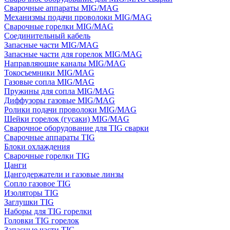
Сварочные аппараты MIG/MAG
Механизмы подачи проволоки MIG/MAG
Сварочные горелки MIG/MAG
Соединительный кабель
Запасные части MIG/MAG
Запасные части для горелок MIG/MAG
Направляющие каналы MIG/MAG
Токосъемники MIG/MAG
Газовые сопла MIG/MAG
Пружины для сопла MIG/MAG
Диффузоры газовые MIG/MAG
Ролики подачи проволоки MIG/MAG
Шейки горелок (гусаки) MIG/MAG
Сварочное оборудование для TIG сварки
Сварочные аппараты TIG
Блоки охлаждения
Сварочные горелки TIG
Цанги
Цангодержатели и газовые линзы
Сопло газовое TIG
Изоляторы TIG
Заглушки TIG
Наборы для TIG горелки
Головки TIG горелок
Запасные части TIG