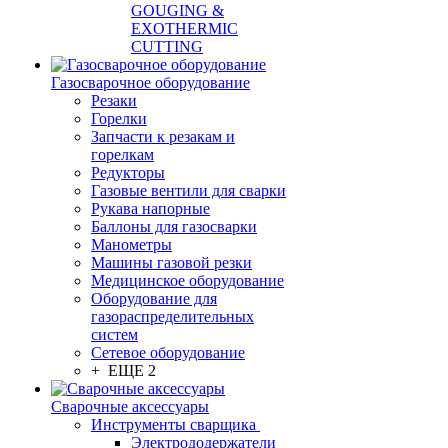
GOUGING &
EXOTHERMIC
CUTTING
Газосварочное оборудование
Резаки
Горелки
Запчасти к резакам и
горелкам
Редукторы
Газовые вентили для сварки
Рукава напорные
Баллоны для газосварки
Манометры
Машины газовой резки
Медицинское оборудование
Оборудование для
газораспределительных
систем
Сетевое оборудование
+ ЕЩЕ 2
Сварочные аксессуары
Инструменты сварщика
Электрододержатели