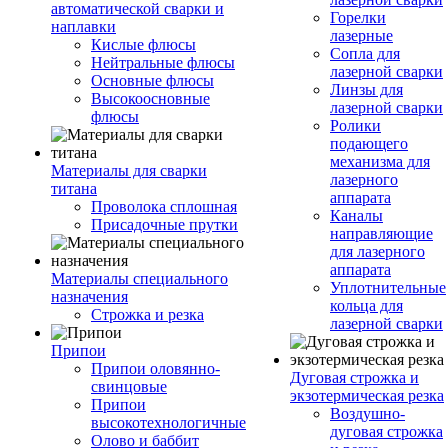
автоматической сварки и
Горелки
наплавки
лазерные
Кислые флюсы
Сопла для
Нейтральные флюсы
лазерной сварки
Основные флюсы
Линзы для
Высокоосновные
лазерной сварки
флюсы
Ролики
подающего
механизма для
Материалы для сварки
лазерного
титана
аппарата
Проволока сплошная
Каналы
Присадочные прутки
направляющие
для лазерного
аппарата
Материалы специального
Уплотнительные
назначения
кольца для
Строжка и резка
лазерной сварки
Припои
Припои оловянно-
Дуговая строжка и
свинцовые
экзотермическая резка
Припои
Воздушно-
высокотехнологичные
дуговая строжка
Олово и баббит