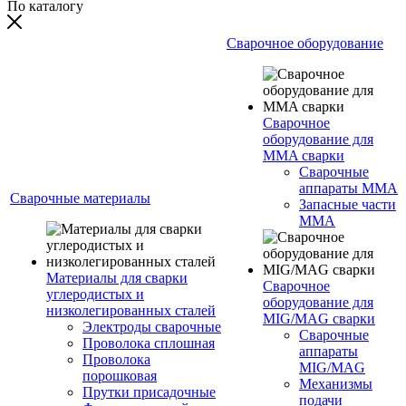
По каталогу
Сварочное оборудование
Сварочное
оборудование для
MMA сварки
Сварочные
аппараты MMA
Сварочные материалы
Запасные части
MMA
Материалы для сварки
Сварочное
углеродистых и
оборудование для
низколегированных сталей
MIG/MAG сварки
Электроды сварочные
Сварочные
Проволока сплошная
аппараты
Проволока
MIG/MAG
порошковая
Механизмы
Прутки присадочные
подачи