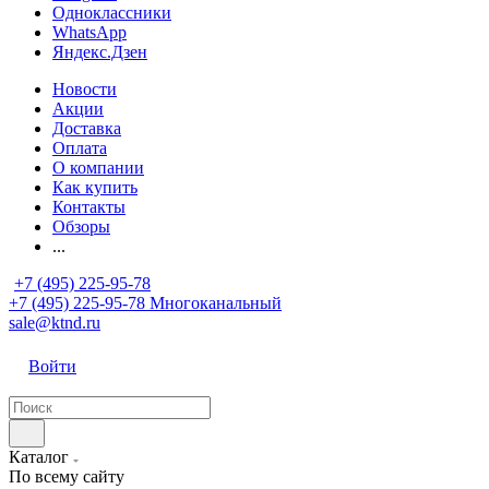
Одноклассники
WhatsApp
Яндекс.Дзен
Новости
Акции
Доставка
Оплата
О компании
Как купить
Контакты
Обзоры
...
+7 (495) 225-95-78
+7 (495) 225-95-78
Многоканальный
sale@ktnd.ru
Войти
Каталог
По всему сайту