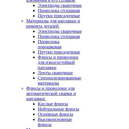
алюминия и его сплавов
Электроды сварочные
Проволока сплошная
Прутки присадочные
Материалы для наплавки и
ремонта деталей
Электроды сварочные
Проволока сплошная
Проволока
порошковая
Прутки присадочные
Флюсы и проволоки
для износостойкой
наплавки
Ленты сварочные
Специализированные
материалы
Флюсы и проволоки для
автоматической сварки и
наплавки
Кислые флюсы
Нейтральные флюсы
Основные флюсы
Высокоосновные
флюсы