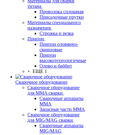
Материалы для сварки
титана
Проволока сплошная
Присадочные прутки
Материалы специального
назначения
Строжка и резка
Припои
Припои оловянно-
свинцовые
Припои
высокотехнологичные
Олово и баббит
+ ЕЩЕ 1
Сварочное оборудование
Сварочное оборудование
для MMA сварки
Сварочные аппараты
MMA
Запасные части MMA
Сварочное оборудование
для MIG/MAG сварки
Сварочные аппараты
MIG/MAG