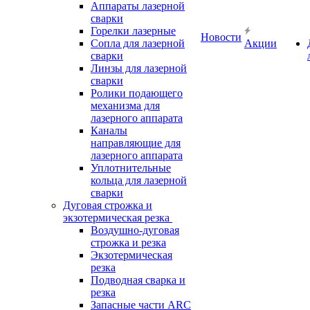
Аппараты лазерной
сварки
Горелки лазерные
Новости
Сопла для лазерной
Акции
сварки
Линзы для лазерной
сварки
Ролики подающего
механизма для
лазерного аппарата
Каналы
направляющие для
лазерного аппарата
Уплотнительные
кольца для лазерной
сварки
Дуговая строжка и
экзотермическая резка
Воздушно-дуговая
строжка и резка
Экзотермическая
резка
Подводная сварка и
резка
Запасные части ARC