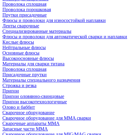
Проволока сплошная
Проволока порошковая
Прутки присадочные
Флюсы и проволоки для износостойкой наплавки
Ленты сварочные
Специализированные материалы
Флюсы и проволоки для автоматической сварки и наплавки
Кислые флюсы
Нейтральные флюсы
Основные флюсы
Высокоосновные флюсы
Материалы для сварки титана
Проволока сплошная
Присадочные прутки
Материалы специального назначения
Строжка и резка
Припои
Припои оловянно-свинцовые
Припои высокотехнологичные
Олово и баббит
Сварочное оборудование
Сварочное оборудование для MMA сварки
Сварочные аппараты MMA
Запасные части MMA
Сварочное оборудование для MIG/MAG сварки