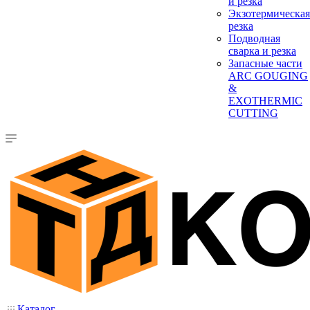
и резка
Экзотермическая
резка
Подводная
сварка и резка
Запасные части
ARC GOUGING
&
EXOTHERMIC
CUTTING
Каталог