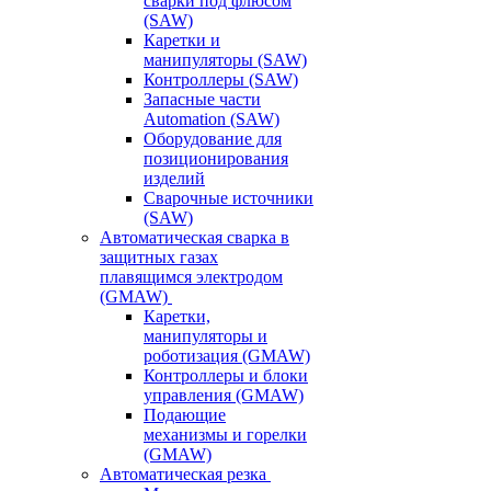
сварки под флюсом
(SAW)
Каретки и
манипуляторы (SAW)
Контроллеры (SAW)
Запасные части
Automation (SAW)
Оборудование для
позиционирования
изделий
Сварочные источники
(SAW)
Автоматическая сварка в
защитных газах
плавящимся электродом
(GMAW)
Каретки,
манипуляторы и
роботизация (GMAW)
Контроллеры и блоки
управления (GMAW)
Подающие
механизмы и горелки
(GMAW)
Автоматическая резка