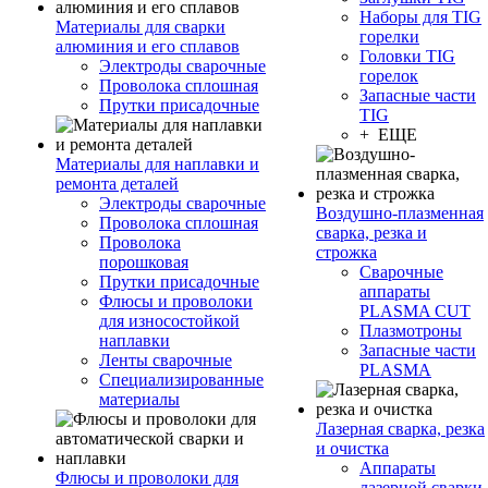
Наборы для TIG
Материалы для сварки
горелки
алюминия и его сплавов
Головки TIG
Электроды сварочные
горелок
Проволока сплошная
Запасные части
Прутки присадочные
TIG
+ ЕЩЕ
Материалы для наплавки и
ремонта деталей
Электроды сварочные
Воздушно-плазменная
Проволока сплошная
сварка, резка и
Проволока
строжка
порошковая
Сварочные
Прутки присадочные
аппараты
Флюсы и проволоки
PLASMA CUT
для износостойкой
Плазмотроны
наплавки
Запасные части
Ленты сварочные
PLASMA
Специализированные
материалы
Лазерная сварка, резка
и очистка
Аппараты
Флюсы и проволоки для
лазерной сварки