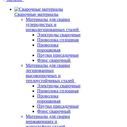
Сварочные материалы
Материалы для сварки
углеродистых и
низколегированных сталей
Электроды сварочные
Проволока сплошная
Проволока
порошковая
Прутки присадочные
Флюс сварочный
Материалы для сварки
легированных
высокопрочных и
теплоустойчивых сталей
Электроды сварочные
Проволока сплошная
Проволока
порошковая
Прутки присадочные
Флюс сварочный
Материалы для сварки
нержавеющих и
жаростойких сталей