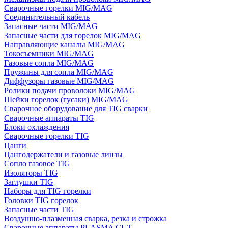
Сварочные горелки MIG/MAG
Соединительный кабель
Запасные части MIG/MAG
Запасные части для горелок MIG/MAG
Направляющие каналы MIG/MAG
Токосъемники MIG/MAG
Газовые сопла MIG/MAG
Пружины для сопла MIG/MAG
Диффузоры газовые MIG/MAG
Ролики подачи проволоки MIG/MAG
Шейки горелок (гусаки) MIG/MAG
Сварочное оборудование для TIG сварки
Сварочные аппараты TIG
Блоки охлаждения
Сварочные горелки TIG
Цанги
Цангодержатели и газовые линзы
Сопло газовое TIG
Изоляторы TIG
Заглушки TIG
Наборы для TIG горелки
Головки TIG горелок
Запасные части TIG
Воздушно-плазменная сварка, резка и строжка
Сварочные аппараты PLASMA CUT