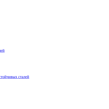
лей
стойчивых сталей