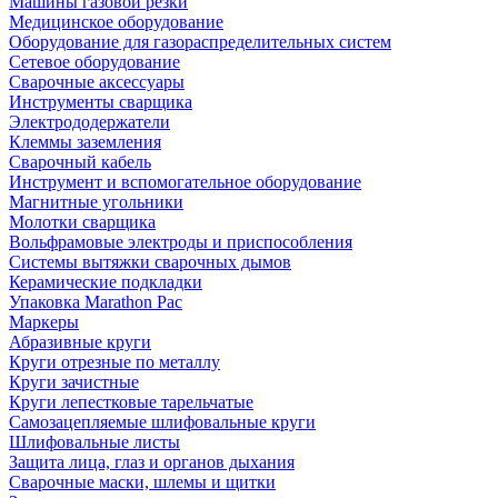
Машины газовой резки
Медицинское оборудование
Оборудование для газораспределительных систем
Сетевое оборудование
Сварочные аксессуары
Инструменты сварщика
Электрододержатели
Клеммы заземления
Сварочный кабель
Инструмент и вспомогательное оборудование
Магнитные угольники
Молотки сварщика
Вольфрамовые электроды и приспособления
Системы вытяжки сварочных дымов
Керамические подкладки
Упаковка Marathon Pac
Маркеры
Абразивные круги
Круги отрезные по металлу
Круги зачистные
Круги лепестковые тарельчатые
Самозацепляемые шлифовальные круги
Шлифовальные листы
Защита лица, глаз и органов дыхания
Сварочные маски, шлемы и щитки