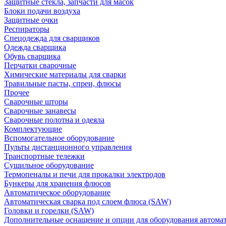
Защитные стекла, запчасти для масок
Блоки подачи воздуха
Защитные очки
Респираторы
Спецодежда для сварщиков
Одежда сварщика
Обувь сварщика
Перчатки сварочные
Химические материалы для сварки
Травильные пасты, спреи, флюсы
Прочее
Сварочные шторы
Сварочные занавесы
Сварочные полотна и одеяла
Комплектующие
Вспомогательное оборудование
Пульты дистанционного управления
Транспортные тележки
Сушильное оборудование
Термопеналы и печи для прокалки электродов
Бункеры для хранения флюсов
Автоматическое оборудование
Автоматическая сварка под слоем флюса (SAW)
Головки и горелки (SAW)
Дополнительные оснащение и опции для оборудования автома