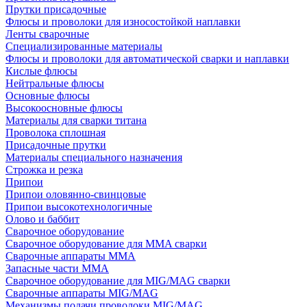
Прутки присадочные
Флюсы и проволоки для износостойкой наплавки
Ленты сварочные
Специализированные материалы
Флюсы и проволоки для автоматической сварки и наплавки
Кислые флюсы
Нейтральные флюсы
Основные флюсы
Высокоосновные флюсы
Материалы для сварки титана
Проволока сплошная
Присадочные прутки
Материалы специального назначения
Строжка и резка
Припои
Припои оловянно-свинцовые
Припои высокотехнологичные
Олово и баббит
Сварочное оборудование
Сварочное оборудование для MMA сварки
Сварочные аппараты MMA
Запасные части MMA
Сварочное оборудование для MIG/MAG сварки
Сварочные аппараты MIG/MAG
Механизмы подачи проволоки MIG/MAG