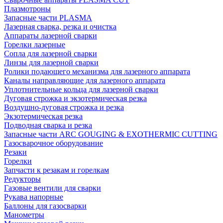
Плазмотроны
Запасные части PLASMA
Лазерная сварка, резка и очистка
Аппараты лазерной сварки
Горелки лазерные
Сопла для лазерной сварки
Линзы для лазерной сварки
Ролики подающего механизма для лазерного аппарата
Каналы направляющие для лазерного аппарата
Уплотнительные кольца для лазерной сварки
Дуговая строжка и экзотермическая резка
Воздушно-дуговая строжка и резка
Экзотермическая резка
Подводная сварка и резка
Запасные части ARC GOUGING & EXOTHERMIC CUTTING
Газосварочное оборудование
Резаки
Горелки
Запчасти к резакам и горелкам
Редукторы
Газовые вентили для сварки
Рукава напорные
Баллоны для газосварки
Манометры