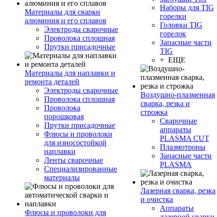
Наборы для TIG
Материалы для сварки
горелки
алюминия и его сплавов
Головки TIG
Электроды сварочные
горелок
Проволока сплошная
Запасные части
Прутки присадочные
TIG
+ ЕЩЕ
Материалы для наплавки и
ремонта деталей
Электроды сварочные
Воздушно-плазменная
Проволока сплошная
сварка, резка и
Проволока
строжка
порошковая
Сварочные
Прутки присадочные
аппараты
Флюсы и проволоки
PLASMA CUT
для износостойкой
Плазмотроны
наплавки
Запасные части
Ленты сварочные
PLASMA
Специализированные
материалы
Лазерная сварка, резка
и очистка
Аппараты
Флюсы и проволоки для
лазерной сварки