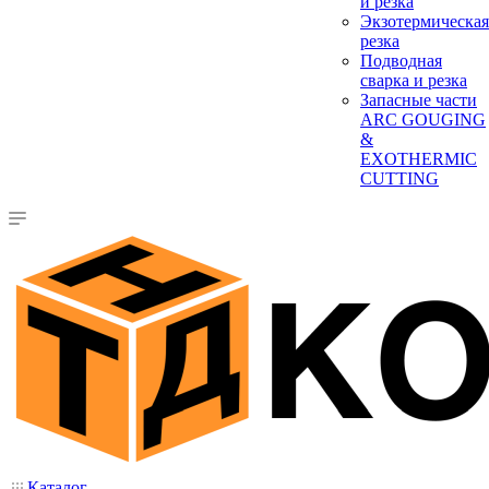
и резка
Экзотермическая
резка
Подводная
сварка и резка
Запасные части
ARC GOUGING
&
EXOTHERMIC
CUTTING
Каталог