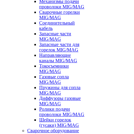
Механизмы подачи
проволоки MIG/MAG
Сварочные горелки
MIG/MAG
Соединительный
кабель
Запасные части
MIG/MAG
Запасные части для
горелок MIG/MAG
Направляющие
каналы MIG/MAG
Токосъемники
MIG/MAG
Газовые сопла
MIG/MAG
Пружины для сопла
MIG/MAG
Диффузоры газовые
MIG/MAG
Ролики подачи
проволоки MIG/MAG
Шейки горелок
(гусаки) MIG/MAG
Сварочное оборудование