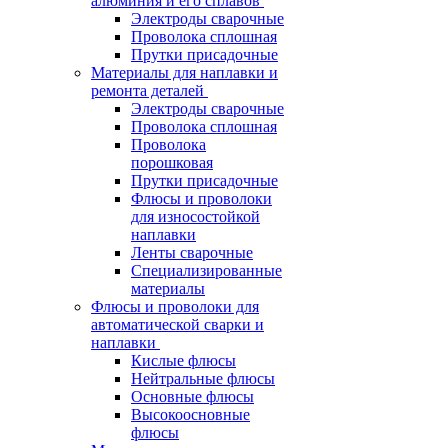
алюминия и его сплавов
Электроды сварочные
Проволока сплошная
Прутки присадочные
Материалы для наплавки и
ремонта деталей
Электроды сварочные
Проволока сплошная
Проволока
порошковая
Прутки присадочные
Флюсы и проволоки
для износостойкой
наплавки
Ленты сварочные
Специализированные
материалы
Флюсы и проволоки для
автоматической сварки и
наплавки
Кислые флюсы
Нейтральные флюсы
Основные флюсы
Высокоосновные
флюсы