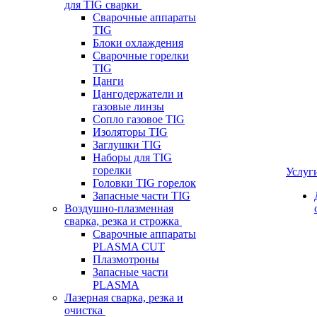
для TIG сварки
Сварочные аппараты
TIG
Блоки охлаждения
Сварочные горелки
TIG
Цанги
Цангодержатели и
газовые линзы
Сопло газовое TIG
Изоляторы TIG
Заглушки TIG
Наборы для TIG
горелки
Услуг
Головки TIG горелок
Запасные части TIG
Воздушно-плазменная
сварка, резка и строжка
Сварочные аппараты
PLASMA CUT
Плазмотроны
Запасные части
PLASMA
Лазерная сварка, резка и
очистка