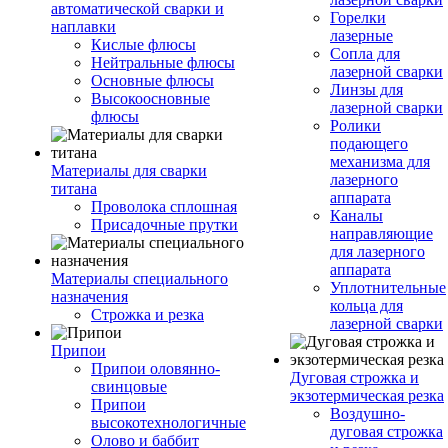
автоматической сварки и
Горелки
наплавки
лазерные
Кислые флюсы
Сопла для
Нейтральные флюсы
лазерной сварки
Основные флюсы
Линзы для
Высокоосновные
лазерной сварки
флюсы
Ролики
подающего
механизма для
Материалы для сварки
лазерного
титана
аппарата
Проволока сплошная
Каналы
Присадочные прутки
направляющие
для лазерного
аппарата
Материалы специального
Уплотнительные
назначения
кольца для
Строжка и резка
лазерной сварки
Припои
Припои оловянно-
Дуговая строжка и
свинцовые
экзотермическая резка
Припои
Воздушно-
высокотехнологичные
дуговая строжка
Олово и баббит