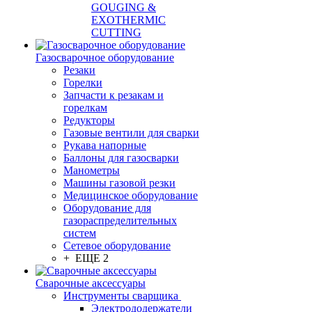
GOUGING &
EXOTHERMIC
CUTTING
Газосварочное оборудование
Резаки
Горелки
Запчасти к резакам и
горелкам
Редукторы
Газовые вентили для сварки
Рукава напорные
Баллоны для газосварки
Манометры
Машины газовой резки
Медицинское оборудование
Оборудование для
газораспределительных
систем
Сетевое оборудование
+ ЕЩЕ 2
Сварочные аксессуары
Инструменты сварщика
Электрододержатели