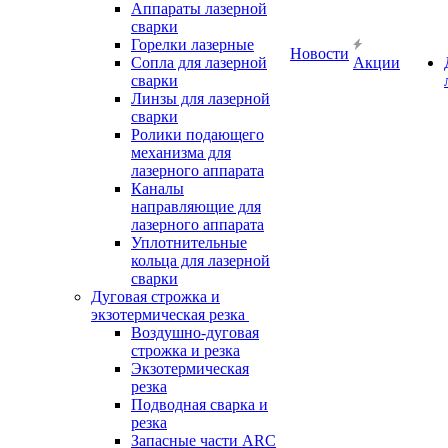
Аппараты лазерной
сварки
Горелки лазерные
Новости
Сопла для лазерной
Акции
сварки
Линзы для лазерной
сварки
Ролики подающего
механизма для
лазерного аппарата
Каналы
направляющие для
лазерного аппарата
Уплотнительные
кольца для лазерной
сварки
Дуговая строжка и
экзотермическая резка
Воздушно-дуговая
строжка и резка
Экзотермическая
резка
Подводная сварка и
резка
Запасные части ARC