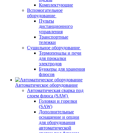
Комплектующие
Вспомогательное
оборудование
Пульты
дистанционного
управления
Транспортные
тележки
Сушильное оборудование
Термопеналы и печи
для прокалки
электродов
Бункеры для хранения
флюсов
Автоматическое оборудование
Автоматическая сварка под
слоем флюса (SAW)
Головки и горелки
(SAW)
Дополнительные
оснащение и опции
для оборудования
автоматической