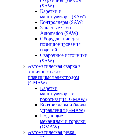
сварки под флюсом
(SAW)
Каретки и
манипуляторы (SAW)
Контроллеры (SAW)
Запасные части
Automation (SAW)
Оборудование для
позиционирования
изделий
Сварочные источники
(SAW)
Автоматическая сварка в
защитных газах
плавящимся электродом
(GMAW)
Каретки,
манипуляторы и
роботизация (GMAW)
Контроллеры и блоки
управления (GMAW)
Подающие
механизмы и горелки
(GMAW)
Автоматическая резка