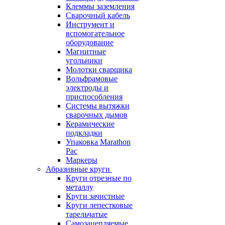
Клеммы заземления
Сварочный кабель
Инструмент и
вспомогательное
оборудование
Магнитные
угольники
Молотки сварщика
Вольфрамовые
электроды и
приспособления
Системы вытяжки
сварочных дымов
Керамические
подкладки
Упаковка Marathon
Pac
Маркеры
Абразивные круги
Круги отрезные по
металлу
Круги зачистные
Круги лепестковые
тарельчатые
Самозацепляемые