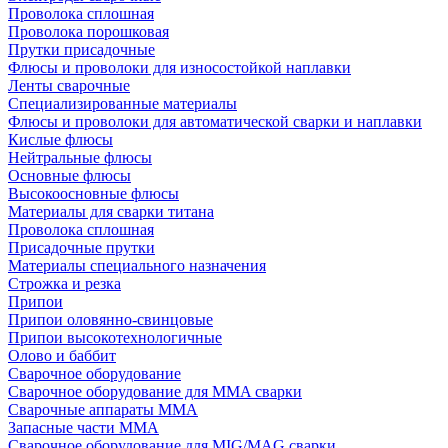
Проволока сплошная
Проволока порошковая
Прутки присадочные
Флюсы и проволоки для износостойкой наплавки
Ленты сварочные
Специализированные материалы
Флюсы и проволоки для автоматической сварки и наплавки
Кислые флюсы
Нейтральные флюсы
Основные флюсы
Высокоосновные флюсы
Материалы для сварки титана
Проволока сплошная
Присадочные прутки
Материалы специального назначения
Строжка и резка
Припои
Припои оловянно-свинцовые
Припои высокотехнологичные
Олово и баббит
Сварочное оборудование
Сварочное оборудование для MMA сварки
Сварочные аппараты MMA
Запасные части MMA
Сварочное оборудование для MIG/MAG сварки