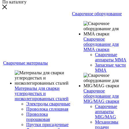
По каталогу
Сварочное оборудование
Сварочное
оборудование для
MMA сварки
Сварочные
аппараты MMA
Сварочные материалы
Запасные части
MMA
Материалы для сварки
Сварочное
углеродистых и
оборудование для
низколегированных сталей
MIG/MAG сварки
Электроды сварочные
Сварочные
Проволока сплошная
аппараты
Проволока
MIG/MAG
порошковая
Механизмы
Прутки присадочные
подачи