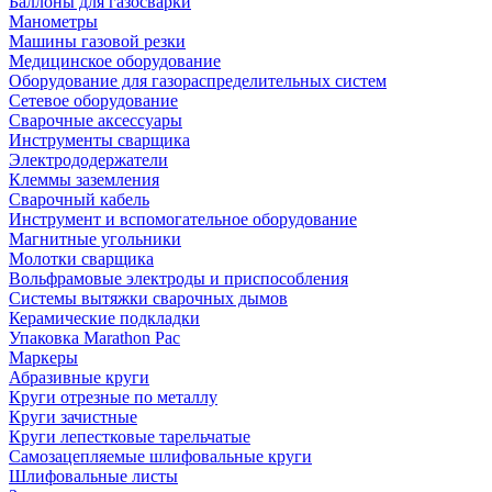
Баллоны для газосварки
Манометры
Машины газовой резки
Медицинское оборудование
Оборудование для газораспределительных систем
Сетевое оборудование
Сварочные аксессуары
Инструменты сварщика
Электрододержатели
Клеммы заземления
Сварочный кабель
Инструмент и вспомогательное оборудование
Магнитные угольники
Молотки сварщика
Вольфрамовые электроды и приспособления
Системы вытяжки сварочных дымов
Керамические подкладки
Упаковка Marathon Pac
Маркеры
Абразивные круги
Круги отрезные по металлу
Круги зачистные
Круги лепестковые тарельчатые
Самозацепляемые шлифовальные круги
Шлифовальные листы