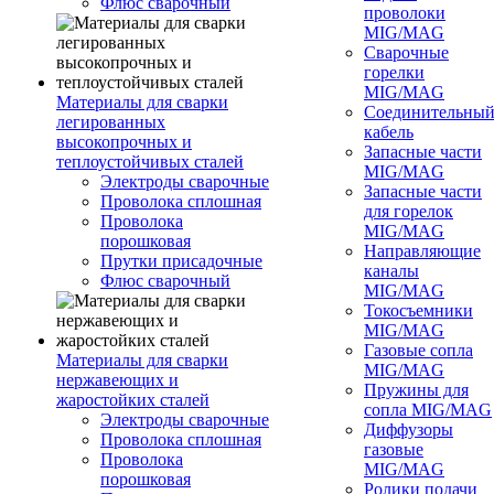
Флюс сварочный
проволоки
MIG/MAG
Сварочные
горелки
MIG/MAG
Материалы для сварки
Соединительны
легированных
кабель
высокопрочных и
Запасные части
теплоустойчивых сталей
MIG/MAG
Электроды сварочные
Запасные части
Проволока сплошная
для горелок
Проволока
MIG/MAG
порошковая
Направляющие
Прутки присадочные
каналы
Флюс сварочный
MIG/MAG
Токосъемники
MIG/MAG
Газовые сопла
Материалы для сварки
MIG/MAG
нержавеющих и
Пружины для
жаростойких сталей
сопла MIG/MAG
Электроды сварочные
Диффузоры
Проволока сплошная
газовые
Проволока
MIG/MAG
порошковая
Ролики подачи