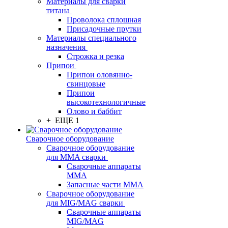
Материалы для сварки
титана
Проволока сплошная
Присадочные прутки
Материалы специального
назначения
Строжка и резка
Припои
Припои оловянно-
свинцовые
Припои
высокотехнологичные
Олово и баббит
+ ЕЩЕ 1
Сварочное оборудование
Сварочное оборудование
для MMA сварки
Сварочные аппараты
MMA
Запасные части MMA
Сварочное оборудование
для MIG/MAG сварки
Сварочные аппараты
MIG/MAG