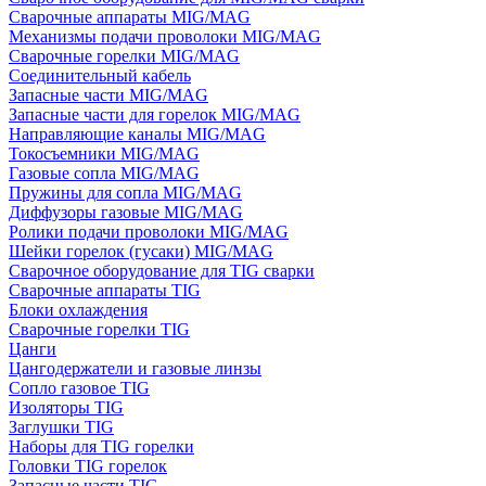
Сварочные аппараты MIG/MAG
Механизмы подачи проволоки MIG/MAG
Сварочные горелки MIG/MAG
Соединительный кабель
Запасные части MIG/MAG
Запасные части для горелок MIG/MAG
Направляющие каналы MIG/MAG
Токосъемники MIG/MAG
Газовые сопла MIG/MAG
Пружины для сопла MIG/MAG
Диффузоры газовые MIG/MAG
Ролики подачи проволоки MIG/MAG
Шейки горелок (гусаки) MIG/MAG
Сварочное оборудование для TIG сварки
Сварочные аппараты TIG
Блоки охлаждения
Сварочные горелки TIG
Цанги
Цангодержатели и газовые линзы
Сопло газовое TIG
Изоляторы TIG
Заглушки TIG
Наборы для TIG горелки
Головки TIG горелок
Запасные части TIG