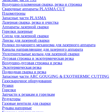
Воздушно-плазменная сварка, резка и строжка
Сварочные аппараты PLASMA CUT
Плазмотроны
Запасные части PLASMA
Лазерная сварка, резка и очистка
Аппараты лазерной сварки
Горелки лазерные
Сопла для лазерной сварки
Линзы для лазерной сварки
Ролики подающего механизма для лазерного аппарата
Каналы направляющие для лазерного аппарата
Уплотнительные кольца для лазерной сварки
Дуговая строжка и экзотермическая резка
Воздушно-дуговая строжка и резка
Экзотермическая резка
Подводная сварка и резка
Запасные части ARC GOUGING & EXOTHERMIC CUTTING
Газосварочное оборудование
Резаки
Горелки
Запчасти к резакам и горелкам
Редукторы
Газовые вентили для сварки
Рукава напорные