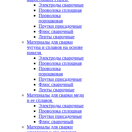
Электроды сварочные
Проволока сплошная
Проволока
порошковая
Прутки присадочные
Флюс сварочный
Ленты сварочные
Материалы для сварки
чугуна и сплавов на основе
никеля
Электроды сварочные
Проволока сплошная
Проволока
порошковая
Прутки присадочные
Флюс сварочный
Ленты сварочные
Материалы для сварки меди
и ее сплавов
Электроды сварочные
Проволока сплошная
Прутки присадочные
Флюс сварочный
Материалы для сварки