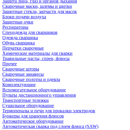
Защита лица, глаз и органов дыхания
Сварочные маски, шлемы и щитки
Защитные стекла, запчасти для масок
Блоки подачи воздуха
Защитные очки
Респираторы
Спецодежда для сварщиков
Одежда сварщика
Обувь сварщика
Перчатки сварочные
Химические материалы для сварки
Травильные пасты, спреи, флюсы
Прочее
Сварочные шторы
Сварочные занавесы
Сварочные полотна и одеяла
Комплектующие
Вспомогательное оборудование
Пульты дистанционного управления
Транспортные тележки
Сушильное оборудование
Термопеналы и печи для прокалки электродов
Бункеры для хранения флюсов
Автоматическое оборудование
Автоматическая сварка под слоем флюса (SAW)