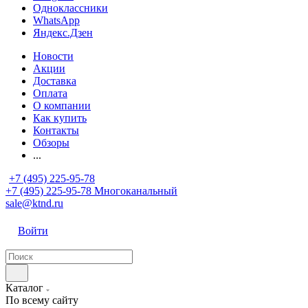
Одноклассники
WhatsApp
Яндекс.Дзен
Новости
Акции
Доставка
Оплата
О компании
Как купить
Контакты
Обзоры
...
+7 (495) 225-95-78
+7 (495) 225-95-78
Многоканальный
sale@ktnd.ru
Войти
Каталог
По всему сайту