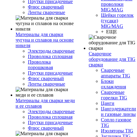
Прутки присадочные
проволоки
Флюс сварочный
MIG/MAG
Ленты сварочные
Шейки горелок
(гусаки)
MIG/MAG
+ ЕЩЕ
Материалы для сварки
чугуна и сплавов на основе
никеля
Электроды сварочные
Сварочное
Проволока сплошная
оборудование для TIG
Проволока
сварки
порошковая
Сварочные
Прутки присадочные
аппараты TIG
Флюс сварочный
Блоки
Ленты сварочные
охлаждения
Сварочные
горелки TIG
Материалы для сварки меди
Цанги
и ее сплавов
Цангодержатели
Электроды сварочные
и газовые линзы
Проволока сплошная
Сопло газовое
Прутки присадочные
TIG
Флюс сварочный
Изоляторы TIG
Заглушки TIG