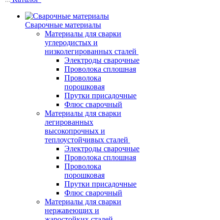
Сварочные материалы
Материалы для сварки
углеродистых и
низколегированных сталей
Электроды сварочные
Проволока сплошная
Проволока
порошковая
Прутки присадочные
Флюс сварочный
Материалы для сварки
легированных
высокопрочных и
теплоустойчивых сталей
Электроды сварочные
Проволока сплошная
Проволока
порошковая
Прутки присадочные
Флюс сварочный
Материалы для сварки
нержавеющих и
жаростойких сталей