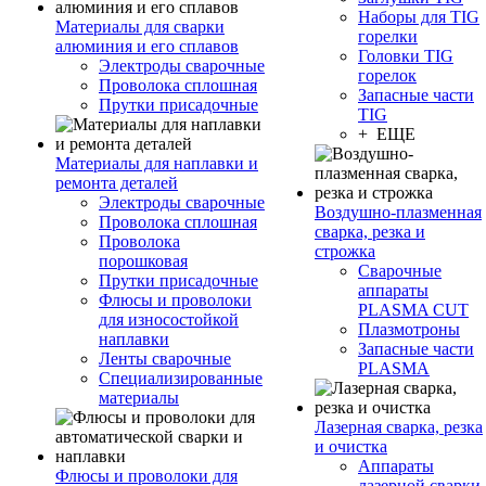
Наборы для TIG
Материалы для сварки
горелки
алюминия и его сплавов
Головки TIG
Электроды сварочные
горелок
Проволока сплошная
Запасные части
Прутки присадочные
TIG
+ ЕЩЕ
Материалы для наплавки и
ремонта деталей
Электроды сварочные
Воздушно-плазменная
Проволока сплошная
сварка, резка и
Проволока
строжка
порошковая
Сварочные
Прутки присадочные
аппараты
Флюсы и проволоки
PLASMA CUT
для износостойкой
Плазмотроны
наплавки
Запасные части
Ленты сварочные
PLASMA
Специализированные
материалы
Лазерная сварка, резка
и очистка
Аппараты
Флюсы и проволоки для
лазерной сварки