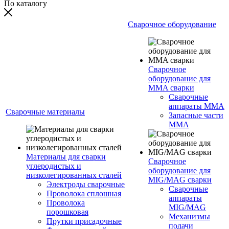
По каталогу
Сварочное оборудование
Сварочное
оборудование для
MMA сварки
Сварочные
аппараты MMA
Сварочные материалы
Запасные части
MMA
Материалы для сварки
Сварочное
углеродистых и
оборудование для
низколегированных сталей
MIG/MAG сварки
Электроды сварочные
Сварочные
Проволока сплошная
аппараты
Проволока
MIG/MAG
порошковая
Механизмы
Прутки присадочные
подачи