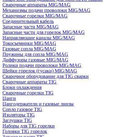
Сварочные аппараты MIG/MAG
Механизмы подачи проволоки MIG/MAG
Сварочные горелки MIG/MAG
Соединительный кабель
Запасные части MIG/MAG
Запасные части для горелок MIG/MAG
Направляющие каналы MIG/MAG
Токосъемники MIG/MAG
Газовые сопла MIG/MAG
Пружины для сопла MIG/MAG
Диффузоры газовые MIG/MAG
Ролики подачи проволоки MIG/MAG
Шейки горелок (гусаки) MIG/MAG
Сварочное оборудование для TIG сварки
Сварочные аппараты TIG
Блоки охлаждения
Сварочные горелки TIG
Цанги
Цангодержатели и газовые линзы
Сопло газовое TIG
Изоляторы TIG
Заглушки TIG
Наборы для TIG горелки
Головки TIG горелок
Запасные части TIG