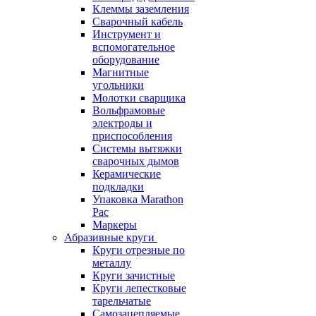
Клеммы заземления
Сварочный кабель
Инструмент и
вспомогательное
оборудование
Магнитные
угольники
Молотки сварщика
Вольфрамовые
электроды и
приспособления
Системы вытяжки
сварочных дымов
Керамические
подкладки
Упаковка Marathon
Pac
Маркеры
Абразивные круги
Круги отрезные по
металлу
Круги зачистные
Круги лепестковые
тарельчатые
Самозацепляемые