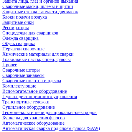
Защита лица, глаз и органов дыхания
Сварочные маски, шлемы и щитки
Защитные стекла, запчасти для масок
Блоки подачи воздуха
Защитные очки
Респираторы
Спецодежда для сварщиков
Одежда сварщика
Обувь сварщика
Перчатки сварочные
Химические материалы для сварки
Травильные пасты, спреи, флюсы
Прочее
Сварочные шторы
Сварочные занавесы
Сварочные полотна и одеяла
Комплектующие
Вспомогательное оборудование
Пульты дистанционного управления
Транспортные тележки
Сушильное оборудование
Термопеналы и печи для прокалки электродов
Бункеры для хранения флюсов
Автоматическое оборудование
Автоматическая сварка под слоем флюса (SAW)