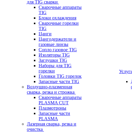
для TIG сварки
Сварочные аппараты
TIG
Блоки охлаждения
Сварочные горелки
TIG
Цанги
Цангодержатели и
газовые линзы
Сопло газовое TIG
Изоляторы TIG
Заглушки TIG
Наборы для TIG
горелки
Услуг
Головки TIG горелок
Запасные части TIG
Воздушно-плазменная
сварка, резка и строжка
Сварочные аппараты
PLASMA CUT
Плазмотроны
Запасные части
PLASMA
Лазерная сварка, резка и
очистка