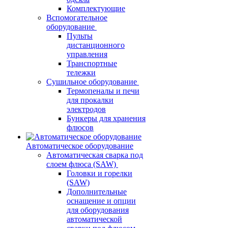
Комплектующие
Вспомогательное
оборудование
Пульты
дистанционного
управления
Транспортные
тележки
Сушильное оборудование
Термопеналы и печи
для прокалки
электродов
Бункеры для хранения
флюсов
Автоматическое оборудование
Автоматическая сварка под
слоем флюса (SAW)
Головки и горелки
(SAW)
Дополнительные
оснащение и опции
для оборудования
автоматической