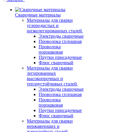
Сварочные материалы
Материалы для сварки
углеродистых и
низколегированных сталей
Электроды сварочные
Проволока сплошная
Проволока
порошковая
Прутки присадочные
Флюс сварочный
Материалы для сварки
легированных
высокопрочных и
теплоустойчивых сталей
Электроды сварочные
Проволока сплошная
Проволока
порошковая
Прутки присадочные
Флюс сварочный
Материалы для сварки
нержавеющих и
жаростойких сталей