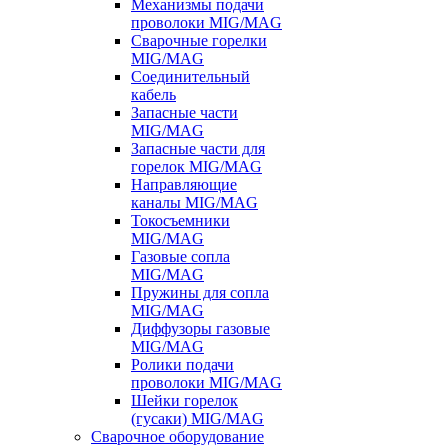
Механизмы подачи
проволоки MIG/MAG
Сварочные горелки
MIG/MAG
Соединительный
кабель
Запасные части
MIG/MAG
Запасные части для
горелок MIG/MAG
Направляющие
каналы MIG/MAG
Токосъемники
MIG/MAG
Газовые сопла
MIG/MAG
Пружины для сопла
MIG/MAG
Диффузоры газовые
MIG/MAG
Ролики подачи
проволоки MIG/MAG
Шейки горелок
(гусаки) MIG/MAG
Сварочное оборудование