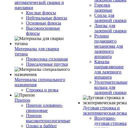
автоматической сварки и
Горелки
наплавки
лазерные
Кислые флюсы
Сопла для
Нейтральные флюсы
лазерной сварки
Основные флюсы
Линзы для
Высокоосновные
лазерной сварки
флюсы
Ролики
подающего
механизма для
Материалы для сварки
лазерного
титана
аппарата
Проволока сплошная
Каналы
Присадочные прутки
направляющие
для лазерного
аппарата
Материалы специального
Уплотнительные
назначения
кольца для
Строжка и резка
лазерной сварки
Припои
Припои оловянно-
Дуговая строжка и
свинцовые
экзотермическая резка
Припои
Воздушно-
высокотехнологичные
дуговая строжка
Олово и баббит