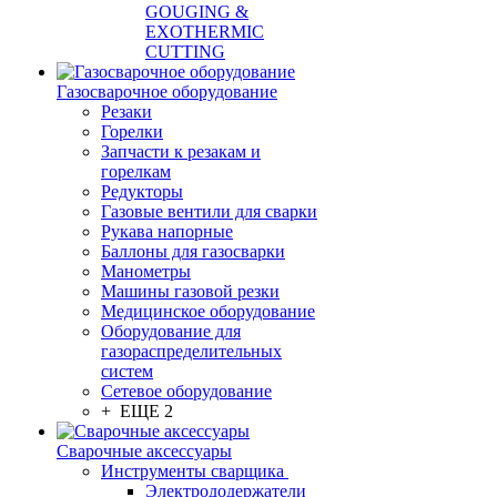
GOUGING &
EXOTHERMIC
CUTTING
Газосварочное оборудование
Резаки
Горелки
Запчасти к резакам и
горелкам
Редукторы
Газовые вентили для сварки
Рукава напорные
Баллоны для газосварки
Манометры
Машины газовой резки
Медицинское оборудование
Оборудование для
газораспределительных
систем
Сетевое оборудование
+ ЕЩЕ 2
Сварочные аксессуары
Инструменты сварщика
Электрододержатели