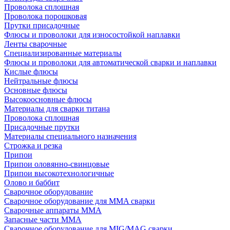
Проволока сплошная
Проволока порошковая
Прутки присадочные
Флюсы и проволоки для износостойкой наплавки
Ленты сварочные
Специализированные материалы
Флюсы и проволоки для автоматической сварки и наплавки
Кислые флюсы
Нейтральные флюсы
Основные флюсы
Высокоосновные флюсы
Материалы для сварки титана
Проволока сплошная
Присадочные прутки
Материалы специального назначения
Строжка и резка
Припои
Припои оловянно-свинцовые
Припои высокотехнологичные
Олово и баббит
Сварочное оборудование
Сварочное оборудование для MMA сварки
Сварочные аппараты MMA
Запасные части MMA
Сварочное оборудование для MIG/MAG сварки