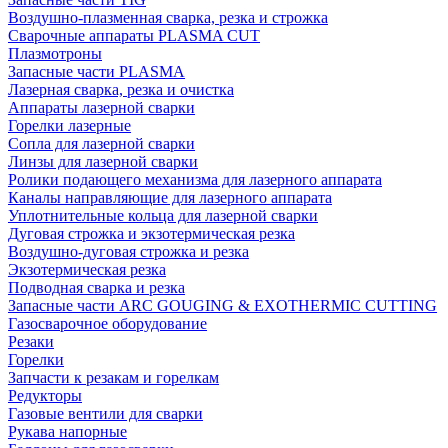
Воздушно-плазменная сварка, резка и строжка
Сварочные аппараты PLASMA CUT
Плазмотроны
Запасные части PLASMA
Лазерная сварка, резка и очистка
Аппараты лазерной сварки
Горелки лазерные
Сопла для лазерной сварки
Линзы для лазерной сварки
Ролики подающего механизма для лазерного аппарата
Каналы направляющие для лазерного аппарата
Уплотнительные кольца для лазерной сварки
Дуговая строжка и экзотермическая резка
Воздушно-дуговая строжка и резка
Экзотермическая резка
Подводная сварка и резка
Запасные части ARC GOUGING & EXOTHERMIC CUTTING
Газосварочное оборудование
Резаки
Горелки
Запчасти к резакам и горелкам
Редукторы
Газовые вентили для сварки
Рукава напорные