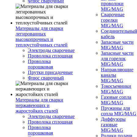
Флюс сварочный
проволоки
MIG/MAG
Сварочные
горелки
MIG/MAG
Материалы для сварки
Соединительны
легированных
кабель
высокопрочных и
Запасные части
теплоустойчивых сталей
MIG/MAG
Электроды сварочные
Запасные части
Проволока сплошная
для горелок
Проволока
MIG/MAG
порошковая
Направляющие
Прутки присадочные
каналы
Флюс сварочный
MIG/MAG
Токосъемники
MIG/MAG
Газовые сопла
Материалы для сварки
MIG/MAG
нержавеющих и
Пружины для
жаростойких сталей
сопла MIG/MAG
Электроды сварочные
Диффузоры
Проволока сплошная
газовые
Проволока
MIG/MAG
порошковая
Ролики подачи