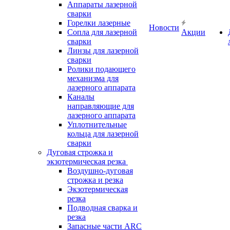
Аппараты лазерной
сварки
Горелки лазерные
Новости
Сопла для лазерной
Акции
сварки
Линзы для лазерной
сварки
Ролики подающего
механизма для
лазерного аппарата
Каналы
направляющие для
лазерного аппарата
Уплотнительные
кольца для лазерной
сварки
Дуговая строжка и
экзотермическая резка
Воздушно-дуговая
строжка и резка
Экзотермическая
резка
Подводная сварка и
резка
Запасные части ARC