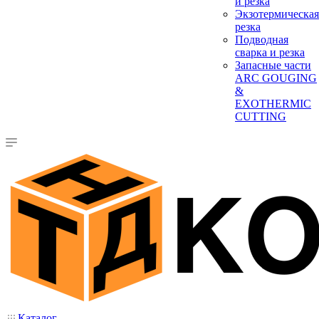
и резка
Экзотермическая
резка
Подводная
сварка и резка
Запасные части
ARC GOUGING
&
EXOTHERMIC
CUTTING
Каталог