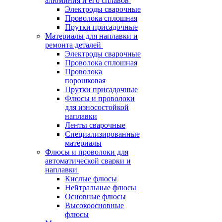
алюминия и его сплавов
Электроды сварочные
Проволока сплошная
Прутки присадочные
Материалы для наплавки и
ремонта деталей
Электроды сварочные
Проволока сплошная
Проволока
порошковая
Прутки присадочные
Флюсы и проволоки
для износостойкой
наплавки
Ленты сварочные
Специализированные
материалы
Флюсы и проволоки для
автоматической сварки и
наплавки
Кислые флюсы
Нейтральные флюсы
Основные флюсы
Высокоосновные
флюсы