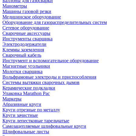
Баллоны для газосварки
Манометры
Машины газовой резки
Медицинское оборудование
Оборудование для газораспределительных систем
Сетевое оборудование
Сварочные аксессуары
Инструменты сварщика
Электрододержатели
Клеммы заземления
Сварочный кабель
Инструмент и вспомогательное оборудование
Магнитные угольники
Молотки сварщика
Вольфрамовые электроды и приспособления
Системы вытяжки сварочных дымов
Керамические подкладки
Упаковка Marathon Pac
Маркеры
Абразивные круги
Круги отрезные по металлу
Круги зачистные
Круги лепестковые тарельчатые
Самозацепляемые шлифовальные круги
Шлифовальные листы