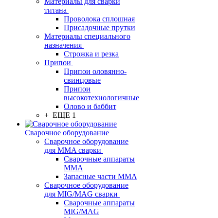
Материалы для сварки
титана
Проволока сплошная
Присадочные прутки
Материалы специального
назначения
Строжка и резка
Припои
Припои оловянно-
свинцовые
Припои
высокотехнологичные
Олово и баббит
+ ЕЩЕ 1
Сварочное оборудование
Сварочное оборудование
для MMA сварки
Сварочные аппараты
MMA
Запасные части MMA
Сварочное оборудование
для MIG/MAG сварки
Сварочные аппараты
MIG/MAG