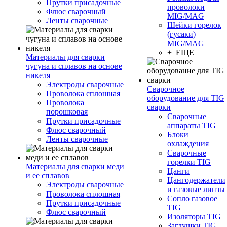
Прутки присадочные
проволоки
Флюс сварочный
MIG/MAG
Ленты сварочные
Шейки горелок
(гусаки)
MIG/MAG
+ ЕЩЕ
Материалы для сварки
чугуна и сплавов на основе
никеля
Электроды сварочные
Сварочное
Проволока сплошная
оборудование для TIG
Проволока
сварки
порошковая
Сварочные
Прутки присадочные
аппараты TIG
Флюс сварочный
Блоки
Ленты сварочные
охлаждения
Сварочные
горелки TIG
Материалы для сварки меди
Цанги
и ее сплавов
Цангодержатели
Электроды сварочные
и газовые линзы
Проволока сплошная
Сопло газовое
Прутки присадочные
TIG
Флюс сварочный
Изоляторы TIG
Заглушки TIG