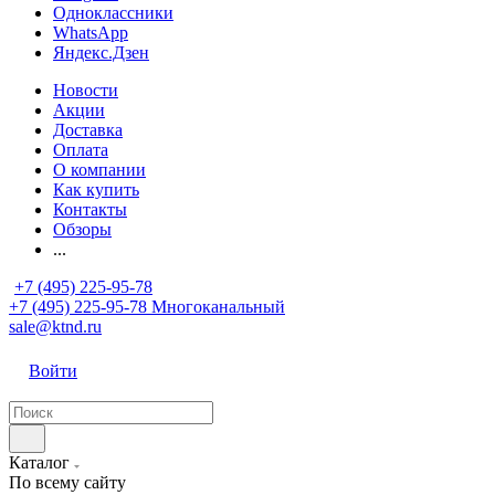
Одноклассники
WhatsApp
Яндекс.Дзен
Новости
Акции
Доставка
Оплата
О компании
Как купить
Контакты
Обзоры
...
+7 (495) 225-95-78
+7 (495) 225-95-78
Многоканальный
sale@ktnd.ru
Войти
Каталог
По всему сайту