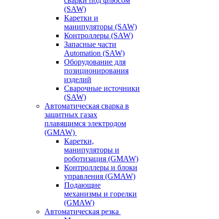
сварки под флюсом
(SAW)
Каретки и
манипуляторы (SAW)
Контроллеры (SAW)
Запасные части
Automation (SAW)
Оборудование для
позиционирования
изделий
Сварочные источники
(SAW)
Автоматическая сварка в
защитных газах
плавящимся электродом
(GMAW)
Каретки,
манипуляторы и
роботизация (GMAW)
Контроллеры и блоки
управления (GMAW)
Подающие
механизмы и горелки
(GMAW)
Автоматическая резка