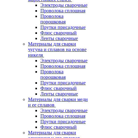
Электроды сварочные
Проволока сплошная
Проволока
порошковая
Прутки присадочные
Флюс сварочный
Ленты сварочные
Материалы для сварки
чугуна и сплавов на основе
никеля
Электроды сварочные
Проволока сплошная
Проволока
порошковая
Прутки присадочные
Флюс сварочный
Ленты сварочные
Материалы для сварки меди
и ее сплавов
Электроды сварочные
Проволока сплошная
Прутки присадочные
Флюс сварочный
Материалы для сварки