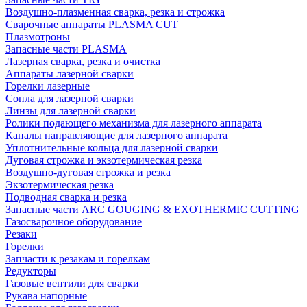
Воздушно-плазменная сварка, резка и строжка
Сварочные аппараты PLASMA CUT
Плазмотроны
Запасные части PLASMA
Лазерная сварка, резка и очистка
Аппараты лазерной сварки
Горелки лазерные
Сопла для лазерной сварки
Линзы для лазерной сварки
Ролики подающего механизма для лазерного аппарата
Каналы направляющие для лазерного аппарата
Уплотнительные кольца для лазерной сварки
Дуговая строжка и экзотермическая резка
Воздушно-дуговая строжка и резка
Экзотермическая резка
Подводная сварка и резка
Запасные части ARC GOUGING & EXOTHERMIC CUTTING
Газосварочное оборудование
Резаки
Горелки
Запчасти к резакам и горелкам
Редукторы
Газовые вентили для сварки
Рукава напорные