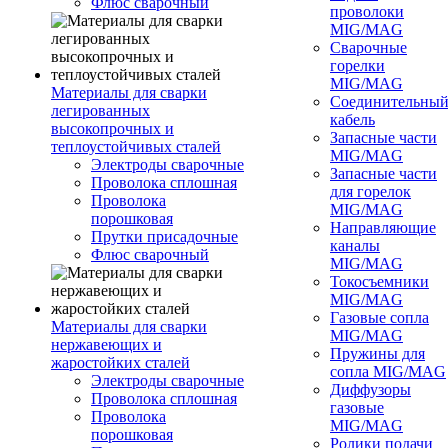
Флюс сварочный
проволоки
MIG/MAG
Сварочные
горелки
MIG/MAG
Материалы для сварки
Соединительны
легированных
кабель
высокопрочных и
Запасные части
теплоустойчивых сталей
MIG/MAG
Электроды сварочные
Запасные части
Проволока сплошная
для горелок
Проволока
MIG/MAG
порошковая
Направляющие
Прутки присадочные
каналы
Флюс сварочный
MIG/MAG
Токосъемники
MIG/MAG
Газовые сопла
Материалы для сварки
MIG/MAG
нержавеющих и
Пружины для
жаростойких сталей
сопла MIG/MAG
Электроды сварочные
Диффузоры
Проволока сплошная
газовые
Проволока
MIG/MAG
порошковая
Ролики подачи