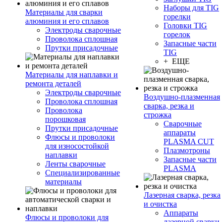
Наборы для TIG
Материалы для сварки
горелки
алюминия и его сплавов
Головки TIG
Электроды сварочные
горелок
Проволока сплошная
Запасные части
Прутки присадочные
TIG
+ ЕЩЕ
Материалы для наплавки и
ремонта деталей
Электроды сварочные
Воздушно-плазменная
Проволока сплошная
сварка, резка и
Проволока
строжка
порошковая
Сварочные
Прутки присадочные
аппараты
Флюсы и проволоки
PLASMA CUT
для износостойкой
Плазмотроны
наплавки
Запасные части
Ленты сварочные
PLASMA
Специализированные
материалы
Лазерная сварка, резка
и очистка
Аппараты
Флюсы и проволоки для
лазерной сварки