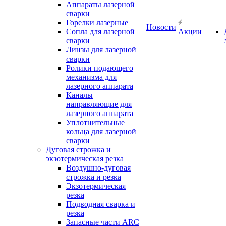
Аппараты лазерной
сварки
Горелки лазерные
Новости
Сопла для лазерной
Акции
сварки
Линзы для лазерной
сварки
Ролики подающего
механизма для
лазерного аппарата
Каналы
направляющие для
лазерного аппарата
Уплотнительные
кольца для лазерной
сварки
Дуговая строжка и
экзотермическая резка
Воздушно-дуговая
строжка и резка
Экзотермическая
резка
Подводная сварка и
резка
Запасные части ARC