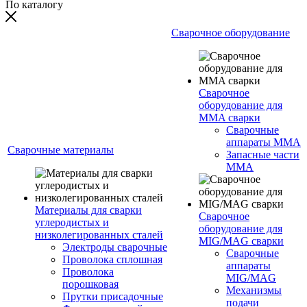
По каталогу
Сварочное оборудование
Сварочное
оборудование для
MMA сварки
Сварочные
аппараты MMA
Сварочные материалы
Запасные части
MMA
Материалы для сварки
Сварочное
углеродистых и
оборудование для
низколегированных сталей
MIG/MAG сварки
Электроды сварочные
Сварочные
Проволока сплошная
аппараты
Проволока
MIG/MAG
порошковая
Механизмы
Прутки присадочные
подачи