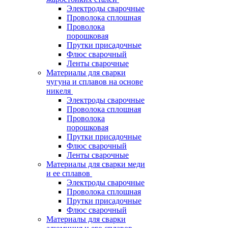
Электроды сварочные
Проволока сплошная
Проволока
порошковая
Прутки присадочные
Флюс сварочный
Ленты сварочные
Материалы для сварки
чугуна и сплавов на основе
никеля
Электроды сварочные
Проволока сплошная
Проволока
порошковая
Прутки присадочные
Флюс сварочный
Ленты сварочные
Материалы для сварки меди
и ее сплавов
Электроды сварочные
Проволока сплошная
Прутки присадочные
Флюс сварочный
Материалы для сварки