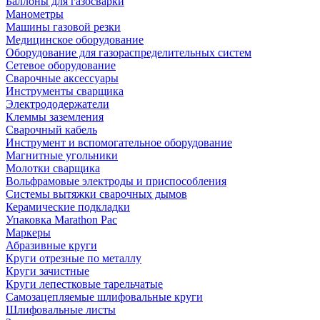
Баллоны для газосварки
Манометры
Машины газовой резки
Медицинское оборудование
Оборудование для газораспределительных систем
Сетевое оборудование
Сварочные аксессуары
Инструменты сварщика
Электрододержатели
Клеммы заземления
Сварочный кабель
Инструмент и вспомогательное оборудование
Магнитные угольники
Молотки сварщика
Вольфрамовые электроды и приспособления
Системы вытяжки сварочных дымов
Керамические подкладки
Упаковка Marathon Pac
Маркеры
Абразивные круги
Круги отрезные по металлу
Круги зачистные
Круги лепестковые тарельчатые
Самозацепляемые шлифовальные круги
Шлифовальные листы