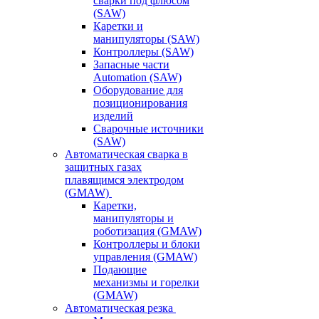
сварки под флюсом
(SAW)
Каретки и
манипуляторы (SAW)
Контроллеры (SAW)
Запасные части
Automation (SAW)
Оборудование для
позиционирования
изделий
Сварочные источники
(SAW)
Автоматическая сварка в
защитных газах
плавящимся электродом
(GMAW)
Каретки,
манипуляторы и
роботизация (GMAW)
Контроллеры и блоки
управления (GMAW)
Подающие
механизмы и горелки
(GMAW)
Автоматическая резка