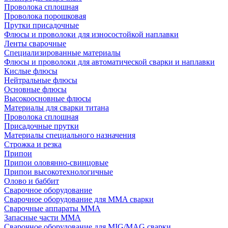
Проволока сплошная
Проволока порошковая
Прутки присадочные
Флюсы и проволоки для износостойкой наплавки
Ленты сварочные
Специализированные материалы
Флюсы и проволоки для автоматической сварки и наплавки
Кислые флюсы
Нейтральные флюсы
Основные флюсы
Высокоосновные флюсы
Материалы для сварки титана
Проволока сплошная
Присадочные прутки
Материалы специального назначения
Строжка и резка
Припои
Припои оловянно-свинцовые
Припои высокотехнологичные
Олово и баббит
Сварочное оборудование
Сварочное оборудование для MMA сварки
Сварочные аппараты MMA
Запасные части MMA
Сварочное оборудование для MIG/MAG сварки