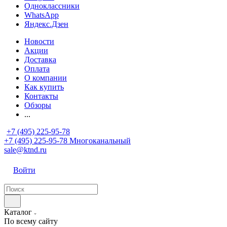
Одноклассники
WhatsApp
Яндекс.Дзен
Новости
Акции
Доставка
Оплата
О компании
Как купить
Контакты
Обзоры
...
+7 (495) 225-95-78
+7 (495) 225-95-78
Многоканальный
sale@ktnd.ru
Войти
Каталог
По всему сайту