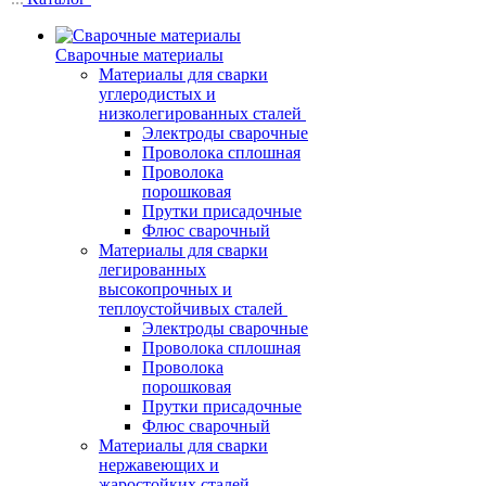
Сварочные материалы
Материалы для сварки
углеродистых и
низколегированных сталей
Электроды сварочные
Проволока сплошная
Проволока
порошковая
Прутки присадочные
Флюс сварочный
Материалы для сварки
легированных
высокопрочных и
теплоустойчивых сталей
Электроды сварочные
Проволока сплошная
Проволока
порошковая
Прутки присадочные
Флюс сварочный
Материалы для сварки
нержавеющих и
жаростойких сталей