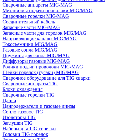
Сварочные аппараты MIG/MAG
Механизмы подачи проволоки MIG/MAG
Сварочные горелки MIG/MAG
Соединительный кабель
Запасные части MIG/MAG
Запасные части для горелок MIG/MAG
Направляющие каналы MIG/MAG
Токосъемники MIG/MAG
Газовые сопла MIG/MAG
Пружины для сопла MIG/MAG
Диффузоры газовые MIG/MAG
Ролики подачи проволоки MIG/MAG
Шейки горелок (гусаки) MIG/MAG
Сварочное оборудование для TIG сварки
Сварочные аппараты TIG
Блоки охлаждения
Сварочные горелки TIG
Цанги
Цангодержатели и газовые линзы
Сопло газовое TIG
Изоляторы TIG
Заглушки TIG
Наборы для TIG горелки
Головки TIG горелок
Запасные части TIG