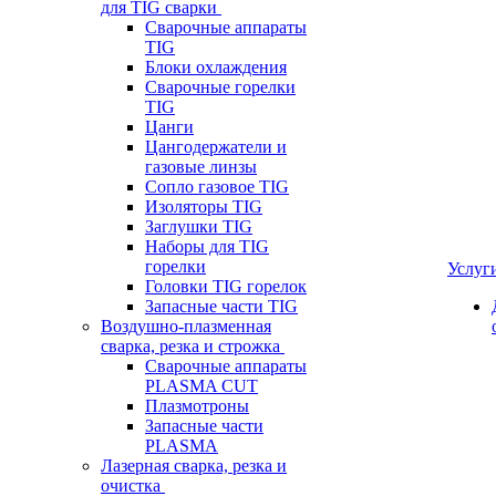
для TIG сварки
Сварочные аппараты
TIG
Блоки охлаждения
Сварочные горелки
TIG
Цанги
Цангодержатели и
газовые линзы
Сопло газовое TIG
Изоляторы TIG
Заглушки TIG
Наборы для TIG
горелки
Услуг
Головки TIG горелок
Запасные части TIG
Воздушно-плазменная
сварка, резка и строжка
Сварочные аппараты
PLASMA CUT
Плазмотроны
Запасные части
PLASMA
Лазерная сварка, резка и
очистка