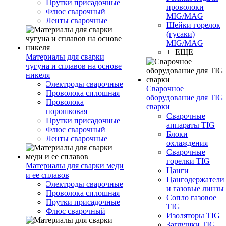
Прутки присадочные
проволоки
Флюс сварочный
MIG/MAG
Ленты сварочные
Шейки горелок
(гусаки)
MIG/MAG
+ ЕЩЕ
Материалы для сварки
чугуна и сплавов на основе
никеля
Электроды сварочные
Сварочное
Проволока сплошная
оборудование для TIG
Проволока
сварки
порошковая
Сварочные
Прутки присадочные
аппараты TIG
Флюс сварочный
Блоки
Ленты сварочные
охлаждения
Сварочные
горелки TIG
Материалы для сварки меди
Цанги
и ее сплавов
Цангодержатели
Электроды сварочные
и газовые линзы
Проволока сплошная
Сопло газовое
Прутки присадочные
TIG
Флюс сварочный
Изоляторы TIG
Заглушки TIG