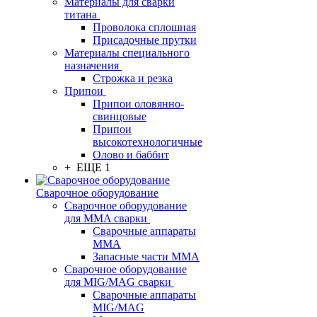
Материалы для сварки
титана
Проволока сплошная
Присадочные прутки
Материалы специального
назначения
Строжка и резка
Припои
Припои оловянно-
свинцовые
Припои
высокотехнологичные
Олово и баббит
+ ЕЩЕ 1
Сварочное оборудование
Сварочное оборудование
для MMA сварки
Сварочные аппараты
MMA
Запасные части MMA
Сварочное оборудование
для MIG/MAG сварки
Сварочные аппараты
MIG/MAG