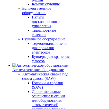
Комплектующие
Вспомогательное
оборудование
Пульты
дистанционного
управления
Транспортные
тележки
Сушильное оборудование
Термопеналы и печи
для прокалки
электродов
Бункеры для хранения
флюсов
Автоматическое оборудование
Автоматическая сварка под
слоем флюса (SAW)
Головки и горелки
(SAW)
Дополнительные
оснащение и опции
для оборудования
автоматической