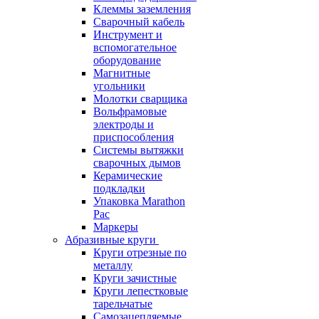
Клеммы заземления
Сварочный кабель
Инструмент и
вспомогательное
оборудование
Магнитные
угольники
Молотки сварщика
Вольфрамовые
электроды и
приспособления
Системы вытяжки
сварочных дымов
Керамические
подкладки
Упаковка Marathon
Pac
Маркеры
Абразивные круги
Круги отрезные по
металлу
Круги зачистные
Круги лепестковые
тарельчатые
Самозацепляемые