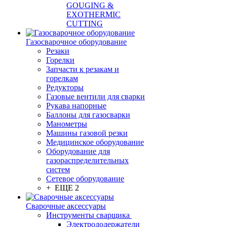
GOUGING &
EXOTHERMIC
CUTTING
Газосварочное оборудование
Резаки
Горелки
Запчасти к резакам и
горелкам
Редукторы
Газовые вентили для сварки
Рукава напорные
Баллоны для газосварки
Манометры
Машины газовой резки
Медицинское оборудование
Оборудование для
газораспределительных
систем
Сетевое оборудование
+ ЕЩЕ 2
Сварочные аксессуары
Инструменты сварщика
Электрододержатели