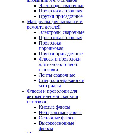
алюминия и его сплавов
Электроды сварочные
Проволока сплошная
Прутки присадочные
Материалы для наплавки и
ремонта деталей
Электроды сварочные
Проволока сплошная
Проволока
порошковая
Прутки присадочные
Флюсы и проволоки
для износостойкой
наплавки
Ленты сварочные
Специализированные
материалы
Флюсы и проволоки для
автоматической сварки и
наплавки
Кислые флюсы
Нейтральные флюсы
Основные флюсы
Высокоосновные
флюсы