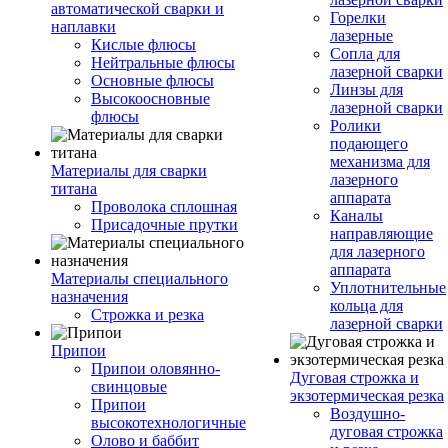
автоматической сварки и
Горелки
наплавки
лазерные
Кислые флюсы
Сопла для
Нейтральные флюсы
лазерной сварки
Основные флюсы
Линзы для
Высокоосновные
лазерной сварки
флюсы
Ролики
подающего
механизма для
Материалы для сварки
лазерного
титана
аппарата
Проволока сплошная
Каналы
Присадочные прутки
направляющие
для лазерного
аппарата
Материалы специального
Уплотнительные
назначения
кольца для
Строжка и резка
лазерной сварки
Припои
Припои оловянно-
Дуговая строжка и
свинцовые
экзотермическая резка
Припои
Воздушно-
высокотехнологичные
дуговая строжка
Олово и баббит