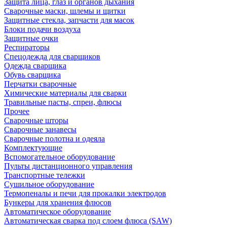
Защита лица, глаз и органов дыхания
Сварочные маски, шлемы и щитки
Защитные стекла, запчасти для масок
Блоки подачи воздуха
Защитные очки
Респираторы
Спецодежда для сварщиков
Одежда сварщика
Обувь сварщика
Перчатки сварочные
Химические материалы для сварки
Травильные пасты, спреи, флюсы
Прочее
Сварочные шторы
Сварочные занавесы
Сварочные полотна и одеяла
Комплектующие
Вспомогательное оборудование
Пульты дистанционного управления
Транспортные тележки
Сушильное оборудование
Термопеналы и печи для прокалки электродов
Бункеры для хранения флюсов
Автоматическое оборудование
Автоматическая сварка под слоем флюса (SAW)