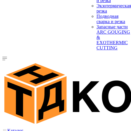
и резка
Экзотермическая
резка
Подводная
сварка и резка
Запасные части
ARC GOUGING
&
EXOTHERMIC
CUTTING
Каталог