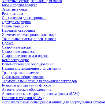
Защитные стекла, запчасти для масок
Блоки подачи воздуха
Защитные очки
Респираторы
Спецодежда для сварщиков
Одежда сварщика
Обувь сварщика
Перчатки сварочные
Химические материалы для сварки
Травильные пасты, спреи, флюсы
Прочее
Сварочные шторы
Сварочные занавесы
Сварочные полотна и одеяла
Комплектующие
Вспомогательное оборудование
Пульты дистанционного управления
Транспортные тележки
Сушильное оборудование
Термопеналы и печи для прокалки электродов
Бункеры для хранения флюсов
Автоматическое оборудование
Автоматическая сварка под слоем флюса (SAW)
Головки и горелки (SAW)
Дополнительные оснащение и опции для оборудования автома