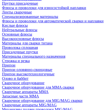
Прутки присадочные
Флюсы и проволоки для износостойкой наплавки
Ленты сварочные
Специализированные материалы
Флюсы и проволоки для автоматической сварки и наплавки
Кислые флюсы
Нейтральные флюсы
Основные флюсы
Высокоосновные флюсы
Материалы для сварки титана
Проволока сплошная
Присадочные прутки
Материалы специального назначения
Строжка и резка
Припои
Припои оловянно-свинцовые
Припои высокотехнологичные
Олово и баббит
Сварочное оборудование
Сварочное оборудование для MMA сварки
Сварочные аппараты MMA
Запасные части MMA
Сварочное оборудование для MIG/MAG сварки
Сварочные аппараты MIG/MAG
Механизмы подачи проволоки MIG/MAG