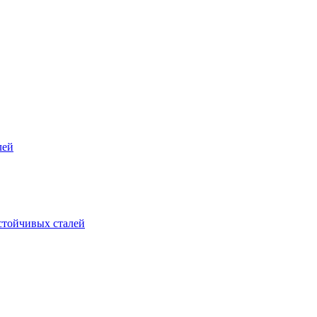
лей
стойчивых сталей