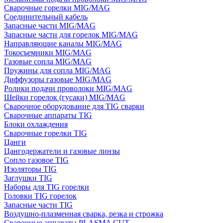
Сварочные горелки MIG/MAG
Соединительный кабель
Запасные части MIG/MAG
Запасные части для горелок MIG/MAG
Направляющие каналы MIG/MAG
Токосъемники MIG/MAG
Газовые сопла MIG/MAG
Пружины для сопла MIG/MAG
Диффузоры газовые MIG/MAG
Ролики подачи проволоки MIG/MAG
Шейки горелок (гусаки) MIG/MAG
Сварочное оборудование для TIG сварки
Сварочные аппараты TIG
Блоки охлаждения
Сварочные горелки TIG
Цанги
Цангодержатели и газовые линзы
Сопло газовое TIG
Изоляторы TIG
Заглушки TIG
Наборы для TIG горелки
Головки TIG горелок
Запасные части TIG
Воздушно-плазменная сварка, резка и строжка
Сварочные аппараты PLASMA CUT