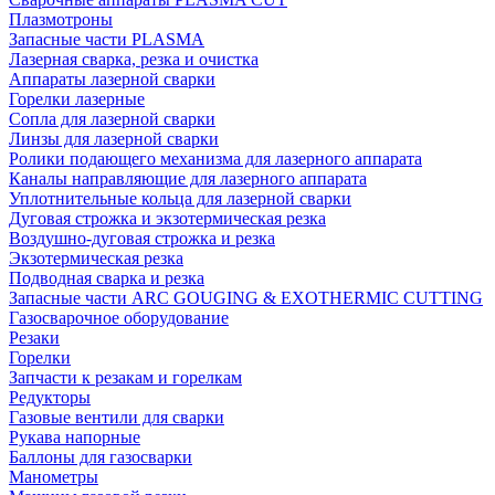
Плазмотроны
Запасные части PLASMA
Лазерная сварка, резка и очистка
Аппараты лазерной сварки
Горелки лазерные
Сопла для лазерной сварки
Линзы для лазерной сварки
Ролики подающего механизма для лазерного аппарата
Каналы направляющие для лазерного аппарата
Уплотнительные кольца для лазерной сварки
Дуговая строжка и экзотермическая резка
Воздушно-дуговая строжка и резка
Экзотермическая резка
Подводная сварка и резка
Запасные части ARC GOUGING & EXOTHERMIC CUTTING
Газосварочное оборудование
Резаки
Горелки
Запчасти к резакам и горелкам
Редукторы
Газовые вентили для сварки
Рукава напорные
Баллоны для газосварки
Манометры