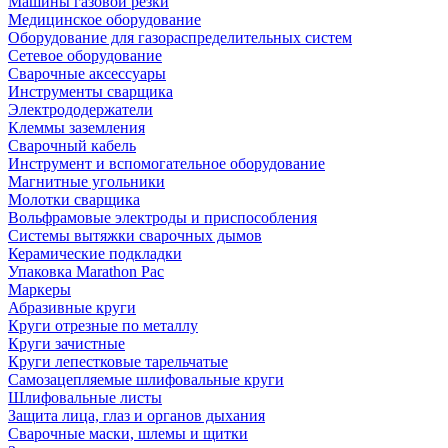
Машины газовой резки
Медицинское оборудование
Оборудование для газораспределительных систем
Сетевое оборудование
Сварочные аксессуары
Инструменты сварщика
Электрододержатели
Клеммы заземления
Сварочный кабель
Инструмент и вспомогательное оборудование
Магнитные угольники
Молотки сварщика
Вольфрамовые электроды и приспособления
Системы вытяжки сварочных дымов
Керамические подкладки
Упаковка Marathon Pac
Маркеры
Абразивные круги
Круги отрезные по металлу
Круги зачистные
Круги лепестковые тарельчатые
Самозацепляемые шлифовальные круги
Шлифовальные листы
Защита лица, глаз и органов дыхания
Сварочные маски, шлемы и щитки