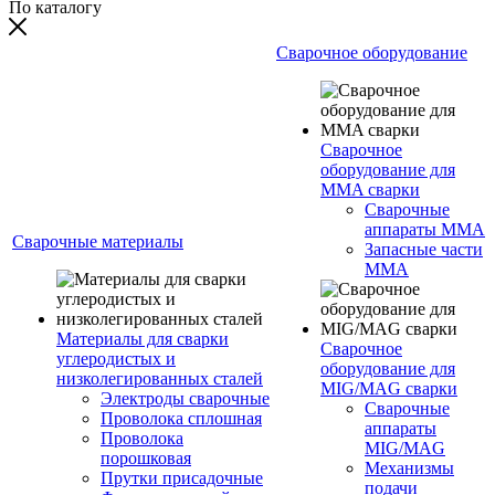
По каталогу
Сварочное оборудование
Сварочное
оборудование для
MMA сварки
Сварочные
аппараты MMA
Сварочные материалы
Запасные части
MMA
Материалы для сварки
Сварочное
углеродистых и
оборудование для
низколегированных сталей
MIG/MAG сварки
Электроды сварочные
Сварочные
Проволока сплошная
аппараты
Проволока
MIG/MAG
порошковая
Механизмы
Прутки присадочные
подачи