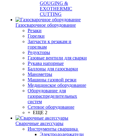
GOUGING &
EXOTHERMIC
CUTTING
Газосварочное оборудование
Резаки
Горелки
Запчасти к резакам и
горелкам
Редукторы
Газовые вентили для сварки
Рукава напорные
Баллоны для газосварки
Манометры
Машины газовой резки
Медицинское оборудование
Оборудование для
газораспределительных
систем
Сетевое оборудование
+ ЕЩЕ 2
Сварочные аксессуары
Инструменты сварщика
Электрододержатели