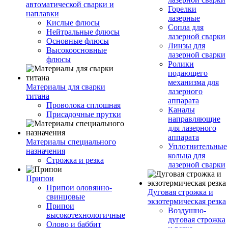
автоматической сварки и
Горелки
наплавки
лазерные
Кислые флюсы
Сопла для
Нейтральные флюсы
лазерной сварки
Основные флюсы
Линзы для
Высокоосновные
лазерной сварки
флюсы
Ролики
подающего
механизма для
Материалы для сварки
лазерного
титана
аппарата
Проволока сплошная
Каналы
Присадочные прутки
направляющие
для лазерного
аппарата
Материалы специального
Уплотнительные
назначения
кольца для
Строжка и резка
лазерной сварки
Припои
Припои оловянно-
Дуговая строжка и
свинцовые
экзотермическая резка
Припои
Воздушно-
высокотехнологичные
дуговая строжка
Олово и баббит