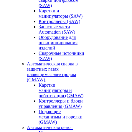
сварки под флюсом
(SAW)
Каретки и
манипуляторы (SAW)
Контроллеры (SAW)
Запасные части
Automation (SAW)
Оборудование для
позиционирования
изделий
Сварочные источники
(SAW)
Автоматическая сварка в
защитных газах
плавящимся электродом
(GMAW)
Каретки,
манипуляторы и
роботизация (GMAW)
Контроллеры и блоки
управления (GMAW)
Подающие
механизмы и горелки
(GMAW)
Автоматическая резка