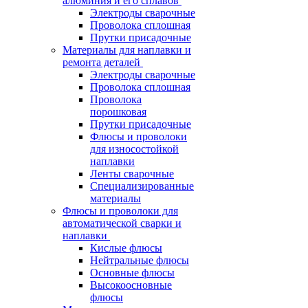
алюминия и его сплавов
Электроды сварочные
Проволока сплошная
Прутки присадочные
Материалы для наплавки и
ремонта деталей
Электроды сварочные
Проволока сплошная
Проволока
порошковая
Прутки присадочные
Флюсы и проволоки
для износостойкой
наплавки
Ленты сварочные
Специализированные
материалы
Флюсы и проволоки для
автоматической сварки и
наплавки
Кислые флюсы
Нейтральные флюсы
Основные флюсы
Высокоосновные
флюсы