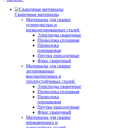
Сварочные материалы
Материалы для сварки
углеродистых и
низколегированных сталей
Электроды сварочные
Проволока сплошная
Проволока
порошковая
Прутки присадочные
Флюс сварочный
Материалы для сварки
легированных
высокопрочных и
теплоустойчивых сталей
Электроды сварочные
Проволока сплошная
Проволока
порошковая
Прутки присадочные
Флюс сварочный
Материалы для сварки
нержавеющих и
жаростойких сталей