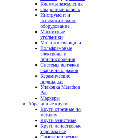
Клеммы заземления
Сварочный кабель
Инструмент и
вспомогательное
оборудование
Магнитные
угольники
Молотки сварщика
Вольфрамовые
электроды и
приспособления
Системы вытяжки
сварочных дымов
Керамические
подкладки
Упаковка Marathon
Pac
Маркеры
Абразивные круги
Круги отрезные по
металлу
Круги зачистные
Круги лепестковые
тарельчатые
Самозацепляемые