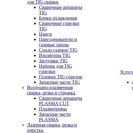
для TIG сварки
Сварочные аппараты
TIG
Блоки охлаждения
Сварочные горелки
TIG
Цанги
Цангодержатели и
газовые линзы
Сопло газовое TIG
Изоляторы TIG
Заглушки TIG
Наборы для TIG
горелки
Услуг
Головки TIG горелок
Запасные части TIG
Воздушно-плазменная
сварка, резка и строжка
Сварочные аппараты
PLASMA CUT
Плазмотроны
Запасные части
PLASMA
Лазерная сварка, резка и
очистка