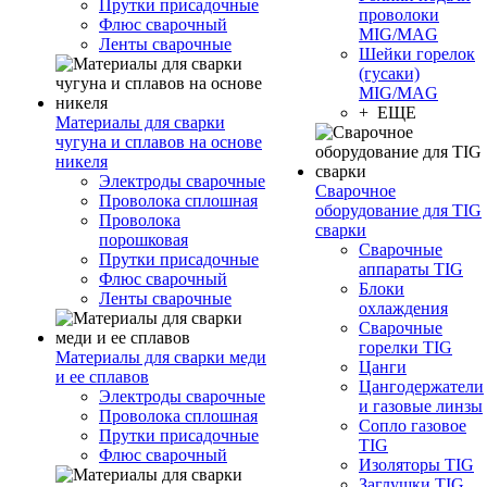
Прутки присадочные
проволоки
Флюс сварочный
MIG/MAG
Ленты сварочные
Шейки горелок
(гусаки)
MIG/MAG
+ ЕЩЕ
Материалы для сварки
чугуна и сплавов на основе
никеля
Электроды сварочные
Сварочное
Проволока сплошная
оборудование для TIG
Проволока
сварки
порошковая
Сварочные
Прутки присадочные
аппараты TIG
Флюс сварочный
Блоки
Ленты сварочные
охлаждения
Сварочные
горелки TIG
Материалы для сварки меди
Цанги
и ее сплавов
Цангодержатели
Электроды сварочные
и газовые линзы
Проволока сплошная
Сопло газовое
Прутки присадочные
TIG
Флюс сварочный
Изоляторы TIG
Заглушки TIG