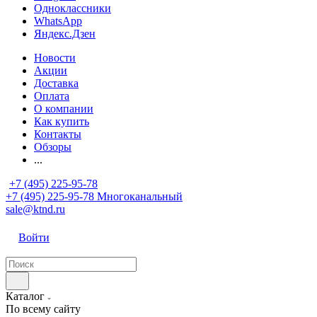
Одноклассники
WhatsApp
Яндекс.Дзен
Новости
Акции
Доставка
Оплата
О компании
Как купить
Контакты
Обзоры
...
+7 (495) 225-95-78
+7 (495) 225-95-78
Многоканальный
sale@ktnd.ru
Войти
Каталог
По всему сайту