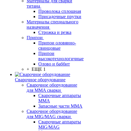
Материалы для сварки
титана
Проволока сплошная
Присадочные прутки
Материалы специального
назначения
Строжка и резка
Припои
Припои оловянно-
свинцовые
Припои
высокотехнологичные
Олово и баббит
+ ЕЩЕ 1
Сварочное оборудование
Сварочное оборудование
для MMA сварки
Сварочные аппараты
MMA
Запасные части MMA
Сварочное оборудование
для MIG/MAG сварки
Сварочные аппараты
MIG/MAG