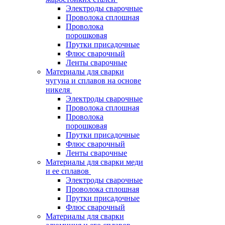
Электроды сварочные
Проволока сплошная
Проволока
порошковая
Прутки присадочные
Флюс сварочный
Ленты сварочные
Материалы для сварки
чугуна и сплавов на основе
никеля
Электроды сварочные
Проволока сплошная
Проволока
порошковая
Прутки присадочные
Флюс сварочный
Ленты сварочные
Материалы для сварки меди
и ее сплавов
Электроды сварочные
Проволока сплошная
Прутки присадочные
Флюс сварочный
Материалы для сварки