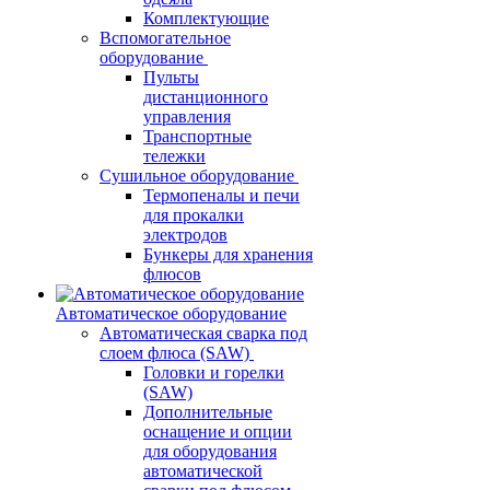
Комплектующие
Вспомогательное
оборудование
Пульты
дистанционного
управления
Транспортные
тележки
Сушильное оборудование
Термопеналы и печи
для прокалки
электродов
Бункеры для хранения
флюсов
Автоматическое оборудование
Автоматическая сварка под
слоем флюса (SAW)
Головки и горелки
(SAW)
Дополнительные
оснащение и опции
для оборудования
автоматической