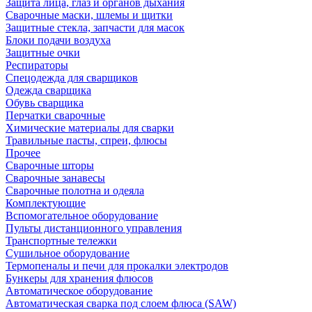
Защита лица, глаз и органов дыхания
Сварочные маски, шлемы и щитки
Защитные стекла, запчасти для масок
Блоки подачи воздуха
Защитные очки
Респираторы
Спецодежда для сварщиков
Одежда сварщика
Обувь сварщика
Перчатки сварочные
Химические материалы для сварки
Травильные пасты, спреи, флюсы
Прочее
Сварочные шторы
Сварочные занавесы
Сварочные полотна и одеяла
Комплектующие
Вспомогательное оборудование
Пульты дистанционного управления
Транспортные тележки
Сушильное оборудование
Термопеналы и печи для прокалки электродов
Бункеры для хранения флюсов
Автоматическое оборудование
Автоматическая сварка под слоем флюса (SAW)