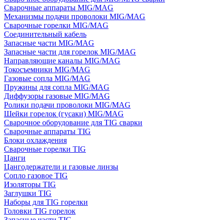
Сварочные аппараты MIG/MAG
Механизмы подачи проволоки MIG/MAG
Сварочные горелки MIG/MAG
Соединительный кабель
Запасные части MIG/MAG
Запасные части для горелок MIG/MAG
Направляющие каналы MIG/MAG
Токосъемники MIG/MAG
Газовые сопла MIG/MAG
Пружины для сопла MIG/MAG
Диффузоры газовые MIG/MAG
Ролики подачи проволоки MIG/MAG
Шейки горелок (гусаки) MIG/MAG
Сварочное оборудование для TIG сварки
Сварочные аппараты TIG
Блоки охлаждения
Сварочные горелки TIG
Цанги
Цангодержатели и газовые линзы
Сопло газовое TIG
Изоляторы TIG
Заглушки TIG
Наборы для TIG горелки
Головки TIG горелок
Запасные части TIG