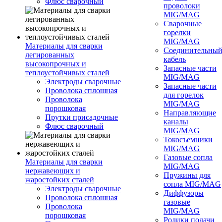
Флюс сварочный
проволоки
MIG/MAG
Сварочные
горелки
MIG/MAG
Материалы для сварки
Соединительны
легированных
кабель
высокопрочных и
Запасные части
теплоустойчивых сталей
MIG/MAG
Электроды сварочные
Запасные части
Проволока сплошная
для горелок
Проволока
MIG/MAG
порошковая
Направляющие
Прутки присадочные
каналы
Флюс сварочный
MIG/MAG
Токосъемники
MIG/MAG
Газовые сопла
Материалы для сварки
MIG/MAG
нержавеющих и
Пружины для
жаростойких сталей
сопла MIG/MAG
Электроды сварочные
Диффузоры
Проволока сплошная
газовые
Проволока
MIG/MAG
порошковая
Ролики подачи