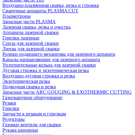
Воздушно-плазменная сварка, резка и строжка
Сварочные аппараты PLASMA CUT
Плазмотроны
Запасные части PLASMA
Лазерная сварка, резка и очистка
Аппараты лазерной сварки
Горелки лазерные
Сопла для лазерной сварки
Линзы для лазерной сварки
Ролики подающего механизма для лазерного аппарата
Каналы направляющие для лазерного аппарата
Уплотнительные кольца для лазерной сварки
Дуговая строжка и экзотермическая резка
Воздушно-дуговая строжка и резка
Экзотермическая резка
Подводная сварка и резка
Запасные части ARC GOUGING & EXOTHERMIC CUTTING
Газосварочное оборудование
Резаки
Горелки
Запчасти к резакам и горелкам
Редукторы
Газовые вентили для сварки
Рукава напорные