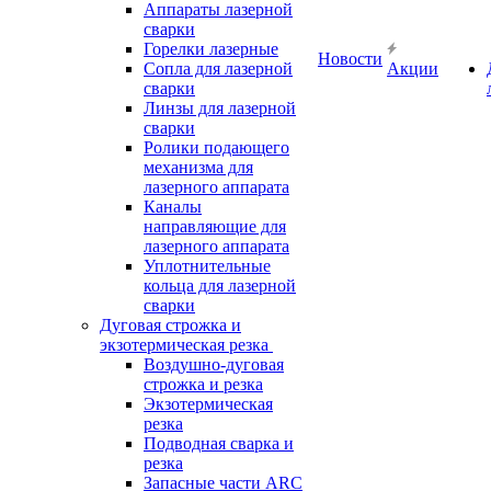
Аппараты лазерной
сварки
Горелки лазерные
Новости
Сопла для лазерной
Акции
сварки
Линзы для лазерной
сварки
Ролики подающего
механизма для
лазерного аппарата
Каналы
направляющие для
лазерного аппарата
Уплотнительные
кольца для лазерной
сварки
Дуговая строжка и
экзотермическая резка
Воздушно-дуговая
строжка и резка
Экзотермическая
резка
Подводная сварка и
резка
Запасные части ARC