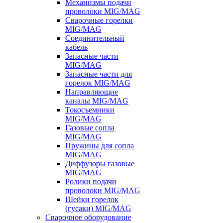
Механизмы подачи
проволоки MIG/MAG
Сварочные горелки
MIG/MAG
Соединительный
кабель
Запасные части
MIG/MAG
Запасные части для
горелок MIG/MAG
Направляющие
каналы MIG/MAG
Токосъемники
MIG/MAG
Газовые сопла
MIG/MAG
Пружины для сопла
MIG/MAG
Диффузоры газовые
MIG/MAG
Ролики подачи
проволоки MIG/MAG
Шейки горелок
(гусаки) MIG/MAG
Сварочное оборудование