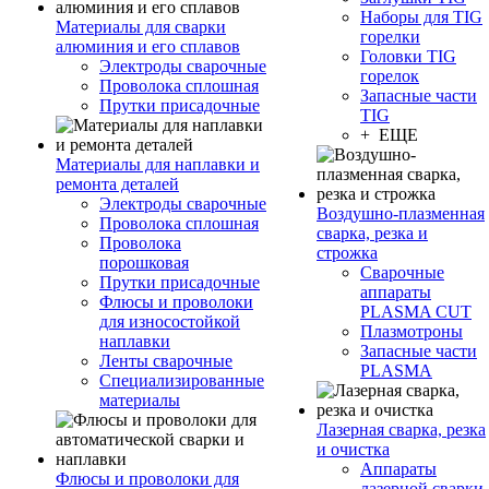
Наборы для TIG
Материалы для сварки
горелки
алюминия и его сплавов
Головки TIG
Электроды сварочные
горелок
Проволока сплошная
Запасные части
Прутки присадочные
TIG
+ ЕЩЕ
Материалы для наплавки и
ремонта деталей
Электроды сварочные
Воздушно-плазменная
Проволока сплошная
сварка, резка и
Проволока
строжка
порошковая
Сварочные
Прутки присадочные
аппараты
Флюсы и проволоки
PLASMA CUT
для износостойкой
Плазмотроны
наплавки
Запасные части
Ленты сварочные
PLASMA
Специализированные
материалы
Лазерная сварка, резка
и очистка
Аппараты
Флюсы и проволоки для
лазерной сварки