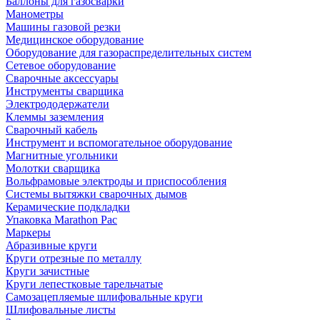
Баллоны для газосварки
Манометры
Машины газовой резки
Медицинское оборудование
Оборудование для газораспределительных систем
Сетевое оборудование
Сварочные аксессуары
Инструменты сварщика
Электрододержатели
Клеммы заземления
Сварочный кабель
Инструмент и вспомогательное оборудование
Магнитные угольники
Молотки сварщика
Вольфрамовые электроды и приспособления
Системы вытяжки сварочных дымов
Керамические подкладки
Упаковка Marathon Pac
Маркеры
Абразивные круги
Круги отрезные по металлу
Круги зачистные
Круги лепестковые тарельчатые
Самозацепляемые шлифовальные круги
Шлифовальные листы