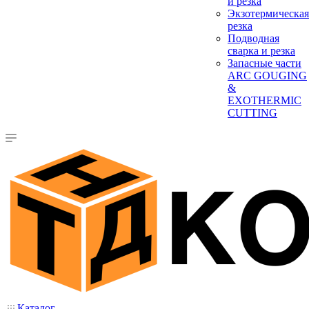
и резка
Экзотермическая
резка
Подводная
сварка и резка
Запасные части
ARC GOUGING
&
EXOTHERMIC
CUTTING
Каталог