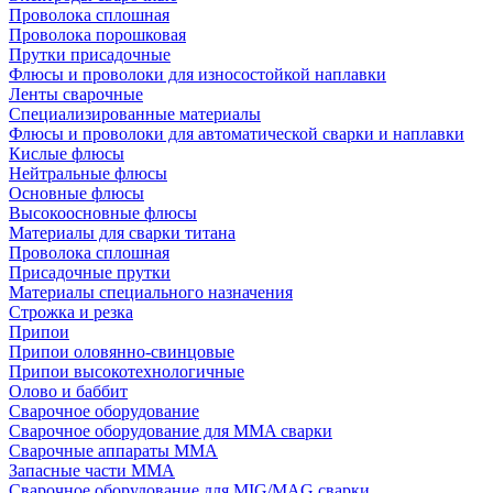
Проволока сплошная
Проволока порошковая
Прутки присадочные
Флюсы и проволоки для износостойкой наплавки
Ленты сварочные
Специализированные материалы
Флюсы и проволоки для автоматической сварки и наплавки
Кислые флюсы
Нейтральные флюсы
Основные флюсы
Высокоосновные флюсы
Материалы для сварки титана
Проволока сплошная
Присадочные прутки
Материалы специального назначения
Строжка и резка
Припои
Припои оловянно-свинцовые
Припои высокотехнологичные
Олово и баббит
Сварочное оборудование
Сварочное оборудование для MMA сварки
Сварочные аппараты MMA
Запасные части MMA
Сварочное оборудование для MIG/MAG сварки