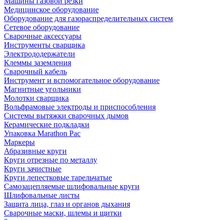
Машины газовой резки
Медицинское оборудование
Оборудование для газораспределительных систем
Сетевое оборудование
Сварочные аксессуары
Инструменты сварщика
Электрододержатели
Клеммы заземления
Сварочный кабель
Инструмент и вспомогательное оборудование
Магнитные угольники
Молотки сварщика
Вольфрамовые электроды и приспособления
Системы вытяжки сварочных дымов
Керамические подкладки
Упаковка Marathon Pac
Маркеры
Абразивные круги
Круги отрезные по металлу
Круги зачистные
Круги лепестковые тарельчатые
Самозацепляемые шлифовальные круги
Шлифовальные листы
Защита лица, глаз и органов дыхания
Сварочные маски, шлемы и щитки