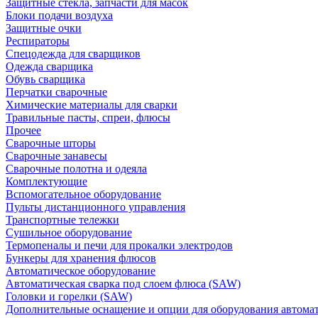
Защитные стекла, запчасти для масок
Блоки подачи воздуха
Защитные очки
Респираторы
Спецодежда для сварщиков
Одежда сварщика
Обувь сварщика
Перчатки сварочные
Химические материалы для сварки
Травильные пасты, спреи, флюсы
Прочее
Сварочные шторы
Сварочные занавесы
Сварочные полотна и одеяла
Комплектующие
Вспомогательное оборудование
Пульты дистанционного управления
Транспортные тележки
Сушильное оборудование
Термопеналы и печи для прокалки электродов
Бункеры для хранения флюсов
Автоматическое оборудование
Автоматическая сварка под слоем флюса (SAW)
Головки и горелки (SAW)
Дополнительные оснащение и опции для оборудования автома