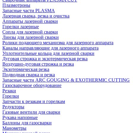
Плазмотроны
Запасные части PLASMA
Лазерная сварка, резка и очистка
Аппараты лазерной сварки
Горелки лазерные
Сопла для лазерной сварки
Линзы для лазерной сварки
Ролики подающего механизма для лазерного аппарата
Каналы направляющие для лазерного аппарата
Уплотнительные кольца для лазерной сварки
Дуговая строжка и экзотермическая резка
Воздушно-дуговая строжка и резка
Экзотермическая резка
Подводная сварка и резка
Запасные части ARC GOUGING & EXOTHERMIC CUTTING
Газосварочное оборудование
Резаки
Горелки
Запчасти к резакам и горелкам
Редукторы
Газовые вентили для сварки
Рукава напорные
Баллоны для газосварки
Манометры