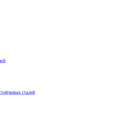
лей
стойчивых сталей