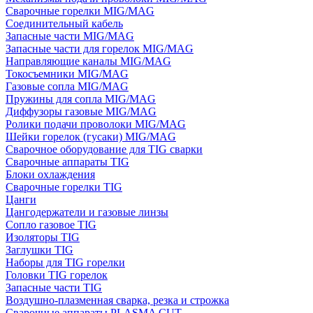
Сварочные горелки MIG/MAG
Соединительный кабель
Запасные части MIG/MAG
Запасные части для горелок MIG/MAG
Направляющие каналы MIG/MAG
Токосъемники MIG/MAG
Газовые сопла MIG/MAG
Пружины для сопла MIG/MAG
Диффузоры газовые MIG/MAG
Ролики подачи проволоки MIG/MAG
Шейки горелок (гусаки) MIG/MAG
Сварочное оборудование для TIG сварки
Сварочные аппараты TIG
Блоки охлаждения
Сварочные горелки TIG
Цанги
Цангодержатели и газовые линзы
Сопло газовое TIG
Изоляторы TIG
Заглушки TIG
Наборы для TIG горелки
Головки TIG горелок
Запасные части TIG
Воздушно-плазменная сварка, резка и строжка
Сварочные аппараты PLASMA CUT