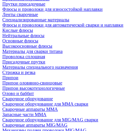
Прутки присадочные
Флюсы и проволоки для износостойкой наплавки
Ленты сварочные
Специализированные материалы
Флюсы и проволоки для автоматической сварки и наплавки
Кислые флюсы
Нейтральные флюсы
Основные флюсы
Высокоосновные флюсы
Материалы для сварки титана
Проволока сплошная
Присадочные прутки
Материалы специального назначения
Строжка и резка
Припои
Припои оловянно-свинцовые
Припои высокотехнологичные
Олово и баббит
Сварочное оборудование
Сварочное оборудование для MMA сварки
Сварочные аппараты MMA
Запасные части MMA
Сварочное оборудование для MIG/MAG сварки
Сварочные аппараты MIG/MAG
Механизмы подачи проволоки MIG/MAG