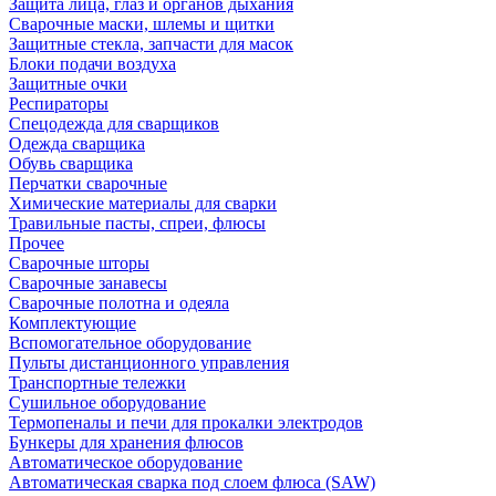
Защита лица, глаз и органов дыхания
Сварочные маски, шлемы и щитки
Защитные стекла, запчасти для масок
Блоки подачи воздуха
Защитные очки
Респираторы
Спецодежда для сварщиков
Одежда сварщика
Обувь сварщика
Перчатки сварочные
Химические материалы для сварки
Травильные пасты, спреи, флюсы
Прочее
Сварочные шторы
Сварочные занавесы
Сварочные полотна и одеяла
Комплектующие
Вспомогательное оборудование
Пульты дистанционного управления
Транспортные тележки
Сушильное оборудование
Термопеналы и печи для прокалки электродов
Бункеры для хранения флюсов
Автоматическое оборудование
Автоматическая сварка под слоем флюса (SAW)