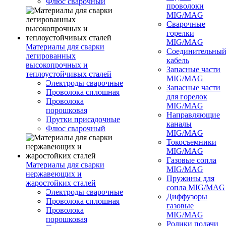
Флюс сварочный
проволоки
MIG/MAG
Сварочные
горелки
MIG/MAG
Материалы для сварки
Соединительны
легированных
кабель
высокопрочных и
Запасные части
теплоустойчивых сталей
MIG/MAG
Электроды сварочные
Запасные части
Проволока сплошная
для горелок
Проволока
MIG/MAG
порошковая
Направляющие
Прутки присадочные
каналы
Флюс сварочный
MIG/MAG
Токосъемники
MIG/MAG
Газовые сопла
Материалы для сварки
MIG/MAG
нержавеющих и
Пружины для
жаростойких сталей
сопла MIG/MAG
Электроды сварочные
Диффузоры
Проволока сплошная
газовые
Проволока
MIG/MAG
порошковая
Ролики подачи