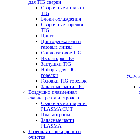
для TIG сварки
Сварочные аппараты
TIG
Блоки охлаждения
Сварочные горелки
TIG
Цанги
Цангодержатели и
газовые линзы
Сопло газовое TIG
Изоляторы TIG
Заглушки TIG
Наборы для TIG
горелки
Услуг
Головки TIG горелок
Запасные части TIG
Воздушно-плазменная
сварка, резка и строжка
Сварочные аппараты
PLASMA CUT
Плазмотроны
Запасные части
PLASMA
Лазерная сварка, резка и
очистка