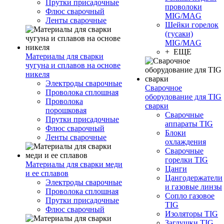
Прутки присадочные
проволоки
Флюс сварочный
MIG/MAG
Ленты сварочные
Шейки горелок
(гусаки)
MIG/MAG
+ ЕЩЕ
Материалы для сварки
чугуна и сплавов на основе
никеля
Электроды сварочные
Сварочное
Проволока сплошная
оборудование для TIG
Проволока
сварки
порошковая
Сварочные
Прутки присадочные
аппараты TIG
Флюс сварочный
Блоки
Ленты сварочные
охлаждения
Сварочные
горелки TIG
Материалы для сварки меди
Цанги
и ее сплавов
Цангодержатели
Электроды сварочные
и газовые линзы
Проволока сплошная
Сопло газовое
Прутки присадочные
TIG
Флюс сварочный
Изоляторы TIG
Заглушки TIG