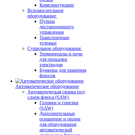
Комплектующие
Вспомогательное
оборудование
Пульты
дистанционного
управления
Транспортные
тележки
Сушильное оборудование
Термопеналы и печи
для прокалки
электродов
Бункеры для хранения
флюсов
Автоматическое оборудование
Автоматическая сварка под
слоем флюса (SAW)
Головки и горелки
(SAW)
Дополнительные
оснащение и опции
для оборудования
автоматической