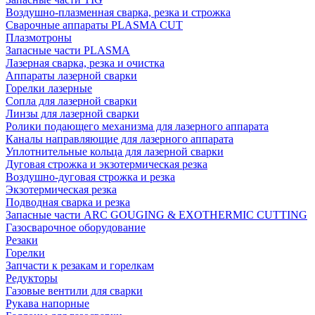
Воздушно-плазменная сварка, резка и строжка
Сварочные аппараты PLASMA CUT
Плазмотроны
Запасные части PLASMA
Лазерная сварка, резка и очистка
Аппараты лазерной сварки
Горелки лазерные
Сопла для лазерной сварки
Линзы для лазерной сварки
Ролики подающего механизма для лазерного аппарата
Каналы направляющие для лазерного аппарата
Уплотнительные кольца для лазерной сварки
Дуговая строжка и экзотермическая резка
Воздушно-дуговая строжка и резка
Экзотермическая резка
Подводная сварка и резка
Запасные части ARC GOUGING & EXOTHERMIC CUTTING
Газосварочное оборудование
Резаки
Горелки
Запчасти к резакам и горелкам
Редукторы
Газовые вентили для сварки
Рукава напорные