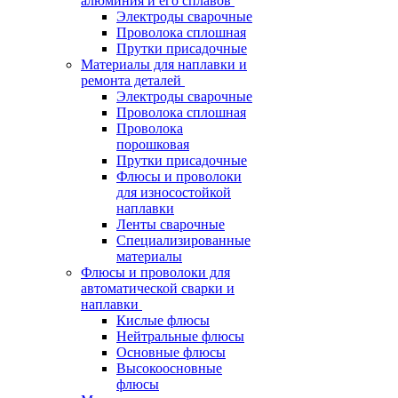
алюминия и его сплавов
Электроды сварочные
Проволока сплошная
Прутки присадочные
Материалы для наплавки и
ремонта деталей
Электроды сварочные
Проволока сплошная
Проволока
порошковая
Прутки присадочные
Флюсы и проволоки
для износостойкой
наплавки
Ленты сварочные
Специализированные
материалы
Флюсы и проволоки для
автоматической сварки и
наплавки
Кислые флюсы
Нейтральные флюсы
Основные флюсы
Высокоосновные
флюсы