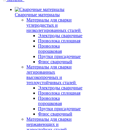
Сварочные материалы
Материалы для сварки
углеродистых и
низколегированных сталей
Электроды сварочные
Проволока сплошная
Проволока
порошковая
Прутки присадочные
Флюс сварочный
Материалы для сварки
легированных
высокопрочных и
теплоустойчивых сталей
Электроды сварочные
Проволока сплошная
Проволока
порошковая
Прутки присадочные
Флюс сварочный
Материалы для сварки
нержавеющих и
жаростойких сталей