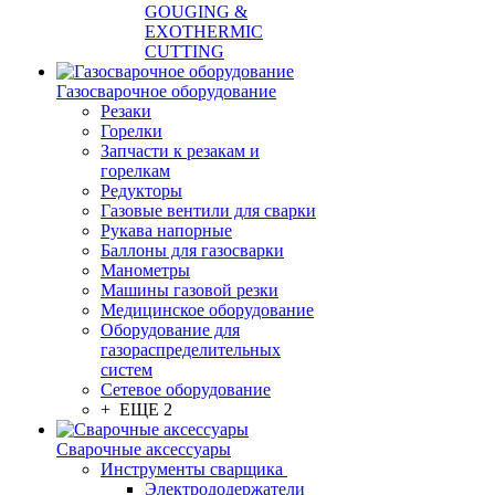
GOUGING &
EXOTHERMIC
CUTTING
Газосварочное оборудование
Резаки
Горелки
Запчасти к резакам и
горелкам
Редукторы
Газовые вентили для сварки
Рукава напорные
Баллоны для газосварки
Манометры
Машины газовой резки
Медицинское оборудование
Оборудование для
газораспределительных
систем
Сетевое оборудование
+ ЕЩЕ 2
Сварочные аксессуары
Инструменты сварщика
Электрододержатели