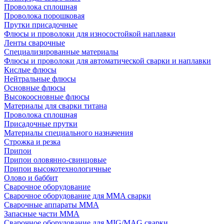
Проволока сплошная
Проволока порошковая
Прутки присадочные
Флюсы и проволоки для износостойкой наплавки
Ленты сварочные
Специализированные материалы
Флюсы и проволоки для автоматической сварки и наплавки
Кислые флюсы
Нейтральные флюсы
Основные флюсы
Высокоосновные флюсы
Материалы для сварки титана
Проволока сплошная
Присадочные прутки
Материалы специального назначения
Строжка и резка
Припои
Припои оловянно-свинцовые
Припои высокотехнологичные
Олово и баббит
Сварочное оборудование
Сварочное оборудование для MMA сварки
Сварочные аппараты MMA
Запасные части MMA
Сварочное оборудование для MIG/MAG сварки