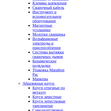
Клеммы заземления
Сварочный кабель
Инструмент и
вспомогательное
оборудование
Магнитные
угольники
Молотки сварщика
Вольфрамовые
электроды и
приспособления
Системы вытяжки
сварочных дымов
Керамические
подкладки
Упаковка Marathon
Pac
Маркеры
Абразивные круги
Круги отрезные по
металлу
Круги зачистные
Круги лепестковые
тарельчатые
Самозацепляемые