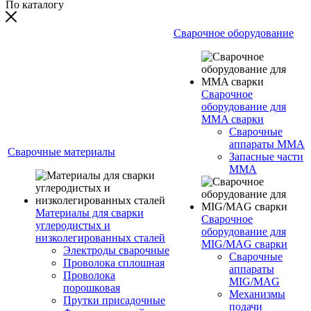
По каталогу
Сварочное оборудование
Сварочное
оборудование для
MMA сварки
Сварочные
аппараты MMA
Сварочные материалы
Запасные части
MMA
Материалы для сварки
Сварочное
углеродистых и
оборудование для
низколегированных сталей
MIG/MAG сварки
Электроды сварочные
Сварочные
Проволока сплошная
аппараты
Проволока
MIG/MAG
порошковая
Механизмы
Прутки присадочные
подачи