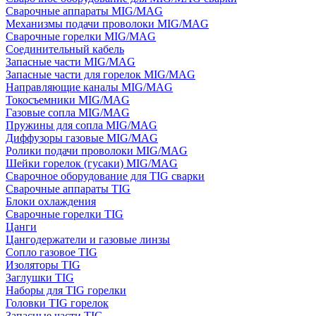
Сварочные аппараты MIG/MAG
Механизмы подачи проволоки MIG/MAG
Сварочные горелки MIG/MAG
Соединительный кабель
Запасные части MIG/MAG
Запасные части для горелок MIG/MAG
Направляющие каналы MIG/MAG
Токосъемники MIG/MAG
Газовые сопла MIG/MAG
Пружины для сопла MIG/MAG
Диффузоры газовые MIG/MAG
Ролики подачи проволоки MIG/MAG
Шейки горелок (гусаки) MIG/MAG
Сварочное оборудование для TIG сварки
Сварочные аппараты TIG
Блоки охлаждения
Сварочные горелки TIG
Цанги
Цангодержатели и газовые линзы
Сопло газовое TIG
Изоляторы TIG
Заглушки TIG
Наборы для TIG горелки
Головки TIG горелок
Запасные части TIG