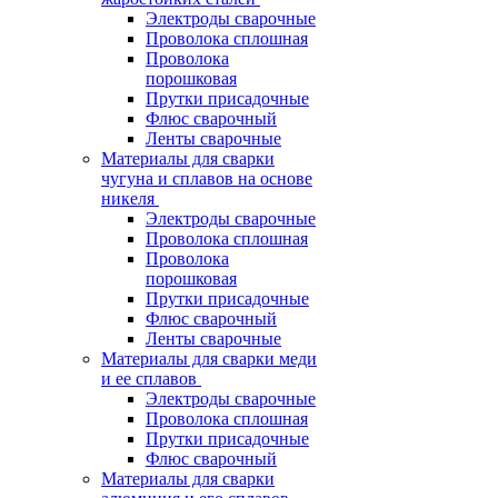
Электроды сварочные
Проволока сплошная
Проволока
порошковая
Прутки присадочные
Флюс сварочный
Ленты сварочные
Материалы для сварки
чугуна и сплавов на основе
никеля
Электроды сварочные
Проволока сплошная
Проволока
порошковая
Прутки присадочные
Флюс сварочный
Ленты сварочные
Материалы для сварки меди
и ее сплавов
Электроды сварочные
Проволока сплошная
Прутки присадочные
Флюс сварочный
Материалы для сварки