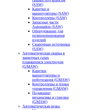
сварки под флюсом
(SAW)
Каретки и
манипуляторы (SAW)
Контроллеры (SAW)
Запасные части
Automation (SAW)
Оборудование для
позиционирования
изделий
Сварочные источники
(SAW)
Автоматическая сварка в
защитных газах
плавящимся электродом
(GMAW)
Каретки,
манипуляторы и
роботизация (GMAW)
Контроллеры и блоки
управления (GMAW)
Подающие
механизмы и горелки
(GMAW)
Автоматическая резка