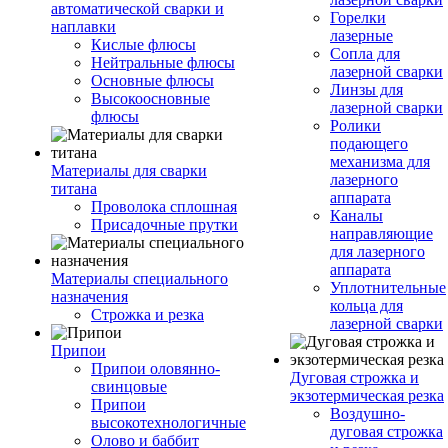
автоматической сварки и
Горелки
наплавки
лазерные
Кислые флюсы
Сопла для
Нейтральные флюсы
лазерной сварки
Основные флюсы
Линзы для
Высокоосновные
лазерной сварки
флюсы
Ролики
подающего
механизма для
Материалы для сварки
лазерного
титана
аппарата
Проволока сплошная
Каналы
Присадочные прутки
направляющие
для лазерного
аппарата
Материалы специального
Уплотнительные
назначения
кольца для
Строжка и резка
лазерной сварки
Припои
Припои оловянно-
Дуговая строжка и
свинцовые
экзотермическая резка
Припои
Воздушно-
высокотехнологичные
дуговая строжка
Олово и баббит