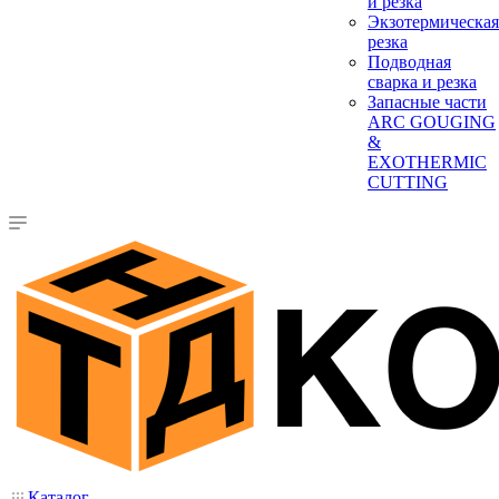
и резка
Экзотермическая
резка
Подводная
сварка и резка
Запасные части
ARC GOUGING
&
EXOTHERMIC
CUTTING
Каталог