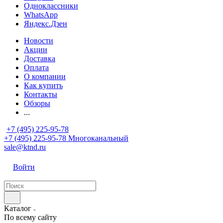
Одноклассники
WhatsApp
Яндекс.Дзен
Новости
Акции
Доставка
Оплата
О компании
Как купить
Контакты
Обзоры
...
+7 (495) 225-95-78
+7 (495) 225-95-78
Многоканальный
sale@ktnd.ru
Войти
Каталог
По всему сайту