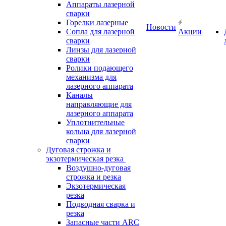
Аппараты лазерной
сварки
Горелки лазерные
Новости
Сопла для лазерной
Акции
сварки
Линзы для лазерной
сварки
Ролики подающего
механизма для
лазерного аппарата
Каналы
направляющие для
лазерного аппарата
Уплотнительные
кольца для лазерной
сварки
Дуговая строжка и
экзотермическая резка
Воздушно-дуговая
строжка и резка
Экзотермическая
резка
Подводная сварка и
резка
Запасные части ARC