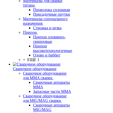
Материалы для сварки
титана
Проволока сплошная
Присадочные прутки
Материалы специального
назначения
Строжка и резка
Припои
Припои оловянно-
свинцовые
Припои
высокотехнологичные
Олово и баббит
+ ЕЩЕ 1
Сварочное оборудование
Сварочное оборудование
для MMA сварки
Сварочные аппараты
MMA
Запасные части MMA
Сварочное оборудование
для MIG/MAG сварки
Сварочные аппараты
MIG/MAG