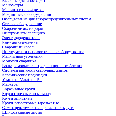
Баллоны для газосварки
Манометры
Машины газовой резки
Медицинское оборудование
Оборудование для газораспределительных систем
Сетевое оборудование
Сварочные аксессуары
Инструменты сварщика
Электрододержатели
Клеммы заземления
Сварочный кабель
Инструмент и вспомогательное оборудование
Магнитные угольники
Молотки сварщика
Вольфрамовые электроды и приспособления
Системы вытяжки сварочных дымов
Керамические подкладки
Упаковка Marathon Pac
Маркеры
Абразивные круги
Круги отрезные по металлу
Круги зачистные
Круги лепестковые тарельчатые
Самозацепляемые шлифовальные круги
Шлифовальные листы