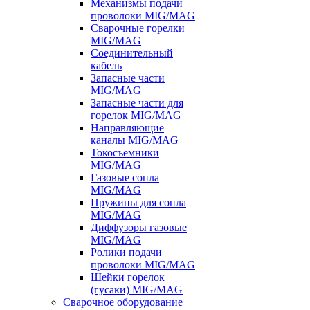
Механизмы подачи
проволоки MIG/MAG
Сварочные горелки
MIG/MAG
Соединительный
кабель
Запасные части
MIG/MAG
Запасные части для
горелок MIG/MAG
Направляющие
каналы MIG/MAG
Токосъемники
MIG/MAG
Газовые сопла
MIG/MAG
Пружины для сопла
MIG/MAG
Диффузоры газовые
MIG/MAG
Ролики подачи
проволоки MIG/MAG
Шейки горелок
(гусаки) MIG/MAG
Сварочное оборудование