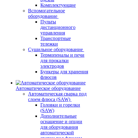
Комплектующие
Вспомогательное
оборудование
Пульты
дистанционного
управления
Транспортные
тележки
Сушильное оборудование
Термопеналы и печи
для прокалки
электродов
Бункеры для хранения
флюсов
Автоматическое оборудование
Автоматическая сварка под
слоем флюса (SAW)
Головки и горелки
(SAW)
Дополнительные
оснащение и опции
для оборудования
автоматической