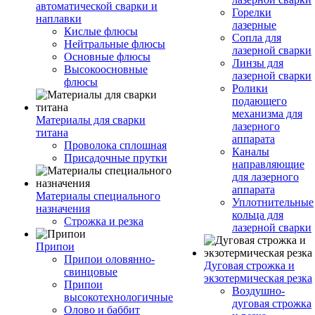
автоматической сварки и
Горелки
наплавки
лазерные
Кислые флюсы
Сопла для
Нейтральные флюсы
лазерной сварки
Основные флюсы
Линзы для
Высокоосновные
лазерной сварки
флюсы
Ролики
подающего
механизма для
Материалы для сварки
лазерного
титана
аппарата
Проволока сплошная
Каналы
Присадочные прутки
направляющие
для лазерного
аппарата
Материалы специального
Уплотнительные
назначения
кольца для
Строжка и резка
лазерной сварки
Припои
Припои оловянно-
Дуговая строжка и
свинцовые
экзотермическая резка
Припои
Воздушно-
высокотехнологичные
дуговая строжка
Олово и баббит