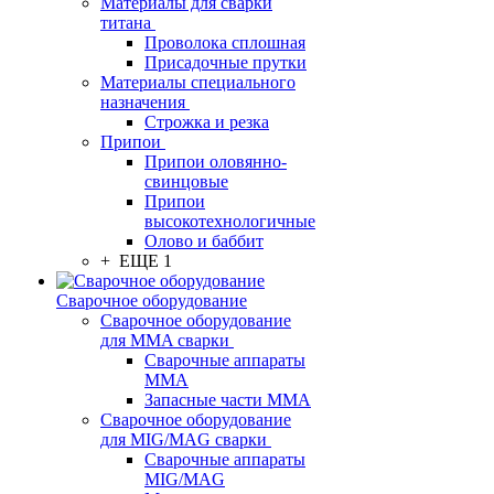
Материалы для сварки
титана
Проволока сплошная
Присадочные прутки
Материалы специального
назначения
Строжка и резка
Припои
Припои оловянно-
свинцовые
Припои
высокотехнологичные
Олово и баббит
+ ЕЩЕ 1
Сварочное оборудование
Сварочное оборудование
для MMA сварки
Сварочные аппараты
MMA
Запасные части MMA
Сварочное оборудование
для MIG/MAG сварки
Сварочные аппараты
MIG/MAG