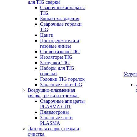
для TIG сварки
Сварочные аппараты
TIG
Блоки охлаждения
Сварочные горелки
TIG
Цанги
Цангодержатели и
газовые линзы
Сопло газовое TIG
Изоляторы TIG
Заглушки TIG
Наборы для TIG
горелки
Услуг
Головки TIG горелок
Запасные части TIG
Воздушно-плазменная
сварка, резка и строжка
Сварочные аппараты
PLASMA CUT
Плазмотроны
Запасные части
PLASMA
Лазерная сварка, резка и
очистка