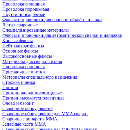
Проволока сплошная
Проволока порошковая
Прутки присадочные
Флюсы и проволоки для износостойкой наплавки
Ленты сварочные
Специализированные материалы
Флюсы и проволоки для автоматической сварки и наплавки
Кислые флюсы
Нейтральные флюсы
Основные флюсы
Высокоосновные флюсы
Материалы для сварки титана
Проволока сплошная
Присадочные прутки
Материалы специального назначения
Строжка и резка
Припои
Припои оловянно-свинцовые
Припои высокотехнологичные
Олово и баббит
Сварочное оборудование
Сварочное оборудование для MMA сварки
Сварочные аппараты MMA
Запасные части MMA
Сварочное оборудование для MIG/MAG сварки