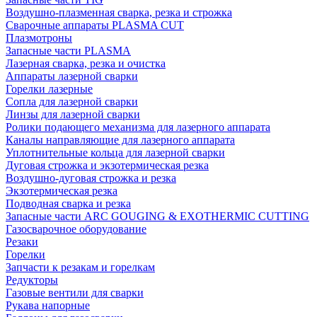
Воздушно-плазменная сварка, резка и строжка
Сварочные аппараты PLASMA CUT
Плазмотроны
Запасные части PLASMA
Лазерная сварка, резка и очистка
Аппараты лазерной сварки
Горелки лазерные
Сопла для лазерной сварки
Линзы для лазерной сварки
Ролики подающего механизма для лазерного аппарата
Каналы направляющие для лазерного аппарата
Уплотнительные кольца для лазерной сварки
Дуговая строжка и экзотермическая резка
Воздушно-дуговая строжка и резка
Экзотермическая резка
Подводная сварка и резка
Запасные части ARC GOUGING & EXOTHERMIC CUTTING
Газосварочное оборудование
Резаки
Горелки
Запчасти к резакам и горелкам
Редукторы
Газовые вентили для сварки
Рукава напорные