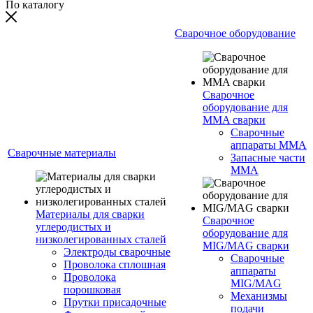
По каталогу
Сварочное оборудование
Сварочное
оборудование для
MMA сварки
Сварочные
аппараты MMA
Сварочные материалы
Запасные части
MMA
Материалы для сварки
Сварочное
углеродистых и
оборудование для
низколегированных сталей
MIG/MAG сварки
Электроды сварочные
Сварочные
Проволока сплошная
аппараты
Проволока
MIG/MAG
порошковая
Механизмы
Прутки присадочные
подачи