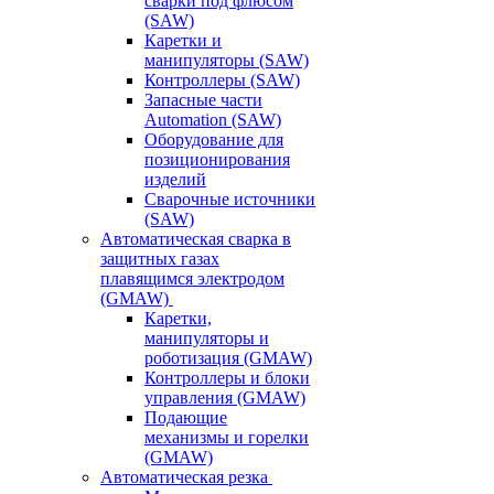
сварки под флюсом
(SAW)
Каретки и
манипуляторы (SAW)
Контроллеры (SAW)
Запасные части
Automation (SAW)
Оборудование для
позиционирования
изделий
Сварочные источники
(SAW)
Автоматическая сварка в
защитных газах
плавящимся электродом
(GMAW)
Каретки,
манипуляторы и
роботизация (GMAW)
Контроллеры и блоки
управления (GMAW)
Подающие
механизмы и горелки
(GMAW)
Автоматическая резка