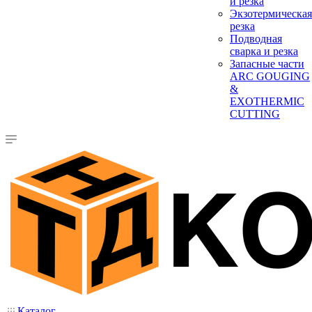
и резка
Экзотермическая
резка
Подводная
сварка и резка
Запасные части
ARC GOUGING
&
EXOTHERMIC
CUTTING
Каталог