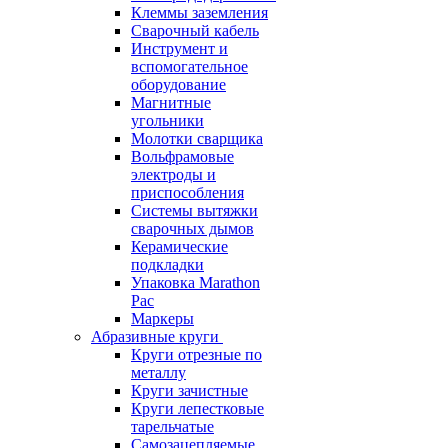
Клеммы заземления
Сварочный кабель
Инструмент и
вспомогательное
оборудование
Магнитные
угольники
Молотки сварщика
Вольфрамовые
электроды и
приспособления
Системы вытяжки
сварочных дымов
Керамические
подкладки
Упаковка Marathon
Pac
Маркеры
Абразивные круги
Круги отрезные по
металлу
Круги зачистные
Круги лепестковые
тарельчатые
Самозацепляемые