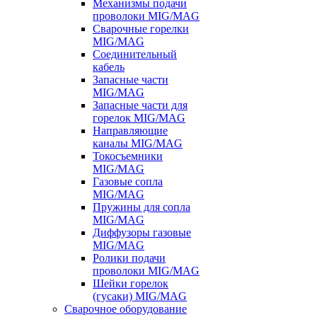
Механизмы подачи
проволоки MIG/MAG
Сварочные горелки
MIG/MAG
Соединительный
кабель
Запасные части
MIG/MAG
Запасные части для
горелок MIG/MAG
Направляющие
каналы MIG/MAG
Токосъемники
MIG/MAG
Газовые сопла
MIG/MAG
Пружины для сопла
MIG/MAG
Диффузоры газовые
MIG/MAG
Ролики подачи
проволоки MIG/MAG
Шейки горелок
(гусаки) MIG/MAG
Сварочное оборудование