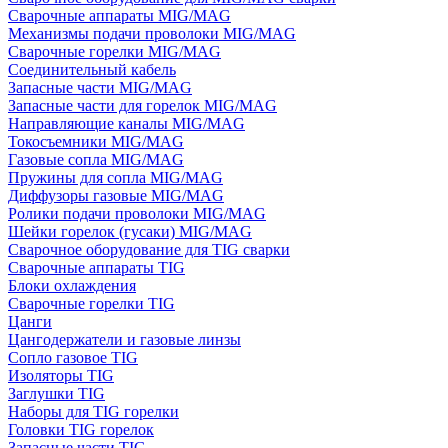
Сварочные аппараты MIG/MAG
Механизмы подачи проволоки MIG/MAG
Сварочные горелки MIG/MAG
Соединительный кабель
Запасные части MIG/MAG
Запасные части для горелок MIG/MAG
Направляющие каналы MIG/MAG
Токосъемники MIG/MAG
Газовые сопла MIG/MAG
Пружины для сопла MIG/MAG
Диффузоры газовые MIG/MAG
Ролики подачи проволоки MIG/MAG
Шейки горелок (гусаки) MIG/MAG
Сварочное оборудование для TIG сварки
Сварочные аппараты TIG
Блоки охлаждения
Сварочные горелки TIG
Цанги
Цангодержатели и газовые линзы
Сопло газовое TIG
Изоляторы TIG
Заглушки TIG
Наборы для TIG горелки
Головки TIG горелок
Запасные части TIG