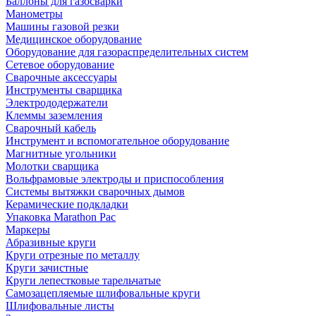
Баллоны для газосварки
Манометры
Машины газовой резки
Медицинское оборудование
Оборудование для газораспределительных систем
Сетевое оборудование
Сварочные аксессуары
Инструменты сварщика
Электрододержатели
Клеммы заземления
Сварочный кабель
Инструмент и вспомогательное оборудование
Магнитные угольники
Молотки сварщика
Вольфрамовые электроды и приспособления
Системы вытяжки сварочных дымов
Керамические подкладки
Упаковка Marathon Pac
Маркеры
Абразивные круги
Круги отрезные по металлу
Круги зачистные
Круги лепестковые тарельчатые
Самозацепляемые шлифовальные круги
Шлифовальные листы