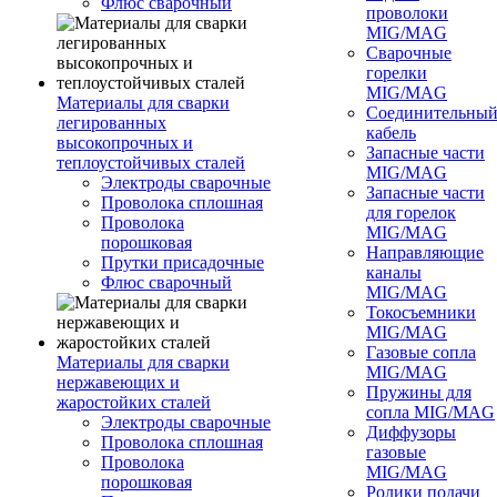
Флюс сварочный
проволоки
MIG/MAG
Сварочные
горелки
MIG/MAG
Материалы для сварки
Соединительны
легированных
кабель
высокопрочных и
Запасные части
теплоустойчивых сталей
MIG/MAG
Электроды сварочные
Запасные части
Проволока сплошная
для горелок
Проволока
MIG/MAG
порошковая
Направляющие
Прутки присадочные
каналы
Флюс сварочный
MIG/MAG
Токосъемники
MIG/MAG
Газовые сопла
Материалы для сварки
MIG/MAG
нержавеющих и
Пружины для
жаростойких сталей
сопла MIG/MAG
Электроды сварочные
Диффузоры
Проволока сплошная
газовые
Проволока
MIG/MAG
порошковая
Ролики подачи