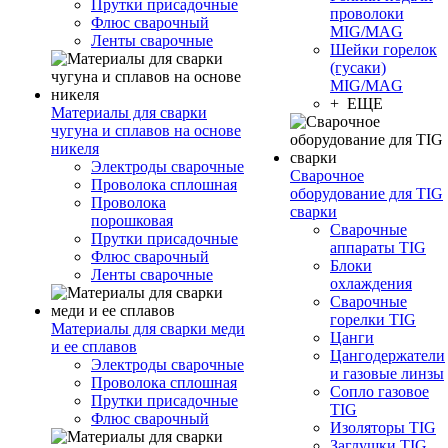
Прутки присадочные
проволоки
Флюс сварочный
MIG/MAG
Ленты сварочные
Шейки горелок
(гусаки)
MIG/MAG
+ ЕЩЕ
Материалы для сварки
чугуна и сплавов на основе
никеля
Электроды сварочные
Сварочное
Проволока сплошная
оборудование для TIG
Проволока
сварки
порошковая
Сварочные
Прутки присадочные
аппараты TIG
Флюс сварочный
Блоки
Ленты сварочные
охлаждения
Сварочные
горелки TIG
Материалы для сварки меди
Цанги
и ее сплавов
Цангодержатели
Электроды сварочные
и газовые линзы
Проволока сплошная
Сопло газовое
Прутки присадочные
TIG
Флюс сварочный
Изоляторы TIG
Заглушки TIG