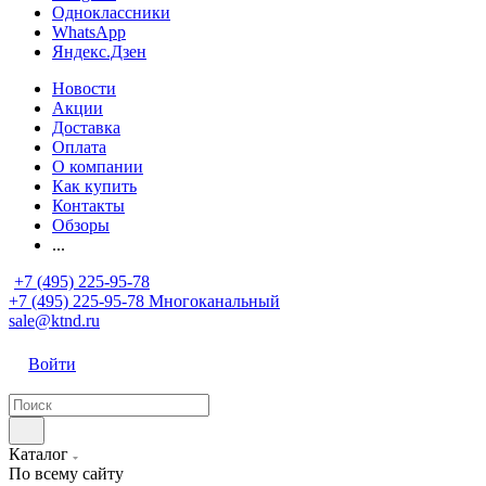
Одноклассники
WhatsApp
Яндекс.Дзен
Новости
Акции
Доставка
Оплата
О компании
Как купить
Контакты
Обзоры
...
+7 (495) 225-95-78
+7 (495) 225-95-78
Многоканальный
sale@ktnd.ru
Войти
Каталог
По всему сайту