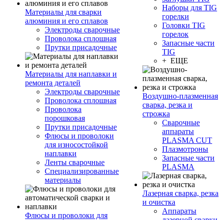
Наборы для TIG
Материалы для сварки
горелки
алюминия и его сплавов
Головки TIG
Электроды сварочные
горелок
Проволока сплошная
Запасные части
Прутки присадочные
TIG
+ ЕЩЕ
Материалы для наплавки и
ремонта деталей
Электроды сварочные
Воздушно-плазменная
Проволока сплошная
сварка, резка и
Проволока
строжка
порошковая
Сварочные
Прутки присадочные
аппараты
Флюсы и проволоки
PLASMA CUT
для износостойкой
Плазмотроны
наплавки
Запасные части
Ленты сварочные
PLASMA
Специализированные
материалы
Лазерная сварка, резка
и очистка
Аппараты
Флюсы и проволоки для
лазерной сварки