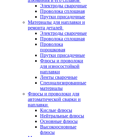
алюминия и его сплавов
Электроды сварочные
Проволока сплошная
Прутки присадочные
Материалы для наплавки и
ремонта деталей
Электроды сварочные
Проволока сплошная
Проволока
порошковая
Прутки присадочные
Флюсы и проволоки
для износостойкой
наплавки
Ленты сварочные
Специализированные
материалы
Флюсы и проволоки для
автоматической сварки и
наплавки
Кислые флюсы
Нейтральные флюсы
Основные флюсы
Высокоосновные
флюсы