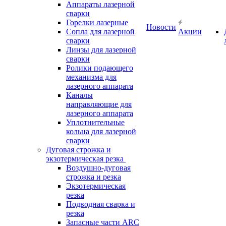
Аппараты лазерной
сварки
Горелки лазерные
Новости
Сопла для лазерной
Акции
сварки
Линзы для лазерной
сварки
Ролики подающего
механизма для
лазерного аппарата
Каналы
направляющие для
лазерного аппарата
Уплотнительные
кольца для лазерной
сварки
Дуговая строжка и
экзотермическая резка
Воздушно-дуговая
строжка и резка
Экзотермическая
резка
Подводная сварка и
резка
Запасные части ARC