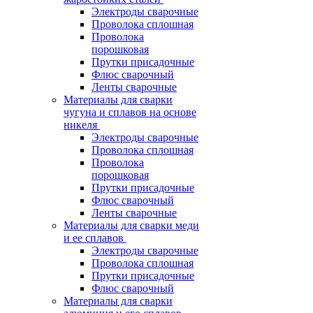
Электроды сварочные
Проволока сплошная
Проволока
порошковая
Прутки присадочные
Флюс сварочный
Ленты сварочные
Материалы для сварки
чугуна и сплавов на основе
никеля
Электроды сварочные
Проволока сплошная
Проволока
порошковая
Прутки присадочные
Флюс сварочный
Ленты сварочные
Материалы для сварки меди
и ее сплавов
Электроды сварочные
Проволока сплошная
Прутки присадочные
Флюс сварочный
Материалы для сварки