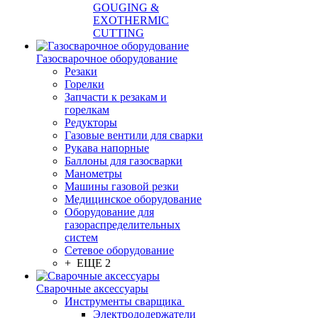
GOUGING &
EXOTHERMIC
CUTTING
Газосварочное оборудование
Резаки
Горелки
Запчасти к резакам и
горелкам
Редукторы
Газовые вентили для сварки
Рукава напорные
Баллоны для газосварки
Манометры
Машины газовой резки
Медицинское оборудование
Оборудование для
газораспределительных
систем
Сетевое оборудование
+ ЕЩЕ 2
Сварочные аксессуары
Инструменты сварщика
Электрододержатели