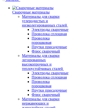
Сварочные материалы
Материалы для сварки
углеродистых и
низколегированных сталей
Электроды сварочные
Проволока сплошная
Проволока
порошковая
Прутки присадочные
Флюс сварочный
Материалы для сварки
легированных
высокопрочных и
теплоустойчивых сталей
Электроды сварочные
Проволока сплошная
Проволока
порошковая
Прутки присадочные
Флюс сварочный
Материалы для сварки
нержавеющих и
жаростойких сталей