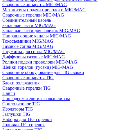
Сварочные аппараты MIG/MAG
Механизмы подачи проволоки MIG/MAG
Сварочные горелки MIG/MAG
Соединительный кабель
Запасные части MIG/MAG
Запасные части для горелок MIG/MAG
Направляющие каналы MIG/MAG
Токосъемники MIG/MAG
Газовые сопла MIG/MAG
Пружины для сопла MIG/MAG
Диффузоры газовые MIG/MAG
Ролики подачи проволоки MIG/MAG
Шейки горелок (гусаки) MIG/MAG
Сварочное оборудование для TIG сварки
Сварочные аппараты TIG
Блоки охлаждения
Сварочные горелки TIG
Цанги
Цангодержатели и газовые линзы
Сопло газовое TIG
Изоляторы TIG
Заглушки TIG
Наборы для TIG горелки
Головки TIG горелок
Запасные части TIG