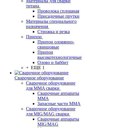
Материалы для сварки
титана
Проволока сплошная
Присадочные прутки
Материалы специального
назначения
Строжка и резка
Припои
Припои оловянно-
свинцовые
Припои
высокотехнологичные
Олово и баббит
+ ЕЩЕ 1
Сварочное оборудование
Сварочное оборудование
для MMA сварки
Сварочные аппараты
MMA
Запасные части MMA
Сварочное оборудование
для MIG/MAG сварки
Сварочные аппараты
MIG/MAG