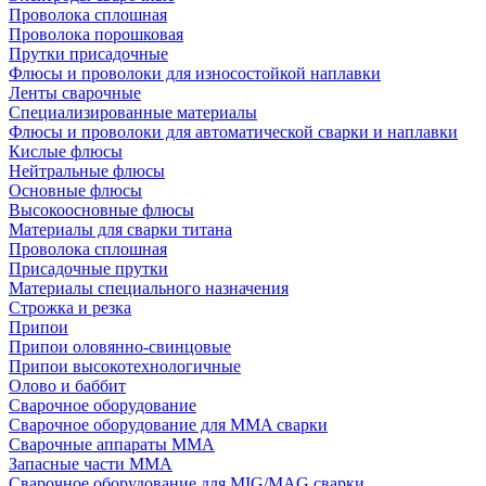
Проволока сплошная
Проволока порошковая
Прутки присадочные
Флюсы и проволоки для износостойкой наплавки
Ленты сварочные
Специализированные материалы
Флюсы и проволоки для автоматической сварки и наплавки
Кислые флюсы
Нейтральные флюсы
Основные флюсы
Высокоосновные флюсы
Материалы для сварки титана
Проволока сплошная
Присадочные прутки
Материалы специального назначения
Строжка и резка
Припои
Припои оловянно-свинцовые
Припои высокотехнологичные
Олово и баббит
Сварочное оборудование
Сварочное оборудование для MMA сварки
Сварочные аппараты MMA
Запасные части MMA
Сварочное оборудование для MIG/MAG сварки