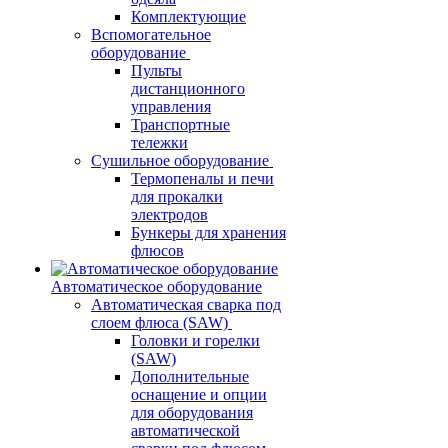
Комплектующие
Вспомогательное
оборудование
Пульты
дистанционного
управления
Транспортные
тележки
Сушильное оборудование
Термопеналы и печи
для прокалки
электродов
Бункеры для хранения
флюсов
Автоматическое оборудование
Автоматическая сварка под
слоем флюса (SAW)
Головки и горелки
(SAW)
Дополнительные
оснащение и опции
для оборудования
автоматической