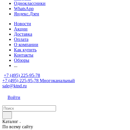
Одноклассники
WhatsApp
Яндекс.Дзен
Новости
Акции
Доставка
Оплата
О компании
Как купить
Контакты
Обзоры
...
+7 (495) 225-95-78
+7 (495) 225-95-78
Многоканальный
sale@ktnd.ru
Войти
Каталог
По всему сайту