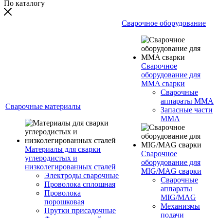
По каталогу
Сварочное оборудование
Сварочное
оборудование для
MMA сварки
Сварочные
аппараты MMA
Сварочные материалы
Запасные части
MMA
Материалы для сварки
Сварочное
углеродистых и
оборудование для
низколегированных сталей
MIG/MAG сварки
Электроды сварочные
Сварочные
Проволока сплошная
аппараты
Проволока
MIG/MAG
порошковая
Механизмы
Прутки присадочные
подачи