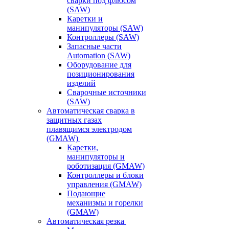
сварки под флюсом
(SAW)
Каретки и
манипуляторы (SAW)
Контроллеры (SAW)
Запасные части
Automation (SAW)
Оборудование для
позиционирования
изделий
Сварочные источники
(SAW)
Автоматическая сварка в
защитных газах
плавящимся электродом
(GMAW)
Каретки,
манипуляторы и
роботизация (GMAW)
Контроллеры и блоки
управления (GMAW)
Подающие
механизмы и горелки
(GMAW)
Автоматическая резка