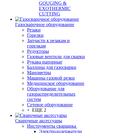
GOUGING &
EXOTHERMIC
CUTTING
Газосварочное оборудование
Резаки
Горелки
Запчасти к резакам и
горелкам
Редукторы
Газовые вентили для сварки
Рукава напорные
Баллоны для газосварки
Манометры
Машины газовой резки
Медицинское оборудование
Оборудование для
газораспределительных
систем
Сетевое оборудование
+ ЕЩЕ 2
Сварочные аксессуары
Инструменты сварщика
Электрододержатели