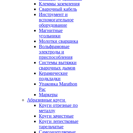
Клеммы заземления
Сварочный кабель
Инструмент и
вспомогательное
оборудование
Магнитные
угольники
Молотки сварщика
Вольфрамовые
электроды и
приспособления
Системы вытяжки
сварочных дымов
Керамические
подкладки
Упаковка Marathon
Pac
Маркеры
Абразивные круги
Круги отрезные по
металлу
Круги зачистные
Круги лепестковые
тарельчатые
Самозацепляемые