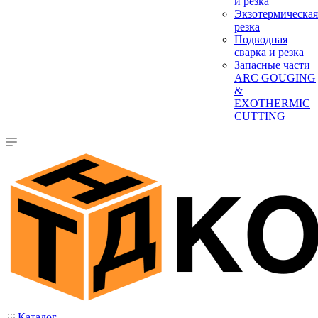
и резка
Экзотермическая
резка
Подводная
сварка и резка
Запасные части
ARC GOUGING
&
EXOTHERMIC
CUTTING
Каталог