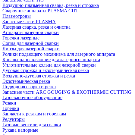
Воздушно-плазменная сварка, резка и строжка
Сварочные аппараты PLASMA CUT
Плазмотроны
Запасные части PLASMA
Лазерная сварка, резка и очистка
Аппараты лазерной сварки
Горелки лазерные
Сопла для лазерной сварки
Линзы для лазерной сварки
Ролики подающего механизма для лазерного аппарата
Каналы направляющие для лазерного аппарата
Уплотнительные кольца для лазерной сварки
Дуговая строжка и экзотермическая резка
Воздушно-дуговая строжка и резка
Экзотермическая резка
Подводная сварка и резка
Запасные части ARC GOUGING & EXOTHERMIC CUTTING
Газосварочное оборудование
Резаки
Горелки
Запчасти к резакам и горелкам
Редукторы
Газовые вентили для сварки
Рукава напорные