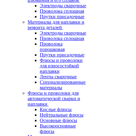
алюминия и его сплавов
Электроды сварочные
Проволока сплошная
Прутки присадочные
Материалы для наплавки и
ремонта деталей
Электроды сварочные
Проволока сплошная
Проволока
порошковая
Прутки присадочные
Флюсы и проволоки
для износостойкой
наплавки
Ленты сварочные
Специализированные
материалы
Флюсы и проволоки для
автоматической сварки и
наплавки
Кислые флюсы
Нейтральные флюсы
Основные флюсы
Высокоосновные
флюсы