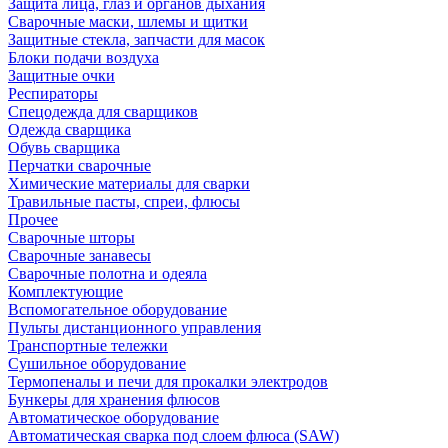
Защита лица, глаз и органов дыхания
Сварочные маски, шлемы и щитки
Защитные стекла, запчасти для масок
Блоки подачи воздуха
Защитные очки
Респираторы
Спецодежда для сварщиков
Одежда сварщика
Обувь сварщика
Перчатки сварочные
Химические материалы для сварки
Травильные пасты, спреи, флюсы
Прочее
Сварочные шторы
Сварочные занавесы
Сварочные полотна и одеяла
Комплектующие
Вспомогательное оборудование
Пульты дистанционного управления
Транспортные тележки
Сушильное оборудование
Термопеналы и печи для прокалки электродов
Бункеры для хранения флюсов
Автоматическое оборудование
Автоматическая сварка под слоем флюса (SAW)