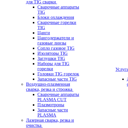
для TIG сварки
Сварочные аппараты
TIG
Блоки охлаждения
Сварочные горелки
TIG
Цанги
Цангодержатели и
газовые линзы
Сопло газовое TIG
Изоляторы TIG
Заглушки TIG
Наборы для TIG
горелки
Услуг
Головки TIG горелок
Запасные части TIG
Воздушно-плазменная
сварка, резка и строжка
Сварочные аппараты
PLASMA CUT
Плазмотроны
Запасные части
PLASMA
Лазерная сварка, резка и
очистка