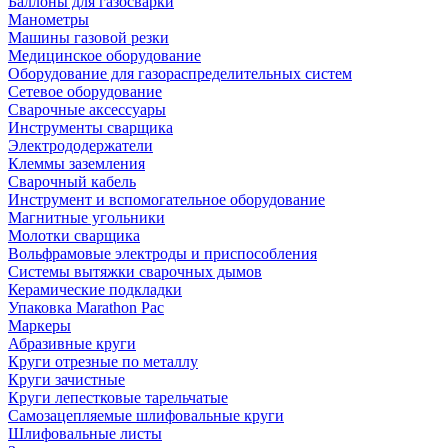
Баллоны для газосварки
Манометры
Машины газовой резки
Медицинское оборудование
Оборудование для газораспределительных систем
Сетевое оборудование
Сварочные аксессуары
Инструменты сварщика
Электрододержатели
Клеммы заземления
Сварочный кабель
Инструмент и вспомогательное оборудование
Магнитные угольники
Молотки сварщика
Вольфрамовые электроды и приспособления
Системы вытяжки сварочных дымов
Керамические подкладки
Упаковка Marathon Pac
Маркеры
Абразивные круги
Круги отрезные по металлу
Круги зачистные
Круги лепестковые тарельчатые
Самозацепляемые шлифовальные круги
Шлифовальные листы