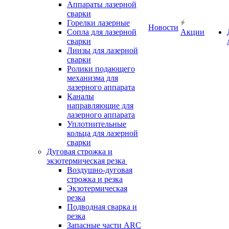
Аппараты лазерной
сварки
Горелки лазерные
Новости
Сопла для лазерной
Акции
сварки
Линзы для лазерной
сварки
Ролики подающего
механизма для
лазерного аппарата
Каналы
направляющие для
лазерного аппарата
Уплотнительные
кольца для лазерной
сварки
Дуговая строжка и
экзотермическая резка
Воздушно-дуговая
строжка и резка
Экзотермическая
резка
Подводная сварка и
резка
Запасные части ARC