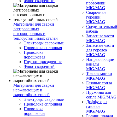
Флюс сварочный
проволоки
MIG/MAG
Сварочные
горелки
MIG/MAG
Материалы для сварки
Соединительны
легированных
кабель
высокопрочных и
Запасные части
теплоустойчивых сталей
MIG/MAG
Электроды сварочные
Запасные части
Проволока сплошная
для горелок
Проволока
MIG/MAG
порошковая
Направляющие
Прутки присадочные
каналы
Флюс сварочный
MIG/MAG
Токосъемники
MIG/MAG
Газовые сопла
Материалы для сварки
MIG/MAG
нержавеющих и
Пружины для
жаростойких сталей
сопла MIG/MAG
Электроды сварочные
Диффузоры
Проволока сплошная
газовые
Проволока
MIG/MAG
порошковая
Ролики подачи