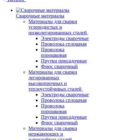
Сварочные материалы
Материалы для сварки
углеродистых и
низколегированных сталей
Электроды сварочные
Проволока сплошная
Проволока
порошковая
Прутки присадочные
Флюс сварочный
Материалы для сварки
легированных
высокопрочных и
теплоустойчивых сталей
Электроды сварочные
Проволока сплошная
Проволока
порошковая
Прутки присадочные
Флюс сварочный
Материалы для сварки
нержавеющих и
жаростойких сталей