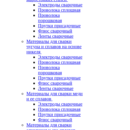
Электроды сварочные
Проволока сплошная
Проволока
порошковая
Прутки присадочные
Флюс сварочный
Ленты сварочные
Материалы для сварки
чугуна и сплавов на основе
никеля
Электроды сварочные
Проволока сплошная
Проволока
порошковая
Прутки присадочные
Флюс сварочный
Ленты сварочные
Материалы для сварки меди
и ее сплавов
Электроды сварочные
Проволока сплошная
Прутки присадочные
Флюс сварочный
Материалы для сварки