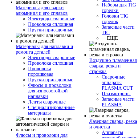
Наборы для TIG
Материалы для сварки
горелки
алюминия и его сплавов
Головки TIG
Электроды сварочные
горелок
Проволока сплошная
Запасные части
Прутки присадочные
TIG
+ ЕЩЕ
Материалы для наплавки и
ремонта деталей
Электроды сварочные
Воздушно-плазменная
Проволока сплошная
сварка, резка и
Проволока
строжка
порошковая
Сварочные
Прутки присадочные
аппараты
Флюсы и проволоки
PLASMA CUT
для износостойкой
Плазмотроны
наплавки
Запасные части
Ленты сварочные
PLASMA
Специализированные
материалы
Лазерная сварка, резка
и очистка
Аппараты
Флюсы и проволоки для
лазерной сварки