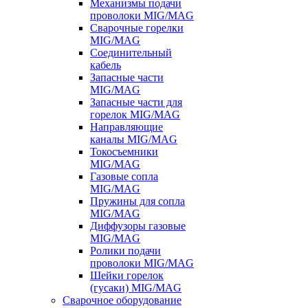
Механизмы подачи
проволоки MIG/MAG
Сварочные горелки
MIG/MAG
Соединительный
кабель
Запасные части
MIG/MAG
Запасные части для
горелок MIG/MAG
Направляющие
каналы MIG/MAG
Токосъемники
MIG/MAG
Газовые сопла
MIG/MAG
Пружины для сопла
MIG/MAG
Диффузоры газовые
MIG/MAG
Ролики подачи
проволоки MIG/MAG
Шейки горелок
(гусаки) MIG/MAG
Сварочное оборудование