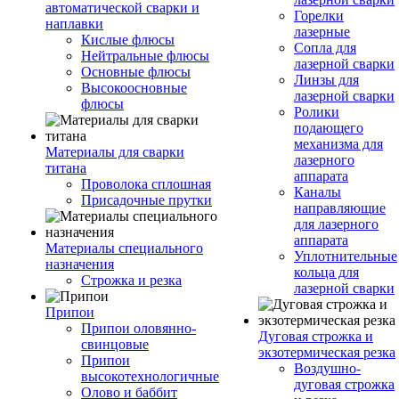
автоматической сварки и
Горелки
наплавки
лазерные
Кислые флюсы
Сопла для
Нейтральные флюсы
лазерной сварки
Основные флюсы
Линзы для
Высокоосновные
лазерной сварки
флюсы
Ролики
подающего
механизма для
Материалы для сварки
лазерного
титана
аппарата
Проволока сплошная
Каналы
Присадочные прутки
направляющие
для лазерного
аппарата
Материалы специального
Уплотнительные
назначения
кольца для
Строжка и резка
лазерной сварки
Припои
Припои оловянно-
Дуговая строжка и
свинцовые
экзотермическая резка
Припои
Воздушно-
высокотехнологичные
дуговая строжка
Олово и баббит