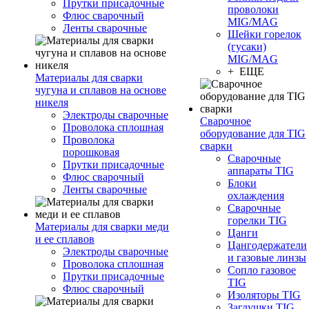
Прутки присадочные
проволоки
Флюс сварочный
MIG/MAG
Ленты сварочные
Шейки горелок
(гусаки)
MIG/MAG
+ ЕЩЕ
Материалы для сварки
чугуна и сплавов на основе
никеля
Электроды сварочные
Сварочное
Проволока сплошная
оборудование для TIG
Проволока
сварки
порошковая
Сварочные
Прутки присадочные
аппараты TIG
Флюс сварочный
Блоки
Ленты сварочные
охлаждения
Сварочные
горелки TIG
Материалы для сварки меди
Цанги
и ее сплавов
Цангодержатели
Электроды сварочные
и газовые линзы
Проволока сплошная
Сопло газовое
Прутки присадочные
TIG
Флюс сварочный
Изоляторы TIG
Заглушки TIG