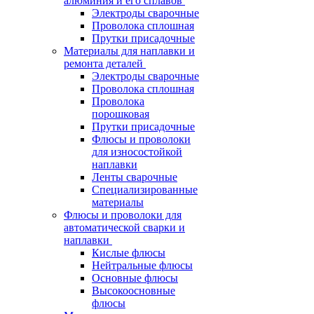
алюминия и его сплавов
Электроды сварочные
Проволока сплошная
Прутки присадочные
Материалы для наплавки и
ремонта деталей
Электроды сварочные
Проволока сплошная
Проволока
порошковая
Прутки присадочные
Флюсы и проволоки
для износостойкой
наплавки
Ленты сварочные
Специализированные
материалы
Флюсы и проволоки для
автоматической сварки и
наплавки
Кислые флюсы
Нейтральные флюсы
Основные флюсы
Высокоосновные
флюсы