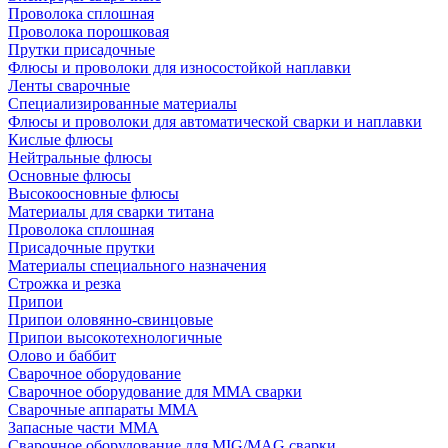
Проволока сплошная
Проволока порошковая
Прутки присадочные
Флюсы и проволоки для износостойкой наплавки
Ленты сварочные
Специализированные материалы
Флюсы и проволоки для автоматической сварки и наплавки
Кислые флюсы
Нейтральные флюсы
Основные флюсы
Высокоосновные флюсы
Материалы для сварки титана
Проволока сплошная
Присадочные прутки
Материалы специального назначения
Строжка и резка
Припои
Припои оловянно-свинцовые
Припои высокотехнологичные
Олово и баббит
Сварочное оборудование
Сварочное оборудование для MMA сварки
Сварочные аппараты MMA
Запасные части MMA
Сварочное оборудование для MIG/MAG сварки