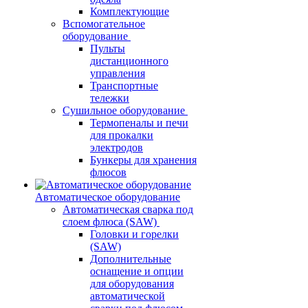
Комплектующие
Вспомогательное
оборудование
Пульты
дистанционного
управления
Транспортные
тележки
Сушильное оборудование
Термопеналы и печи
для прокалки
электродов
Бункеры для хранения
флюсов
Автоматическое оборудование
Автоматическая сварка под
слоем флюса (SAW)
Головки и горелки
(SAW)
Дополнительные
оснащение и опции
для оборудования
автоматической