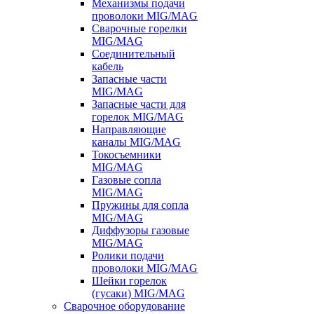
Механизмы подачи
проволоки MIG/MAG
Сварочные горелки
MIG/MAG
Соединительный
кабель
Запасные части
MIG/MAG
Запасные части для
горелок MIG/MAG
Направляющие
каналы MIG/MAG
Токосъемники
MIG/MAG
Газовые сопла
MIG/MAG
Пружины для сопла
MIG/MAG
Диффузоры газовые
MIG/MAG
Ролики подачи
проволоки MIG/MAG
Шейки горелок
(гусаки) MIG/MAG
Сварочное оборудование