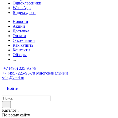
Одноклассники
WhatsApp
Яндекс.Дзен
Новости
Акции
Доставка
Оплата
О компании
Как купить
Контакты
Обзоры
...
+7 (495) 225-95-78
+7 (495) 225-95-78
Многоканальный
sale@ktnd.ru
Войти
Каталог
По всему сайту