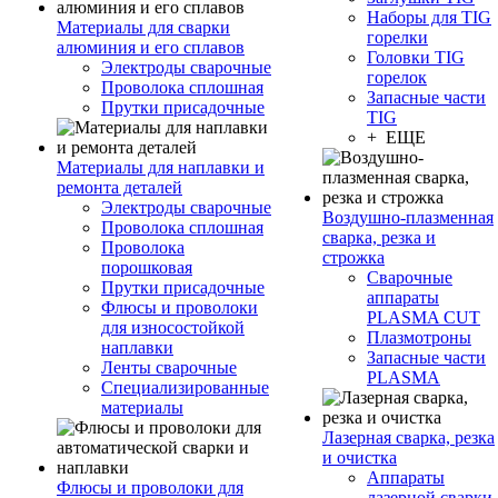
Наборы для TIG
Материалы для сварки
горелки
алюминия и его сплавов
Головки TIG
Электроды сварочные
горелок
Проволока сплошная
Запасные части
Прутки присадочные
TIG
+ ЕЩЕ
Материалы для наплавки и
ремонта деталей
Электроды сварочные
Воздушно-плазменная
Проволока сплошная
сварка, резка и
Проволока
строжка
порошковая
Сварочные
Прутки присадочные
аппараты
Флюсы и проволоки
PLASMA CUT
для износостойкой
Плазмотроны
наплавки
Запасные части
Ленты сварочные
PLASMA
Специализированные
материалы
Лазерная сварка, резка
и очистка
Аппараты
Флюсы и проволоки для
лазерной сварки