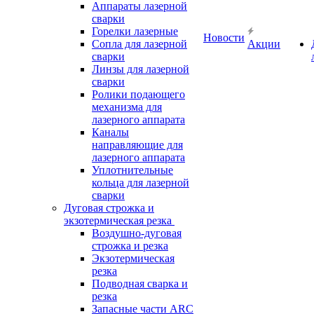
Аппараты лазерной
сварки
Горелки лазерные
Новости
Сопла для лазерной
Акции
сварки
Линзы для лазерной
сварки
Ролики подающего
механизма для
лазерного аппарата
Каналы
направляющие для
лазерного аппарата
Уплотнительные
кольца для лазерной
сварки
Дуговая строжка и
экзотермическая резка
Воздушно-дуговая
строжка и резка
Экзотермическая
резка
Подводная сварка и
резка
Запасные части ARC