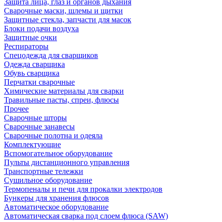
Защита лица, глаз и органов дыхания
Сварочные маски, шлемы и щитки
Защитные стекла, запчасти для масок
Блоки подачи воздуха
Защитные очки
Респираторы
Спецодежда для сварщиков
Одежда сварщика
Обувь сварщика
Перчатки сварочные
Химические материалы для сварки
Травильные пасты, спреи, флюсы
Прочее
Сварочные шторы
Сварочные занавесы
Сварочные полотна и одеяла
Комплектующие
Вспомогательное оборудование
Пульты дистанционного управления
Транспортные тележки
Сушильное оборудование
Термопеналы и печи для прокалки электродов
Бункеры для хранения флюсов
Автоматическое оборудование
Автоматическая сварка под слоем флюса (SAW)