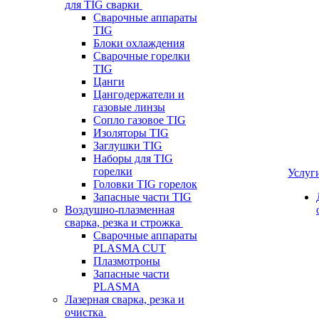
для TIG сварки
Сварочные аппараты
TIG
Блоки охлаждения
Сварочные горелки
TIG
Цанги
Цангодержатели и
газовые линзы
Сопло газовое TIG
Изоляторы TIG
Заглушки TIG
Наборы для TIG
горелки
Услуг
Головки TIG горелок
Запасные части TIG
Воздушно-плазменная
сварка, резка и строжка
Сварочные аппараты
PLASMA CUT
Плазмотроны
Запасные части
PLASMA
Лазерная сварка, резка и
очистка