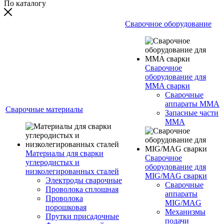
По каталогу
Сварочное оборудование
Сварочное
оборудование для
MMA сварки
Сварочные
аппараты MMA
Сварочные материалы
Запасные части
MMA
Материалы для сварки
Сварочное
углеродистых и
оборудование для
низколегированных сталей
MIG/MAG сварки
Электроды сварочные
Сварочные
Проволока сплошная
аппараты
Проволока
MIG/MAG
порошковая
Механизмы
Прутки присадочные
подачи