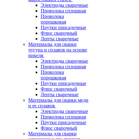
Электроды сварочные
Проволока сплошная
Проволока
порошковая
Прутки присадочные
Флюс сварочный
Ленты сварочные
Материалы для сварки
чугуна и сплавов на основе
никеля
Электроды сварочные
Проволока сплошная
Проволока
порошковая
Прутки присадочные
Флюс сварочный
Ленты сварочные
Материалы для сварки меди
и ее сплавов
Электроды сварочные
Проволока сплошная
Прутки присадочные
Флюс сварочный
Материалы для сварки