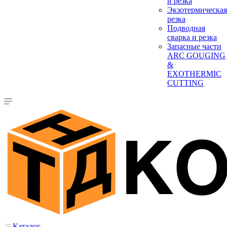
и резка
Экзотермическая
резка
Подводная
сварка и резка
Запасные части
ARC GOUGING
&
EXOTHERMIC
CUTTING
Каталог