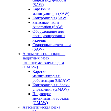
сварки под флюсом
(SAW)
Каретки и
манипуляторы (SAW)
Контроллеры (SAW)
Запасные части
Automation (SAW)
Оборудование для
позиционирования
изделий
Сварочные источники
(SAW)
Автоматическая сварка в
защитных газах
плавящимся электродом
(GMAW)
Каретки,
манипуляторы и
роботизация (GMAW)
Контроллеры и блоки
управления (GMAW)
Подающие
механизмы и горелки
(GMAW)
Автоматическая резка