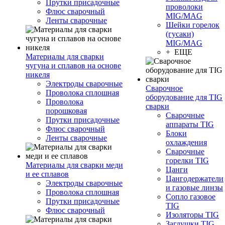
Прутки присадочные
проволоки
Флюс сварочный
MIG/MAG
Ленты сварочные
Шейки горелок
(гусаки)
MIG/MAG
+ ЕЩЕ
Материалы для сварки
чугуна и сплавов на основе
никеля
Электроды сварочные
Сварочное
Проволока сплошная
оборудование для TIG
Проволока
сварки
порошковая
Сварочные
Прутки присадочные
аппараты TIG
Флюс сварочный
Блоки
Ленты сварочные
охлаждения
Сварочные
горелки TIG
Материалы для сварки меди
Цанги
и ее сплавов
Цангодержатели
Электроды сварочные
и газовые линзы
Проволока сплошная
Сопло газовое
Прутки присадочные
TIG
Флюс сварочный
Изоляторы TIG
Заглушки TIG