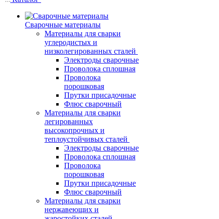
Сварочные материалы
Материалы для сварки
углеродистых и
низколегированных сталей
Электроды сварочные
Проволока сплошная
Проволока
порошковая
Прутки присадочные
Флюс сварочный
Материалы для сварки
легированных
высокопрочных и
теплоустойчивых сталей
Электроды сварочные
Проволока сплошная
Проволока
порошковая
Прутки присадочные
Флюс сварочный
Материалы для сварки
нержавеющих и
жаростойких сталей