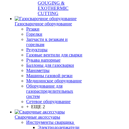
GOUGING &
EXOTHERMIC
CUTTING
Газосварочное оборудование
Резаки
Горелки
Запчасти к резакам и
горелкам
Редукторы
Газовые вентили для сварки
Рукава напорные
Баллоны для газосварки
Манометры
Машины газовой резки
Медицинское оборудование
Оборудование для
газораспределительных
систем
Сетевое оборудование
+ ЕЩЕ 2
Сварочные аксессуары
Инструменты сварщика
Электрододержатели