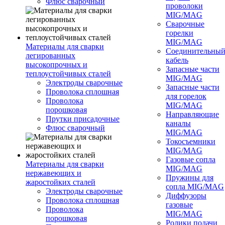
Флюс сварочный
проволоки
MIG/MAG
Сварочные
горелки
MIG/MAG
Материалы для сварки
Соединительны
легированных
кабель
высокопрочных и
Запасные части
теплоустойчивых сталей
MIG/MAG
Электроды сварочные
Запасные части
Проволока сплошная
для горелок
Проволока
MIG/MAG
порошковая
Направляющие
Прутки присадочные
каналы
Флюс сварочный
MIG/MAG
Токосъемники
MIG/MAG
Газовые сопла
Материалы для сварки
MIG/MAG
нержавеющих и
Пружины для
жаростойких сталей
сопла MIG/MAG
Электроды сварочные
Диффузоры
Проволока сплошная
газовые
Проволока
MIG/MAG
порошковая
Ролики подачи