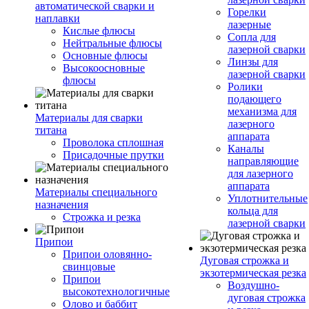
автоматической сварки и
Горелки
наплавки
лазерные
Кислые флюсы
Сопла для
Нейтральные флюсы
лазерной сварки
Основные флюсы
Линзы для
Высокоосновные
лазерной сварки
флюсы
Ролики
подающего
механизма для
Материалы для сварки
лазерного
титана
аппарата
Проволока сплошная
Каналы
Присадочные прутки
направляющие
для лазерного
аппарата
Материалы специального
Уплотнительные
назначения
кольца для
Строжка и резка
лазерной сварки
Припои
Припои оловянно-
Дуговая строжка и
свинцовые
экзотермическая резка
Припои
Воздушно-
высокотехнологичные
дуговая строжка
Олово и баббит