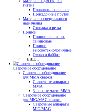
Материалы для сварки
титана
Проволока сплошная
Присадочные прутки
Материалы специального
назначения
Строжка и резка
Припои
Припои оловянно-
свинцовые
Припои
высокотехнологичные
Олово и баббит
+ ЕЩЕ 1
Сварочное оборудование
Сварочное оборудование
для MMA сварки
Сварочные аппараты
MMA
Запасные части MMA
Сварочное оборудование
для MIG/MAG сварки
Сварочные аппараты
MIG/MAG