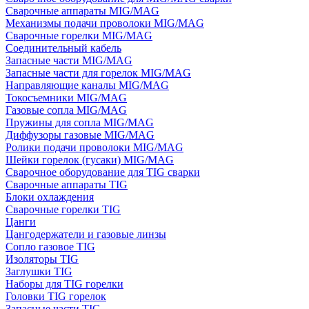
Сварочные аппараты MIG/MAG
Механизмы подачи проволоки MIG/MAG
Сварочные горелки MIG/MAG
Соединительный кабель
Запасные части MIG/MAG
Запасные части для горелок MIG/MAG
Направляющие каналы MIG/MAG
Токосъемники MIG/MAG
Газовые сопла MIG/MAG
Пружины для сопла MIG/MAG
Диффузоры газовые MIG/MAG
Ролики подачи проволоки MIG/MAG
Шейки горелок (гусаки) MIG/MAG
Сварочное оборудование для TIG сварки
Сварочные аппараты TIG
Блоки охлаждения
Сварочные горелки TIG
Цанги
Цангодержатели и газовые линзы
Сопло газовое TIG
Изоляторы TIG
Заглушки TIG
Наборы для TIG горелки
Головки TIG горелок
Запасные части TIG