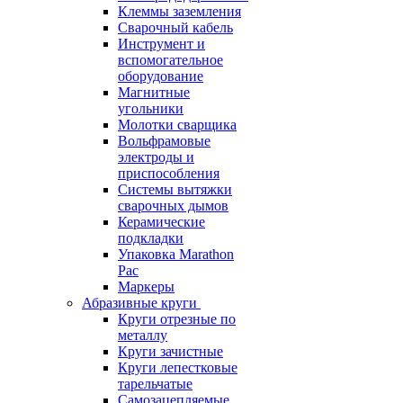
Клеммы заземления
Сварочный кабель
Инструмент и
вспомогательное
оборудование
Магнитные
угольники
Молотки сварщика
Вольфрамовые
электроды и
приспособления
Системы вытяжки
сварочных дымов
Керамические
подкладки
Упаковка Marathon
Pac
Маркеры
Абразивные круги
Круги отрезные по
металлу
Круги зачистные
Круги лепестковые
тарельчатые
Самозацепляемые