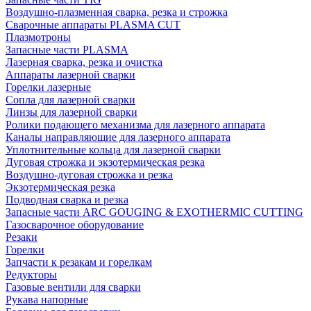
Воздушно-плазменная сварка, резка и строжка
Сварочные аппараты PLASMA CUT
Плазмотроны
Запасные части PLASMA
Лазерная сварка, резка и очистка
Аппараты лазерной сварки
Горелки лазерные
Сопла для лазерной сварки
Линзы для лазерной сварки
Ролики подающего механизма для лазерного аппарата
Каналы направляющие для лазерного аппарата
Уплотнительные кольца для лазерной сварки
Дуговая строжка и экзотермическая резка
Воздушно-дуговая строжка и резка
Экзотермическая резка
Подводная сварка и резка
Запасные части ARC GOUGING & EXOTHERMIC CUTTING
Газосварочное оборудование
Резаки
Горелки
Запчасти к резакам и горелкам
Редукторы
Газовые вентили для сварки
Рукава напорные