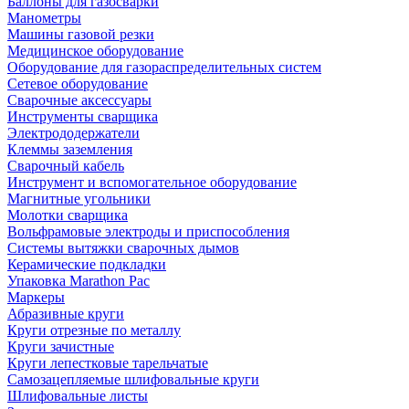
Баллоны для газосварки
Манометры
Машины газовой резки
Медицинское оборудование
Оборудование для газораспределительных систем
Сетевое оборудование
Сварочные аксессуары
Инструменты сварщика
Электрододержатели
Клеммы заземления
Сварочный кабель
Инструмент и вспомогательное оборудование
Магнитные угольники
Молотки сварщика
Вольфрамовые электроды и приспособления
Системы вытяжки сварочных дымов
Керамические подкладки
Упаковка Marathon Pac
Маркеры
Абразивные круги
Круги отрезные по металлу
Круги зачистные
Круги лепестковые тарельчатые
Самозацепляемые шлифовальные круги
Шлифовальные листы