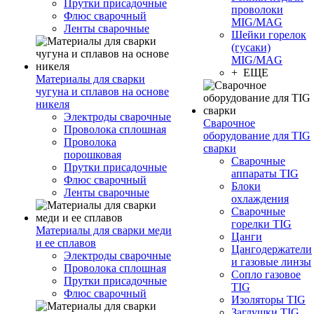
Прутки присадочные
проволоки
Флюс сварочный
MIG/MAG
Ленты сварочные
Шейки горелок
(гусаки)
MIG/MAG
+ ЕЩЕ
Материалы для сварки
чугуна и сплавов на основе
никеля
Электроды сварочные
Сварочное
Проволока сплошная
оборудование для TIG
Проволока
сварки
порошковая
Сварочные
Прутки присадочные
аппараты TIG
Флюс сварочный
Блоки
Ленты сварочные
охлаждения
Сварочные
горелки TIG
Материалы для сварки меди
Цанги
и ее сплавов
Цангодержатели
Электроды сварочные
и газовые линзы
Проволока сплошная
Сопло газовое
Прутки присадочные
TIG
Флюс сварочный
Изоляторы TIG
Заглушки TIG