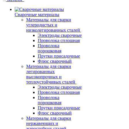
Сварочные материалы
Материалы для сварки
углеродистых и
низколегированных сталей
Электроды сварочные
Проволока сплошная
Проволока
порошковая
Прутки присадочные
Флюс сварочный
Материалы для сварки
легированных
высокопрочных и
теплоустойчивых сталей
Электроды сварочные
Проволока сплошная
Проволока
порошковая
Прутки присадочные
Флюс сварочный
Материалы для сварки
нержавеющих и
жаростойких сталей