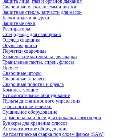
Защита лица, глаз и органов дыхания
Сварочные маски, шлемы и щитки
Защитные стекла, запчасти для масок
Блоки подачи воздуха
Защитные очки
Респираторы
Спецодежда для сварщиков
Одежда сварщика
Обувь сварщика
Перчатки сварочные
Химические материалы для сварки
Травильные пасты, спреи, флюсы
Прочее
Сварочные шторы
Сварочные занавесы
Сварочные полотна и одеяла
Комплектующие
Вспомогательное оборудование
Пульты дистанционного управления
Транспортные тележки
Сушильное оборудование
Термопеналы и печи для прокалки электродов
Бункеры для хранения флюсов
Автоматическое оборудование
Автоматическая сварка под слоем флюса (SAW)