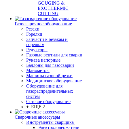
GOUGING &
EXOTHERMIC
CUTTING
Газосварочное оборудование
Резаки
Горелки
Запчасти к резакам и
горелкам
Редукторы
Газовые вентили для сварки
Рукава напорные
Баллоны для газосварки
Манометры
Машины газовой резки
Медицинское оборудование
Оборудование для
газораспределительных
систем
Сетевое оборудование
+ ЕЩЕ 2
Сварочные аксессуары
Инструменты сварщика
Электрододержатели