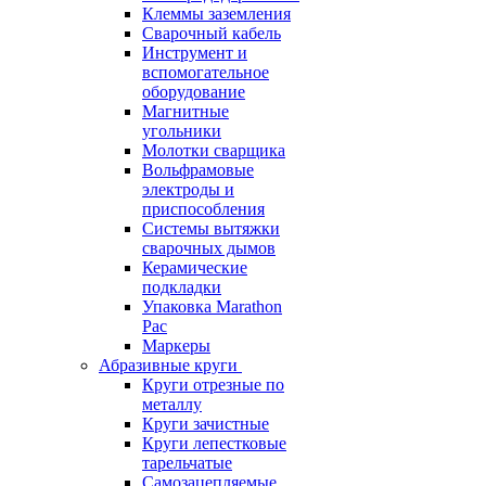
Клеммы заземления
Сварочный кабель
Инструмент и
вспомогательное
оборудование
Магнитные
угольники
Молотки сварщика
Вольфрамовые
электроды и
приспособления
Системы вытяжки
сварочных дымов
Керамические
подкладки
Упаковка Marathon
Pac
Маркеры
Абразивные круги
Круги отрезные по
металлу
Круги зачистные
Круги лепестковые
тарельчатые
Самозацепляемые