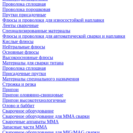
Проволока сплошная
Проволока порошковая
Прутки присадочные
Флюсы и проволоки для износостойкой наплавки
Ленты сварочные
Специализированные материалы
Флюсы и проволоки для автоматической сварки и наплавки
Кислые флюсы
Нейтральные флюсы
Основные флюсы
Высокоосновные флюсы
Материалы для сварки титана
Проволока сплошная
Присадочные прутки
Материалы специального назначения
Строжка и резка
Припои
Припои оловянно-свинцовые
Припои высокотехнологичные
Олово и баббит
Сварочное оборудование
Сварочное оборудование для MMA сварки
Сварочные аппараты MMA
Запасные части MMA
Сварочное оборудование для MIG/MAG сварки