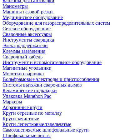
Баллоны для газосварки
Манометры
Машины газовой резки
Медицинское оборудование
Оборудование для газораспределительных систем
Сетевое оборудование
Сварочные аксессуары
Инструменты сварщика
Электрододержатели
Клеммы заземления
Сварочный кабель
Инструмент и вспомогательное оборудование
Магнитные угольники
Молотки сварщика
Вольфрамовые электроды и приспособления
Системы вытяжки сварочных дымов
Керамические подкладки
Упаковка Marathon Pac
Маркеры
Абразивные круги
Круги отрезные по металлу
Круги зачистные
Круги лепестковые тарельчатые
Самозацепляемые шлифовальные круги
Шлифовальные листы