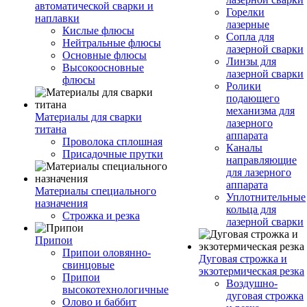
автоматической сварки и
Горелки
наплавки
лазерные
Кислые флюсы
Сопла для
Нейтральные флюсы
лазерной сварки
Основные флюсы
Линзы для
Высокоосновные
лазерной сварки
флюсы
Ролики
подающего
механизма для
Материалы для сварки
лазерного
титана
аппарата
Проволока сплошная
Каналы
Присадочные прутки
направляющие
для лазерного
аппарата
Материалы специального
Уплотнительные
назначения
кольца для
Строжка и резка
лазерной сварки
Припои
Припои оловянно-
Дуговая строжка и
свинцовые
экзотермическая резка
Припои
Воздушно-
высокотехнологичные
дуговая строжка
Олово и баббит