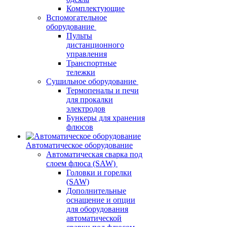
Комплектующие
Вспомогательное
оборудование
Пульты
дистанционного
управления
Транспортные
тележки
Сушильное оборудование
Термопеналы и печи
для прокалки
электродов
Бункеры для хранения
флюсов
Автоматическое оборудование
Автоматическая сварка под
слоем флюса (SAW)
Головки и горелки
(SAW)
Дополнительные
оснащение и опции
для оборудования
автоматической