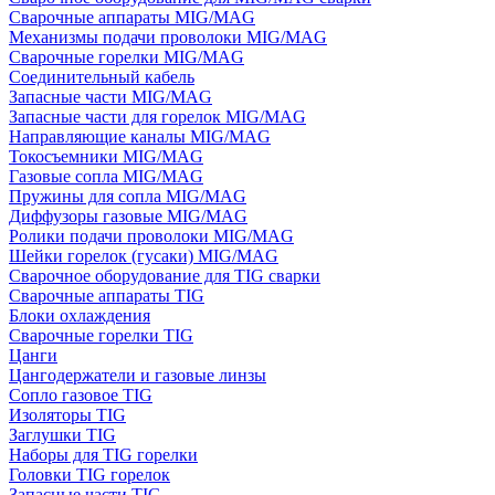
Сварочные аппараты MIG/MAG
Механизмы подачи проволоки MIG/MAG
Сварочные горелки MIG/MAG
Соединительный кабель
Запасные части MIG/MAG
Запасные части для горелок MIG/MAG
Направляющие каналы MIG/MAG
Токосъемники MIG/MAG
Газовые сопла MIG/MAG
Пружины для сопла MIG/MAG
Диффузоры газовые MIG/MAG
Ролики подачи проволоки MIG/MAG
Шейки горелок (гусаки) MIG/MAG
Сварочное оборудование для TIG сварки
Сварочные аппараты TIG
Блоки охлаждения
Сварочные горелки TIG
Цанги
Цангодержатели и газовые линзы
Сопло газовое TIG
Изоляторы TIG
Заглушки TIG
Наборы для TIG горелки
Головки TIG горелок
Запасные части TIG