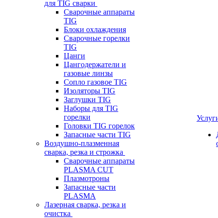
для TIG сварки
Сварочные аппараты
TIG
Блоки охлаждения
Сварочные горелки
TIG
Цанги
Цангодержатели и
газовые линзы
Сопло газовое TIG
Изоляторы TIG
Заглушки TIG
Наборы для TIG
горелки
Услуг
Головки TIG горелок
Запасные части TIG
Воздушно-плазменная
сварка, резка и строжка
Сварочные аппараты
PLASMA CUT
Плазмотроны
Запасные части
PLASMA
Лазерная сварка, резка и
очистка