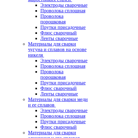
Электроды сварочные
Проволока сплошная
Проволока
порошковая
Прутки присадочные
Флюс сварочный
Ленты сварочные
Материалы для сварки
чугуна и сплавов на основе
никеля
Электроды сварочные
Проволока сплошная
Проволока
порошковая
Прутки присадочные
Флюс сварочный
Ленты сварочные
Материалы для сварки меди
и ее сплавов
Электроды сварочные
Проволока сплошная
Прутки присадочные
Флюс сварочный
Материалы для сварки