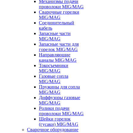
Механизмы подачи
проволоки MIG/MAG
Сварочные горелки
MIG/MAG
Соединительный
кабель
Запасные части
MIG/MAG
Запасные части для
горелок MIG/MAG
Направляющие
каналы MIG/MAG
Токосъемники
MIG/MAG
Газовые сопла
MIG/MAG
Пружины для сопла
MIG/MAG
Диффузоры газовые
MIG/MAG
Ролики подачи
проволоки MIG/MAG
Шейки горелок
(гусаки) MIG/MAG
Сварочное оборудование