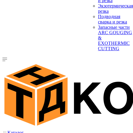
и резка
Экзотермическая
резка
Подводная
сварка и резка
Запасные части
ARC GOUGING
&
EXOTHERMIC
CUTTING
Каталог