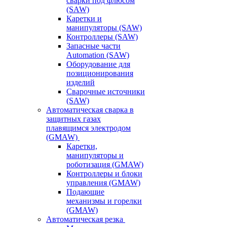
сварки под флюсом
(SAW)
Каретки и
манипуляторы (SAW)
Контроллеры (SAW)
Запасные части
Automation (SAW)
Оборудование для
позиционирования
изделий
Сварочные источники
(SAW)
Автоматическая сварка в
защитных газах
плавящимся электродом
(GMAW)
Каретки,
манипуляторы и
роботизация (GMAW)
Контроллеры и блоки
управления (GMAW)
Подающие
механизмы и горелки
(GMAW)
Автоматическая резка