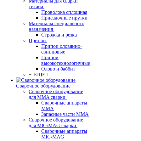
Материалы для сварки
титана
Проволока сплошная
Присадочные прутки
Материалы специального
назначения
Строжка и резка
Припои
Припои оловянно-
свинцовые
Припои
высокотехнологичные
Олово и баббит
+ ЕЩЕ 1
Сварочное оборудование
Сварочное оборудование
для MMA сварки
Сварочные аппараты
MMA
Запасные части MMA
Сварочное оборудование
для MIG/MAG сварки
Сварочные аппараты
MIG/MAG