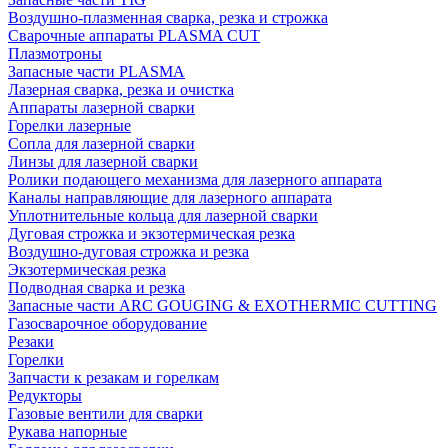
Воздушно-плазменная сварка, резка и строжка
Сварочные аппараты PLASMA CUT
Плазмотроны
Запасные части PLASMA
Лазерная сварка, резка и очистка
Аппараты лазерной сварки
Горелки лазерные
Сопла для лазерной сварки
Линзы для лазерной сварки
Ролики подающего механизма для лазерного аппарата
Каналы направляющие для лазерного аппарата
Уплотнительные кольца для лазерной сварки
Дуговая строжка и экзотермическая резка
Воздушно-дуговая строжка и резка
Экзотермическая резка
Подводная сварка и резка
Запасные части ARC GOUGING & EXOTHERMIC CUTTING
Газосварочное оборудование
Резаки
Горелки
Запчасти к резакам и горелкам
Редукторы
Газовые вентили для сварки
Рукава напорные