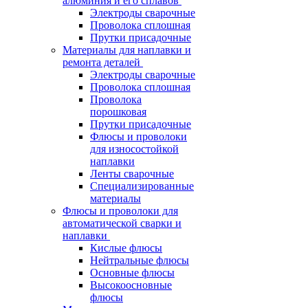
алюминия и его сплавов
Электроды сварочные
Проволока сплошная
Прутки присадочные
Материалы для наплавки и
ремонта деталей
Электроды сварочные
Проволока сплошная
Проволока
порошковая
Прутки присадочные
Флюсы и проволоки
для износостойкой
наплавки
Ленты сварочные
Специализированные
материалы
Флюсы и проволоки для
автоматической сварки и
наплавки
Кислые флюсы
Нейтральные флюсы
Основные флюсы
Высокоосновные
флюсы