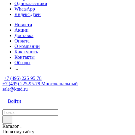
Одноклассники
WhatsApp
Яндекс.Дзен
Новости
Акции
Доставка
Оплата
О компании
Как купить
Контакты
Обзоры
...
+7 (495) 225-95-78
+7 (495) 225-95-78
Многоканальный
sale@ktnd.ru
Войти
Каталог
По всему сайту