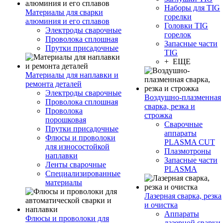
Наборы для TIG
Материалы для сварки
горелки
алюминия и его сплавов
Головки TIG
Электроды сварочные
горелок
Проволока сплошная
Запасные части
Прутки присадочные
TIG
+ ЕЩЕ
Материалы для наплавки и
ремонта деталей
Электроды сварочные
Воздушно-плазменная
Проволока сплошная
сварка, резка и
Проволока
строжка
порошковая
Сварочные
Прутки присадочные
аппараты
Флюсы и проволоки
PLASMA CUT
для износостойкой
Плазмотроны
наплавки
Запасные части
Ленты сварочные
PLASMA
Специализированные
материалы
Лазерная сварка, резка
и очистка
Аппараты
Флюсы и проволоки для
лазерной сварки