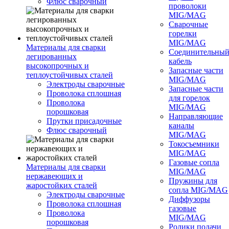
Флюс сварочный
проволоки
MIG/MAG
Сварочные
горелки
MIG/MAG
Материалы для сварки
Соединительны
легированных
кабель
высокопрочных и
Запасные части
теплоустойчивых сталей
MIG/MAG
Электроды сварочные
Запасные части
Проволока сплошная
для горелок
Проволока
MIG/MAG
порошковая
Направляющие
Прутки присадочные
каналы
Флюс сварочный
MIG/MAG
Токосъемники
MIG/MAG
Газовые сопла
Материалы для сварки
MIG/MAG
нержавеющих и
Пружины для
жаростойких сталей
сопла MIG/MAG
Электроды сварочные
Диффузоры
Проволока сплошная
газовые
Проволока
MIG/MAG
порошковая
Ролики подачи