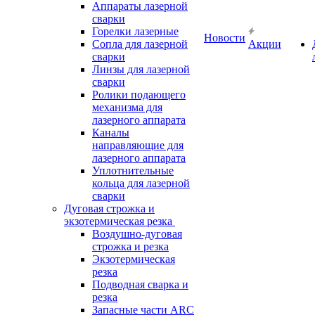
Аппараты лазерной
сварки
Горелки лазерные
Новости
Сопла для лазерной
Акции
сварки
Линзы для лазерной
сварки
Ролики подающего
механизма для
лазерного аппарата
Каналы
направляющие для
лазерного аппарата
Уплотнительные
кольца для лазерной
сварки
Дуговая строжка и
экзотермическая резка
Воздушно-дуговая
строжка и резка
Экзотермическая
резка
Подводная сварка и
резка
Запасные части ARC