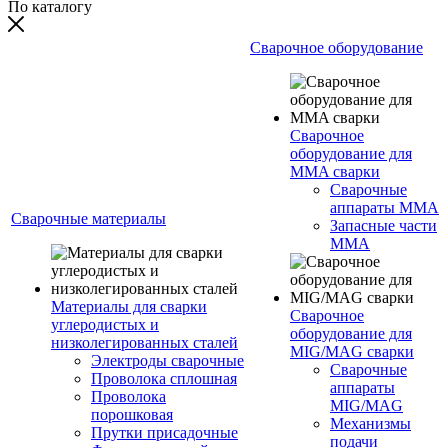
По каталогу
Сварочное оборудование
Сварочное
оборудование для
MMA сварки
Сварочные
аппараты MMA
Сварочные материалы
Запасные части
MMA
Материалы для сварки
Сварочное
углеродистых и
оборудование для
низколегированных сталей
MIG/MAG сварки
Электроды сварочные
Сварочные
Проволока сплошная
аппараты
Проволока
MIG/MAG
порошковая
Механизмы
Прутки присадочные
подачи