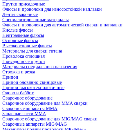
Прутки присадочные
Флюсы и проволоки для износостойкой наплавки
Ленты сварочные
Специализированные материалы
Флюсы и проволоки для автоматической сварки и наплавки
Кислые флюсы
Нейтральные флюсы
Основные флюсы
Высокоосновные флюсы
Материалы для сварки титана
Проволока сплошная
Присадочные прутки
Материалы специального назначения
Строжка и резка
Припои
Припои оловянно-свинцовые
Припои высокотехнологичные
Олово и баббит
Сварочное оборудование
Сварочное оборудование для MMA сварки
Сварочные аппараты MMA
Запасные части MMA
Сварочное оборудование для MIG/MAG сварки
Сварочные аппараты MIG/MAG
Механизмы подачи проволоки MIG/MAG