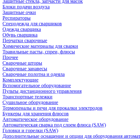
Защитные стекла, запчасти для масок
Блоки подачи воздуха
Защитные очки
Респираторы
Спецодежда для сварщиков
Одежда сварщика
Обувь сварщика
Перчатки сварочные
Химические материалы для сварки
Травильные пасты, спреи, флюсы
Прочее
Сварочные шторы
Сварочные занавесы
Сварочные полотна и одеяла
Комплектующие
Вспомогательное оборудование
Пульты дистанционного управления
Транспортные тележки
Сушильное оборудование
Термопеналы и печи для прокалки электродов
Бункеры для хранения флюсов
Автоматическое оборудование
Автоматическая сварка под слоем флюса (SAW)
Головки и горелки (SAW)
Дополнительные оснащение и опции для оборудования автома