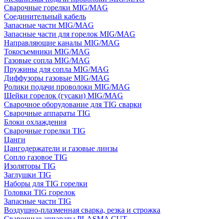
Сварочные горелки MIG/MAG
Соединительный кабель
Запасные части MIG/MAG
Запасные части для горелок MIG/MAG
Направляющие каналы MIG/MAG
Токосъемники MIG/MAG
Газовые сопла MIG/MAG
Пружины для сопла MIG/MAG
Диффузоры газовые MIG/MAG
Ролики подачи проволоки MIG/MAG
Шейки горелок (гусаки) MIG/MAG
Сварочное оборудование для TIG сварки
Сварочные аппараты TIG
Блоки охлаждения
Сварочные горелки TIG
Цанги
Цангодержатели и газовые линзы
Сопло газовое TIG
Изоляторы TIG
Заглушки TIG
Наборы для TIG горелки
Головки TIG горелок
Запасные части TIG
Воздушно-плазменная сварка, резка и строжка
Сварочные аппараты PLASMA CUT