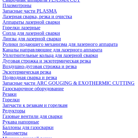
Плазмотроны
Запасные части PLASMA
Лазерная сварка, резка и очистка
Аппараты лазерной сварки
Горелки лазерные
Сопла для лазерной сварки
Линзы для лазерной сварки
Ролики подающего механизма для лазерного аппарата
Каналы направляющие для лазерного аппарата
Уплотнительные кольца для лазерной сварки
Дуговая строжка и экзотермическая резка
Воздушно-дуговая строжка и резка
Экзотермическая резка
Подводная сварка и резка
Запасные части ARC GOUGING & EXOTHERMIC CUTTING
Газосварочное оборудование
Резаки
Горелки
Запчасти к резакам и горелкам
Редукторы
Газовые вентили для сварки
Рукава напорные
Баллоны для газосварки
Манометры