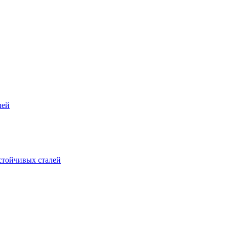
лей
стойчивых сталей