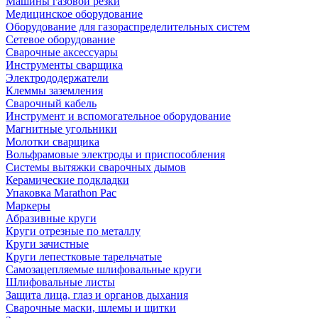
Машины газовой резки
Медицинское оборудование
Оборудование для газораспределительных систем
Сетевое оборудование
Сварочные аксессуары
Инструменты сварщика
Электрододержатели
Клеммы заземления
Сварочный кабель
Инструмент и вспомогательное оборудование
Магнитные угольники
Молотки сварщика
Вольфрамовые электроды и приспособления
Системы вытяжки сварочных дымов
Керамические подкладки
Упаковка Marathon Pac
Маркеры
Абразивные круги
Круги отрезные по металлу
Круги зачистные
Круги лепестковые тарельчатые
Самозацепляемые шлифовальные круги
Шлифовальные листы
Защита лица, глаз и органов дыхания
Сварочные маски, шлемы и щитки