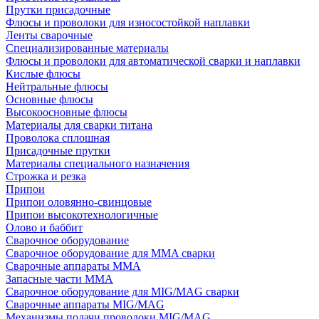
Прутки присадочные
Флюсы и проволоки для износостойкой наплавки
Ленты сварочные
Специализированные материалы
Флюсы и проволоки для автоматической сварки и наплавки
Кислые флюсы
Нейтральные флюсы
Основные флюсы
Высокоосновные флюсы
Материалы для сварки титана
Проволока сплошная
Присадочные прутки
Материалы специального назначения
Строжка и резка
Припои
Припои оловянно-свинцовые
Припои высокотехнологичные
Олово и баббит
Сварочное оборудование
Сварочное оборудование для MMA сварки
Сварочные аппараты MMA
Запасные части MMA
Сварочное оборудование для MIG/MAG сварки
Сварочные аппараты MIG/MAG
Механизмы подачи проволоки MIG/MAG