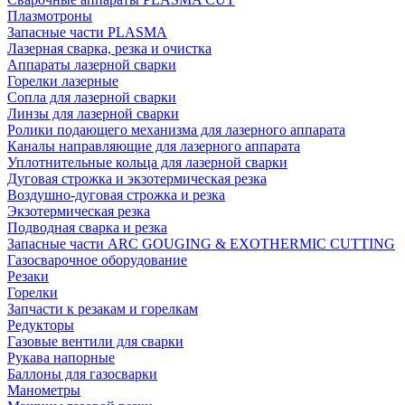
Плазмотроны
Запасные части PLASMA
Лазерная сварка, резка и очистка
Аппараты лазерной сварки
Горелки лазерные
Сопла для лазерной сварки
Линзы для лазерной сварки
Ролики подающего механизма для лазерного аппарата
Каналы направляющие для лазерного аппарата
Уплотнительные кольца для лазерной сварки
Дуговая строжка и экзотермическая резка
Воздушно-дуговая строжка и резка
Экзотермическая резка
Подводная сварка и резка
Запасные части ARC GOUGING & EXOTHERMIC CUTTING
Газосварочное оборудование
Резаки
Горелки
Запчасти к резакам и горелкам
Редукторы
Газовые вентили для сварки
Рукава напорные
Баллоны для газосварки
Манометры