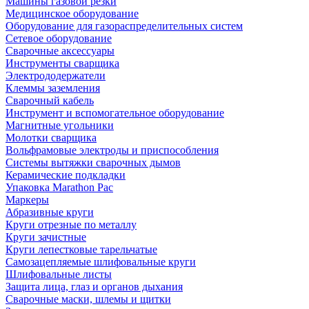
Машины газовой резки
Медицинское оборудование
Оборудование для газораспределительных систем
Сетевое оборудование
Сварочные аксессуары
Инструменты сварщика
Электрододержатели
Клеммы заземления
Сварочный кабель
Инструмент и вспомогательное оборудование
Магнитные угольники
Молотки сварщика
Вольфрамовые электроды и приспособления
Системы вытяжки сварочных дымов
Керамические подкладки
Упаковка Marathon Pac
Маркеры
Абразивные круги
Круги отрезные по металлу
Круги зачистные
Круги лепестковые тарельчатые
Самозацепляемые шлифовальные круги
Шлифовальные листы
Защита лица, глаз и органов дыхания
Сварочные маски, шлемы и щитки