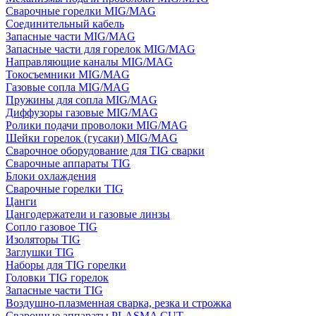
Сварочные горелки MIG/MAG
Соединительный кабель
Запасные части MIG/MAG
Запасные части для горелок MIG/MAG
Направляющие каналы MIG/MAG
Токосъемники MIG/MAG
Газовые сопла MIG/MAG
Пружины для сопла MIG/MAG
Диффузоры газовые MIG/MAG
Ролики подачи проволоки MIG/MAG
Шейки горелок (гусаки) MIG/MAG
Сварочное оборудование для TIG сварки
Сварочные аппараты TIG
Блоки охлаждения
Сварочные горелки TIG
Цанги
Цангодержатели и газовые линзы
Сопло газовое TIG
Изоляторы TIG
Заглушки TIG
Наборы для TIG горелки
Головки TIG горелок
Запасные части TIG
Воздушно-плазменная сварка, резка и строжка
Сварочные аппараты PLASMA CUT