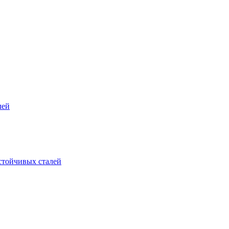
лей
стойчивых сталей