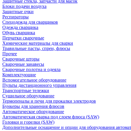
Защитные стекла, запчасти для масок
Блоки подачи воздуха
Защитные очки
Респираторы
Спецодежда для сварщиков
Одежда сварщика
Обувь сварщика
Перчатки сварочные
Химические материалы для сварки
Травильные пасты, спреи, флюсы
Прочее
Сварочные шторы
Сварочные занавесы
Сварочные полотна и одеяла
Комплектующие
Вспомогательное оборудование
Пульты дистанционного управления
Транспортные тележки
Сушильное оборудование
Термопеналы и печи для прокалки электродов
Бункеры для хранения флюсов
Автоматическое оборудование
Автоматическая сварка под слоем флюса (SAW)
Головки и горелки (SAW)
Дополнительные оснащение и опции для оборудования автома