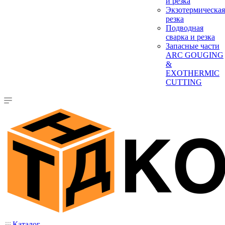
и резка
Экзотермическая
резка
Подводная
сварка и резка
Запасные части
ARC GOUGING
&
EXOTHERMIC
CUTTING
Каталог