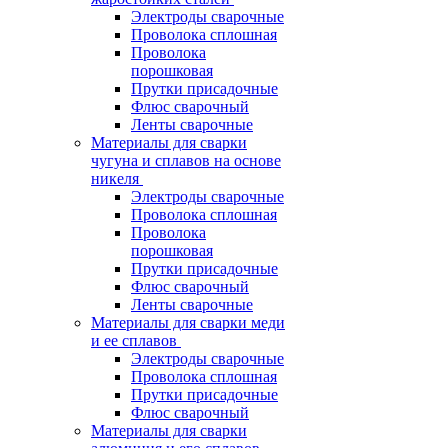
Электроды сварочные
Проволока сплошная
Проволока
порошковая
Прутки присадочные
Флюс сварочный
Ленты сварочные
Материалы для сварки
чугуна и сплавов на основе
никеля
Электроды сварочные
Проволока сплошная
Проволока
порошковая
Прутки присадочные
Флюс сварочный
Ленты сварочные
Материалы для сварки меди
и ее сплавов
Электроды сварочные
Проволока сплошная
Прутки присадочные
Флюс сварочный
Материалы для сварки