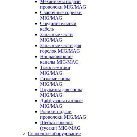
Механизмы подачи
проволоки MIG/MAG
Сварочные горелки
MIG/MAG
Соединительный
кабель
Запасные части
MIG/MAG
Запасные части для
горелок MIG/MAG
Направляющие
каналы MIG/MAG
Токосъемники
MIG/MAG
Газовые сопла
MIG/MAG
Пружины для сопла
MIG/MAG
Диффузоры газовые
MIG/MAG
Ролики подачи
проволоки MIG/MAG
Шейки горелок
(гусаки) MIG/MAG
Сварочное оборудование