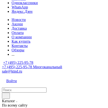
Одноклассники
WhatsApp
Яндекс.Дзен
Новости
Акции
Доставка
Оплата
О компании
Как купить
Контакты
Обзоры
...
+7 (495) 225-95-78
+7 (495) 225-95-78
Многоканальный
sale@ktnd.ru
Войти
Каталог
По всему сайту