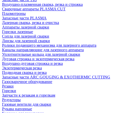
Воздушно-плазменная сварка, резка и строжка
Сварочные аппараты PLASMA CUT
Плазмотроны
Запасные части PLASMA
Лазерная сварка, резка и очистка
Аппараты лазерной сварки
Горелки лазерные
Сопла для лазерной сварки
Линзы для лазерной сварки
Ролики подающего механизма для лазерного аппарата
Каналы направляющие для лазерного аппарата
Уплотнительные кольца для лазерной сварки
Дуговая строжка и экзотермическая резка
Воздушно-дуговая строжка и резка
Экзотермическая резка
Подводная сварка и резка
Запасные части ARC GOUGING & EXOTHERMIC CUTTING
Газосварочное оборудование
Резаки
Горелки
Запчасти к резакам и горелкам
Редукторы
Газовые вентили для сварки
Рукава напорные