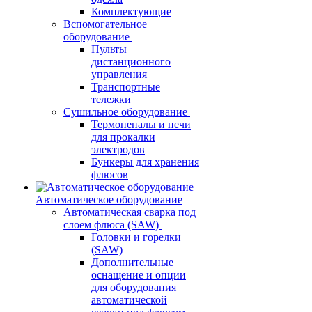
Комплектующие
Вспомогательное
оборудование
Пульты
дистанционного
управления
Транспортные
тележки
Сушильное оборудование
Термопеналы и печи
для прокалки
электродов
Бункеры для хранения
флюсов
Автоматическое оборудование
Автоматическая сварка под
слоем флюса (SAW)
Головки и горелки
(SAW)
Дополнительные
оснащение и опции
для оборудования
автоматической