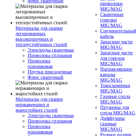
Флюс сварочный
проволоки
MIG/MAG
Сварочные
горелки
MIG/MAG
Материалы для сварки
Соединительны
легированных
кабель
высокопрочных и
Запасные части
теплоустойчивых сталей
MIG/MAG
Электроды сварочные
Запасные части
Проволока сплошная
для горелок
Проволока
MIG/MAG
порошковая
Направляющие
Прутки присадочные
каналы
Флюс сварочный
MIG/MAG
Токосъемники
MIG/MAG
Газовые сопла
Материалы для сварки
MIG/MAG
нержавеющих и
Пружины для
жаростойких сталей
сопла MIG/MAG
Электроды сварочные
Диффузоры
Проволока сплошная
газовые
Проволока
MIG/MAG
порошковая
Ролики подачи