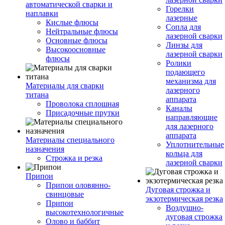
автоматической сварки и
Горелки
наплавки
лазерные
Кислые флюсы
Сопла для
Нейтральные флюсы
лазерной сварки
Основные флюсы
Линзы для
Высокоосновные
лазерной сварки
флюсы
Ролики
подающего
механизма для
Материалы для сварки
лазерного
титана
аппарата
Проволока сплошная
Каналы
Присадочные прутки
направляющие
для лазерного
аппарата
Материалы специального
Уплотнительные
назначения
кольца для
Строжка и резка
лазерной сварки
Припои
Припои оловянно-
Дуговая строжка и
свинцовые
экзотермическая резка
Припои
Воздушно-
высокотехнологичные
дуговая строжка
Олово и баббит