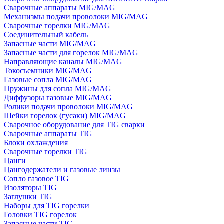
Сварочные аппараты MIG/MAG
Механизмы подачи проволоки MIG/MAG
Сварочные горелки MIG/MAG
Соединительный кабель
Запасные части MIG/MAG
Запасные части для горелок MIG/MAG
Направляющие каналы MIG/MAG
Токосъемники MIG/MAG
Газовые сопла MIG/MAG
Пружины для сопла MIG/MAG
Диффузоры газовые MIG/MAG
Ролики подачи проволоки MIG/MAG
Шейки горелок (гусаки) MIG/MAG
Сварочное оборудование для TIG сварки
Сварочные аппараты TIG
Блоки охлаждения
Сварочные горелки TIG
Цанги
Цангодержатели и газовые линзы
Сопло газовое TIG
Изоляторы TIG
Заглушки TIG
Наборы для TIG горелки
Головки TIG горелок
Запасные части TIG