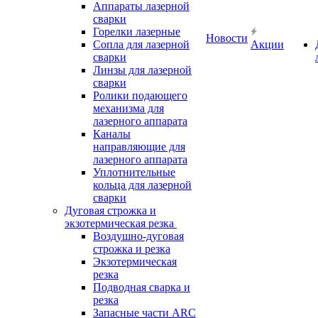
Аппараты лазерной
сварки
Горелки лазерные
Новости
Сопла для лазерной
Акции
сварки
Линзы для лазерной
сварки
Ролики подающего
механизма для
лазерного аппарата
Каналы
направляющие для
лазерного аппарата
Уплотнительные
кольца для лазерной
сварки
Дуговая строжка и
экзотермическая резка
Воздушно-дуговая
строжка и резка
Экзотермическая
резка
Подводная сварка и
резка
Запасные части ARC