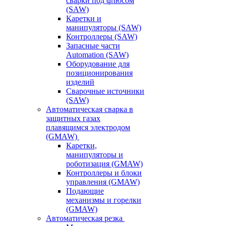
сварки под флюсом
(SAW)
Каретки и
манипуляторы (SAW)
Контроллеры (SAW)
Запасные части
Automation (SAW)
Оборудование для
позиционирования
изделий
Сварочные источники
(SAW)
Автоматическая сварка в
защитных газах
плавящимся электродом
(GMAW)
Каретки,
манипуляторы и
роботизация (GMAW)
Контроллеры и блоки
управления (GMAW)
Подающие
механизмы и горелки
(GMAW)
Автоматическая резка