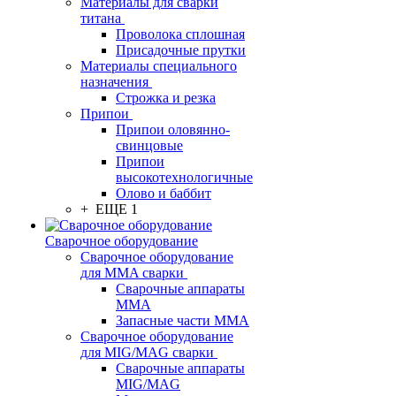
Материалы для сварки
титана
Проволока сплошная
Присадочные прутки
Материалы специального
назначения
Строжка и резка
Припои
Припои оловянно-
свинцовые
Припои
высокотехнологичные
Олово и баббит
+ ЕЩЕ 1
Сварочное оборудование
Сварочное оборудование
для MMA сварки
Сварочные аппараты
MMA
Запасные части MMA
Сварочное оборудование
для MIG/MAG сварки
Сварочные аппараты
MIG/MAG