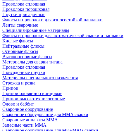
Проволока сплошная
Проволока порошковая
Прутки присадочные
Флюсы и проволоки для износостойкой наплавки
Ленты сварочные
Специализированные материалы
Флюсы и проволоки для автоматической сварки и наплавки
Кислые флюсы
Нейтральные флюсы
Основные флюсы
Высокоосновные флюсы
Материалы для сварки титана
Проволока сплошная
Присадочные прутки
Материалы специального назначения
Строжка и резка
Припои
Припои оловянно-свинцовые
Припои высокотехнологичные
Олово и баббит
Сварочное оборудование
Сварочное оборудование для MMA сварки
Сварочные аппараты MMA
Запасные части MMA
Сварочное оборудование для MIG/MAG сварки