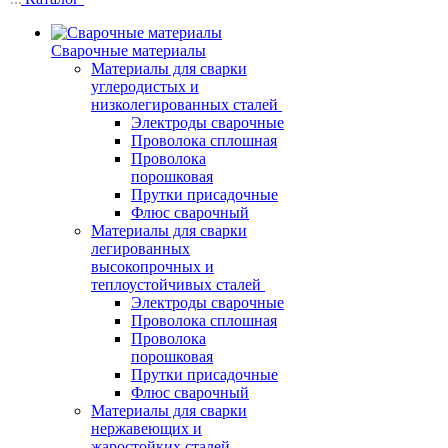
Сварочные материалы
Материалы для сварки
углеродистых и
низколегированных сталей
Электроды сварочные
Проволока сплошная
Проволока
порошковая
Прутки присадочные
Флюс сварочный
Материалы для сварки
легированных
высокопрочных и
теплоустойчивых сталей
Электроды сварочные
Проволока сплошная
Проволока
порошковая
Прутки присадочные
Флюс сварочный
Материалы для сварки
нержавеющих и
жаростойких сталей