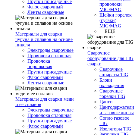
Прутки присадочные
проволоки
Флюс сварочный
MIG/MAG
Ленты сварочные
Шейки горелок
(гусаки)
MIG/MAG
+ ЕЩЕ
Материалы для сварки
чугуна и сплавов на основе
никеля
Электроды сварочные
Сварочное
Проволока сплошная
оборудование для TIG
Проволока
сварки
порошковая
Сварочные
Прутки присадочные
аппараты TIG
Флюс сварочный
Блоки
Ленты сварочные
охлаждения
Сварочные
горелки TIG
Материалы для сварки меди
Цанги
и ее сплавов
Цангодержатели
Электроды сварочные
и газовые линзы
Проволока сплошная
Сопло газовое
Прутки присадочные
TIG
Флюс сварочный
Изоляторы TIG
Заглушки TIG