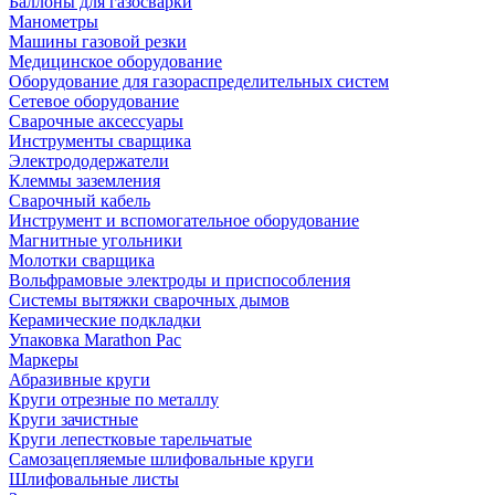
Баллоны для газосварки
Манометры
Машины газовой резки
Медицинское оборудование
Оборудование для газораспределительных систем
Сетевое оборудование
Сварочные аксессуары
Инструменты сварщика
Электрододержатели
Клеммы заземления
Сварочный кабель
Инструмент и вспомогательное оборудование
Магнитные угольники
Молотки сварщика
Вольфрамовые электроды и приспособления
Системы вытяжки сварочных дымов
Керамические подкладки
Упаковка Marathon Pac
Маркеры
Абразивные круги
Круги отрезные по металлу
Круги зачистные
Круги лепестковые тарельчатые
Самозацепляемые шлифовальные круги
Шлифовальные листы