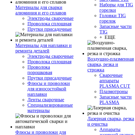
Наборы для TIG
Материалы для сварки
горелки
алюминия и его сплавов
Головки TIG
Электроды сварочные
горелок
Проволока сплошная
Запасные части
Прутки присадочные
TIG
+ ЕЩЕ
Материалы для наплавки и
ремонта деталей
Электроды сварочные
Воздушно-плазменная
Проволока сплошная
сварка, резка и
Проволока
строжка
порошковая
Сварочные
Прутки присадочные
аппараты
Флюсы и проволоки
PLASMA CUT
для износостойкой
Плазмотроны
наплавки
Запасные части
Ленты сварочные
PLASMA
Специализированные
материалы
Лазерная сварка, резка
и очистка
Аппараты
Флюсы и проволоки для
лазерной сварки