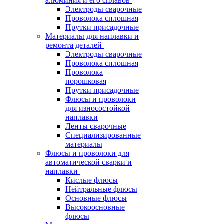
алюминия и его сплавов
Электроды сварочные
Проволока сплошная
Прутки присадочные
Материалы для наплавки и
ремонта деталей
Электроды сварочные
Проволока сплошная
Проволока
порошковая
Прутки присадочные
Флюсы и проволоки
для износостойкой
наплавки
Ленты сварочные
Специализированные
материалы
Флюсы и проволоки для
автоматической сварки и
наплавки
Кислые флюсы
Нейтральные флюсы
Основные флюсы
Высокоосновные
флюсы