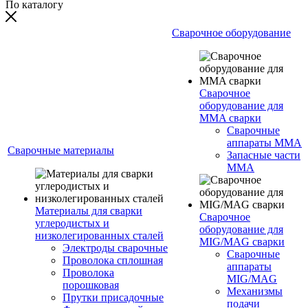
По каталогу
Сварочное оборудование
Сварочное
оборудование для
MMA сварки
Сварочные
аппараты MMA
Сварочные материалы
Запасные части
MMA
Материалы для сварки
Сварочное
углеродистых и
оборудование для
низколегированных сталей
MIG/MAG сварки
Электроды сварочные
Сварочные
Проволока сплошная
аппараты
Проволока
MIG/MAG
порошковая
Механизмы
Прутки присадочные
подачи