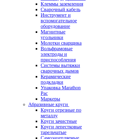
Клеммы заземления
Сварочный кабель
Инструмент и
вспомогательное
оборудование
Магнитные
угольники
Молотки сварщика
Вольфрамовые
электроды и
приспособления
Системы вытяжки
сварочных дымов
Керамические
подкладки
Упаковка Marathon
Pac
Маркеры
Абразивные круги
Круги отрезные по
металлу
Круги зачистные
Круги лепестковые
тарельчатые
Самозацепляемые