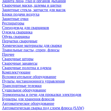
Защита лица, глаз и органов дыхания
Сварочные маски, шлемы и щитки
Защитные стекла, запчасти для масок
Блоки подачи воздуха
Защитные очки
Респираторы
Спецодежда для сварщиков
Одежда сварщика
Обувь сварщика
Перчатки сварочные
Химические материалы для сварки
Травильные пасты, спреи, флюсы
Прочее
Сварочные шторы
Сварочные занавесы
Сварочные полотна и одеяла
Комплектующие
Вспомогательное оборудование
Пульты дистанционного управления
Транспортные тележки
Сушильное оборудование
Термопеналы и печи для прокалки электродов
Бункеры для хранения флюсов
Автоматическое оборудование
Автоматическая сварка под слоем флюса (SAW)