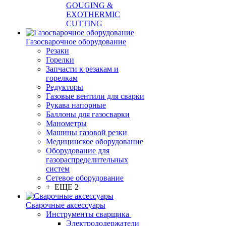
GOUGING &
EXOTHERMIC
CUTTING
Газосварочное оборудование
Резаки
Горелки
Запчасти к резакам и
горелкам
Редукторы
Газовые вентили для сварки
Рукава напорные
Баллоны для газосварки
Манометры
Машины газовой резки
Медицинское оборудование
Оборудование для
газораспределительных
систем
Сетевое оборудование
+ ЕЩЕ 2
Сварочные аксессуары
Инструменты сварщика
Электрододержатели