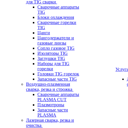
для TIG сварки
Сварочные аппараты
TIG
Блоки охлаждения
Сварочные горелки
TIG
Цанги
Цангодержатели и
газовые линзы
Сопло газовое TIG
Изоляторы TIG
Заглушки TIG
Наборы для TIG
горелки
Услуг
Головки TIG горелок
Запасные части TIG
Воздушно-плазменная
сварка, резка и строжка
Сварочные аппараты
PLASMA CUT
Плазмотроны
Запасные части
PLASMA
Лазерная сварка, резка и
очистка