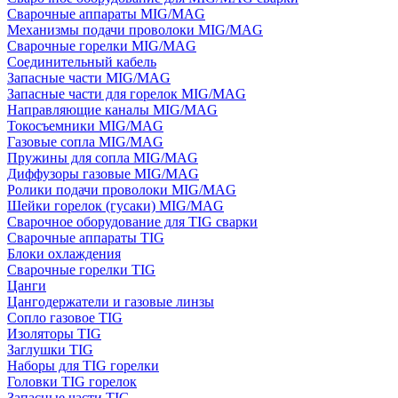
Сварочные аппараты MIG/MAG
Механизмы подачи проволоки MIG/MAG
Сварочные горелки MIG/MAG
Соединительный кабель
Запасные части MIG/MAG
Запасные части для горелок MIG/MAG
Направляющие каналы MIG/MAG
Токосъемники MIG/MAG
Газовые сопла MIG/MAG
Пружины для сопла MIG/MAG
Диффузоры газовые MIG/MAG
Ролики подачи проволоки MIG/MAG
Шейки горелок (гусаки) MIG/MAG
Сварочное оборудование для TIG сварки
Сварочные аппараты TIG
Блоки охлаждения
Сварочные горелки TIG
Цанги
Цангодержатели и газовые линзы
Сопло газовое TIG
Изоляторы TIG
Заглушки TIG
Наборы для TIG горелки
Головки TIG горелок
Запасные части TIG