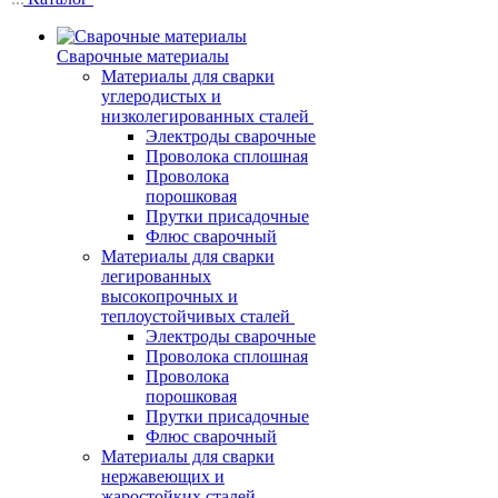
Сварочные материалы
Материалы для сварки
углеродистых и
низколегированных сталей
Электроды сварочные
Проволока сплошная
Проволока
порошковая
Прутки присадочные
Флюс сварочный
Материалы для сварки
легированных
высокопрочных и
теплоустойчивых сталей
Электроды сварочные
Проволока сплошная
Проволока
порошковая
Прутки присадочные
Флюс сварочный
Материалы для сварки
нержавеющих и
жаростойких сталей