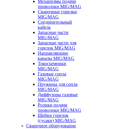
Механизмы подачи
проволоки MIG/MAG
Сварочные горелки
MIG/MAG
Соединительный
кабель
Запасные части
MIG/MAG
Запасные части для
горелок MIG/MAG
Направляющие
каналы MIG/MAG
Токосъемники
MIG/MAG
Газовые сопла
MIG/MAG
Пружины для сопла
MIG/MAG
Диффузоры газовые
MIG/MAG
Ролики подачи
проволоки MIG/MAG
Шейки горелок
(гусаки) MIG/MAG
Сварочное оборудование