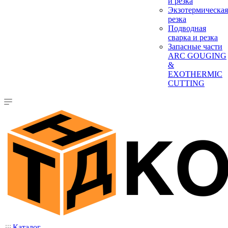
и резка
Экзотермическая
резка
Подводная
сварка и резка
Запасные части
ARC GOUGING
&
EXOTHERMIC
CUTTING
Каталог