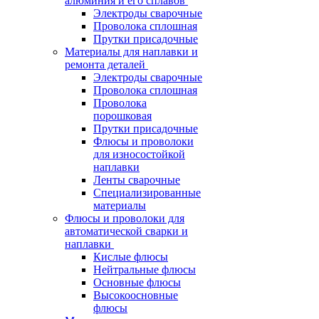
алюминия и его сплавов
Электроды сварочные
Проволока сплошная
Прутки присадочные
Материалы для наплавки и
ремонта деталей
Электроды сварочные
Проволока сплошная
Проволока
порошковая
Прутки присадочные
Флюсы и проволоки
для износостойкой
наплавки
Ленты сварочные
Специализированные
материалы
Флюсы и проволоки для
автоматической сварки и
наплавки
Кислые флюсы
Нейтральные флюсы
Основные флюсы
Высокоосновные
флюсы