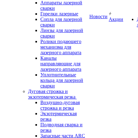
Аппараты лазерной
сварки
Горелки лазерные
Новости
Сопла для лазерной
Акции
сварки
Линзы для лазерной
сварки
Ролики подающего
механизма для
лазерного аппарата
Каналы
направляющие для
лазерного аппарата
Уплотнительные
кольца для лазерной
сварки
Дуговая строжка и
экзотермическая резка
Воздушно-дуговая
строжка и резка
Экзотермическая
резка
Подводная сварка и
резка
Запасные части ARC