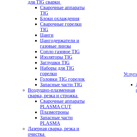
для TIG сварки
Сварочные аппараты
TIG
Блоки охлаждения
Сварочные горелки
TIG
Цанги
Цангодержатели и
газовые линзы
Сопло газовое TIG
Изоляторы TIG
Заглушки TIG
Наборы для TIG
горелки
Услуг
Головки TIG горелок
Запасные части TIG
Воздушно-плазменная
сварка, резка и строжка
Сварочные аппараты
PLASMA CUT
Плазмотроны
Запасные части
PLASMA
Лазерная сварка, резка и
очистка