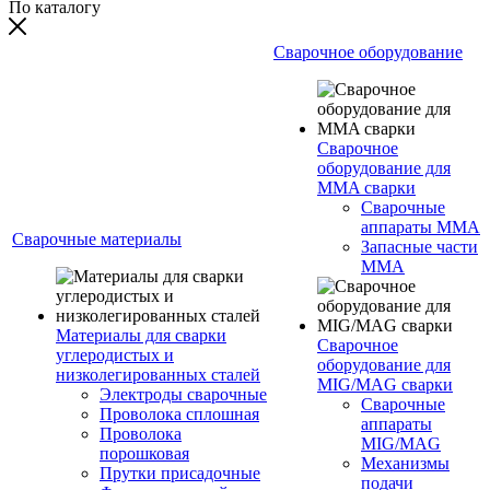
По каталогу
Сварочное оборудование
Сварочное
оборудование для
MMA сварки
Сварочные
аппараты MMA
Сварочные материалы
Запасные части
MMA
Материалы для сварки
Сварочное
углеродистых и
оборудование для
низколегированных сталей
MIG/MAG сварки
Электроды сварочные
Сварочные
Проволока сплошная
аппараты
Проволока
MIG/MAG
порошковая
Механизмы
Прутки присадочные
подачи