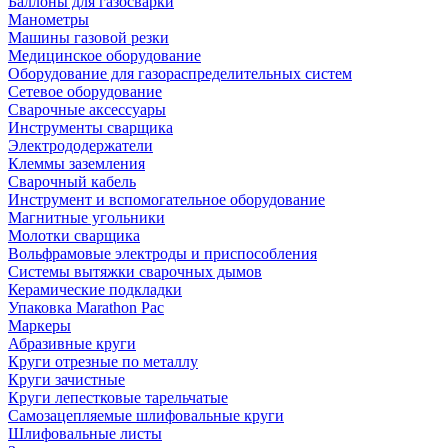
Баллоны для газосварки
Манометры
Машины газовой резки
Медицинское оборудование
Оборудование для газораспределительных систем
Сетевое оборудование
Сварочные аксессуары
Инструменты сварщика
Электрододержатели
Клеммы заземления
Сварочный кабель
Инструмент и вспомогательное оборудование
Магнитные угольники
Молотки сварщика
Вольфрамовые электроды и приспособления
Системы вытяжки сварочных дымов
Керамические подкладки
Упаковка Marathon Pac
Маркеры
Абразивные круги
Круги отрезные по металлу
Круги зачистные
Круги лепестковые тарельчатые
Самозацепляемые шлифовальные круги
Шлифовальные листы