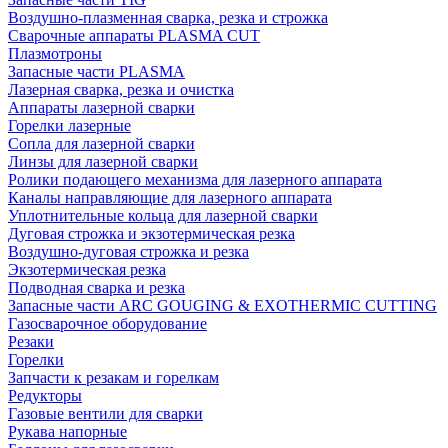
Воздушно-плазменная сварка, резка и строжка
Сварочные аппараты PLASMA CUT
Плазмотроны
Запасные части PLASMA
Лазерная сварка, резка и очистка
Аппараты лазерной сварки
Горелки лазерные
Сопла для лазерной сварки
Линзы для лазерной сварки
Ролики подающего механизма для лазерного аппарата
Каналы направляющие для лазерного аппарата
Уплотнительные кольца для лазерной сварки
Дуговая строжка и экзотермическая резка
Воздушно-дуговая строжка и резка
Экзотермическая резка
Подводная сварка и резка
Запасные части ARC GOUGING & EXOTHERMIC CUTTING
Газосварочное оборудование
Резаки
Горелки
Запчасти к резакам и горелкам
Редукторы
Газовые вентили для сварки
Рукава напорные