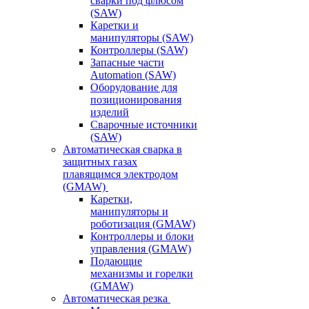
сварки под флюсом
(SAW)
Каретки и
манипуляторы (SAW)
Контроллеры (SAW)
Запасные части
Automation (SAW)
Оборудование для
позиционирования
изделий
Сварочные источники
(SAW)
Автоматическая сварка в
защитных газах
плавящимся электродом
(GMAW)
Каретки,
манипуляторы и
роботизация (GMAW)
Контроллеры и блоки
управления (GMAW)
Подающие
механизмы и горелки
(GMAW)
Автоматическая резка