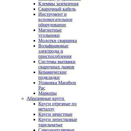
Клеммы заземления
Сварочный кабель
Инструмент и
вспомогательное
оборудование
Магнитные
угольники
Молотки сварщика
Вольфрамовые
электроды и
приспособления
Системы вытяжки
сварочных дымов
Керамические
подкладки
Упаковка Marathon
Pac
Маркеры
Абразивные круги
Круги отрезные по
металлу
Круги зачистные
Круги лепестковые
тарельчатые
Самозацепляемые