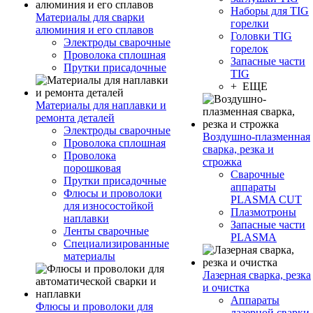
Наборы для TIG
Материалы для сварки
горелки
алюминия и его сплавов
Головки TIG
Электроды сварочные
горелок
Проволока сплошная
Запасные части
Прутки присадочные
TIG
+ ЕЩЕ
Материалы для наплавки и
ремонта деталей
Электроды сварочные
Воздушно-плазменная
Проволока сплошная
сварка, резка и
Проволока
строжка
порошковая
Сварочные
Прутки присадочные
аппараты
Флюсы и проволоки
PLASMA CUT
для износостойкой
Плазмотроны
наплавки
Запасные части
Ленты сварочные
PLASMA
Специализированные
материалы
Лазерная сварка, резка
и очистка
Аппараты
Флюсы и проволоки для
лазерной сварки