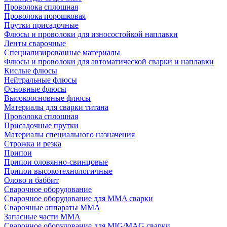
Проволока сплошная
Проволока порошковая
Прутки присадочные
Флюсы и проволоки для износостойкой наплавки
Ленты сварочные
Специализированные материалы
Флюсы и проволоки для автоматической сварки и наплавки
Кислые флюсы
Нейтральные флюсы
Основные флюсы
Высокоосновные флюсы
Материалы для сварки титана
Проволока сплошная
Присадочные прутки
Материалы специального назначения
Строжка и резка
Припои
Припои оловянно-свинцовые
Припои высокотехнологичные
Олово и баббит
Сварочное оборудование
Сварочное оборудование для MMA сварки
Сварочные аппараты MMA
Запасные части MMA
Сварочное оборудование для MIG/MAG сварки