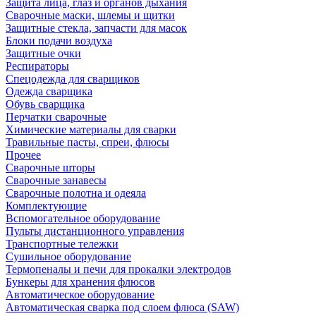
Защита лица, глаз и органов дыхания
Сварочные маски, шлемы и щитки
Защитные стекла, запчасти для масок
Блоки подачи воздуха
Защитные очки
Респираторы
Спецодежда для сварщиков
Одежда сварщика
Обувь сварщика
Перчатки сварочные
Химические материалы для сварки
Травильные пасты, спреи, флюсы
Прочее
Сварочные шторы
Сварочные занавесы
Сварочные полотна и одеяла
Комплектующие
Вспомогательное оборудование
Пульты дистанционного управления
Транспортные тележки
Сушильное оборудование
Термопеналы и печи для прокалки электродов
Бункеры для хранения флюсов
Автоматическое оборудование
Автоматическая сварка под слоем флюса (SAW)