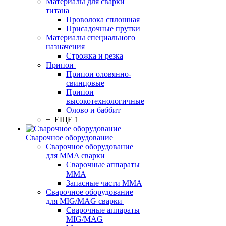
Материалы для сварки
титана
Проволока сплошная
Присадочные прутки
Материалы специального
назначения
Строжка и резка
Припои
Припои оловянно-
свинцовые
Припои
высокотехнологичные
Олово и баббит
+ ЕЩЕ 1
Сварочное оборудование
Сварочное оборудование
для MMA сварки
Сварочные аппараты
MMA
Запасные части MMA
Сварочное оборудование
для MIG/MAG сварки
Сварочные аппараты
MIG/MAG