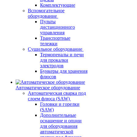
Комплектующие
Вспомогательное
оборудование
Пульты
дистанционного
управления
Транспортные
тележки
Сушильное оборудование
Термопеналы и печи
для прокалки
электродов
Бункеры для хранения
флюсов
Автоматическое оборудование
Автоматическая сварка под
слоем флюса (SAW)
Головки и горелки
(SAW)
Дополнительные
оснащение и опции
для оборудования
автоматической