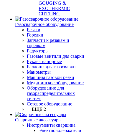
GOUGING &
EXOTHERMIC
CUTTING
Газосварочное оборудование
Резаки
Горелки
Запчасти к резакам и
горелкам
Редукторы
Газовые вентили для сварки
Рукава напорные
Баллоны для газосварки
Манометры
Машины газовой резки
Медицинское оборудование
Оборудование для
газораспределительных
систем
Сетевое оборудование
+ ЕЩЕ 2
Сварочные аксессуары
Инструменты сварщика
Электрододержатели