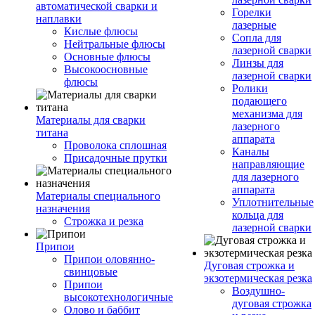
автоматической сварки и
Горелки
наплавки
лазерные
Кислые флюсы
Сопла для
Нейтральные флюсы
лазерной сварки
Основные флюсы
Линзы для
Высокоосновные
лазерной сварки
флюсы
Ролики
подающего
механизма для
Материалы для сварки
лазерного
титана
аппарата
Проволока сплошная
Каналы
Присадочные прутки
направляющие
для лазерного
аппарата
Материалы специального
Уплотнительные
назначения
кольца для
Строжка и резка
лазерной сварки
Припои
Припои оловянно-
Дуговая строжка и
свинцовые
экзотермическая резка
Припои
Воздушно-
высокотехнологичные
дуговая строжка
Олово и баббит