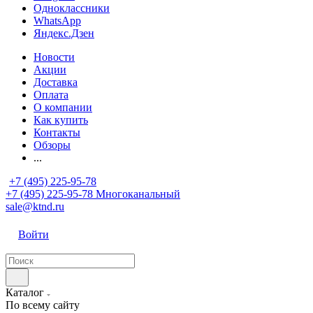
Одноклассники
WhatsApp
Яндекс.Дзен
Новости
Акции
Доставка
Оплата
О компании
Как купить
Контакты
Обзоры
...
+7 (495) 225-95-78
+7 (495) 225-95-78
Многоканальный
sale@ktnd.ru
Войти
Каталог
По всему сайту