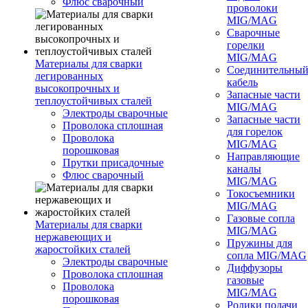
Флюс сварочный
проволоки
MIG/MAG
Сварочные
горелки
MIG/MAG
Материалы для сварки
Соединительны
легированных
кабель
высокопрочных и
Запасные части
теплоустойчивых сталей
MIG/MAG
Электроды сварочные
Запасные части
Проволока сплошная
для горелок
Проволока
MIG/MAG
порошковая
Направляющие
Прутки присадочные
каналы
Флюс сварочный
MIG/MAG
Токосъемники
MIG/MAG
Газовые сопла
Материалы для сварки
MIG/MAG
нержавеющих и
Пружины для
жаростойких сталей
сопла MIG/MAG
Электроды сварочные
Диффузоры
Проволока сплошная
газовые
Проволока
MIG/MAG
порошковая
Ролики подачи