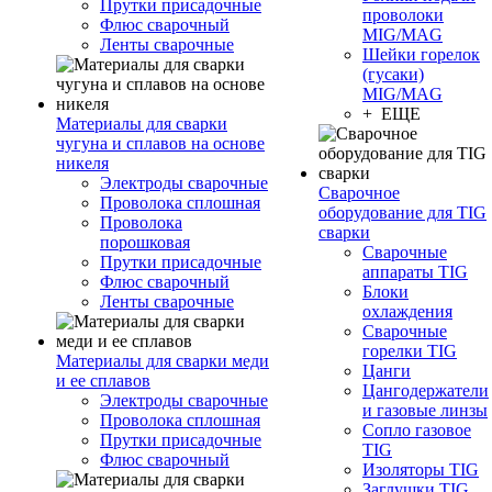
Прутки присадочные
проволоки
Флюс сварочный
MIG/MAG
Ленты сварочные
Шейки горелок
(гусаки)
MIG/MAG
+ ЕЩЕ
Материалы для сварки
чугуна и сплавов на основе
никеля
Электроды сварочные
Сварочное
Проволока сплошная
оборудование для TIG
Проволока
сварки
порошковая
Сварочные
Прутки присадочные
аппараты TIG
Флюс сварочный
Блоки
Ленты сварочные
охлаждения
Сварочные
горелки TIG
Материалы для сварки меди
Цанги
и ее сплавов
Цангодержатели
Электроды сварочные
и газовые линзы
Проволока сплошная
Сопло газовое
Прутки присадочные
TIG
Флюс сварочный
Изоляторы TIG
Заглушки TIG