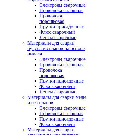
Электроды сварочные
Проволока сплошная
Проволока
порошковая
Прутки присадочные
Флюс сварочный
Ленты сварочные
Материалы для сварки
чугуна и сплавов на основе
никеля
Электроды сварочные
Проволока сплошная
Проволока
порошковая
Прутки присадочные
Флюс сварочный
Ленты сварочные
Материалы для сварки меди
и ее сплавов
Электроды сварочные
Проволока сплошная
Прутки присадочные
Флюс сварочный
Материалы для сварки