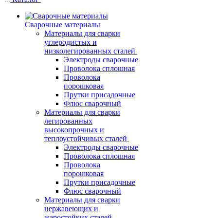
Сварочные материалы
Материалы для сварки
углеродистых и
низколегированных сталей
Электроды сварочные
Проволока сплошная
Проволока
порошковая
Прутки присадочные
Флюс сварочный
Материалы для сварки
легированных
высокопрочных и
теплоустойчивых сталей
Электроды сварочные
Проволока сплошная
Проволока
порошковая
Прутки присадочные
Флюс сварочный
Материалы для сварки
нержавеющих и
жаростойких сталей