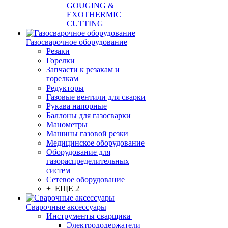
GOUGING &
EXOTHERMIC
CUTTING
Газосварочное оборудование
Резаки
Горелки
Запчасти к резакам и
горелкам
Редукторы
Газовые вентили для сварки
Рукава напорные
Баллоны для газосварки
Манометры
Машины газовой резки
Медицинское оборудование
Оборудование для
газораспределительных
систем
Сетевое оборудование
+ ЕЩЕ 2
Сварочные аксессуары
Инструменты сварщика
Электрододержатели