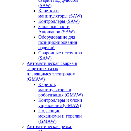
сварки под флюсом
(SAW)
Каретки и
манипуляторы (SAW)
Контроллеры (SAW)
Запасные части
Automation (SAW)
Оборудование для
позиционирования
изделий
Сварочные источники
(SAW)
Автоматическая сварка в
защитных газах
плавящимся электродом
(GMAW)
Каретки,
манипуляторы и
роботизация (GMAW)
Контроллеры и блоки
управления (GMAW)
Подающие
механизмы и горелки
(GMAW)
Автоматическая резка