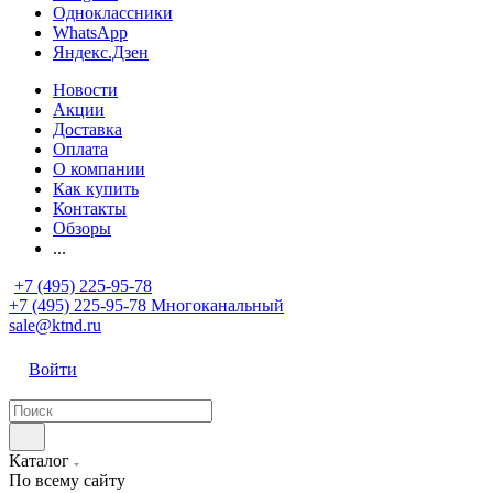
Одноклассники
WhatsApp
Яндекс.Дзен
Новости
Акции
Доставка
Оплата
О компании
Как купить
Контакты
Обзоры
...
+7 (495) 225-95-78
+7 (495) 225-95-78
Многоканальный
sale@ktnd.ru
Войти
Каталог
По всему сайту