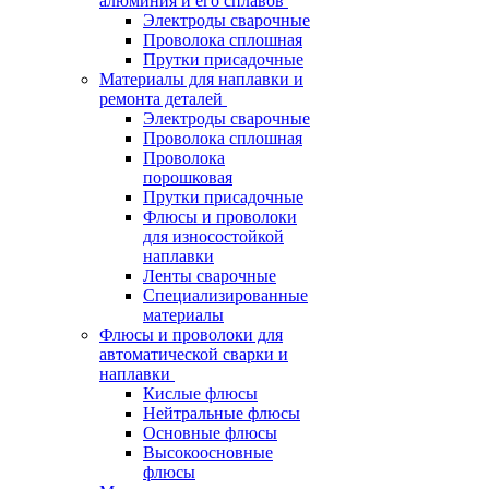
алюминия и его сплавов
Электроды сварочные
Проволока сплошная
Прутки присадочные
Материалы для наплавки и
ремонта деталей
Электроды сварочные
Проволока сплошная
Проволока
порошковая
Прутки присадочные
Флюсы и проволоки
для износостойкой
наплавки
Ленты сварочные
Специализированные
материалы
Флюсы и проволоки для
автоматической сварки и
наплавки
Кислые флюсы
Нейтральные флюсы
Основные флюсы
Высокоосновные
флюсы