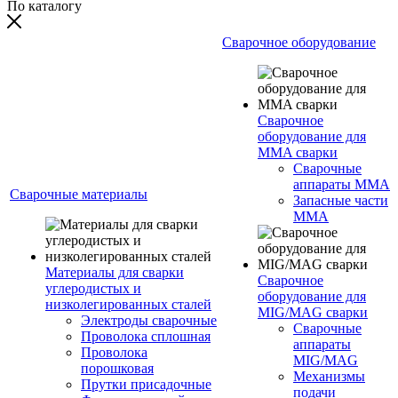
По каталогу
Сварочное оборудование
Сварочное
оборудование для
MMA сварки
Сварочные
аппараты MMA
Сварочные материалы
Запасные части
MMA
Материалы для сварки
Сварочное
углеродистых и
оборудование для
низколегированных сталей
MIG/MAG сварки
Электроды сварочные
Сварочные
Проволока сплошная
аппараты
Проволока
MIG/MAG
порошковая
Механизмы
Прутки присадочные
подачи