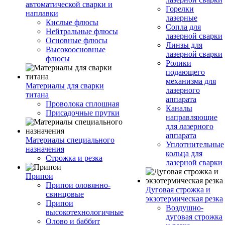
автоматической сварки и
Горелки
наплавки
лазерные
Кислые флюсы
Сопла для
Нейтральные флюсы
лазерной сварки
Основные флюсы
Линзы для
Высокоосновные
лазерной сварки
флюсы
Ролики
подающего
механизма для
Материалы для сварки
лазерного
титана
аппарата
Проволока сплошная
Каналы
Присадочные прутки
направляющие
для лазерного
аппарата
Материалы специального
Уплотнительные
назначения
кольца для
Строжка и резка
лазерной сварки
Припои
Припои оловянно-
Дуговая строжка и
свинцовые
экзотермическая резка
Припои
Воздушно-
высокотехнологичные
дуговая строжка
Олово и баббит