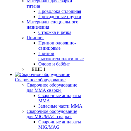
Материалы для сварки
титана
Проволока сплошная
Присадочные прутки
Материалы специального
назначения
Строжка и резка
Припои
Припои оловянно-
свинцовые
Припои
высокотехнологичные
Олово и баббит
+ ЕЩЕ 1
Сварочное оборудование
Сварочное оборудование
для MMA сварки
Сварочные аппараты
MMA
Запасные части MMA
Сварочное оборудование
для MIG/MAG сварки
Сварочные аппараты
MIG/MAG