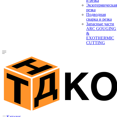
и резка
Экзотермическая
резка
Подводная
сварка и резка
Запасные части
ARC GOUGING
&
EXOTHERMIC
CUTTING
Каталог