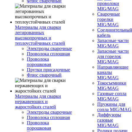
Флюс сварочный
проволоки
MIG/MAG
Сварочные
горелки
MIG/MAG
Материалы для сварки
Соединительны
легированных
кабель
высокопрочных и
Запасные части
теплоустойчивых сталей
MIG/MAG
Электроды сварочные
Запасные части
Проволока сплошная
для горелок
Проволока
MIG/MAG
порошковая
Направляющие
Прутки присадочные
каналы
Флюс сварочный
MIG/MAG
Токосъемники
MIG/MAG
Газовые сопла
Материалы для сварки
MIG/MAG
нержавеющих и
Пружины для
жаростойких сталей
сопла MIG/MAG
Электроды сварочные
Диффузоры
Проволока сплошная
газовые
Проволока
MIG/MAG
порошковая
Ролики подачи