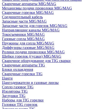
Сварочные аппараты MIG/MAG
Механизмы подачи проволоки MIG/MAG
Сварочные горелки MIG/MAG
Соединительный кабель
Запасные части MIG/MAG
Запасные части для горелок MIG/MAG
Направляющие каналы MIG/MAG
Токосъемники MIG/MAG
Газовые сопла MIG/MAG
Пружины для сопла MIG/MAG
Диффузоры газовые MIG/MAG
Ролики подачи проволоки MIG/MAG
Шейки горелок (гусаки) MIG/MAG
Сварочное оборудование для TIG сварки
Сварочные аппараты TIG
Блоки охлаждения
Сварочные горелки TIG
Цанги
Цангодержатели и газовые линзы
Сопло газовое TIG
Изоляторы TIG
Заглушки TIG
Наборы для TIG горелки
Головки TIG горелок
Запасные части TIG