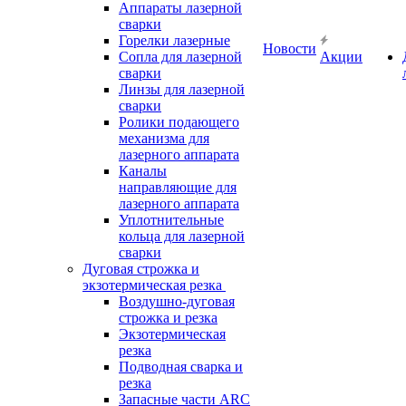
Аппараты лазерной
сварки
Горелки лазерные
Новости
Сопла для лазерной
Акции
сварки
Линзы для лазерной
сварки
Ролики подающего
механизма для
лазерного аппарата
Каналы
направляющие для
лазерного аппарата
Уплотнительные
кольца для лазерной
сварки
Дуговая строжка и
экзотермическая резка
Воздушно-дуговая
строжка и резка
Экзотермическая
резка
Подводная сварка и
резка
Запасные части ARC