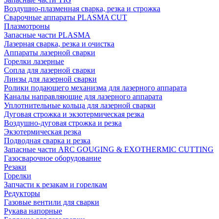
Воздушно-плазменная сварка, резка и строжка
Сварочные аппараты PLASMA CUT
Плазмотроны
Запасные части PLASMA
Лазерная сварка, резка и очистка
Аппараты лазерной сварки
Горелки лазерные
Сопла для лазерной сварки
Линзы для лазерной сварки
Ролики подающего механизма для лазерного аппарата
Каналы направляющие для лазерного аппарата
Уплотнительные кольца для лазерной сварки
Дуговая строжка и экзотермическая резка
Воздушно-дуговая строжка и резка
Экзотермическая резка
Подводная сварка и резка
Запасные части ARC GOUGING & EXOTHERMIC CUTTING
Газосварочное оборудование
Резаки
Горелки
Запчасти к резакам и горелкам
Редукторы
Газовые вентили для сварки
Рукава напорные