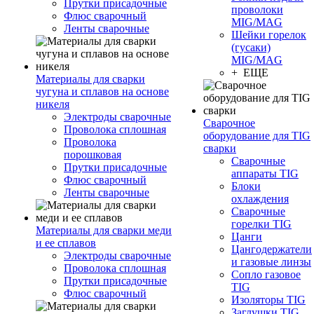
Прутки присадочные
проволоки
Флюс сварочный
MIG/MAG
Ленты сварочные
Шейки горелок
(гусаки)
MIG/MAG
+ ЕЩЕ
Материалы для сварки
чугуна и сплавов на основе
никеля
Электроды сварочные
Сварочное
Проволока сплошная
оборудование для TIG
Проволока
сварки
порошковая
Сварочные
Прутки присадочные
аппараты TIG
Флюс сварочный
Блоки
Ленты сварочные
охлаждения
Сварочные
горелки TIG
Материалы для сварки меди
Цанги
и ее сплавов
Цангодержатели
Электроды сварочные
и газовые линзы
Проволока сплошная
Сопло газовое
Прутки присадочные
TIG
Флюс сварочный
Изоляторы TIG
Заглушки TIG