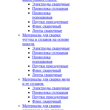
Электроды сварочные
Проволока сплошная
Проволока
порошковая
Прутки присадочные
Флюс сварочный
Ленты сварочные
Материалы для сварки
чугуна и сплавов на основе
никеля
Электроды сварочные
Проволока сплошная
Проволока
порошковая
Прутки присадочные
Флюс сварочный
Ленты сварочные
Материалы для сварки меди
и ее сплавов
Электроды сварочные
Проволока сплошная
Прутки присадочные
Флюс сварочный
Материалы для сварки