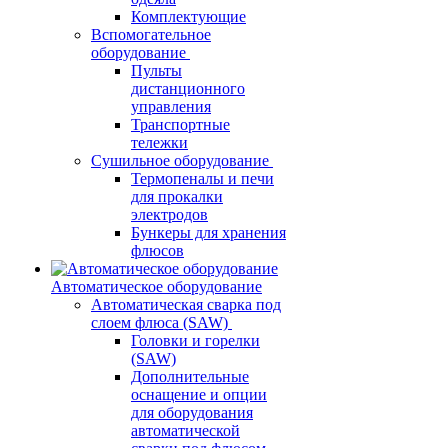
Комплектующие
Вспомогательное
оборудование
Пульты
дистанционного
управления
Транспортные
тележки
Сушильное оборудование
Термопеналы и печи
для прокалки
электродов
Бункеры для хранения
флюсов
Автоматическое оборудование
Автоматическая сварка под
слоем флюса (SAW)
Головки и горелки
(SAW)
Дополнительные
оснащение и опции
для оборудования
автоматической