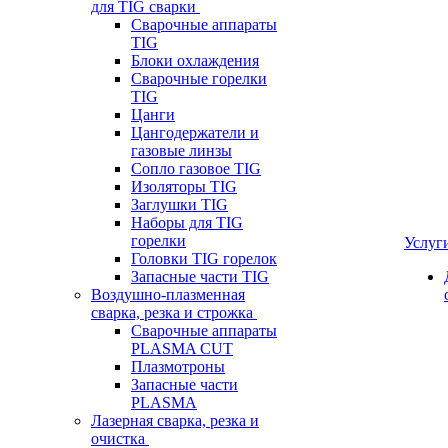
для TIG сварки
Сварочные аппараты
TIG
Блоки охлаждения
Сварочные горелки
TIG
Цанги
Цангодержатели и
газовые линзы
Сопло газовое TIG
Изоляторы TIG
Заглушки TIG
Наборы для TIG
горелки
Услуг
Головки TIG горелок
Запасные части TIG
Воздушно-плазменная
сварка, резка и строжка
Сварочные аппараты
PLASMA CUT
Плазмотроны
Запасные части
PLASMA
Лазерная сварка, резка и
очистка