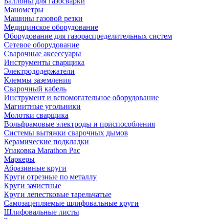
Баллоны для газосварки
Манометры
Машины газовой резки
Медицинское оборудование
Оборудование для газораспределительных систем
Сетевое оборудование
Сварочные аксессуары
Инструменты сварщика
Электрододержатели
Клеммы заземления
Сварочный кабель
Инструмент и вспомогательное оборудование
Магнитные угольники
Молотки сварщика
Вольфрамовые электроды и приспособления
Системы вытяжки сварочных дымов
Керамические подкладки
Упаковка Marathon Pac
Маркеры
Абразивные круги
Круги отрезные по металлу
Круги зачистные
Круги лепестковые тарельчатые
Самозацепляемые шлифовальные круги
Шлифовальные листы