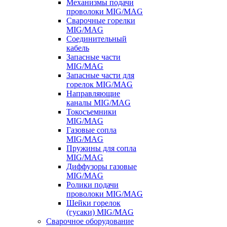
Механизмы подачи
проволоки MIG/MAG
Сварочные горелки
MIG/MAG
Соединительный
кабель
Запасные части
MIG/MAG
Запасные части для
горелок MIG/MAG
Направляющие
каналы MIG/MAG
Токосъемники
MIG/MAG
Газовые сопла
MIG/MAG
Пружины для сопла
MIG/MAG
Диффузоры газовые
MIG/MAG
Ролики подачи
проволоки MIG/MAG
Шейки горелок
(гусаки) MIG/MAG
Сварочное оборудование