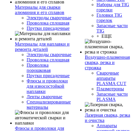
Наборы для TIG
Материалы для сварки
горелки
алюминия и его сплавов
Головки TIG
Электроды сварочные
горелок
Проволока сплошная
Запасные части
Прутки присадочные
TIG
+ ЕЩЕ
Материалы для наплавки и
ремонта деталей
Электроды сварочные
Воздушно-плазменная
Проволока сплошная
сварка, резка и
Проволока
строжка
порошковая
Сварочные
Прутки присадочные
аппараты
Флюсы и проволоки
PLASMA CUT
для износостойкой
Плазмотроны
наплавки
Запасные части
Ленты сварочные
PLASMA
Специализированные
материалы
Лазерная сварка, резка
и очистка
Аппараты
Флюсы и проволоки для
лазерной сварки