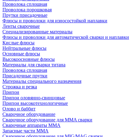
Проволока сплошная
Проволока порошковая
Прутки присадочные
Флюсы и проволоки для износостойкой наплавки
Ленты сварочные
Специализированные материалы
Флюсы и проволоки для автоматической сварки и наплавки
Кислые флюсы
Нейтральные флюсы
Основные флюсы
Высокоосновные флюсы
Материалы для сварки титана
Проволока сплошная
Присадочные прутки
Материалы специального назначения
Строжка и резка
Припои
Припои оловянно-свинцовые
Припои высокотехнологичные
Олово и баббит
Сварочное оборудование
Сварочное оборудование для MMA сварки
Сварочные аппараты MMA
Запасные части MMA
Сварочное оборудование для MIG/MAG сварки