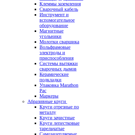
Клеммы заземления
Сварочный кабель
Инструмент и
вспомогательное
оборудование
Магнитные
угольники
Молотки сварщика
Вольфрамовые
электроды и
приспособления
Системы вытяжки
сварочных дымов
Керамические
подкладки
Упаковка Marathon
Pac
Маркеры
Абразивные круги
Круги отрезные по
металлу
Круги зачистные
Круги лепестковые
тарельчатые
Самозацепляемые