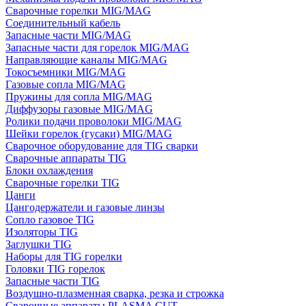
Сварочные горелки MIG/MAG
Соединительный кабель
Запасные части MIG/MAG
Запасные части для горелок MIG/MAG
Направляющие каналы MIG/MAG
Токосъемники MIG/MAG
Газовые сопла MIG/MAG
Пружины для сопла MIG/MAG
Диффузоры газовые MIG/MAG
Ролики подачи проволоки MIG/MAG
Шейки горелок (гусаки) MIG/MAG
Сварочное оборудование для TIG сварки
Сварочные аппараты TIG
Блоки охлаждения
Сварочные горелки TIG
Цанги
Цангодержатели и газовые линзы
Сопло газовое TIG
Изоляторы TIG
Заглушки TIG
Наборы для TIG горелки
Головки TIG горелок
Запасные части TIG
Воздушно-плазменная сварка, резка и строжка
Сварочные аппараты PLASMA CUT