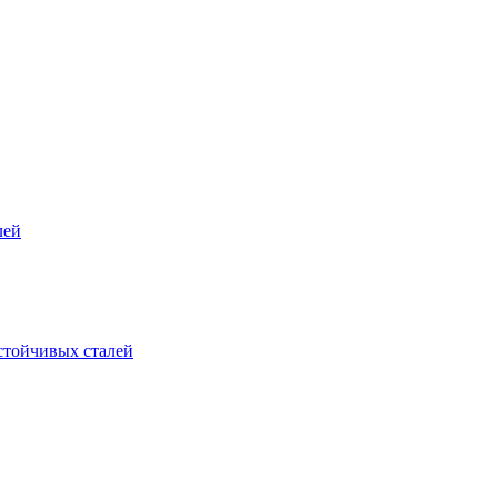
лей
стойчивых сталей