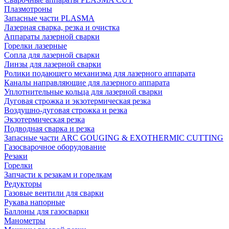
Плазмотроны
Запасные части PLASMA
Лазерная сварка, резка и очистка
Аппараты лазерной сварки
Горелки лазерные
Сопла для лазерной сварки
Линзы для лазерной сварки
Ролики подающего механизма для лазерного аппарата
Каналы направляющие для лазерного аппарата
Уплотнительные кольца для лазерной сварки
Дуговая строжка и экзотермическая резка
Воздушно-дуговая строжка и резка
Экзотермическая резка
Подводная сварка и резка
Запасные части ARC GOUGING & EXOTHERMIC CUTTING
Газосварочное оборудование
Резаки
Горелки
Запчасти к резакам и горелкам
Редукторы
Газовые вентили для сварки
Рукава напорные
Баллоны для газосварки
Манометры