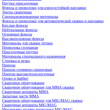
Прутки присадочные
Флюсы и проволоки для износостойкой наплавки
Ленты сварочные
Специализированные материалы
Флюсы и проволоки для автоматической сварки и наплавки
Кислые флюсы
Нейтральные флюсы
Основные флюсы
Высокоосновные флюсы
Материалы для сварки титана
Проволока сплошная
Присадочные прутки
Материалы специального назначения
Строжка и резка
Припои
Припои оловянно-свинцовые
Припои высокотехнологичные
Олово и баббит
Сварочное оборудование
Сварочное оборудование для MMA сварки
Сварочные аппараты MMA
Запасные части MMA
Сварочное оборудование для MIG/MAG сварки
Сварочные аппараты MIG/MAG
Механизмы подачи проволоки MIG/MAG