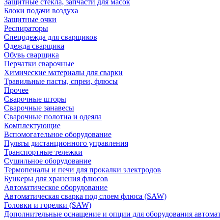
Защитные стекла, запчасти для масок
Блоки подачи воздуха
Защитные очки
Респираторы
Спецодежда для сварщиков
Одежда сварщика
Обувь сварщика
Перчатки сварочные
Химические материалы для сварки
Травильные пасты, спреи, флюсы
Прочее
Сварочные шторы
Сварочные занавесы
Сварочные полотна и одеяла
Комплектующие
Вспомогательное оборудование
Пульты дистанционного управления
Транспортные тележки
Сушильное оборудование
Термопеналы и печи для прокалки электродов
Бункеры для хранения флюсов
Автоматическое оборудование
Автоматическая сварка под слоем флюса (SAW)
Головки и горелки (SAW)
Дополнительные оснащение и опции для оборудования автома