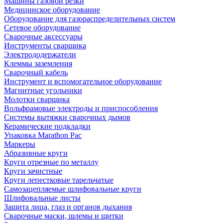
Машины газовой резки
Медицинское оборудование
Оборудование для газораспределительных систем
Сетевое оборудование
Сварочные аксессуары
Инструменты сварщика
Электрододержатели
Клеммы заземления
Сварочный кабель
Инструмент и вспомогательное оборудование
Магнитные угольники
Молотки сварщика
Вольфрамовые электроды и приспособления
Системы вытяжки сварочных дымов
Керамические подкладки
Упаковка Marathon Pac
Маркеры
Абразивные круги
Круги отрезные по металлу
Круги зачистные
Круги лепестковые тарельчатые
Самозацепляемые шлифовальные круги
Шлифовальные листы
Защита лица, глаз и органов дыхания
Сварочные маски, шлемы и щитки