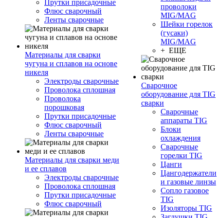
Прутки присадочные
проволоки
Флюс сварочный
MIG/MAG
Ленты сварочные
Шейки горелок
(гусаки)
MIG/MAG
+ ЕЩЕ
Материалы для сварки
чугуна и сплавов на основе
никеля
Электроды сварочные
Сварочное
Проволока сплошная
оборудование для TIG
Проволока
сварки
порошковая
Сварочные
Прутки присадочные
аппараты TIG
Флюс сварочный
Блоки
Ленты сварочные
охлаждения
Сварочные
горелки TIG
Материалы для сварки меди
Цанги
и ее сплавов
Цангодержатели
Электроды сварочные
и газовые линзы
Проволока сплошная
Сопло газовое
Прутки присадочные
TIG
Флюс сварочный
Изоляторы TIG
Заглушки TIG