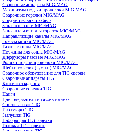
Сварочные аппараты MIG/MAG
Механизмы подачи проволоки MIG/MAG
Сварочные горелки MIG/MAG
Соединительный кабель
Запасные части MIG/MAG
Запасные части для горелок MIG/MAG
Направляющие каналы MIG/MAG
Токосъемники MIG/MAG
Газовые сопла MIG/MAG
Пружины для сопла MIG/MAG
Диффузоры газовые MIG/MAG
Ролики подачи проволоки MIG/MAG
Шейки горелок (гусаки) MIG/MAG
Сварочное оборудование для TIG сварки
Сварочные аппараты TIG
Блоки охлаждения
Сварочные горелки TIG
Цанги
Цангодержатели и газовые линзы
Сопло газовое TIG
Изоляторы TIG
Заглушки TIG
Наборы для TIG горелки
Головки TIG горелок
Запасные части TIG