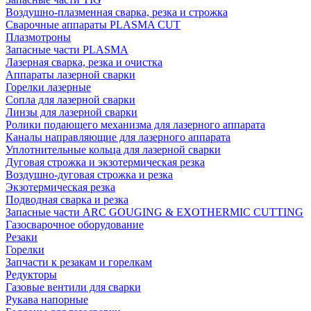
Воздушно-плазменная сварка, резка и строжка
Сварочные аппараты PLASMA CUT
Плазмотроны
Запасные части PLASMA
Лазерная сварка, резка и очистка
Аппараты лазерной сварки
Горелки лазерные
Сопла для лазерной сварки
Линзы для лазерной сварки
Ролики подающего механизма для лазерного аппарата
Каналы направляющие для лазерного аппарата
Уплотнительные кольца для лазерной сварки
Дуговая строжка и экзотермическая резка
Воздушно-дуговая строжка и резка
Экзотермическая резка
Подводная сварка и резка
Запасные части ARC GOUGING & EXOTHERMIC CUTTING
Газосварочное оборудование
Резаки
Горелки
Запчасти к резакам и горелкам
Редукторы
Газовые вентили для сварки
Рукава напорные