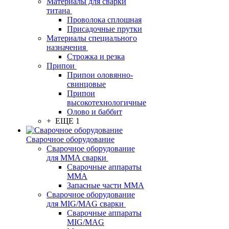
Материалы для сварки
титана
Проволока сплошная
Присадочные прутки
Материалы специального
назначения
Строжка и резка
Припои
Припои оловянно-
свинцовые
Припои
высокотехнологичные
Олово и баббит
+ ЕЩЕ 1
Сварочное оборудование
Сварочное оборудование
для MMA сварки
Сварочные аппараты
MMA
Запасные части MMA
Сварочное оборудование
для MIG/MAG сварки
Сварочные аппараты
MIG/MAG