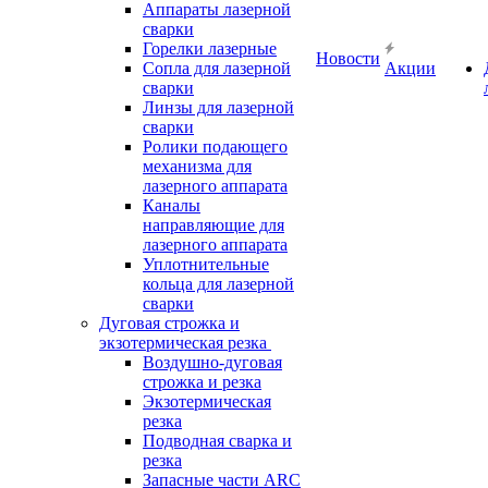
Аппараты лазерной
сварки
Горелки лазерные
Новости
Сопла для лазерной
Акции
сварки
Линзы для лазерной
сварки
Ролики подающего
механизма для
лазерного аппарата
Каналы
направляющие для
лазерного аппарата
Уплотнительные
кольца для лазерной
сварки
Дуговая строжка и
экзотермическая резка
Воздушно-дуговая
строжка и резка
Экзотермическая
резка
Подводная сварка и
резка
Запасные части ARC