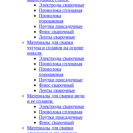
Электроды сварочные
Проволока сплошная
Проволока
порошковая
Прутки присадочные
Флюс сварочный
Ленты сварочные
Материалы для сварки
чугуна и сплавов на основе
никеля
Электроды сварочные
Проволока сплошная
Проволока
порошковая
Прутки присадочные
Флюс сварочный
Ленты сварочные
Материалы для сварки меди
и ее сплавов
Электроды сварочные
Проволока сплошная
Прутки присадочные
Флюс сварочный
Материалы для сварки