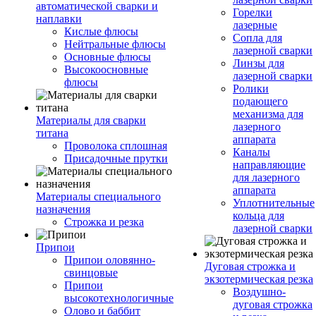
автоматической сварки и
Горелки
наплавки
лазерные
Кислые флюсы
Сопла для
Нейтральные флюсы
лазерной сварки
Основные флюсы
Линзы для
Высокоосновные
лазерной сварки
флюсы
Ролики
подающего
механизма для
Материалы для сварки
лазерного
титана
аппарата
Проволока сплошная
Каналы
Присадочные прутки
направляющие
для лазерного
аппарата
Материалы специального
Уплотнительные
назначения
кольца для
Строжка и резка
лазерной сварки
Припои
Припои оловянно-
Дуговая строжка и
свинцовые
экзотермическая резка
Припои
Воздушно-
высокотехнологичные
дуговая строжка
Олово и баббит