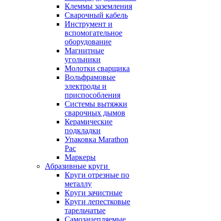
Клеммы заземления
Сварочный кабель
Инструмент и
вспомогательное
оборудование
Магнитные
угольники
Молотки сварщика
Вольфрамовые
электроды и
приспособления
Системы вытяжки
сварочных дымов
Керамические
подкладки
Упаковка Marathon
Pac
Маркеры
Абразивные круги
Круги отрезные по
металлу
Круги зачистные
Круги лепестковые
тарельчатые
Самозацепляемые