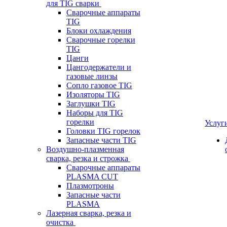
для TIG сварки
Сварочные аппараты
TIG
Блоки охлаждения
Сварочные горелки
TIG
Цанги
Цангодержатели и
газовые линзы
Сопло газовое TIG
Изоляторы TIG
Заглушки TIG
Наборы для TIG
горелки
Услуг
Головки TIG горелок
Запасные части TIG
Воздушно-плазменная
сварка, резка и строжка
Сварочные аппараты
PLASMA CUT
Плазмотроны
Запасные части
PLASMA
Лазерная сварка, резка и
очистка