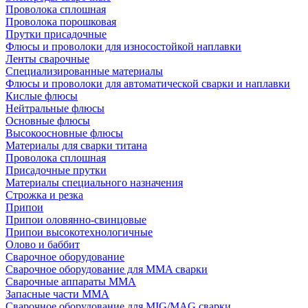
Проволока сплошная
Проволока порошковая
Прутки присадочные
Флюсы и проволоки для износостойкой наплавки
Ленты сварочные
Специализированные материалы
Флюсы и проволоки для автоматической сварки и наплавки
Кислые флюсы
Нейтральные флюсы
Основные флюсы
Высокоосновные флюсы
Материалы для сварки титана
Проволока сплошная
Присадочные прутки
Материалы специального назначения
Строжка и резка
Припои
Припои оловянно-свинцовые
Припои высокотехнологичные
Олово и баббит
Сварочное оборудование
Сварочное оборудование для MMA сварки
Сварочные аппараты MMA
Запасные части MMA
Сварочное оборудование для MIG/MAG сварки