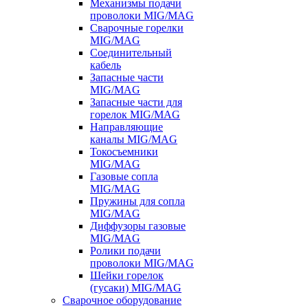
Механизмы подачи
проволоки MIG/MAG
Сварочные горелки
MIG/MAG
Соединительный
кабель
Запасные части
MIG/MAG
Запасные части для
горелок MIG/MAG
Направляющие
каналы MIG/MAG
Токосъемники
MIG/MAG
Газовые сопла
MIG/MAG
Пружины для сопла
MIG/MAG
Диффузоры газовые
MIG/MAG
Ролики подачи
проволоки MIG/MAG
Шейки горелок
(гусаки) MIG/MAG
Сварочное оборудование