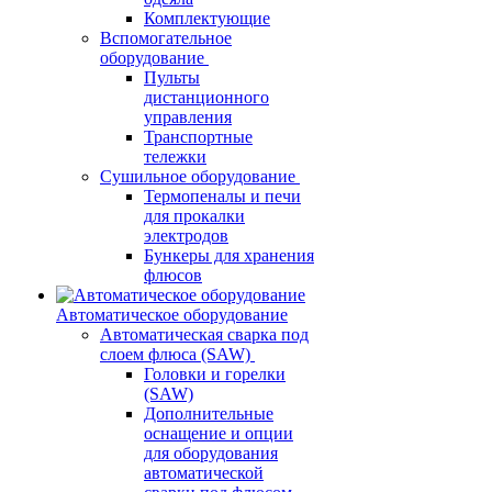
Комплектующие
Вспомогательное
оборудование
Пульты
дистанционного
управления
Транспортные
тележки
Сушильное оборудование
Термопеналы и печи
для прокалки
электродов
Бункеры для хранения
флюсов
Автоматическое оборудование
Автоматическая сварка под
слоем флюса (SAW)
Головки и горелки
(SAW)
Дополнительные
оснащение и опции
для оборудования
автоматической