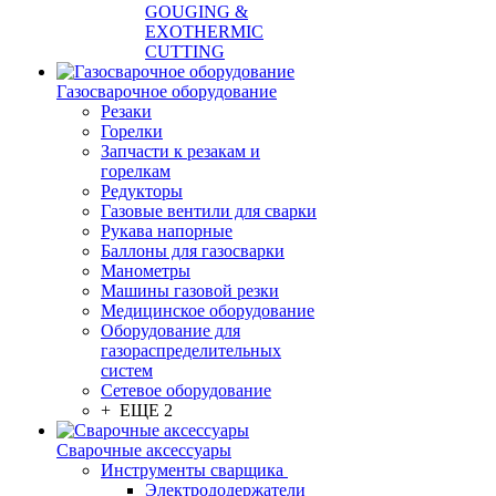
GOUGING &
EXOTHERMIC
CUTTING
Газосварочное оборудование
Резаки
Горелки
Запчасти к резакам и
горелкам
Редукторы
Газовые вентили для сварки
Рукава напорные
Баллоны для газосварки
Манометры
Машины газовой резки
Медицинское оборудование
Оборудование для
газораспределительных
систем
Сетевое оборудование
+ ЕЩЕ 2
Сварочные аксессуары
Инструменты сварщика
Электрододержатели