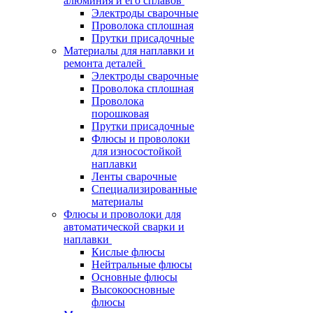
алюминия и его сплавов
Электроды сварочные
Проволока сплошная
Прутки присадочные
Материалы для наплавки и
ремонта деталей
Электроды сварочные
Проволока сплошная
Проволока
порошковая
Прутки присадочные
Флюсы и проволоки
для износостойкой
наплавки
Ленты сварочные
Специализированные
материалы
Флюсы и проволоки для
автоматической сварки и
наплавки
Кислые флюсы
Нейтральные флюсы
Основные флюсы
Высокоосновные
флюсы