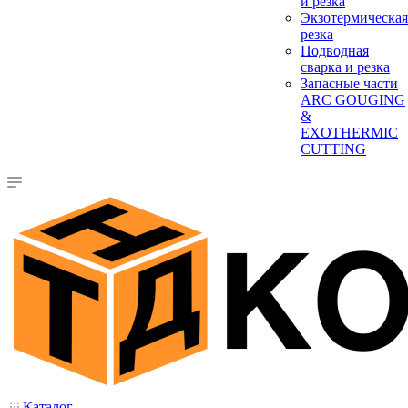
и резка
Экзотермическая
резка
Подводная
сварка и резка
Запасные части
ARC GOUGING
&
EXOTHERMIC
CUTTING
Каталог