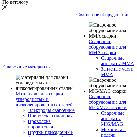
По каталогу
Сварочное оборудование
Сварочное
оборудование для
MMA сварки
Сварочные
аппараты MMA
Сварочные материалы
Запасные части
MMA
Материалы для сварки
Сварочное
углеродистых и
оборудование для
низколегированных сталей
MIG/MAG сварки
Электроды сварочные
Сварочные
Проволока сплошная
аппараты
Проволока
MIG/MAG
порошковая
Механизмы
Прутки присадочные
подачи