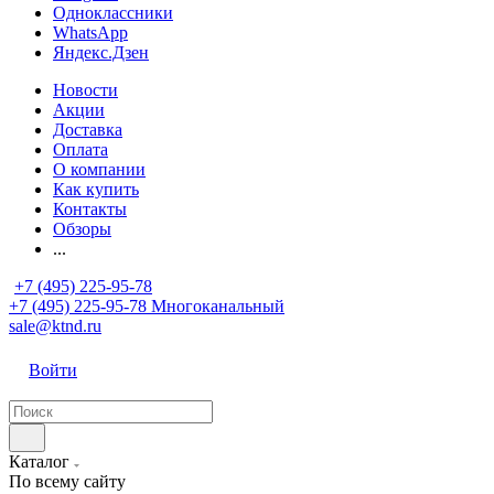
Одноклассники
WhatsApp
Яндекс.Дзен
Новости
Акции
Доставка
Оплата
О компании
Как купить
Контакты
Обзоры
...
+7 (495) 225-95-78
+7 (495) 225-95-78
Многоканальный
sale@ktnd.ru
Войти
Каталог
По всему сайту