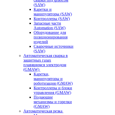
сварки под флюсом
(SAW)
Каретки и
манипуляторы (SAW)
Контроллеры (SAW)
Запасные части
Automation (SAW)
Оборудование для
позиционирования
изделий
Сварочные источники
(SAW)
Автоматическая сварка в
защитных газах
плавящимся электродом
(GMAW)
Каретки,
манипуляторы и
роботизация (GMAW)
Контроллеры и блоки
управления (GMAW)
Подающие
механизмы и горелки
(GMAW)
Автоматическая резка