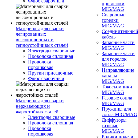
Флюс сварочный
проволоки
MIG/MAG
Сварочные
горелки
MIG/MAG
Материалы для сварки
Соединительны
легированных
кабель
высокопрочных и
Запасные части
теплоустойчивых сталей
MIG/MAG
Электроды сварочные
Запасные части
Проволока сплошная
для горелок
Проволока
MIG/MAG
порошковая
Направляющие
Прутки присадочные
каналы
Флюс сварочный
MIG/MAG
Токосъемники
MIG/MAG
Газовые сопла
Материалы для сварки
MIG/MAG
нержавеющих и
Пружины для
жаростойких сталей
сопла MIG/MAG
Электроды сварочные
Диффузоры
Проволока сплошная
газовые
Проволока
MIG/MAG
порошковая
Ролики подачи