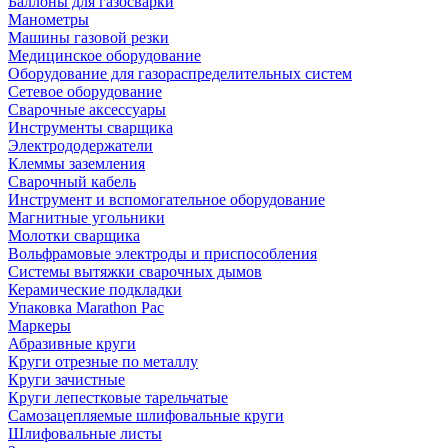
Баллоны для газосварки
Манометры
Машины газовой резки
Медицинское оборудование
Оборудование для газораспределительных систем
Сетевое оборудование
Сварочные аксессуары
Инструменты сварщика
Электрододержатели
Клеммы заземления
Сварочный кабель
Инструмент и вспомогательное оборудование
Магнитные угольники
Молотки сварщика
Вольфрамовые электроды и приспособления
Системы вытяжки сварочных дымов
Керамические подкладки
Упаковка Marathon Pac
Маркеры
Абразивные круги
Круги отрезные по металлу
Круги зачистные
Круги лепестковые тарельчатые
Самозацепляемые шлифовальные круги
Шлифовальные листы