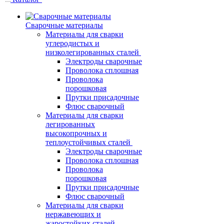
Сварочные материалы
Материалы для сварки
углеродистых и
низколегированных сталей
Электроды сварочные
Проволока сплошная
Проволока
порошковая
Прутки присадочные
Флюс сварочный
Материалы для сварки
легированных
высокопрочных и
теплоустойчивых сталей
Электроды сварочные
Проволока сплошная
Проволока
порошковая
Прутки присадочные
Флюс сварочный
Материалы для сварки
нержавеющих и
жаростойких сталей