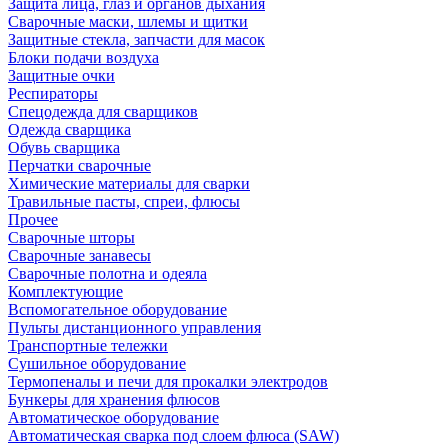
Защита лица, глаз и органов дыхания
Сварочные маски, шлемы и щитки
Защитные стекла, запчасти для масок
Блоки подачи воздуха
Защитные очки
Респираторы
Спецодежда для сварщиков
Одежда сварщика
Обувь сварщика
Перчатки сварочные
Химические материалы для сварки
Травильные пасты, спреи, флюсы
Прочее
Сварочные шторы
Сварочные занавесы
Сварочные полотна и одеяла
Комплектующие
Вспомогательное оборудование
Пульты дистанционного управления
Транспортные тележки
Сушильное оборудование
Термопеналы и печи для прокалки электродов
Бункеры для хранения флюсов
Автоматическое оборудование
Автоматическая сварка под слоем флюса (SAW)