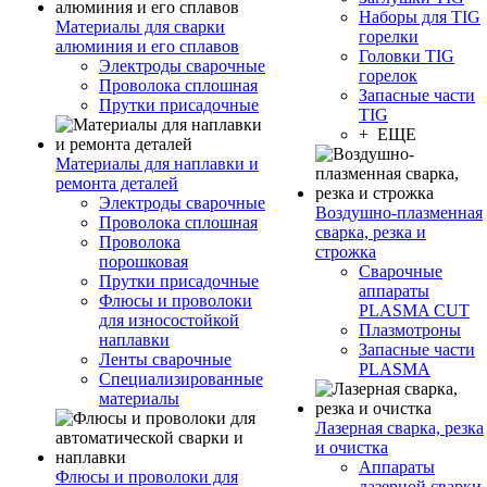
Наборы для TIG
Материалы для сварки
горелки
алюминия и его сплавов
Головки TIG
Электроды сварочные
горелок
Проволока сплошная
Запасные части
Прутки присадочные
TIG
+ ЕЩЕ
Материалы для наплавки и
ремонта деталей
Электроды сварочные
Воздушно-плазменная
Проволока сплошная
сварка, резка и
Проволока
строжка
порошковая
Сварочные
Прутки присадочные
аппараты
Флюсы и проволоки
PLASMA CUT
для износостойкой
Плазмотроны
наплавки
Запасные части
Ленты сварочные
PLASMA
Специализированные
материалы
Лазерная сварка, резка
и очистка
Аппараты
Флюсы и проволоки для
лазерной сварки