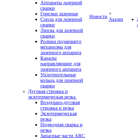
Аппараты лазерной
сварки
Горелки лазерные
Новости
Сопла для лазерной
Акции
сварки
Линзы для лазерной
сварки
Ролики подающего
механизма для
лазерного аппарата
Каналы
направляющие для
лазерного аппарата
Уплотнительные
кольца для лазерной
сварки
Дуговая строжка и
экзотермическая резка
Воздушно-дуговая
строжка и резка
Экзотермическая
резка
Подводная сварка и
резка
Запасные части ARC