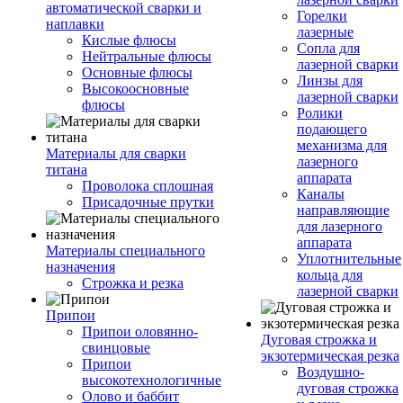
автоматической сварки и
Горелки
наплавки
лазерные
Кислые флюсы
Сопла для
Нейтральные флюсы
лазерной сварки
Основные флюсы
Линзы для
Высокоосновные
лазерной сварки
флюсы
Ролики
подающего
механизма для
Материалы для сварки
лазерного
титана
аппарата
Проволока сплошная
Каналы
Присадочные прутки
направляющие
для лазерного
аппарата
Материалы специального
Уплотнительные
назначения
кольца для
Строжка и резка
лазерной сварки
Припои
Припои оловянно-
Дуговая строжка и
свинцовые
экзотермическая резка
Припои
Воздушно-
высокотехнологичные
дуговая строжка
Олово и баббит