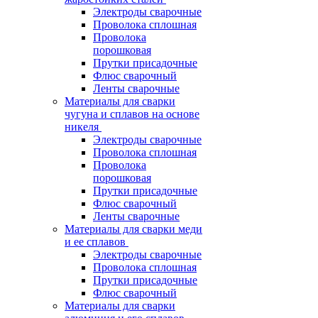
Электроды сварочные
Проволока сплошная
Проволока
порошковая
Прутки присадочные
Флюс сварочный
Ленты сварочные
Материалы для сварки
чугуна и сплавов на основе
никеля
Электроды сварочные
Проволока сплошная
Проволока
порошковая
Прутки присадочные
Флюс сварочный
Ленты сварочные
Материалы для сварки меди
и ее сплавов
Электроды сварочные
Проволока сплошная
Прутки присадочные
Флюс сварочный
Материалы для сварки