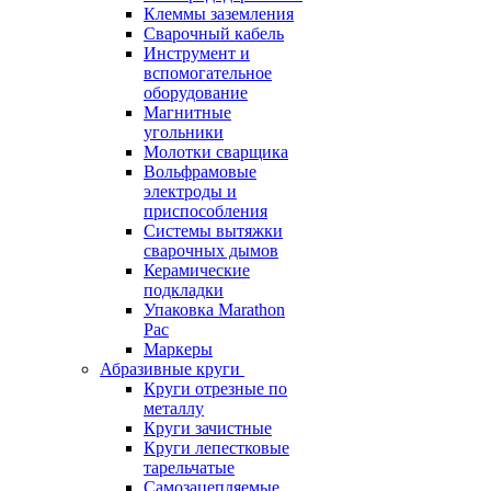
Клеммы заземления
Сварочный кабель
Инструмент и
вспомогательное
оборудование
Магнитные
угольники
Молотки сварщика
Вольфрамовые
электроды и
приспособления
Системы вытяжки
сварочных дымов
Керамические
подкладки
Упаковка Marathon
Pac
Маркеры
Абразивные круги
Круги отрезные по
металлу
Круги зачистные
Круги лепестковые
тарельчатые
Самозацепляемые