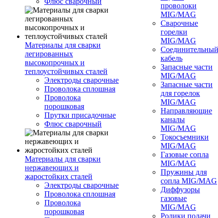
Флюс сварочный
проволоки
MIG/MAG
Сварочные
горелки
MIG/MAG
Материалы для сварки
Соединительны
легированных
кабель
высокопрочных и
Запасные части
теплоустойчивых сталей
MIG/MAG
Электроды сварочные
Запасные части
Проволока сплошная
для горелок
Проволока
MIG/MAG
порошковая
Направляющие
Прутки присадочные
каналы
Флюс сварочный
MIG/MAG
Токосъемники
MIG/MAG
Газовые сопла
Материалы для сварки
MIG/MAG
нержавеющих и
Пружины для
жаростойких сталей
сопла MIG/MAG
Электроды сварочные
Диффузоры
Проволока сплошная
газовые
Проволока
MIG/MAG
порошковая
Ролики подачи