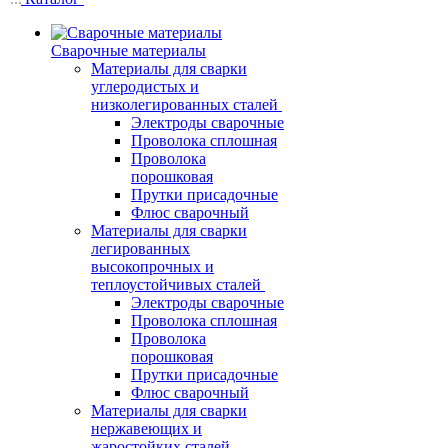
Сварочные материалы
Материалы для сварки
углеродистых и
низколегированных сталей
Электроды сварочные
Проволока сплошная
Проволока
порошковая
Прутки присадочные
Флюс сварочный
Материалы для сварки
легированных
высокопрочных и
теплоустойчивых сталей
Электроды сварочные
Проволока сплошная
Проволока
порошковая
Прутки присадочные
Флюс сварочный
Материалы для сварки
нержавеющих и
жаростойких сталей