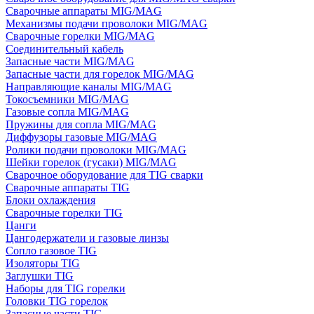
Сварочные аппараты MIG/MAG
Механизмы подачи проволоки MIG/MAG
Сварочные горелки MIG/MAG
Соединительный кабель
Запасные части MIG/MAG
Запасные части для горелок MIG/MAG
Направляющие каналы MIG/MAG
Токосъемники MIG/MAG
Газовые сопла MIG/MAG
Пружины для сопла MIG/MAG
Диффузоры газовые MIG/MAG
Ролики подачи проволоки MIG/MAG
Шейки горелок (гусаки) MIG/MAG
Сварочное оборудование для TIG сварки
Сварочные аппараты TIG
Блоки охлаждения
Сварочные горелки TIG
Цанги
Цангодержатели и газовые линзы
Сопло газовое TIG
Изоляторы TIG
Заглушки TIG
Наборы для TIG горелки
Головки TIG горелок
Запасные части TIG