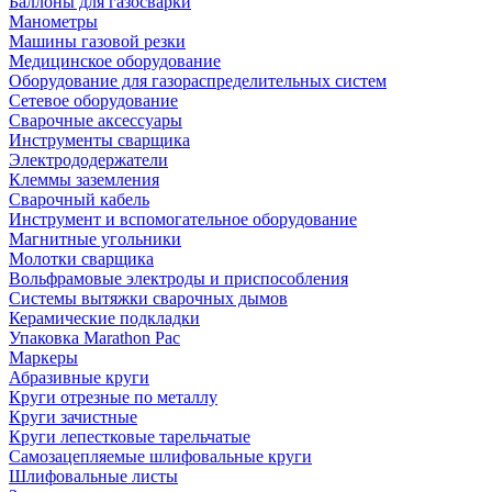
Баллоны для газосварки
Манометры
Машины газовой резки
Медицинское оборудование
Оборудование для газораспределительных систем
Сетевое оборудование
Сварочные аксессуары
Инструменты сварщика
Электрододержатели
Клеммы заземления
Сварочный кабель
Инструмент и вспомогательное оборудование
Магнитные угольники
Молотки сварщика
Вольфрамовые электроды и приспособления
Системы вытяжки сварочных дымов
Керамические подкладки
Упаковка Marathon Pac
Маркеры
Абразивные круги
Круги отрезные по металлу
Круги зачистные
Круги лепестковые тарельчатые
Самозацепляемые шлифовальные круги
Шлифовальные листы