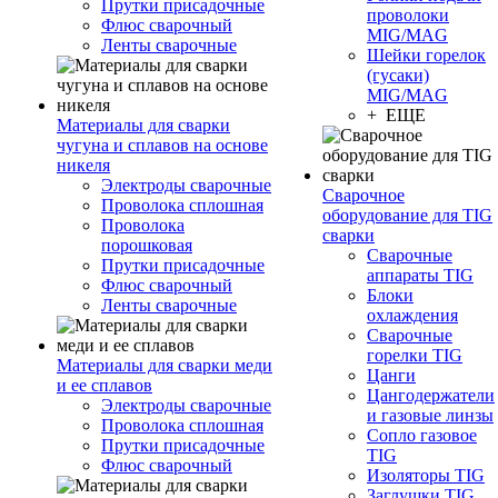
Прутки присадочные
проволоки
Флюс сварочный
MIG/MAG
Ленты сварочные
Шейки горелок
(гусаки)
MIG/MAG
+ ЕЩЕ
Материалы для сварки
чугуна и сплавов на основе
никеля
Электроды сварочные
Сварочное
Проволока сплошная
оборудование для TIG
Проволока
сварки
порошковая
Сварочные
Прутки присадочные
аппараты TIG
Флюс сварочный
Блоки
Ленты сварочные
охлаждения
Сварочные
горелки TIG
Материалы для сварки меди
Цанги
и ее сплавов
Цангодержатели
Электроды сварочные
и газовые линзы
Проволока сплошная
Сопло газовое
Прутки присадочные
TIG
Флюс сварочный
Изоляторы TIG
Заглушки TIG