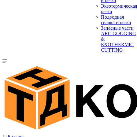
и резка
Экзотермическая
резка
Подводная
сварка и резка
Запасные части
ARC GOUGING
&
EXOTHERMIC
CUTTING
Каталог