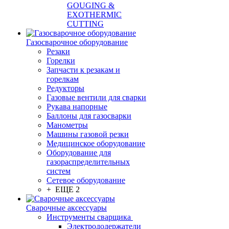
GOUGING &
EXOTHERMIC
CUTTING
Газосварочное оборудование
Резаки
Горелки
Запчасти к резакам и
горелкам
Редукторы
Газовые вентили для сварки
Рукава напорные
Баллоны для газосварки
Манометры
Машины газовой резки
Медицинское оборудование
Оборудование для
газораспределительных
систем
Сетевое оборудование
+ ЕЩЕ 2
Сварочные аксессуары
Инструменты сварщика
Электрододержатели