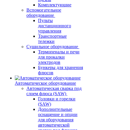
Комплектующие
Вспомогательное
оборудование
Пульты
дистанционного
управления
Транспортные
тележки
Сушильное оборудование
Термопеналы и печи
для прокалки
электродов
Бункеры для хранения
флюсов
Автоматическое оборудование
Автоматическая сварка под
слоем флюса (SAW)
Головки и горелки
(SAW)
Дополнительные
оснащение и опции
для оборудования
автоматической