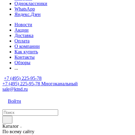
Одноклассники
WhatsApp
Яндекс.Дзен
Новости
Акции
Доставка
Оплата
О компании
Как купить
Контакты
Обзоры
...
+7 (495) 225-95-78
+7 (495) 225-95-78
Многоканальный
sale@ktnd.ru
Войти
Каталог
По всему сайту