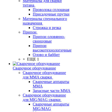
Материалы для сварки
титана
Проволока сплошная
Присадочные прутки
Материалы специального
назначения
Строжка и резка
Припои
Припои оловянно-
свинцовые
Припои
высокотехнологичные
Олово и баббит
+ ЕЩЕ 1
Сварочное оборудование
Сварочное оборудование
для MMA сварки
Сварочные аппараты
MMA
Запасные части MMA
Сварочное оборудование
для MIG/MAG сварки
Сварочные аппараты
MIG/MAG