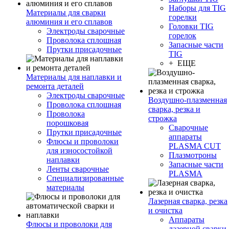
Наборы для TIG
Материалы для сварки
горелки
алюминия и его сплавов
Головки TIG
Электроды сварочные
горелок
Проволока сплошная
Запасные части
Прутки присадочные
TIG
+ ЕЩЕ
Материалы для наплавки и
ремонта деталей
Электроды сварочные
Воздушно-плазменная
Проволока сплошная
сварка, резка и
Проволока
строжка
порошковая
Сварочные
Прутки присадочные
аппараты
Флюсы и проволоки
PLASMA CUT
для износостойкой
Плазмотроны
наплавки
Запасные части
Ленты сварочные
PLASMA
Специализированные
материалы
Лазерная сварка, резка
и очистка
Аппараты
Флюсы и проволоки для
лазерной сварки