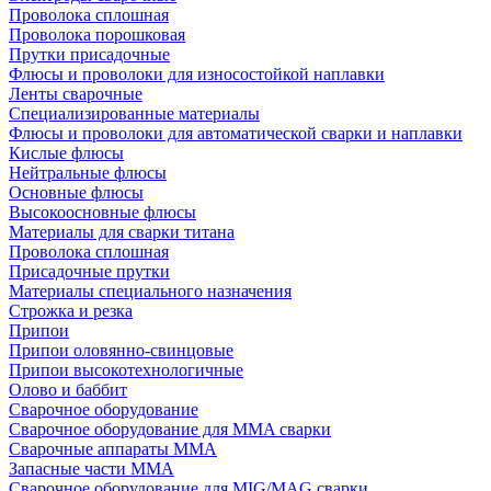
Проволока сплошная
Проволока порошковая
Прутки присадочные
Флюсы и проволоки для износостойкой наплавки
Ленты сварочные
Специализированные материалы
Флюсы и проволоки для автоматической сварки и наплавки
Кислые флюсы
Нейтральные флюсы
Основные флюсы
Высокоосновные флюсы
Материалы для сварки титана
Проволока сплошная
Присадочные прутки
Материалы специального назначения
Строжка и резка
Припои
Припои оловянно-свинцовые
Припои высокотехнологичные
Олово и баббит
Сварочное оборудование
Сварочное оборудование для MMA сварки
Сварочные аппараты MMA
Запасные части MMA
Сварочное оборудование для MIG/MAG сварки