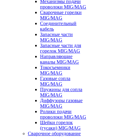
Механизмы подачи
проволоки MIG/MAG
Сварочные горелки
MIG/MAG
Соединительный
кабель
Запасные части
MIG/MAG
Запасные части для
горелок MIG/MAG
Направляющие
каналы MIG/MAG
Токосъемники
MIG/MAG
Газовые сопла
MIG/MAG
Пружины для сопла
MIG/MAG
Диффузоры газовые
MIG/MAG
Ролики подачи
проволоки MIG/MAG
Шейки горелок
(гусаки) MIG/MAG
Сварочное оборудование