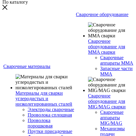
По каталогу
Сварочное оборудование
Сварочное
оборудование для
MMA сварки
Сварочные
аппараты MMA
Сварочные материалы
Запасные части
MMA
Материалы для сварки
Сварочное
углеродистых и
оборудование для
низколегированных сталей
MIG/MAG сварки
Электроды сварочные
Сварочные
Проволока сплошная
аппараты
Проволока
MIG/MAG
порошковая
Механизмы
Прутки присадочные
подачи