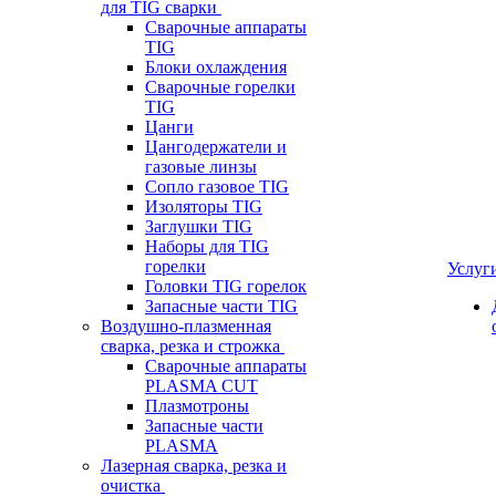
для TIG сварки
Сварочные аппараты
TIG
Блоки охлаждения
Сварочные горелки
TIG
Цанги
Цангодержатели и
газовые линзы
Сопло газовое TIG
Изоляторы TIG
Заглушки TIG
Наборы для TIG
горелки
Услуг
Головки TIG горелок
Запасные части TIG
Воздушно-плазменная
сварка, резка и строжка
Сварочные аппараты
PLASMA CUT
Плазмотроны
Запасные части
PLASMA
Лазерная сварка, резка и
очистка