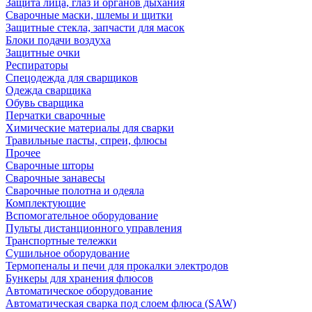
Защита лица, глаз и органов дыхания
Сварочные маски, шлемы и щитки
Защитные стекла, запчасти для масок
Блоки подачи воздуха
Защитные очки
Респираторы
Спецодежда для сварщиков
Одежда сварщика
Обувь сварщика
Перчатки сварочные
Химические материалы для сварки
Травильные пасты, спреи, флюсы
Прочее
Сварочные шторы
Сварочные занавесы
Сварочные полотна и одеяла
Комплектующие
Вспомогательное оборудование
Пульты дистанционного управления
Транспортные тележки
Сушильное оборудование
Термопеналы и печи для прокалки электродов
Бункеры для хранения флюсов
Автоматическое оборудование
Автоматическая сварка под слоем флюса (SAW)