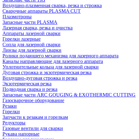
Воздушно-плазменная сварка, резка и строжка
Сварочные аппараты PLASMA CUT
Плазмотроны
Запасные части PLASMA
Лазерная сварка, резка и очистка
Аппараты лазерной сварки
Горелки лазерные
Сопла для лазерной сварки
Линзы для лазерной сварки
Ролики подающего механизма для лазерного аппарата
Каналы направляющие для лазерного аппарата
Уплотнительные кольца для лазерной сварки
Дуговая строжка и экзотермическая резка
Воздушно-дуговая строжка и резка
Экзотермическая резка
Подводная сварка и резка
Запасные части ARC GOUGING & EXOTHERMIC CUTTING
Газосварочное оборудование
Резаки
Горелки
Запчасти к резакам и горелкам
Редукторы
Газовые вентили для сварки
Рукава напорные