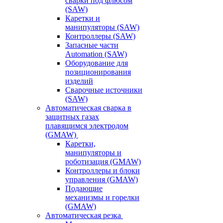
сварки под флюсом
(SAW)
Каретки и
манипуляторы (SAW)
Контроллеры (SAW)
Запасные части
Automation (SAW)
Оборудование для
позиционирования
изделий
Сварочные источники
(SAW)
Автоматическая сварка в
защитных газах
плавящимся электродом
(GMAW)
Каретки,
манипуляторы и
роботизация (GMAW)
Контроллеры и блоки
управления (GMAW)
Подающие
механизмы и горелки
(GMAW)
Автоматическая резка