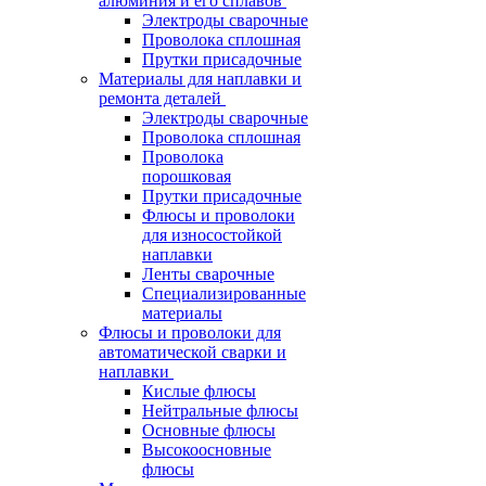
алюминия и его сплавов
Электроды сварочные
Проволока сплошная
Прутки присадочные
Материалы для наплавки и
ремонта деталей
Электроды сварочные
Проволока сплошная
Проволока
порошковая
Прутки присадочные
Флюсы и проволоки
для износостойкой
наплавки
Ленты сварочные
Специализированные
материалы
Флюсы и проволоки для
автоматической сварки и
наплавки
Кислые флюсы
Нейтральные флюсы
Основные флюсы
Высокоосновные
флюсы