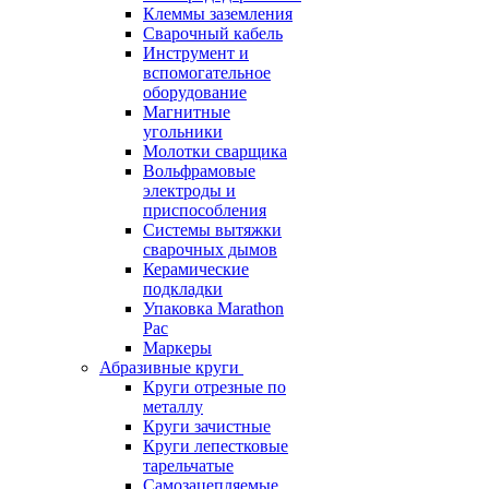
Клеммы заземления
Сварочный кабель
Инструмент и
вспомогательное
оборудование
Магнитные
угольники
Молотки сварщика
Вольфрамовые
электроды и
приспособления
Системы вытяжки
сварочных дымов
Керамические
подкладки
Упаковка Marathon
Pac
Маркеры
Абразивные круги
Круги отрезные по
металлу
Круги зачистные
Круги лепестковые
тарельчатые
Самозацепляемые