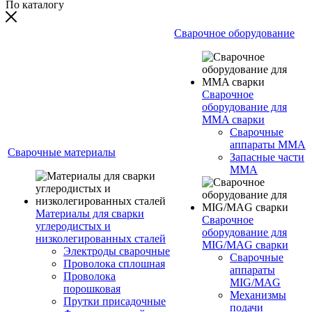
По каталогу
Сварочное оборудование
Сварочное
оборудование для
MMA сварки
Сварочные
аппараты MMA
Сварочные материалы
Запасные части
MMA
Материалы для сварки
Сварочное
углеродистых и
оборудование для
низколегированных сталей
MIG/MAG сварки
Электроды сварочные
Сварочные
Проволока сплошная
аппараты
Проволока
MIG/MAG
порошковая
Механизмы
Прутки присадочные
подачи