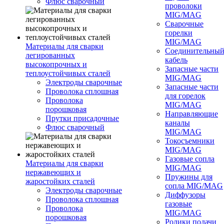
Флюс сварочный
проволоки
MIG/MAG
Сварочные
горелки
MIG/MAG
Материалы для сварки
Соединительны
легированных
кабель
высокопрочных и
Запасные части
теплоустойчивых сталей
MIG/MAG
Электроды сварочные
Запасные части
Проволока сплошная
для горелок
Проволока
MIG/MAG
порошковая
Направляющие
Прутки присадочные
каналы
Флюс сварочный
MIG/MAG
Токосъемники
MIG/MAG
Газовые сопла
Материалы для сварки
MIG/MAG
нержавеющих и
Пружины для
жаростойких сталей
сопла MIG/MAG
Электроды сварочные
Диффузоры
Проволока сплошная
газовые
Проволока
MIG/MAG
порошковая
Ролики подачи