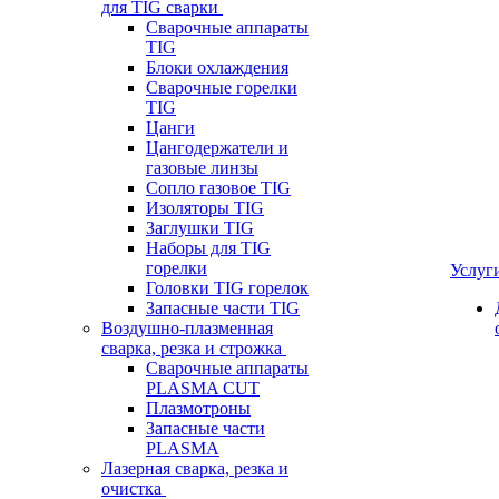
для TIG сварки
Сварочные аппараты
TIG
Блоки охлаждения
Сварочные горелки
TIG
Цанги
Цангодержатели и
газовые линзы
Сопло газовое TIG
Изоляторы TIG
Заглушки TIG
Наборы для TIG
горелки
Услуг
Головки TIG горелок
Запасные части TIG
Воздушно-плазменная
сварка, резка и строжка
Сварочные аппараты
PLASMA CUT
Плазмотроны
Запасные части
PLASMA
Лазерная сварка, резка и
очистка