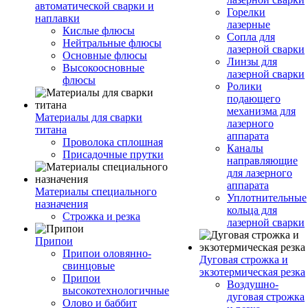
автоматической сварки и
Горелки
наплавки
лазерные
Кислые флюсы
Сопла для
Нейтральные флюсы
лазерной сварки
Основные флюсы
Линзы для
Высокоосновные
лазерной сварки
флюсы
Ролики
подающего
механизма для
Материалы для сварки
лазерного
титана
аппарата
Проволока сплошная
Каналы
Присадочные прутки
направляющие
для лазерного
аппарата
Материалы специального
Уплотнительные
назначения
кольца для
Строжка и резка
лазерной сварки
Припои
Припои оловянно-
Дуговая строжка и
свинцовые
экзотермическая резка
Припои
Воздушно-
высокотехнологичные
дуговая строжка
Олово и баббит