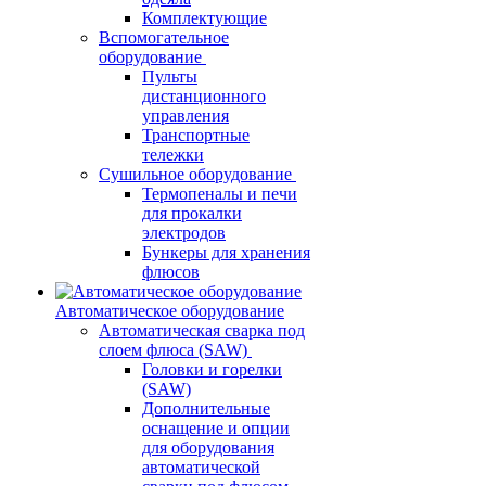
Комплектующие
Вспомогательное
оборудование
Пульты
дистанционного
управления
Транспортные
тележки
Сушильное оборудование
Термопеналы и печи
для прокалки
электродов
Бункеры для хранения
флюсов
Автоматическое оборудование
Автоматическая сварка под
слоем флюса (SAW)
Головки и горелки
(SAW)
Дополнительные
оснащение и опции
для оборудования
автоматической