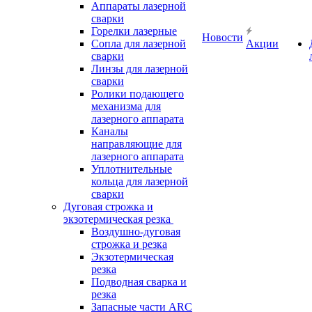
Аппараты лазерной
сварки
Горелки лазерные
Новости
Сопла для лазерной
Акции
сварки
Линзы для лазерной
сварки
Ролики подающего
механизма для
лазерного аппарата
Каналы
направляющие для
лазерного аппарата
Уплотнительные
кольца для лазерной
сварки
Дуговая строжка и
экзотермическая резка
Воздушно-дуговая
строжка и резка
Экзотермическая
резка
Подводная сварка и
резка
Запасные части ARC