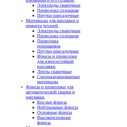
алюминия и его сплавов
Электроды сварочные
Проволока сплошная
Прутки присадочные
Материалы для наплавки и
ремонта деталей
Электроды сварочные
Проволока сплошная
Проволока
порошковая
Прутки присадочные
Флюсы и проволоки
для износостойкой
наплавки
Ленты сварочные
Специализированные
материалы
Флюсы и проволоки для
автоматической сварки и
наплавки
Кислые флюсы
Нейтральные флюсы
Основные флюсы
Высокоосновные
флюсы