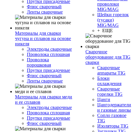
Прутки присадочные
проволоки
Флюс сварочный
MIG/MAG
Ленты сварочные
Шейки горелок
(гусаки)
MIG/MAG
+ ЕЩЕ
Материалы для сварки
чугуна и сплавов на основе
никеля
Электроды сварочные
Сварочное
Проволока сплошная
оборудование для TIG
Проволока
сварки
порошковая
Сварочные
Прутки присадочные
аппараты TIG
Флюс сварочный
Блоки
Ленты сварочные
охлаждения
Сварочные
горелки TIG
Материалы для сварки меди
Цанги
и ее сплавов
Цангодержатели
Электроды сварочные
и газовые линзы
Проволока сплошная
Сопло газовое
Прутки присадочные
TIG
Флюс сварочный
Изоляторы TIG
Заглушки TIG