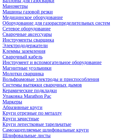
Баллоны для газосварки
Манометры
Машины газовой резки
Медицинское оборудование
Оборудование для газораспределительных систем
Сетевое оборудование
Сварочные аксессуары
Инструменты сварщика
Электрододержатели
Клеммы заземления
Сварочный кабель
Инструмент и вспомогательное оборудование
Магнитные угольники
Молотки сварщика
Вольфрамовые электроды и приспособления
Системы вытяжки сварочных дымов
Керамические подкладки
Упаковка Marathon Pac
Маркеры
Абразивные круги
Круги отрезные по металлу
Круги зачистные
Круги лепестковые тарельчатые
Самозацепляемые шлифовальные круги
Шлифовальные листы