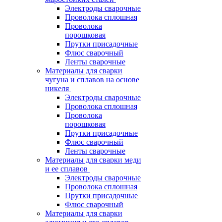
Электроды сварочные
Проволока сплошная
Проволока
порошковая
Прутки присадочные
Флюс сварочный
Ленты сварочные
Материалы для сварки
чугуна и сплавов на основе
никеля
Электроды сварочные
Проволока сплошная
Проволока
порошковая
Прутки присадочные
Флюс сварочный
Ленты сварочные
Материалы для сварки меди
и ее сплавов
Электроды сварочные
Проволока сплошная
Прутки присадочные
Флюс сварочный
Материалы для сварки