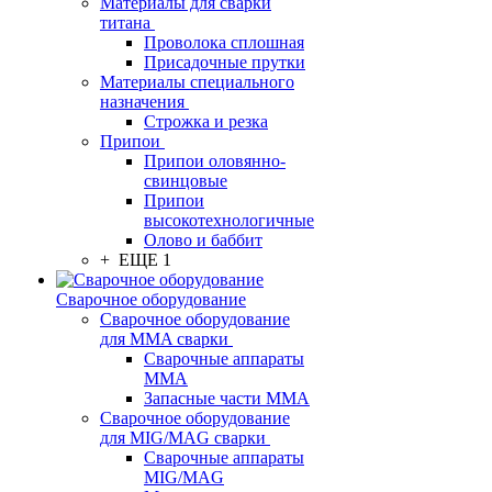
Материалы для сварки
титана
Проволока сплошная
Присадочные прутки
Материалы специального
назначения
Строжка и резка
Припои
Припои оловянно-
свинцовые
Припои
высокотехнологичные
Олово и баббит
+ ЕЩЕ 1
Сварочное оборудование
Сварочное оборудование
для MMA сварки
Сварочные аппараты
MMA
Запасные части MMA
Сварочное оборудование
для MIG/MAG сварки
Сварочные аппараты
MIG/MAG