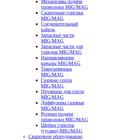
Механизмы подачи
проволоки MIG/MAG
Сварочные горелки
MIG/MAG
Соединительный
кабель
Запасные части
MIG/MAG
Запасные части для
горелок MIG/MAG
Направляющие
каналы MIG/MAG
Токосъемники
MIG/MAG
Газовые сопла
MIG/MAG
Пружины для сопла
MIG/MAG
Диффузоры газовые
MIG/MAG
Ролики подачи
проволоки MIG/MAG
Шейки горелок
(гусаки) MIG/MAG
Сварочное оборудование