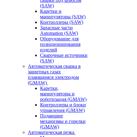
сварки под флюсом
(SAW)
Каретки и
манипуляторы (SAW)
Контроллеры (SAW)
Запасные части
Automation (SAW)
Оборудование для
позиционирования
изделий
Сварочные источники
(SAW)
Автоматическая сварка в
защитных газах
плавящимся электродом
(GMAW)
Каретки,
манипуляторы и
роботизация (GMAW)
Контроллеры и блоки
управления (GMAW)
Подающие
механизмы и горелки
(GMAW)
Автоматическая резка