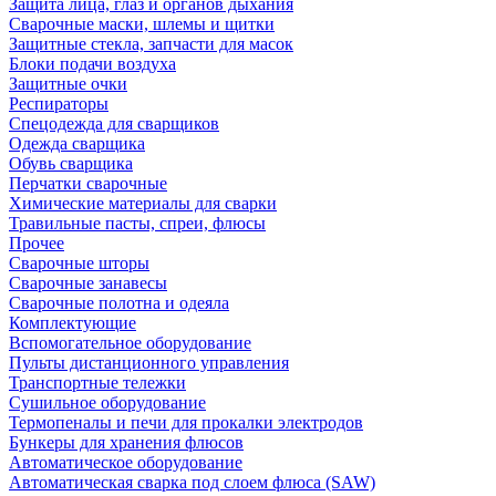
Защита лица, глаз и органов дыхания
Сварочные маски, шлемы и щитки
Защитные стекла, запчасти для масок
Блоки подачи воздуха
Защитные очки
Респираторы
Спецодежда для сварщиков
Одежда сварщика
Обувь сварщика
Перчатки сварочные
Химические материалы для сварки
Травильные пасты, спреи, флюсы
Прочее
Сварочные шторы
Сварочные занавесы
Сварочные полотна и одеяла
Комплектующие
Вспомогательное оборудование
Пульты дистанционного управления
Транспортные тележки
Сушильное оборудование
Термопеналы и печи для прокалки электродов
Бункеры для хранения флюсов
Автоматическое оборудование
Автоматическая сварка под слоем флюса (SAW)