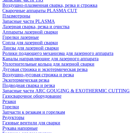
Воздушно-плазменная сварка, резка и строжка
Сварочные аппараты PLASMA CUT
Плазмотроны
Запасные части PLASMA
Лазерная сварка, резка и очистка
Аппараты лазерной сварки
Горелки лазерные
Сопла для лазерной сварки
Линзы для лазерной сварки
Ролики подающего механизма для лазерного аппарата
Каналы направляющие для лазерного аппарата
Уплотнительные кольца для лазерной сварки
Дуговая строжка и экзотермическая резка
Воздушно-дуговая строжка и резка
Экзотермическая резка
Подводная сварка и резка
Запасные части ARC GOUGING & EXOTHERMIC CUTTING
Газосварочное оборудование
Резаки
Горелки
Запчасти к резакам и горелкам
Редукторы
Газовые вентили для сварки
Рукава напорные