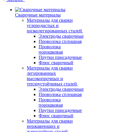
Сварочные материалы
Материалы для сварки
углеродистых и
низколегированных сталей
Электроды сварочные
Проволока сплошная
Проволока
порошковая
Прутки присадочные
Флюс сварочный
Материалы для сварки
легированных
высокопрочных и
теплоустойчивых сталей
Электроды сварочные
Проволока сплошная
Проволока
порошковая
Прутки присадочные
Флюс сварочный
Материалы для сварки
нержавеющих и
жаростойких сталей