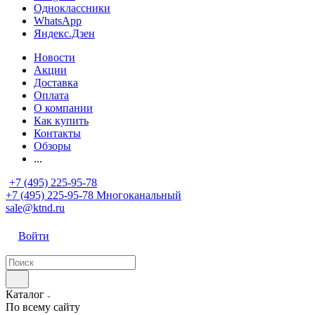
Одноклассники
WhatsApp
Яндекс.Дзен
Новости
Акции
Доставка
Оплата
О компании
Как купить
Контакты
Обзоры
...
+7 (495) 225-95-78
+7 (495) 225-95-78
Многоканальный
sale@ktnd.ru
Войти
Каталог
По всему сайту