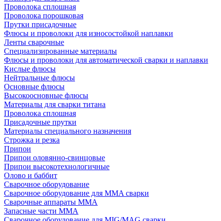
Проволока сплошная
Проволока порошковая
Прутки присадочные
Флюсы и проволоки для износостойкой наплавки
Ленты сварочные
Специализированные материалы
Флюсы и проволоки для автоматической сварки и наплавки
Кислые флюсы
Нейтральные флюсы
Основные флюсы
Высокоосновные флюсы
Материалы для сварки титана
Проволока сплошная
Присадочные прутки
Материалы специального назначения
Строжка и резка
Припои
Припои оловянно-свинцовые
Припои высокотехнологичные
Олово и баббит
Сварочное оборудование
Сварочное оборудование для MMA сварки
Сварочные аппараты MMA
Запасные части MMA
Сварочное оборудование для MIG/MAG сварки