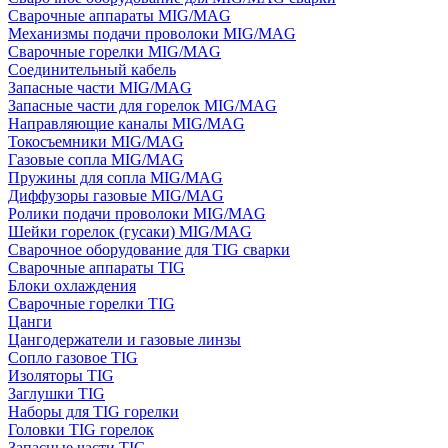
Сварочные аппараты MIG/MAG
Механизмы подачи проволоки MIG/MAG
Сварочные горелки MIG/MAG
Соединительный кабель
Запасные части MIG/MAG
Запасные части для горелок MIG/MAG
Направляющие каналы MIG/MAG
Токосъемники MIG/MAG
Газовые сопла MIG/MAG
Пружины для сопла MIG/MAG
Диффузоры газовые MIG/MAG
Ролики подачи проволоки MIG/MAG
Шейки горелок (гусаки) MIG/MAG
Сварочное оборудование для TIG сварки
Сварочные аппараты TIG
Блоки охлаждения
Сварочные горелки TIG
Цанги
Цангодержатели и газовые линзы
Сопло газовое TIG
Изоляторы TIG
Заглушки TIG
Наборы для TIG горелки
Головки TIG горелок
Запасные части TIG