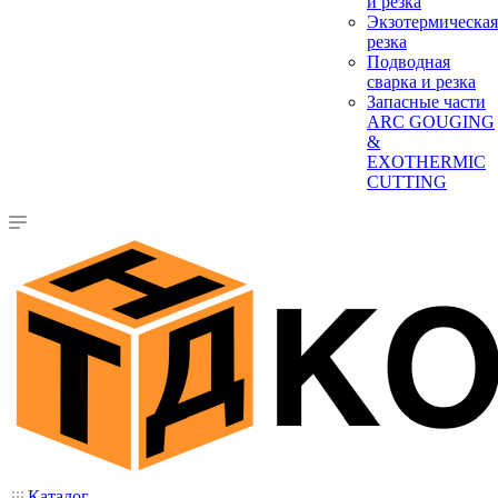
и резка
Экзотермическая
резка
Подводная
сварка и резка
Запасные части
ARC GOUGING
&
EXOTHERMIC
CUTTING
Каталог