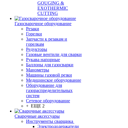
GOUGING &
EXOTHERMIC
CUTTING
Газосварочное оборудование
Резаки
Горелки
Запчасти к резакам и
горелкам
Редукторы
Газовые вентили для сварки
Рукава напорные
Баллоны для газосварки
Манометры
Машины газовой резки
Медицинское оборудование
Оборудование для
газораспределительных
систем
Сетевое оборудование
+ ЕЩЕ 2
Сварочные аксессуары
Инструменты сварщика
Электрододержатели