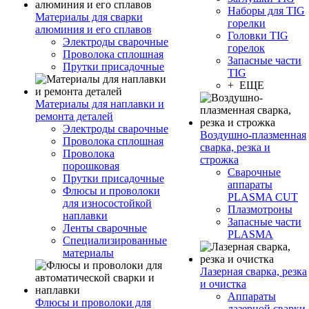
Наборы для TIG
Материалы для сварки
горелки
алюминия и его сплавов
Головки TIG
Электроды сварочные
горелок
Проволока сплошная
Запасные части
Прутки присадочные
TIG
+ ЕЩЕ
Материалы для наплавки и
ремонта деталей
Электроды сварочные
Воздушно-плазменная
Проволока сплошная
сварка, резка и
Проволока
строжка
порошковая
Сварочные
Прутки присадочные
аппараты
Флюсы и проволоки
PLASMA CUT
для износостойкой
Плазмотроны
наплавки
Запасные части
Ленты сварочные
PLASMA
Специализированные
материалы
Лазерная сварка, резка
и очистка
Аппараты
Флюсы и проволоки для
лазерной сварки