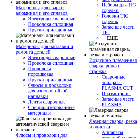
Наборы для TIG
Материалы для сварки
горелки
алюминия и его сплавов
Головки TIG
Электроды сварочные
горелок
Проволока сплошная
Запасные части
Прутки присадочные
TIG
+ ЕЩЕ
Материалы для наплавки и
ремонта деталей
Электроды сварочные
Воздушно-плазменная
Проволока сплошная
сварка, резка и
Проволока
строжка
порошковая
Сварочные
Прутки присадочные
аппараты
Флюсы и проволоки
PLASMA CUT
для износостойкой
Плазмотроны
наплавки
Запасные части
Ленты сварочные
PLASMA
Специализированные
материалы
Лазерная сварка, резка
и очистка
Аппараты
Флюсы и проволоки для
лазерной сварки