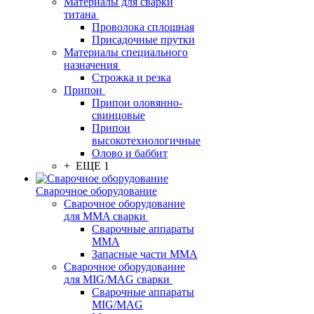
Материалы для сварки
титана
Проволока сплошная
Присадочные прутки
Материалы специального
назначения
Строжка и резка
Припои
Припои оловянно-
свинцовые
Припои
высокотехнологичные
Олово и баббит
+ ЕЩЕ 1
Сварочное оборудование
Сварочное оборудование
для MMA сварки
Сварочные аппараты
MMA
Запасные части MMA
Сварочное оборудование
для MIG/MAG сварки
Сварочные аппараты
MIG/MAG