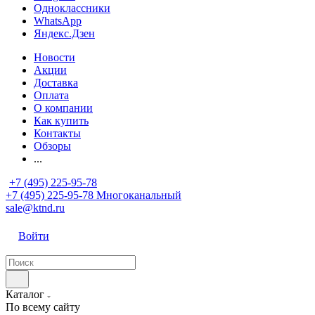
Одноклассники
WhatsApp
Яндекс.Дзен
Новости
Акции
Доставка
Оплата
О компании
Как купить
Контакты
Обзоры
...
+7 (495) 225-95-78
+7 (495) 225-95-78
Многоканальный
sale@ktnd.ru
Войти
Каталог
По всему сайту