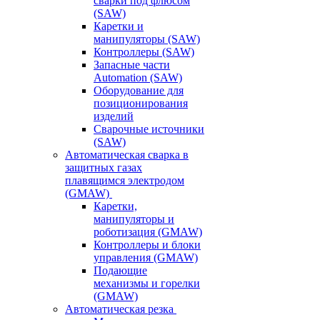
сварки под флюсом
(SAW)
Каретки и
манипуляторы (SAW)
Контроллеры (SAW)
Запасные части
Automation (SAW)
Оборудование для
позиционирования
изделий
Сварочные источники
(SAW)
Автоматическая сварка в
защитных газах
плавящимся электродом
(GMAW)
Каретки,
манипуляторы и
роботизация (GMAW)
Контроллеры и блоки
управления (GMAW)
Подающие
механизмы и горелки
(GMAW)
Автоматическая резка