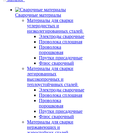
Сварочные материалы
Материалы для сварки
углеродистых и
низколегированных сталей
Электроды сварочные
Проволока сплошная
Проволока
порошковая
Прутки присадочные
Флюс сварочный
Материалы для сварки
легированных
высокопрочных и
теплоустойчивых сталей
Электроды сварочные
Проволока сплошная
Проволока
порошковая
Прутки присадочные
Флюс сварочный
Материалы для сварки
нержавеющих и
жаростойких сталей