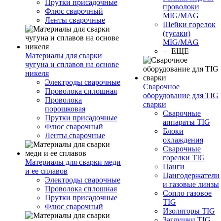
Прутки присадочные
проволоки
Флюс сварочный
MIG/MAG
Ленты сварочные
Шейки горелок
(гусаки)
MIG/MAG
+ ЕЩЕ
Материалы для сварки
чугуна и сплавов на основе
никеля
Электроды сварочные
Сварочное
Проволока сплошная
оборудование для TIG
Проволока
сварки
порошковая
Сварочные
Прутки присадочные
аппараты TIG
Флюс сварочный
Блоки
Ленты сварочные
охлаждения
Сварочные
горелки TIG
Материалы для сварки меди
Цанги
и ее сплавов
Цангодержатели
Электроды сварочные
и газовые линзы
Проволока сплошная
Сопло газовое
Прутки присадочные
TIG
Флюс сварочный
Изоляторы TIG
Заглушки TIG