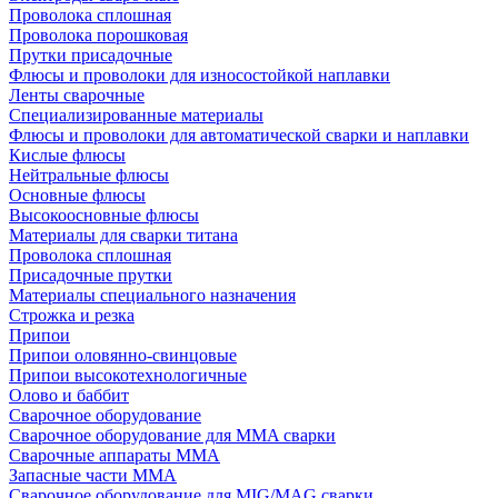
Проволока сплошная
Проволока порошковая
Прутки присадочные
Флюсы и проволоки для износостойкой наплавки
Ленты сварочные
Специализированные материалы
Флюсы и проволоки для автоматической сварки и наплавки
Кислые флюсы
Нейтральные флюсы
Основные флюсы
Высокоосновные флюсы
Материалы для сварки титана
Проволока сплошная
Присадочные прутки
Материалы специального назначения
Строжка и резка
Припои
Припои оловянно-свинцовые
Припои высокотехнологичные
Олово и баббит
Сварочное оборудование
Сварочное оборудование для MMA сварки
Сварочные аппараты MMA
Запасные части MMA
Сварочное оборудование для MIG/MAG сварки