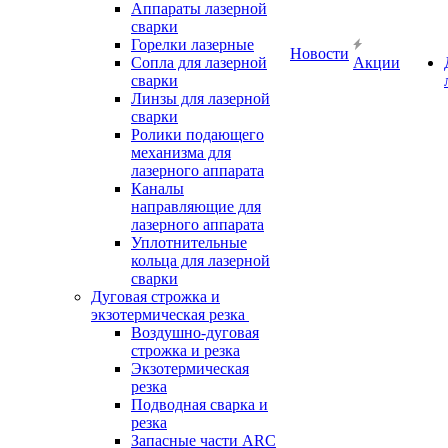
Аппараты лазерной
сварки
Горелки лазерные
Новости
Сопла для лазерной
Акции
сварки
Линзы для лазерной
сварки
Ролики подающего
механизма для
лазерного аппарата
Каналы
направляющие для
лазерного аппарата
Уплотнительные
кольца для лазерной
сварки
Дуговая строжка и
экзотермическая резка
Воздушно-дуговая
строжка и резка
Экзотермическая
резка
Подводная сварка и
резка
Запасные части ARC