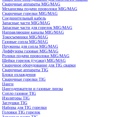
Сварочные аппараты MIG/MAG
Механизмы подачи проволоки MIG/MAG
Сварочные горелки MIG/MAG
Соединительный кабель
Запасные части MIG/MAG
Запасные части для горелок MIG/MAG
Направляющие каналы MIG/MAG
Токосъемники MIG/MAG
Газовые сопла MIG/MAG
Пружины для сопла MIG/MAG
Диффузоры газовые MIG/MAG
Ролики подачи проволоки MIG/MAG
Шейки горелок (гусаки) MIG/MAG
Сварочное оборудование для TIG сварки
Сварочные аппараты TIG
Блоки охлаждения
Сварочные горелки TIG
Цанги
Цангодержатели и газовые линзы
Сопло газовое TIG
Изоляторы TIG
Заглушки TIG
Наборы для TIG горелки
Головки TIG горелок
Запасные части TIG