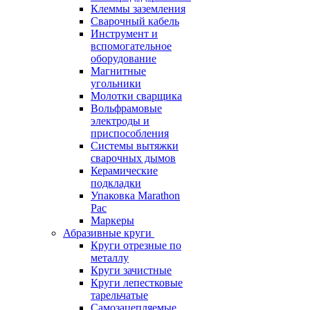
Клеммы заземления
Сварочный кабель
Инструмент и
вспомогательное
оборудование
Магнитные
угольники
Молотки сварщика
Вольфрамовые
электроды и
приспособления
Системы вытяжки
сварочных дымов
Керамические
подкладки
Упаковка Marathon
Pac
Маркеры
Абразивные круги
Круги отрезные по
металлу
Круги зачистные
Круги лепестковые
тарельчатые
Самозацепляемые