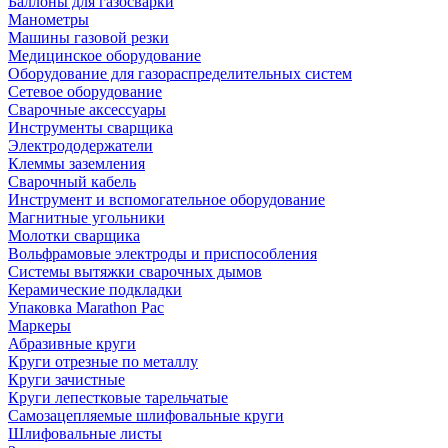
Баллоны для газосварки
Манометры
Машины газовой резки
Медицинское оборудование
Оборудование для газораспределительных систем
Сетевое оборудование
Сварочные аксессуары
Инструменты сварщика
Электрододержатели
Клеммы заземления
Сварочный кабель
Инструмент и вспомогательное оборудование
Магнитные угольники
Молотки сварщика
Вольфрамовые электроды и приспособления
Системы вытяжки сварочных дымов
Керамические подкладки
Упаковка Marathon Pac
Маркеры
Абразивные круги
Круги отрезные по металлу
Круги зачистные
Круги лепестковые тарельчатые
Самозацепляемые шлифовальные круги
Шлифовальные листы