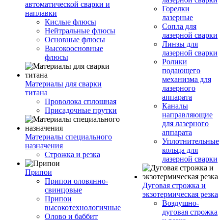
автоматической сварки и
Горелки
наплавки
лазерные
Кислые флюсы
Сопла для
Нейтральные флюсы
лазерной сварки
Основные флюсы
Линзы для
Высокоосновные
лазерной сварки
флюсы
Ролики
подающего
механизма для
Материалы для сварки
лазерного
титана
аппарата
Проволока сплошная
Каналы
Присадочные прутки
направляющие
для лазерного
аппарата
Материалы специального
Уплотнительные
назначения
кольца для
Строжка и резка
лазерной сварки
Припои
Припои оловянно-
Дуговая строжка и
свинцовые
экзотермическая резка
Припои
Воздушно-
высокотехнологичные
дуговая строжка
Олово и баббит