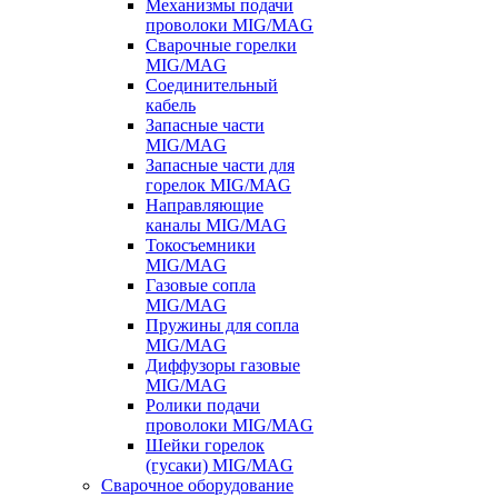
Механизмы подачи
проволоки MIG/MAG
Сварочные горелки
MIG/MAG
Соединительный
кабель
Запасные части
MIG/MAG
Запасные части для
горелок MIG/MAG
Направляющие
каналы MIG/MAG
Токосъемники
MIG/MAG
Газовые сопла
MIG/MAG
Пружины для сопла
MIG/MAG
Диффузоры газовые
MIG/MAG
Ролики подачи
проволоки MIG/MAG
Шейки горелок
(гусаки) MIG/MAG
Сварочное оборудование