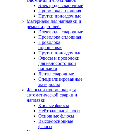
алюминия и его сплавов
Электроды сварочные
Проволока сплошная
Прутки присадочные
Материалы для наплавки и
ремонта деталей
Электроды сварочные
Проволока сплошная
Проволока
порошковая
Прутки присадочные
Флюсы и проволоки
для износостойкой
наплавки
Ленты сварочные
Специализированные
материалы
Флюсы и проволоки для
автоматической сварки и
наплавки
Кислые флюсы
Нейтральные флюсы
Основные флюсы
Высокоосновные
флюсы