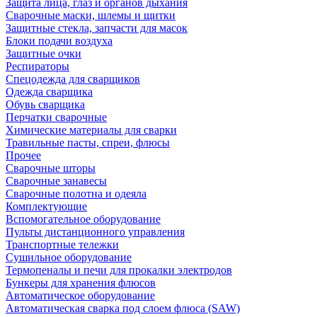
Защита лица, глаз и органов дыхания
Сварочные маски, шлемы и щитки
Защитные стекла, запчасти для масок
Блоки подачи воздуха
Защитные очки
Респираторы
Спецодежда для сварщиков
Одежда сварщика
Обувь сварщика
Перчатки сварочные
Химические материалы для сварки
Травильные пасты, спреи, флюсы
Прочее
Сварочные шторы
Сварочные занавесы
Сварочные полотна и одеяла
Комплектующие
Вспомогательное оборудование
Пульты дистанционного управления
Транспортные тележки
Сушильное оборудование
Термопеналы и печи для прокалки электродов
Бункеры для хранения флюсов
Автоматическое оборудование
Автоматическая сварка под слоем флюса (SAW)