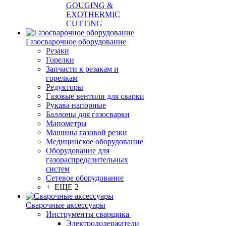
GOUGING &
EXOTHERMIC
CUTTING
Газосварочное оборудование
Резаки
Горелки
Запчасти к резакам и
горелкам
Редукторы
Газовые вентили для сварки
Рукава напорные
Баллоны для газосварки
Манометры
Машины газовой резки
Медицинское оборудование
Оборудование для
газораспределительных
систем
Сетевое оборудование
+ ЕЩЕ 2
Сварочные аксессуары
Инструменты сварщика
Электрододержатели