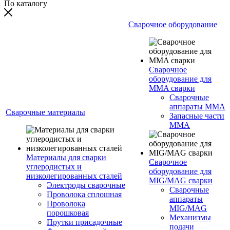
По каталогу
Сварочное оборудование
Сварочное
оборудование для
MMA сварки
Сварочные
аппараты MMA
Сварочные материалы
Запасные части
MMA
Материалы для сварки
Сварочное
углеродистых и
оборудование для
низколегированных сталей
MIG/MAG сварки
Электроды сварочные
Сварочные
Проволока сплошная
аппараты
Проволока
MIG/MAG
порошковая
Механизмы
Прутки присадочные
подачи