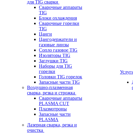
для TIG сварки
Сварочные аппараты
TIG
Блоки охлаждения
Сварочные горелки
TIG
Цанги
Цангодержатели и
газовые линзы
Сопло газовое TIG
Изоляторы TIG
Заглушки TIG
Наборы для TIG
горелки
Услуг
Головки TIG горелок
Запасные части TIG
Воздушно-плазменная
сварка, резка и строжка
Сварочные аппараты
PLASMA CUT
Плазмотроны
Запасные части
PLASMA
Лазерная сварка, резка и
очистка