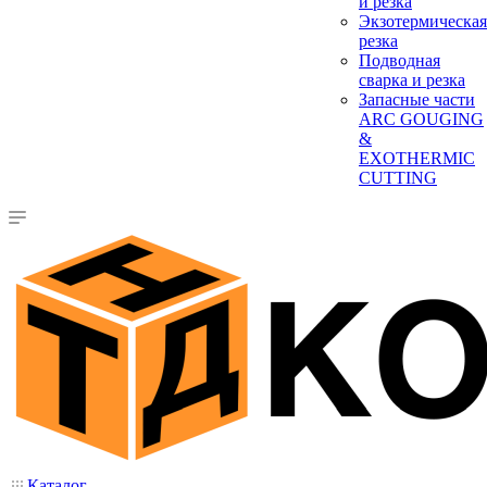
и резка
Экзотермическая
резка
Подводная
сварка и резка
Запасные части
ARC GOUGING
&
EXOTHERMIC
CUTTING
Каталог