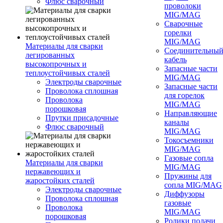
Флюс сварочный
проволоки
MIG/MAG
Сварочные
горелки
MIG/MAG
Материалы для сварки
Соединительны
легированных
кабель
высокопрочных и
Запасные части
теплоустойчивых сталей
MIG/MAG
Электроды сварочные
Запасные части
Проволока сплошная
для горелок
Проволока
MIG/MAG
порошковая
Направляющие
Прутки присадочные
каналы
Флюс сварочный
MIG/MAG
Токосъемники
MIG/MAG
Газовые сопла
Материалы для сварки
MIG/MAG
нержавеющих и
Пружины для
жаростойких сталей
сопла MIG/MAG
Электроды сварочные
Диффузоры
Проволока сплошная
газовые
Проволока
MIG/MAG
порошковая
Ролики подачи