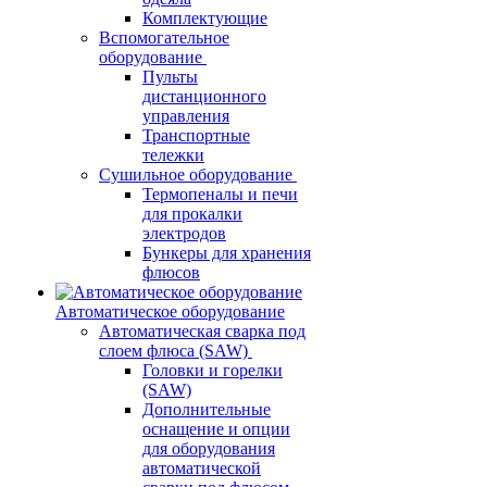
Комплектующие
Вспомогательное
оборудование
Пульты
дистанционного
управления
Транспортные
тележки
Сушильное оборудование
Термопеналы и печи
для прокалки
электродов
Бункеры для хранения
флюсов
Автоматическое оборудование
Автоматическая сварка под
слоем флюса (SAW)
Головки и горелки
(SAW)
Дополнительные
оснащение и опции
для оборудования
автоматической