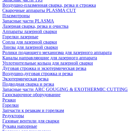
Воздушно-плазменная сварка, резка и строжка
Сварочные аппараты PLASMA CUT
Плазмотроны
Запасные части PLASMA
Лазерная сварка, резка и очистка
Аппараты лазерной сварки
Горелки лазерные
Сопла для лазерной сварки
Линзы для лазерной сварки
Ролики подающего механизма для лазерного аппарата
Каналы направляющие для лазерного аппарата
Уплотнительные кольца для лазерной сварки
Дуговая строжка и экзотермическая резка
Воздушно-дуговая строжка и резка
Экзотермическая резка
Подводная сварка и резка
Запасные части ARC GOUGING & EXOTHERMIC CUTTING
Газосварочное оборудование
Резаки
Горелки
Запчасти к резакам и горелкам
Редукторы
Газовые вентили для сварки
Рукава напорные