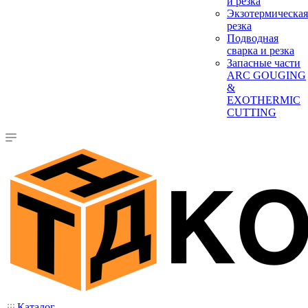
и резка
Экзотермическая
резка
Подводная
сварка и резка
Запасные части
ARC GOUGING
&
EXOTHERMIC
CUTTING
Каталог