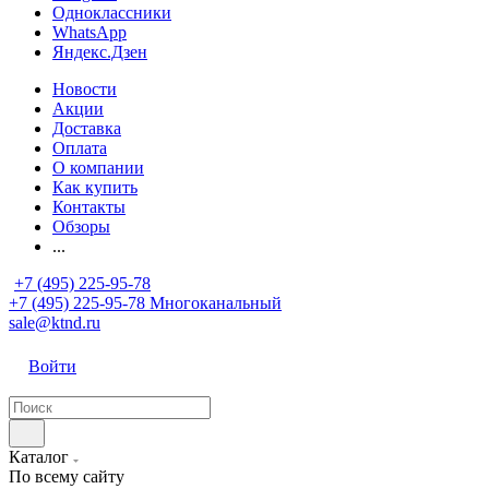
Одноклассники
WhatsApp
Яндекс.Дзен
Новости
Акции
Доставка
Оплата
О компании
Как купить
Контакты
Обзоры
...
+7 (495) 225-95-78
+7 (495) 225-95-78
Многоканальный
sale@ktnd.ru
Войти
Каталог
По всему сайту