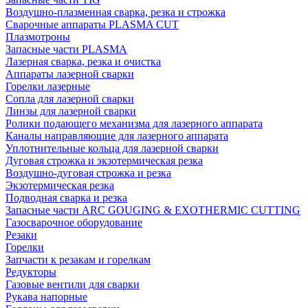
Воздушно-плазменная сварка, резка и строжка
Сварочные аппараты PLASMA CUT
Плазмотроны
Запасные части PLASMA
Лазерная сварка, резка и очистка
Аппараты лазерной сварки
Горелки лазерные
Сопла для лазерной сварки
Линзы для лазерной сварки
Ролики подающего механизма для лазерного аппарата
Каналы направляющие для лазерного аппарата
Уплотнительные кольца для лазерной сварки
Дуговая строжка и экзотермическая резка
Воздушно-дуговая строжка и резка
Экзотермическая резка
Подводная сварка и резка
Запасные части ARC GOUGING & EXOTHERMIC CUTTING
Газосварочное оборудование
Резаки
Горелки
Запчасти к резакам и горелкам
Редукторы
Газовые вентили для сварки
Рукава напорные