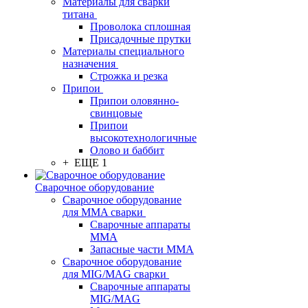
Материалы для сварки
титана
Проволока сплошная
Присадочные прутки
Материалы специального
назначения
Строжка и резка
Припои
Припои оловянно-
свинцовые
Припои
высокотехнологичные
Олово и баббит
+ ЕЩЕ 1
Сварочное оборудование
Сварочное оборудование
для MMA сварки
Сварочные аппараты
MMA
Запасные части MMA
Сварочное оборудование
для MIG/MAG сварки
Сварочные аппараты
MIG/MAG