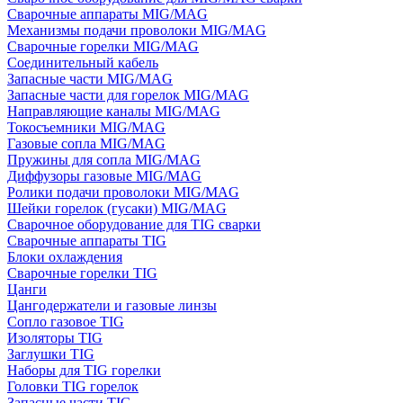
Сварочные аппараты MIG/MAG
Механизмы подачи проволоки MIG/MAG
Сварочные горелки MIG/MAG
Соединительный кабель
Запасные части MIG/MAG
Запасные части для горелок MIG/MAG
Направляющие каналы MIG/MAG
Токосъемники MIG/MAG
Газовые сопла MIG/MAG
Пружины для сопла MIG/MAG
Диффузоры газовые MIG/MAG
Ролики подачи проволоки MIG/MAG
Шейки горелок (гусаки) MIG/MAG
Сварочное оборудование для TIG сварки
Сварочные аппараты TIG
Блоки охлаждения
Сварочные горелки TIG
Цанги
Цангодержатели и газовые линзы
Сопло газовое TIG
Изоляторы TIG
Заглушки TIG
Наборы для TIG горелки
Головки TIG горелок
Запасные части TIG