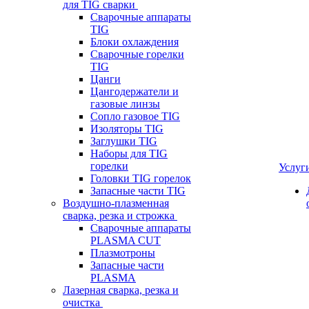
для TIG сварки
Сварочные аппараты
TIG
Блоки охлаждения
Сварочные горелки
TIG
Цанги
Цангодержатели и
газовые линзы
Сопло газовое TIG
Изоляторы TIG
Заглушки TIG
Наборы для TIG
горелки
Услуг
Головки TIG горелок
Запасные части TIG
Воздушно-плазменная
сварка, резка и строжка
Сварочные аппараты
PLASMA CUT
Плазмотроны
Запасные части
PLASMA
Лазерная сварка, резка и
очистка