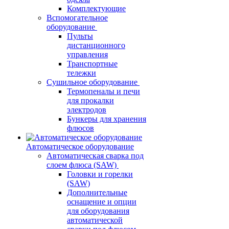
Комплектующие
Вспомогательное
оборудование
Пульты
дистанционного
управления
Транспортные
тележки
Сушильное оборудование
Термопеналы и печи
для прокалки
электродов
Бункеры для хранения
флюсов
Автоматическое оборудование
Автоматическая сварка под
слоем флюса (SAW)
Головки и горелки
(SAW)
Дополнительные
оснащение и опции
для оборудования
автоматической