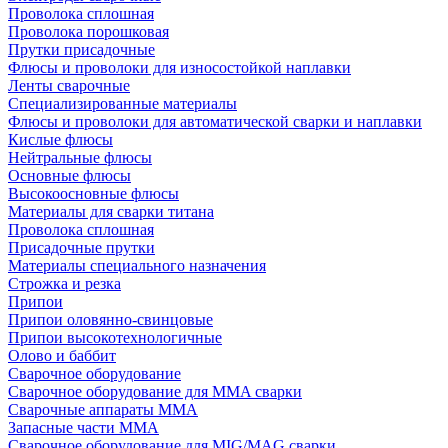
Проволока сплошная
Проволока порошковая
Прутки присадочные
Флюсы и проволоки для износостойкой наплавки
Ленты сварочные
Специализированные материалы
Флюсы и проволоки для автоматической сварки и наплавки
Кислые флюсы
Нейтральные флюсы
Основные флюсы
Высокоосновные флюсы
Материалы для сварки титана
Проволока сплошная
Присадочные прутки
Материалы специального назначения
Строжка и резка
Припои
Припои оловянно-свинцовые
Припои высокотехнологичные
Олово и баббит
Сварочное оборудование
Сварочное оборудование для MMA сварки
Сварочные аппараты MMA
Запасные части MMA
Сварочное оборудование для MIG/MAG сварки