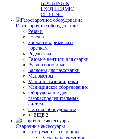
GOUGING &
EXOTHERMIC
CUTTING
Газосварочное оборудование
Резаки
Горелки
Запчасти к резакам и
горелкам
Редукторы
Газовые вентили для сварки
Рукава напорные
Баллоны для газосварки
Манометры
Машины газовой резки
Медицинское оборудование
Оборудование для
газораспределительных
систем
Сетевое оборудование
+ ЕЩЕ 2
Сварочные аксессуары
Инструменты сварщика
Электрододержатели