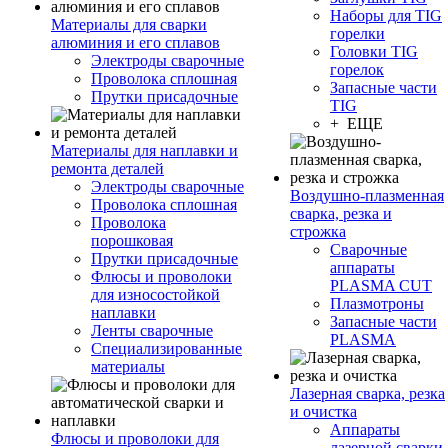
Наборы для TIG
Материалы для сварки
горелки
алюминия и его сплавов
Головки TIG
Электроды сварочные
горелок
Проволока сплошная
Запасные части
Прутки присадочные
TIG
+ ЕЩЕ
Материалы для наплавки и
ремонта деталей
Электроды сварочные
Воздушно-плазменная
Проволока сплошная
сварка, резка и
Проволока
строжка
порошковая
Сварочные
Прутки присадочные
аппараты
Флюсы и проволоки
PLASMA CUT
для износостойкой
Плазмотроны
наплавки
Запасные части
Ленты сварочные
PLASMA
Специализированные
материалы
Лазерная сварка, резка
и очистка
Аппараты
Флюсы и проволоки для
лазерной сварки