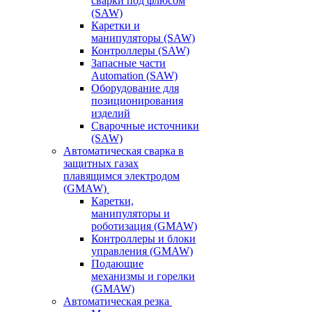
сварки под флюсом
(SAW)
Каретки и
манипуляторы (SAW)
Контроллеры (SAW)
Запасные части
Automation (SAW)
Оборудование для
позиционирования
изделий
Сварочные источники
(SAW)
Автоматическая сварка в
защитных газах
плавящимся электродом
(GMAW)
Каретки,
манипуляторы и
роботизация (GMAW)
Контроллеры и блоки
управления (GMAW)
Подающие
механизмы и горелки
(GMAW)
Автоматическая резка