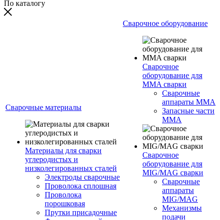
По каталогу
Сварочное оборудование
Сварочное
оборудование для
MMA сварки
Сварочные
аппараты MMA
Сварочные материалы
Запасные части
MMA
Материалы для сварки
Сварочное
углеродистых и
оборудование для
низколегированных сталей
MIG/MAG сварки
Электроды сварочные
Сварочные
Проволока сплошная
аппараты
Проволока
MIG/MAG
порошковая
Механизмы
Прутки присадочные
подачи