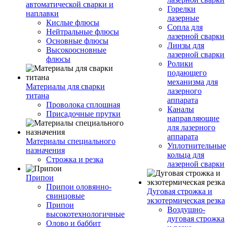
автоматической сварки и
Горелки
наплавки
лазерные
Кислые флюсы
Сопла для
Нейтральные флюсы
лазерной сварки
Основные флюсы
Линзы для
Высокоосновные
лазерной сварки
флюсы
Ролики
подающего
механизма для
Материалы для сварки
лазерного
титана
аппарата
Проволока сплошная
Каналы
Присадочные прутки
направляющие
для лазерного
аппарата
Материалы специального
Уплотнительные
назначения
кольца для
Строжка и резка
лазерной сварки
Припои
Припои оловянно-
Дуговая строжка и
свинцовые
экзотермическая резка
Припои
Воздушно-
высокотехнологичные
дуговая строжка
Олово и баббит