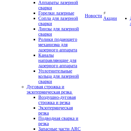
Аппараты лазерной
сварки
Горелки лазерные
Новости
Сопла для лазерной
Акции
сварки
Линзы для лазерной
сварки
Ролики подающего
механизма для
лазерного аппарата
Каналы
направляющие для
лазерного аппарата
Уплотнительные
кольца для лазерной
сварки
Дуговая строжка и
экзотермическая резка
Воздушно-дуговая
строжка и резка
Экзотермическая
резка
Подводная сварка и
резка
Запасные части ARC