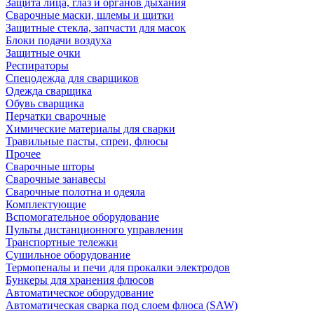
Защита лица, глаз и органов дыхания
Сварочные маски, шлемы и щитки
Защитные стекла, запчасти для масок
Блоки подачи воздуха
Защитные очки
Респираторы
Спецодежда для сварщиков
Одежда сварщика
Обувь сварщика
Перчатки сварочные
Химические материалы для сварки
Травильные пасты, спреи, флюсы
Прочее
Сварочные шторы
Сварочные занавесы
Сварочные полотна и одеяла
Комплектующие
Вспомогательное оборудование
Пульты дистанционного управления
Транспортные тележки
Сушильное оборудование
Термопеналы и печи для прокалки электродов
Бункеры для хранения флюсов
Автоматическое оборудование
Автоматическая сварка под слоем флюса (SAW)