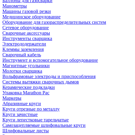
Баллоны для газосварки
Манометры
Машины газовой резки
Медицинское оборудование
Оборудование для газораспределительных систем
Сетевое оборудование
Сварочные аксессуары
Инструменты сварщика
Электрододержатели
Клеммы заземления
Сварочный кабель
Инструмент и вспомогательное оборудование
Магнитные угольники
Молотки сварщика
Вольфрамовые электроды и приспособления
Системы вытяжки сварочных дымов
Керамические подкладки
Упаковка Marathon Pac
Маркеры
Абразивные круги
Круги отрезные по металлу
Круги зачистные
Круги лепестковые тарельчатые
Самозацепляемые шлифовальные круги
Шлифовальные листы