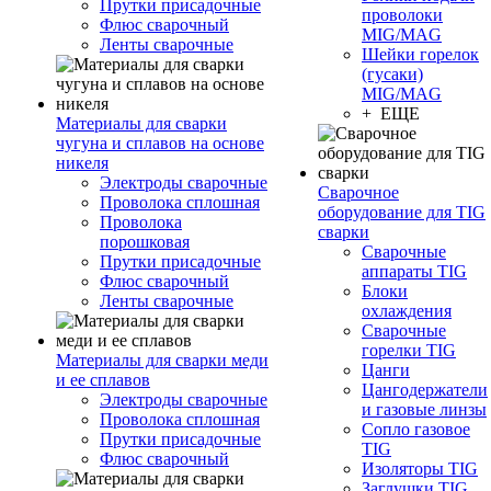
Прутки присадочные
проволоки
Флюс сварочный
MIG/MAG
Ленты сварочные
Шейки горелок
(гусаки)
MIG/MAG
+ ЕЩЕ
Материалы для сварки
чугуна и сплавов на основе
никеля
Электроды сварочные
Сварочное
Проволока сплошная
оборудование для TIG
Проволока
сварки
порошковая
Сварочные
Прутки присадочные
аппараты TIG
Флюс сварочный
Блоки
Ленты сварочные
охлаждения
Сварочные
горелки TIG
Материалы для сварки меди
Цанги
и ее сплавов
Цангодержатели
Электроды сварочные
и газовые линзы
Проволока сплошная
Сопло газовое
Прутки присадочные
TIG
Флюс сварочный
Изоляторы TIG
Заглушки TIG