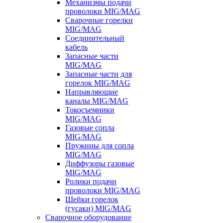
Механизмы подачи
проволоки MIG/MAG
Сварочные горелки
MIG/MAG
Соединительный
кабель
Запасные части
MIG/MAG
Запасные части для
горелок MIG/MAG
Направляющие
каналы MIG/MAG
Токосъемники
MIG/MAG
Газовые сопла
MIG/MAG
Пружины для сопла
MIG/MAG
Диффузоры газовые
MIG/MAG
Ролики подачи
проволоки MIG/MAG
Шейки горелок
(гусаки) MIG/MAG
Сварочное оборудование