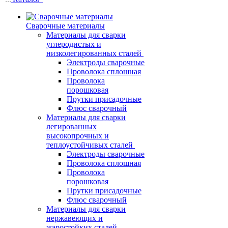
Сварочные материалы
Материалы для сварки
углеродистых и
низколегированных сталей
Электроды сварочные
Проволока сплошная
Проволока
порошковая
Прутки присадочные
Флюс сварочный
Материалы для сварки
легированных
высокопрочных и
теплоустойчивых сталей
Электроды сварочные
Проволока сплошная
Проволока
порошковая
Прутки присадочные
Флюс сварочный
Материалы для сварки
нержавеющих и
жаростойких сталей