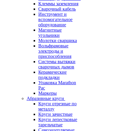
Клеммы заземления
Сварочный кабель
Инструмент и
вспомогательное
оборудование
Магнитные
угольники
Молотки сварщика
Вольфрамовые
электроды и
приспособления
Системы вытяжки
сварочных дымов
Керамические
подкладки
Упаковка Marathon
Pac
Маркеры
Абразивные круги
Круги отрезные по
металлу
Круги зачистные
Круги лепестковые
тарельчатые
Самозацепляемые