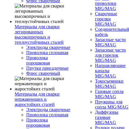
Флюс сварочный
проволоки
MIG/MAG
Сварочные
горелки
MIG/MAG
Материалы для сварки
Соединительны
легированных
кабель
высокопрочных и
Запасные части
теплоустойчивых сталей
MIG/MAG
Электроды сварочные
Запасные части
Проволока сплошная
для горелок
Проволока
MIG/MAG
порошковая
Направляющие
Прутки присадочные
каналы
Флюс сварочный
MIG/MAG
Токосъемники
MIG/MAG
Газовые сопла
Материалы для сварки
MIG/MAG
нержавеющих и
Пружины для
жаростойких сталей
сопла MIG/MAG
Электроды сварочные
Диффузоры
Проволока сплошная
газовые
Проволока
MIG/MAG
порошковая
Ролики подачи