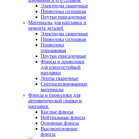
алюминия и его сплавов
Электроды сварочные
Проволока сплошная
Прутки присадочные
Материалы для наплавки и
ремонта деталей
Электроды сварочные
Проволока сплошная
Проволока
порошковая
Прутки присадочные
Флюсы и проволоки
для износостойкой
наплавки
Ленты сварочные
Специализированные
материалы
Флюсы и проволоки для
автоматической сварки и
наплавки
Кислые флюсы
Нейтральные флюсы
Основные флюсы
Высокоосновные
флюсы