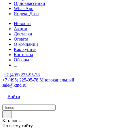
Одноклассники
WhatsApp
Яндекс.Дзен
Новости
Акции
Доставка
Оплата
О компании
Как купить
Контакты
Обзоры
...
+7 (495) 225-95-78
+7 (495) 225-95-78
Многоканальный
sale@ktnd.ru
Войти
Каталог
По всему сайту