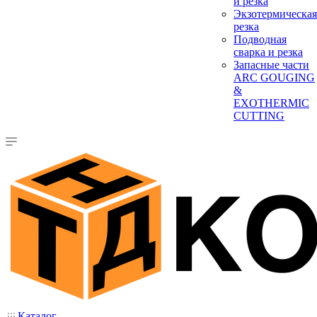
и резка
Экзотермическая
резка
Подводная
сварка и резка
Запасные части
ARC GOUGING
&
EXOTHERMIC
CUTTING
Каталог