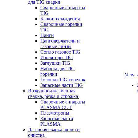
для TIG сварки
Сварочные аппараты
TIG
Блоки охлаждения
Сварочные горелки
TIG
Цанги
Цангодержатели и
газовые линзы
Сопло газовое TIG
Изоляторы TIG
Заглушки TIG
Наборы для TIG
горелки
Услуг
Головки TIG горелок
Запасные части TIG
Воздушно-плазменная
сварка, резка и строжка
Сварочные аппараты
PLASMA CUT
Плазмотроны
Запасные части
PLASMA
Лазерная сварка, резка и
очистка