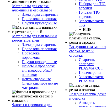
Наборы для TIG
Материалы для сварки
горелки
алюминия и его сплавов
Головки TIG
Электроды сварочные
горелок
Проволока сплошная
Запасные части
Прутки присадочные
TIG
+ ЕЩЕ
Материалы для наплавки и
ремонта деталей
Электроды сварочные
Воздушно-плазменная
Проволока сплошная
сварка, резка и
Проволока
строжка
порошковая
Сварочные
Прутки присадочные
аппараты
Флюсы и проволоки
PLASMA CUT
для износостойкой
Плазмотроны
наплавки
Запасные части
Ленты сварочные
PLASMA
Специализированные
материалы
Лазерная сварка, резка
и очистка
Аппараты
Флюсы и проволоки для
лазерной сварки