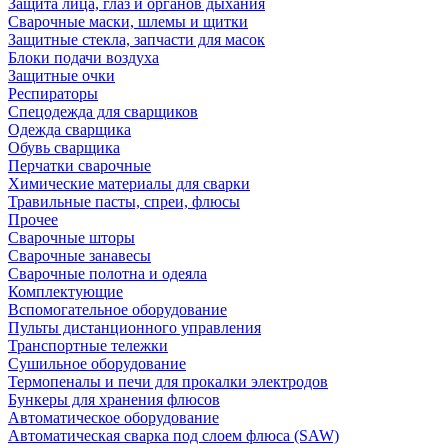
Защита лица, глаз и органов дыхания
Сварочные маски, шлемы и щитки
Защитные стекла, запчасти для масок
Блоки подачи воздуха
Защитные очки
Респираторы
Спецодежда для сварщиков
Одежда сварщика
Обувь сварщика
Перчатки сварочные
Химические материалы для сварки
Травильные пасты, спреи, флюсы
Прочее
Сварочные шторы
Сварочные занавесы
Сварочные полотна и одеяла
Комплектующие
Вспомогательное оборудование
Пульты дистанционного управления
Транспортные тележки
Сушильное оборудование
Термопеналы и печи для прокалки электродов
Бункеры для хранения флюсов
Автоматическое оборудование
Автоматическая сварка под слоем флюса (SAW)