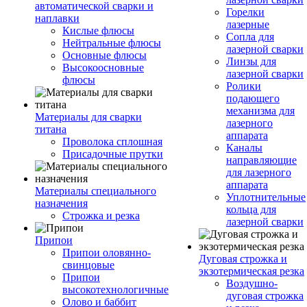
автоматической сварки и
Горелки
наплавки
лазерные
Кислые флюсы
Сопла для
Нейтральные флюсы
лазерной сварки
Основные флюсы
Линзы для
Высокоосновные
лазерной сварки
флюсы
Ролики
подающего
механизма для
Материалы для сварки
лазерного
титана
аппарата
Проволока сплошная
Каналы
Присадочные прутки
направляющие
для лазерного
аппарата
Материалы специального
Уплотнительные
назначения
кольца для
Строжка и резка
лазерной сварки
Припои
Припои оловянно-
Дуговая строжка и
свинцовые
экзотермическая резка
Припои
Воздушно-
высокотехнологичные
дуговая строжка
Олово и баббит