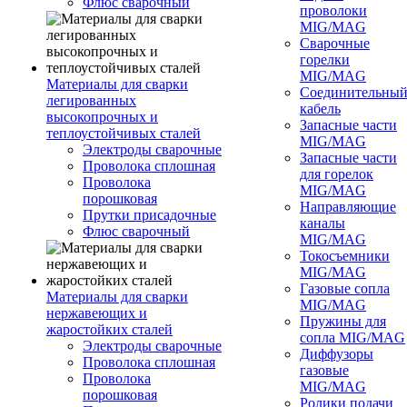
Флюс сварочный
проволоки
MIG/MAG
Сварочные
горелки
MIG/MAG
Материалы для сварки
Соединительны
легированных
кабель
высокопрочных и
Запасные части
теплоустойчивых сталей
MIG/MAG
Электроды сварочные
Запасные части
Проволока сплошная
для горелок
Проволока
MIG/MAG
порошковая
Направляющие
Прутки присадочные
каналы
Флюс сварочный
MIG/MAG
Токосъемники
MIG/MAG
Газовые сопла
Материалы для сварки
MIG/MAG
нержавеющих и
Пружины для
жаростойких сталей
сопла MIG/MAG
Электроды сварочные
Диффузоры
Проволока сплошная
газовые
Проволока
MIG/MAG
порошковая
Ролики подачи