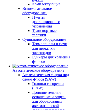
Комплектующие
Вспомогательное
оборудование
Пульты
дистанционного
управления
Транспортные
тележки
Сушильное оборудование
Термопеналы и печи
для прокалки
электродов
Бункеры для хранения
флюсов
Автоматическое оборудование
Автоматическая сварка под
слоем флюса (SAW)
Головки и горелки
(SAW)
Дополнительные
оснащение и опции
для оборудования
автоматической