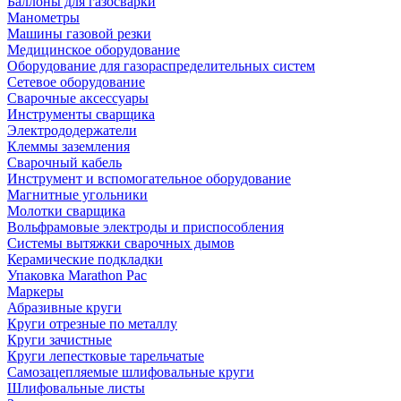
Баллоны для газосварки
Манометры
Машины газовой резки
Медицинское оборудование
Оборудование для газораспределительных систем
Сетевое оборудование
Сварочные аксессуары
Инструменты сварщика
Электрододержатели
Клеммы заземления
Сварочный кабель
Инструмент и вспомогательное оборудование
Магнитные угольники
Молотки сварщика
Вольфрамовые электроды и приспособления
Системы вытяжки сварочных дымов
Керамические подкладки
Упаковка Marathon Pac
Маркеры
Абразивные круги
Круги отрезные по металлу
Круги зачистные
Круги лепестковые тарельчатые
Самозацепляемые шлифовальные круги
Шлифовальные листы