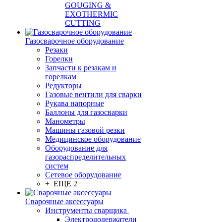
GOUGING &
EXOTHERMIC
CUTTING
Газосварочное оборудование
Резаки
Горелки
Запчасти к резакам и
горелкам
Редукторы
Газовые вентили для сварки
Рукава напорные
Баллоны для газосварки
Манометры
Машины газовой резки
Медицинское оборудование
Оборудование для
газораспределительных
систем
Сетевое оборудование
+ ЕЩЕ 2
Сварочные аксессуары
Инструменты сварщика
Электрододержатели