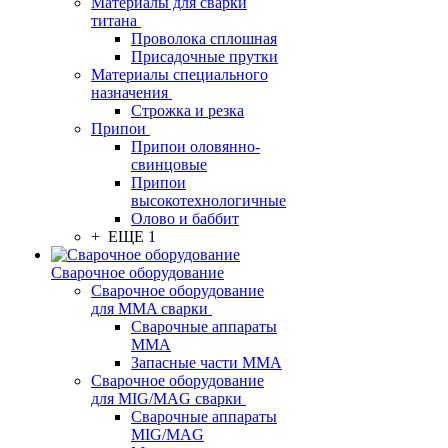
Материалы для сварки
титана
Проволока сплошная
Присадочные прутки
Материалы специального
назначения
Строжка и резка
Припои
Припои оловянно-
свинцовые
Припои
высокотехнологичные
Олово и баббит
+ ЕЩЕ 1
Сварочное оборудование
Сварочное оборудование
для MMA сварки
Сварочные аппараты
MMA
Запасные части MMA
Сварочное оборудование
для MIG/MAG сварки
Сварочные аппараты
MIG/MAG