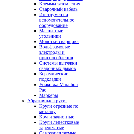
Клеммы заземления
Сварочный кабель
Инструмент и
вспомогательное
оборудование
Магнитные
угольники
Молотки сварщика
Вольфрамовые
электроды и
приспособления
Системы вытяжки
сварочных дымов
Керамические
подкладки
Упаковка Marathon
Pac
Маркеры
Абразивные круги
Круги отрезные по
металлу
Круги зачистные
Круги лепестковые
тарельчатые
Самозацепляемые