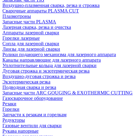
Воздушно-плазменная сварка, резка и строжка
Сварочные аппараты PLASMA CUT
Плазмотроны
Запасные части PLASMA
Лазерная сварка, резка и очистка
Аппараты лазерной сварки
Горелки лазерные
Сопла для лазерной сварки
Линзы для лазерной сварки
Ролики подающего механизма для лазерного аппарата
Каналы направляющие для лазерного аппарата
Уплотнительные кольца для лазерной сварки
Дуговая строжка и экзотермическая резка
Воздушно-дуговая строжка и резка
Экзотермическая резка
Подводная сварка и резка
Запасные части ARC GOUGING & EXOTHERMIC CUTTING
Газосварочное оборудование
Резаки
Горелки
Запчасти к резакам и горелкам
Редукторы
Газовые вентили для сварки
Рукава напорные