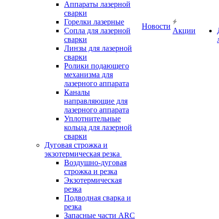
Аппараты лазерной
сварки
Горелки лазерные
Новости
Сопла для лазерной
Акции
сварки
Линзы для лазерной
сварки
Ролики подающего
механизма для
лазерного аппарата
Каналы
направляющие для
лазерного аппарата
Уплотнительные
кольца для лазерной
сварки
Дуговая строжка и
экзотермическая резка
Воздушно-дуговая
строжка и резка
Экзотермическая
резка
Подводная сварка и
резка
Запасные части ARC