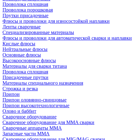
Проволока сплошная
Проволока порошковая
Прутки присадочные
Флюсы и проволоки для износостойкой наплавки
Ленты сварочные
Специализированные материалы
Флюсы и проволоки для автоматической сварки и наплавки
Кислые флюсы
Нейтральные флюсы
Основные флюсы
Высокоосновные флюсы
Материалы для сварки титана
Проволока сплошная
Присадочные прутки
Материалы специального назначения
Строжка и резка
Припои
Припои оловянно-свинцовые
Припои высокотехнологичные
Олово и баббит
Сварочное оборудование
Сварочное оборудование для MMA сварки
Сварочные аппараты MMA
Запасные части MMA
Сварочное оборудование для MIG/MAG сварки