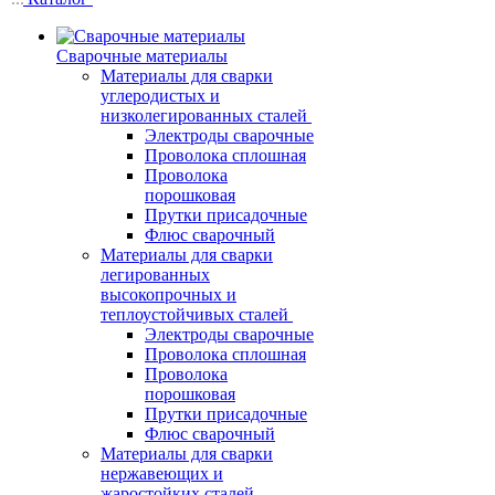
Сварочные материалы
Материалы для сварки
углеродистых и
низколегированных сталей
Электроды сварочные
Проволока сплошная
Проволока
порошковая
Прутки присадочные
Флюс сварочный
Материалы для сварки
легированных
высокопрочных и
теплоустойчивых сталей
Электроды сварочные
Проволока сплошная
Проволока
порошковая
Прутки присадочные
Флюс сварочный
Материалы для сварки
нержавеющих и
жаростойких сталей