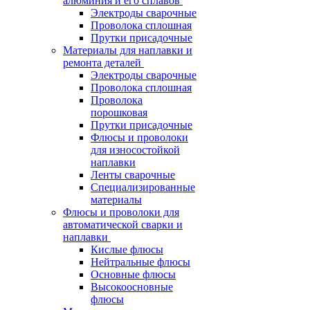
алюминия и его сплавов
Электроды сварочные
Проволока сплошная
Прутки присадочные
Материалы для наплавки и
ремонта деталей
Электроды сварочные
Проволока сплошная
Проволока
порошковая
Прутки присадочные
Флюсы и проволоки
для износостойкой
наплавки
Ленты сварочные
Специализированные
материалы
Флюсы и проволоки для
автоматической сварки и
наплавки
Кислые флюсы
Нейтральные флюсы
Основные флюсы
Высокоосновные
флюсы