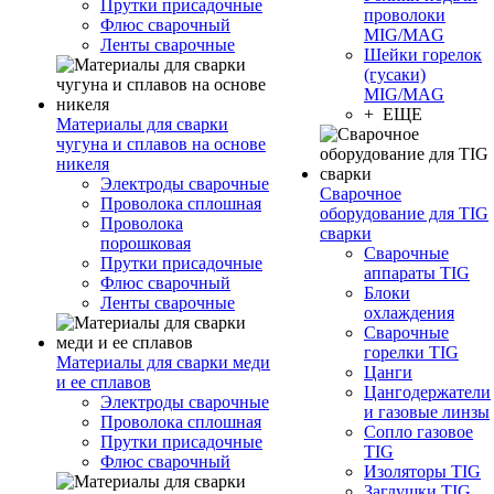
Прутки присадочные
проволоки
Флюс сварочный
MIG/MAG
Ленты сварочные
Шейки горелок
(гусаки)
MIG/MAG
+ ЕЩЕ
Материалы для сварки
чугуна и сплавов на основе
никеля
Электроды сварочные
Сварочное
Проволока сплошная
оборудование для TIG
Проволока
сварки
порошковая
Сварочные
Прутки присадочные
аппараты TIG
Флюс сварочный
Блоки
Ленты сварочные
охлаждения
Сварочные
горелки TIG
Материалы для сварки меди
Цанги
и ее сплавов
Цангодержатели
Электроды сварочные
и газовые линзы
Проволока сплошная
Сопло газовое
Прутки присадочные
TIG
Флюс сварочный
Изоляторы TIG
Заглушки TIG