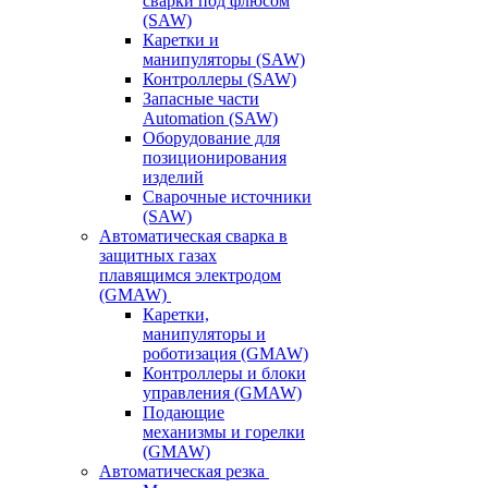
сварки под флюсом
(SAW)
Каретки и
манипуляторы (SAW)
Контроллеры (SAW)
Запасные части
Automation (SAW)
Оборудование для
позиционирования
изделий
Сварочные источники
(SAW)
Автоматическая сварка в
защитных газах
плавящимся электродом
(GMAW)
Каретки,
манипуляторы и
роботизация (GMAW)
Контроллеры и блоки
управления (GMAW)
Подающие
механизмы и горелки
(GMAW)
Автоматическая резка