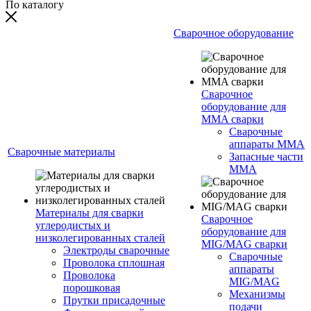
По каталогу
Сварочное оборудование
Сварочное
оборудование для
MMA сварки
Сварочные
аппараты MMA
Сварочные материалы
Запасные части
MMA
Материалы для сварки
Сварочное
углеродистых и
оборудование для
низколегированных сталей
MIG/MAG сварки
Электроды сварочные
Сварочные
Проволока сплошная
аппараты
Проволока
MIG/MAG
порошковая
Механизмы
Прутки присадочные
подачи