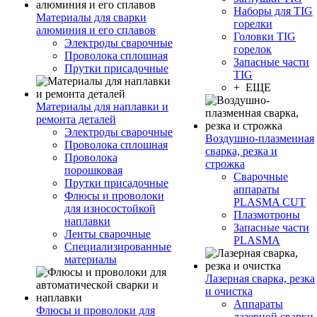
Наборы для TIG
Материалы для сварки
горелки
алюминия и его сплавов
Головки TIG
Электроды сварочные
горелок
Проволока сплошная
Запасные части
Прутки присадочные
TIG
+ ЕЩЕ
Материалы для наплавки и
ремонта деталей
Электроды сварочные
Воздушно-плазменная
Проволока сплошная
сварка, резка и
Проволока
строжка
порошковая
Сварочные
Прутки присадочные
аппараты
Флюсы и проволоки
PLASMA CUT
для износостойкой
Плазмотроны
наплавки
Запасные части
Ленты сварочные
PLASMA
Специализированные
материалы
Лазерная сварка, резка
и очистка
Аппараты
Флюсы и проволоки для
лазерной сварки