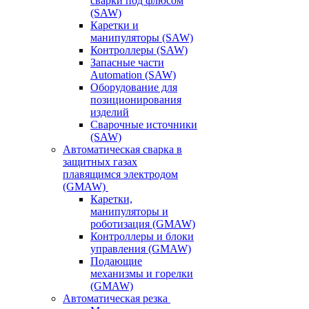
сварки под флюсом
(SAW)
Каретки и
манипуляторы (SAW)
Контроллеры (SAW)
Запасные части
Automation (SAW)
Оборудование для
позиционирования
изделий
Сварочные источники
(SAW)
Автоматическая сварка в
защитных газах
плавящимся электродом
(GMAW)
Каретки,
манипуляторы и
роботизация (GMAW)
Контроллеры и блоки
управления (GMAW)
Подающие
механизмы и горелки
(GMAW)
Автоматическая резка