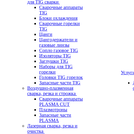
для TIG сварки
Сварочные аппараты
TIG
Блоки охлаждения
Сварочные горелки
TIG
Цанги
Цангодержатели и
газовые линзы
Сопло газовое TIG
Изоляторы TIG
Заглушки TIG
Наборы для TIG
горелки
Услуг
Головки TIG горелок
Запасные части TIG
Воздушно-плазменная
сварка, резка и строжка
Сварочные аппараты
PLASMA CUT
Плазмотроны
Запасные части
PLASMA
Лазерная сварка, резка и
очистка