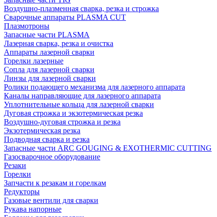
Воздушно-плазменная сварка, резка и строжка
Сварочные аппараты PLASMA CUT
Плазмотроны
Запасные части PLASMA
Лазерная сварка, резка и очистка
Аппараты лазерной сварки
Горелки лазерные
Сопла для лазерной сварки
Линзы для лазерной сварки
Ролики подающего механизма для лазерного аппарата
Каналы направляющие для лазерного аппарата
Уплотнительные кольца для лазерной сварки
Дуговая строжка и экзотермическая резка
Воздушно-дуговая строжка и резка
Экзотермическая резка
Подводная сварка и резка
Запасные части ARC GOUGING & EXOTHERMIC CUTTING
Газосварочное оборудование
Резаки
Горелки
Запчасти к резакам и горелкам
Редукторы
Газовые вентили для сварки
Рукава напорные