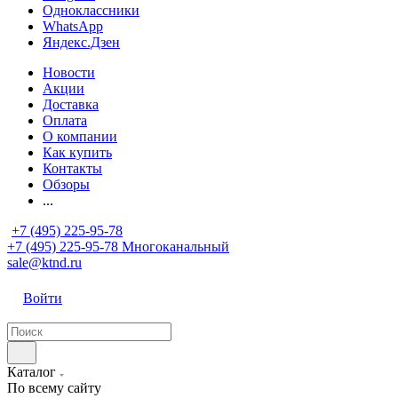
Одноклассники
WhatsApp
Яндекс.Дзен
Новости
Акции
Доставка
Оплата
О компании
Как купить
Контакты
Обзоры
...
+7 (495) 225-95-78
+7 (495) 225-95-78
Многоканальный
sale@ktnd.ru
Войти
Каталог
По всему сайту