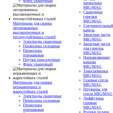
Флюс сварочный
проволоки
MIG/MAG
Сварочные
горелки
MIG/MAG
Материалы для сварки
Соединительны
легированных
кабель
высокопрочных и
Запасные части
теплоустойчивых сталей
MIG/MAG
Электроды сварочные
Запасные части
Проволока сплошная
для горелок
Проволока
MIG/MAG
порошковая
Направляющие
Прутки присадочные
каналы
Флюс сварочный
MIG/MAG
Токосъемники
MIG/MAG
Газовые сопла
Материалы для сварки
MIG/MAG
нержавеющих и
Пружины для
жаростойких сталей
сопла MIG/MAG
Электроды сварочные
Диффузоры
Проволока сплошная
газовые
Проволока
MIG/MAG
порошковая
Ролики подачи