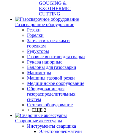
GOUGING &
EXOTHERMIC
CUTTING
Газосварочное оборудование
Резаки
Горелки
Запчасти к резакам и
горелкам
Редукторы
Газовые вентили для сварки
Рукава напорные
Баллоны для газосварки
Манометры
Машины газовой резки
Медицинское оборудование
Оборудование для
газораспределительных
систем
Сетевое оборудование
+ ЕЩЕ 2
Сварочные аксессуары
Инструменты сварщика
Электрододержатели