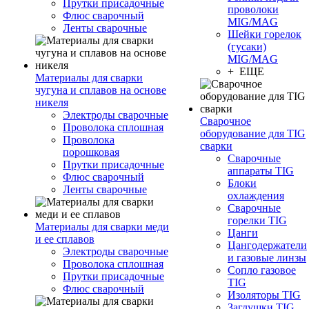
Прутки присадочные
проволоки
Флюс сварочный
MIG/MAG
Ленты сварочные
Шейки горелок
(гусаки)
MIG/MAG
+ ЕЩЕ
Материалы для сварки
чугуна и сплавов на основе
никеля
Электроды сварочные
Сварочное
Проволока сплошная
оборудование для TIG
Проволока
сварки
порошковая
Сварочные
Прутки присадочные
аппараты TIG
Флюс сварочный
Блоки
Ленты сварочные
охлаждения
Сварочные
горелки TIG
Материалы для сварки меди
Цанги
и ее сплавов
Цангодержатели
Электроды сварочные
и газовые линзы
Проволока сплошная
Сопло газовое
Прутки присадочные
TIG
Флюс сварочный
Изоляторы TIG
Заглушки TIG