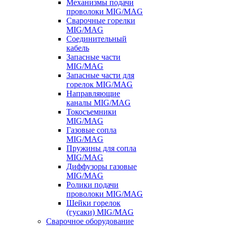
Механизмы подачи
проволоки MIG/MAG
Сварочные горелки
MIG/MAG
Соединительный
кабель
Запасные части
MIG/MAG
Запасные части для
горелок MIG/MAG
Направляющие
каналы MIG/MAG
Токосъемники
MIG/MAG
Газовые сопла
MIG/MAG
Пружины для сопла
MIG/MAG
Диффузоры газовые
MIG/MAG
Ролики подачи
проволоки MIG/MAG
Шейки горелок
(гусаки) MIG/MAG
Сварочное оборудование