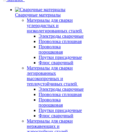
Сварочные материалы
Материалы для сварки
углеродистых и
низколегированных сталей
Электроды сварочные
Проволока сплошная
Проволока
порошковая
Прутки присадочные
Флюс сварочный
Материалы для сварки
легированных
высокопрочных и
теплоустойчивых сталей
Электроды сварочные
Проволока сплошная
Проволока
порошковая
Прутки присадочные
Флюс сварочный
Материалы для сварки
нержавеющих и
жаростойких сталей