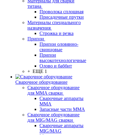
Материалы для сварки
титана
Проволока сплошная
Присадочные прутки
Материалы специального
назначения
Строжка и резка
Припои
Припои оловянно-
свинцовые
Припои
высокотехнологичные
Олово и баббит
+ ЕЩЕ 1
Сварочное оборудование
Сварочное оборудование
для MMA сварки
Сварочные аппараты
MMA
Запасные части MMA
Сварочное оборудование
для MIG/MAG сварки
Сварочные аппараты
MIG/MAG