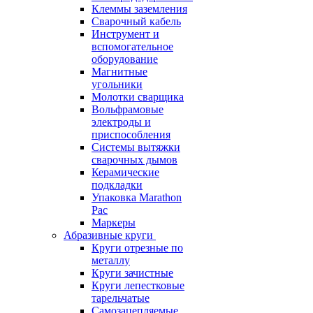
Клеммы заземления
Сварочный кабель
Инструмент и
вспомогательное
оборудование
Магнитные
угольники
Молотки сварщика
Вольфрамовые
электроды и
приспособления
Системы вытяжки
сварочных дымов
Керамические
подкладки
Упаковка Marathon
Pac
Маркеры
Абразивные круги
Круги отрезные по
металлу
Круги зачистные
Круги лепестковые
тарельчатые
Самозацепляемые