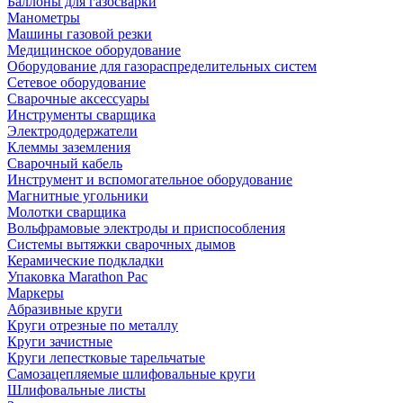
Баллоны для газосварки
Манометры
Машины газовой резки
Медицинское оборудование
Оборудование для газораспределительных систем
Сетевое оборудование
Сварочные аксессуары
Инструменты сварщика
Электрододержатели
Клеммы заземления
Сварочный кабель
Инструмент и вспомогательное оборудование
Магнитные угольники
Молотки сварщика
Вольфрамовые электроды и приспособления
Системы вытяжки сварочных дымов
Керамические подкладки
Упаковка Marathon Pac
Маркеры
Абразивные круги
Круги отрезные по металлу
Круги зачистные
Круги лепестковые тарельчатые
Самозацепляемые шлифовальные круги
Шлифовальные листы