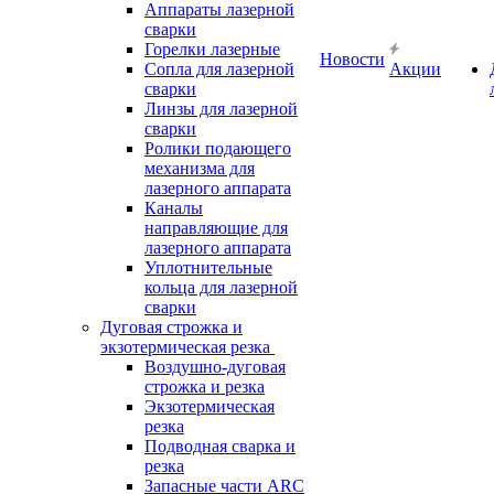
Аппараты лазерной
сварки
Горелки лазерные
Новости
Сопла для лазерной
Акции
сварки
Линзы для лазерной
сварки
Ролики подающего
механизма для
лазерного аппарата
Каналы
направляющие для
лазерного аппарата
Уплотнительные
кольца для лазерной
сварки
Дуговая строжка и
экзотермическая резка
Воздушно-дуговая
строжка и резка
Экзотермическая
резка
Подводная сварка и
резка
Запасные части ARC