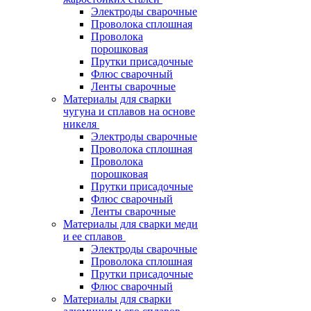
Электроды сварочные
Проволока сплошная
Проволока
порошковая
Прутки присадочные
Флюс сварочный
Ленты сварочные
Материалы для сварки
чугуна и сплавов на основе
никеля
Электроды сварочные
Проволока сплошная
Проволока
порошковая
Прутки присадочные
Флюс сварочный
Ленты сварочные
Материалы для сварки меди
и ее сплавов
Электроды сварочные
Проволока сплошная
Прутки присадочные
Флюс сварочный
Материалы для сварки