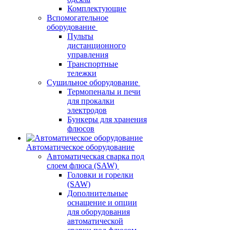
Комплектующие
Вспомогательное
оборудование
Пульты
дистанционного
управления
Транспортные
тележки
Сушильное оборудование
Термопеналы и печи
для прокалки
электродов
Бункеры для хранения
флюсов
Автоматическое оборудование
Автоматическая сварка под
слоем флюса (SAW)
Головки и горелки
(SAW)
Дополнительные
оснащение и опции
для оборудования
автоматической