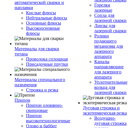
автоматической сварки и
Горелки
наплавки
лазерные
Кислые флюсы
Сопла для
Нейтральные флюсы
лазерной сварки
Основные флюсы
Линзы для
Высокоосновные
лазерной сварки
флюсы
Ролики
подающего
механизма для
Материалы для сварки
лазерного
титана
аппарата
Проволока сплошная
Каналы
Присадочные прутки
направляющие
для лазерного
аппарата
Материалы специального
Уплотнительные
назначения
кольца для
Строжка и резка
лазерной сварки
Припои
Припои оловянно-
Дуговая строжка и
свинцовые
экзотермическая резка
Припои
Воздушно-
высокотехнологичные
дуговая строжка
Олово и баббит