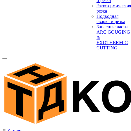
и резка
Экзотермическая
резка
Подводная
сварка и резка
Запасные части
ARC GOUGING
&
EXOTHERMIC
CUTTING
Каталог