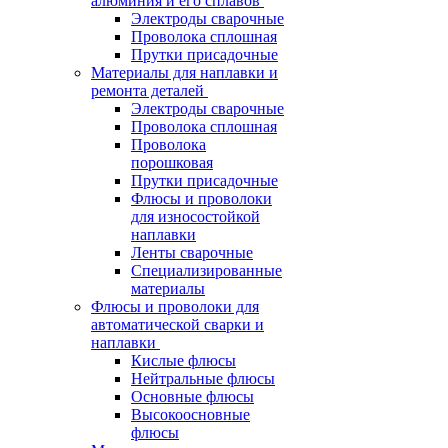
алюминия и его сплавов
Электроды сварочные
Проволока сплошная
Прутки присадочные
Материалы для наплавки и
ремонта деталей
Электроды сварочные
Проволока сплошная
Проволока
порошковая
Прутки присадочные
Флюсы и проволоки
для износостойкой
наплавки
Ленты сварочные
Специализированные
материалы
Флюсы и проволоки для
автоматической сварки и
наплавки
Кислые флюсы
Нейтральные флюсы
Основные флюсы
Высокоосновные
флюсы