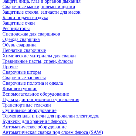
Защита лица, глаз и органов дыхания
Сварочные маски, шлемы и щитки
Защитные стекла, запчасти для масок
Блоки подачи воздуха
Защитные очки
Респираторы
Спецодежда для сварщиков
Одежда сварщика
Обувь сварщика
Перчатки сварочные
Химические материалы для сварки
Травильные пасты, спреи, флюсы
Прочее
Сварочные шторы
Сварочные занавесы
Сварочные полотна и одеяла
Комплектующие
Вспомогательное оборудование
Пульты дистанционного управления
Транспортные тележки
Сушильное оборудование
Термопеналы и печи для прокалки электродов
Бункеры для хранения флюсов
Автоматическое оборудование
Автоматическая сварка под слоем флюса (SAW)