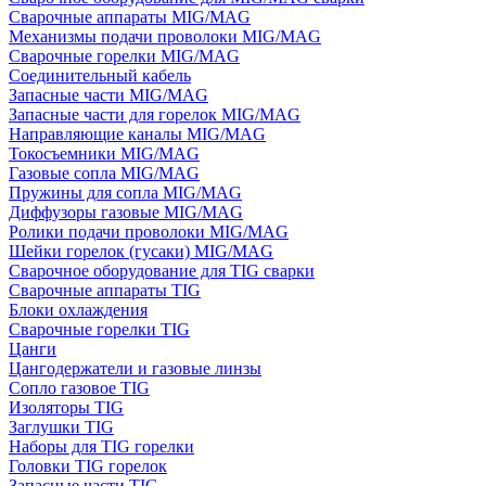
Сварочные аппараты MIG/MAG
Механизмы подачи проволоки MIG/MAG
Сварочные горелки MIG/MAG
Соединительный кабель
Запасные части MIG/MAG
Запасные части для горелок MIG/MAG
Направляющие каналы MIG/MAG
Токосъемники MIG/MAG
Газовые сопла MIG/MAG
Пружины для сопла MIG/MAG
Диффузоры газовые MIG/MAG
Ролики подачи проволоки MIG/MAG
Шейки горелок (гусаки) MIG/MAG
Сварочное оборудование для TIG сварки
Сварочные аппараты TIG
Блоки охлаждения
Сварочные горелки TIG
Цанги
Цангодержатели и газовые линзы
Сопло газовое TIG
Изоляторы TIG
Заглушки TIG
Наборы для TIG горелки
Головки TIG горелок
Запасные части TIG