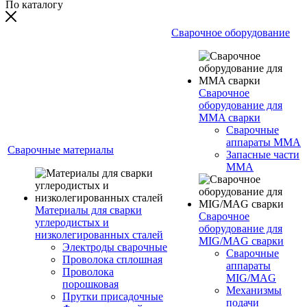
По каталогу
Сварочное оборудование
Сварочное
оборудование для
MMA сварки
Сварочные
аппараты MMA
Сварочные материалы
Запасные части
MMA
Материалы для сварки
Сварочное
углеродистых и
оборудование для
низколегированных сталей
MIG/MAG сварки
Электроды сварочные
Сварочные
Проволока сплошная
аппараты
Проволока
MIG/MAG
порошковая
Механизмы
Прутки присадочные
подачи