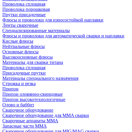
Проволока сплошная
Проволока порошковая
Прутки присадочные
Флюсы и проволоки для износостойкой наплавки
Ленты сварочные
Специализированные материалы
Флюсы и проволоки для автоматической сварки и наплавки
Кислые флюсы
Нейтральные флюсы
Основные флюсы
Высокоосновные флюсы
Материалы для сварки титана
Проволока сплошная
Присадочные прутки
Материалы специального назначения
Строжка и резка
Припои
Припои оловянно-свинцовые
Припои высокотехнологичные
Олово и баббит
Сварочное оборудование
Сварочное оборудование для MMA сварки
Сварочные аппараты MMA
Запасные части MMA
Сварочное оборудование для MIG/MAG сварки