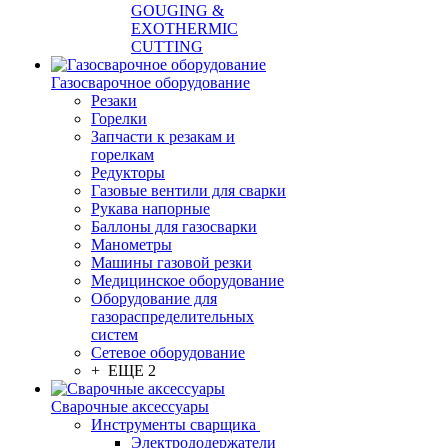
GOUGING &
EXOTHERMIC
CUTTING
Газосварочное оборудование
Резаки
Горелки
Запчасти к резакам и
горелкам
Редукторы
Газовые вентили для сварки
Рукава напорные
Баллоны для газосварки
Манометры
Машины газовой резки
Медицинское оборудование
Оборудование для
газораспределительных
систем
Сетевое оборудование
+ ЕЩЕ 2
Сварочные аксессуары
Инструменты сварщика
Электрододержатели