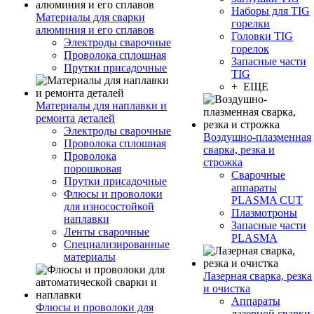
Наборы для TIG
Материалы для сварки
горелки
алюминия и его сплавов
Головки TIG
Электроды сварочные
горелок
Проволока сплошная
Запасные части
Прутки присадочные
TIG
+ ЕЩЕ
Материалы для наплавки и
ремонта деталей
Электроды сварочные
Воздушно-плазменная
Проволока сплошная
сварка, резка и
Проволока
строжка
порошковая
Сварочные
Прутки присадочные
аппараты
Флюсы и проволоки
PLASMA CUT
для износостойкой
Плазмотроны
наплавки
Запасные части
Ленты сварочные
PLASMA
Специализированные
материалы
Лазерная сварка, резка
и очистка
Аппараты
Флюсы и проволоки для
лазерной сварки