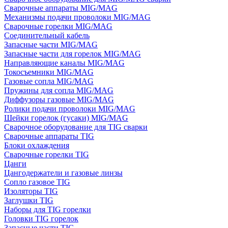
Сварочные аппараты MIG/MAG
Механизмы подачи проволоки MIG/MAG
Сварочные горелки MIG/MAG
Соединительный кабель
Запасные части MIG/MAG
Запасные части для горелок MIG/MAG
Направляющие каналы MIG/MAG
Токосъемники MIG/MAG
Газовые сопла MIG/MAG
Пружины для сопла MIG/MAG
Диффузоры газовые MIG/MAG
Ролики подачи проволоки MIG/MAG
Шейки горелок (гусаки) MIG/MAG
Сварочное оборудование для TIG сварки
Сварочные аппараты TIG
Блоки охлаждения
Сварочные горелки TIG
Цанги
Цангодержатели и газовые линзы
Сопло газовое TIG
Изоляторы TIG
Заглушки TIG
Наборы для TIG горелки
Головки TIG горелок
Запасные части TIG