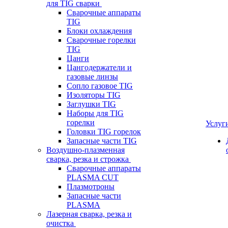
для TIG сварки
Сварочные аппараты
TIG
Блоки охлаждения
Сварочные горелки
TIG
Цанги
Цангодержатели и
газовые линзы
Сопло газовое TIG
Изоляторы TIG
Заглушки TIG
Наборы для TIG
горелки
Услуг
Головки TIG горелок
Запасные части TIG
Воздушно-плазменная
сварка, резка и строжка
Сварочные аппараты
PLASMA CUT
Плазмотроны
Запасные части
PLASMA
Лазерная сварка, резка и
очистка