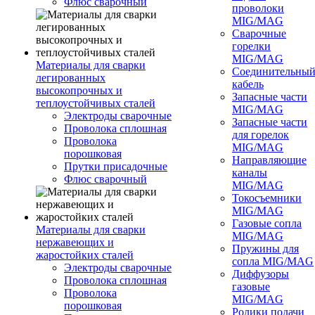
Флюс сварочный
проволоки
MIG/MAG
Сварочные
горелки
MIG/MAG
Материалы для сварки
Соединительны
легированных
кабель
высокопрочных и
Запасные части
теплоустойчивых сталей
MIG/MAG
Электроды сварочные
Запасные части
Проволока сплошная
для горелок
Проволока
MIG/MAG
порошковая
Направляющие
Прутки присадочные
каналы
Флюс сварочный
MIG/MAG
Токосъемники
MIG/MAG
Газовые сопла
Материалы для сварки
MIG/MAG
нержавеющих и
Пружины для
жаростойких сталей
сопла MIG/MAG
Электроды сварочные
Диффузоры
Проволока сплошная
газовые
Проволока
MIG/MAG
порошковая
Ролики подачи