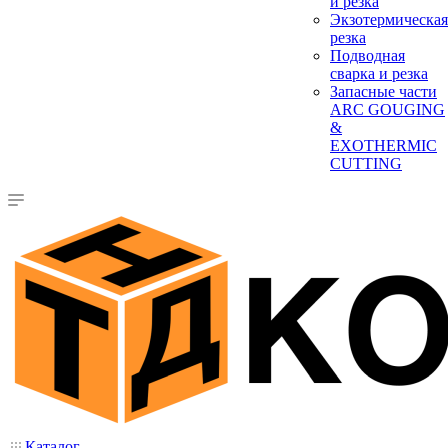
и резка
Экзотермическая
резка
Подводная
сварка и резка
Запасные части
ARC GOUGING
&
EXOTHERMIC
CUTTING
Каталог