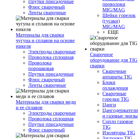
Прутки присадочные
проволоки
Флюс сварочный
MIG/MAG
Ленты сварочные
Шейки горелок
(гусаки)
MIG/MAG
+ ЕЩЕ
Материалы для сварки
чугуна и сплавов на основе
никеля
Электроды сварочные
Сварочное
Проволока сплошная
оборудование для TIG
Проволока
сварки
порошковая
Сварочные
Прутки присадочные
аппараты TIG
Флюс сварочный
Блоки
Ленты сварочные
охлаждения
Сварочные
горелки TIG
Материалы для сварки меди
Цанги
и ее сплавов
Цангодержатели
Электроды сварочные
и газовые линзы
Проволока сплошная
Сопло газовое
Прутки присадочные
TIG
Флюс сварочный
Изоляторы TIG
Заглушки TIG