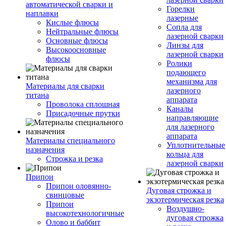
автоматической сварки и
Горелки
наплавки
лазерные
Кислые флюсы
Сопла для
Нейтральные флюсы
лазерной сварки
Основные флюсы
Линзы для
Высокоосновные
лазерной сварки
флюсы
Ролики
подающего
механизма для
Материалы для сварки
лазерного
титана
аппарата
Проволока сплошная
Каналы
Присадочные прутки
направляющие
для лазерного
аппарата
Материалы специального
Уплотнительные
назначения
кольца для
Строжка и резка
лазерной сварки
Припои
Припои оловянно-
Дуговая строжка и
свинцовые
экзотермическая резка
Припои
Воздушно-
высокотехнологичные
дуговая строжка
Олово и баббит