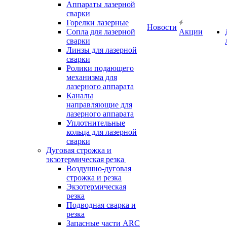
Аппараты лазерной
сварки
Горелки лазерные
Новости
Сопла для лазерной
Акции
сварки
Линзы для лазерной
сварки
Ролики подающего
механизма для
лазерного аппарата
Каналы
направляющие для
лазерного аппарата
Уплотнительные
кольца для лазерной
сварки
Дуговая строжка и
экзотермическая резка
Воздушно-дуговая
строжка и резка
Экзотермическая
резка
Подводная сварка и
резка
Запасные части ARC