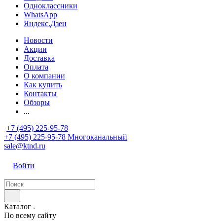
Одноклассники
WhatsApp
Яндекс.Дзен
Новости
Акции
Доставка
Оплата
О компании
Как купить
Контакты
Обзоры
...
+7 (495) 225-95-78
+7 (495) 225-95-78
Многоканальный
sale@ktnd.ru
Войти
Каталог
По всему сайту