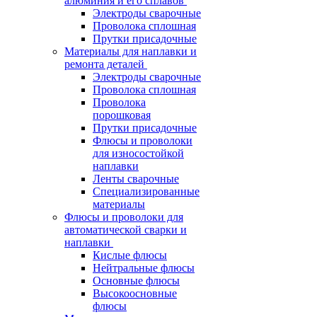
алюминия и его сплавов
Электроды сварочные
Проволока сплошная
Прутки присадочные
Материалы для наплавки и
ремонта деталей
Электроды сварочные
Проволока сплошная
Проволока
порошковая
Прутки присадочные
Флюсы и проволоки
для износостойкой
наплавки
Ленты сварочные
Специализированные
материалы
Флюсы и проволоки для
автоматической сварки и
наплавки
Кислые флюсы
Нейтральные флюсы
Основные флюсы
Высокоосновные
флюсы