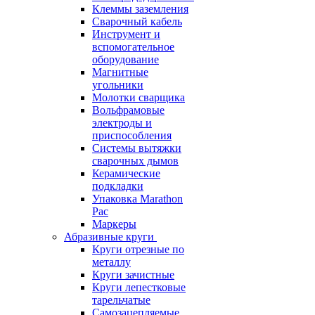
Клеммы заземления
Сварочный кабель
Инструмент и
вспомогательное
оборудование
Магнитные
угольники
Молотки сварщика
Вольфрамовые
электроды и
приспособления
Системы вытяжки
сварочных дымов
Керамические
подкладки
Упаковка Marathon
Pac
Маркеры
Абразивные круги
Круги отрезные по
металлу
Круги зачистные
Круги лепестковые
тарельчатые
Самозацепляемые