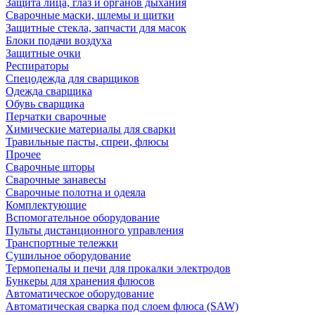
Защита лица, глаз и органов дыхания
Сварочные маски, шлемы и щитки
Защитные стекла, запчасти для масок
Блоки подачи воздуха
Защитные очки
Респираторы
Спецодежда для сварщиков
Одежда сварщика
Обувь сварщика
Перчатки сварочные
Химические материалы для сварки
Травильные пасты, спреи, флюсы
Прочее
Сварочные шторы
Сварочные занавесы
Сварочные полотна и одеяла
Комплектующие
Вспомогательное оборудование
Пульты дистанционного управления
Транспортные тележки
Сушильное оборудование
Термопеналы и печи для прокалки электродов
Бункеры для хранения флюсов
Автоматическое оборудование
Автоматическая сварка под слоем флюса (SAW)