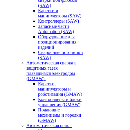
сварки под флюсом
(SAW)
Каретки и
манипуляторы (SAW)
Контроллеры (SAW)
Запасные части
Automation (SAW)
Оборудование для
позиционирования
изделий
Сварочные источники
(SAW)
Автоматическая сварка в
защитных газах
плавящимся электродом
(GMAW)
Каретки,
манипуляторы и
роботизация (GMAW)
Контроллеры и блоки
управления (GMAW)
Подающие
механизмы и горелки
(GMAW)
Автоматическая резка