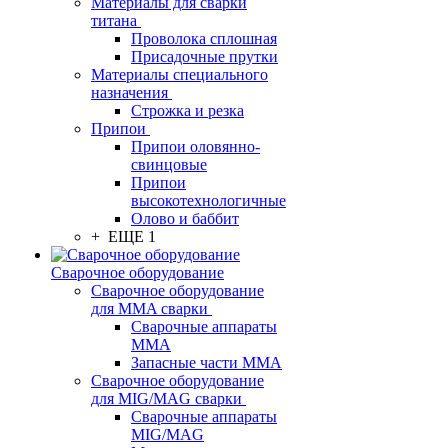
Материалы для сварки
титана
Проволока сплошная
Присадочные прутки
Материалы специального
назначения
Строжка и резка
Припои
Припои оловянно-
свинцовые
Припои
высокотехнологичные
Олово и баббит
+ ЕЩЕ 1
Сварочное оборудование
Сварочное оборудование
для MMA сварки
Сварочные аппараты
MMA
Запасные части MMA
Сварочное оборудование
для MIG/MAG сварки
Сварочные аппараты
MIG/MAG