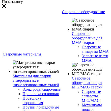
По каталогу
Сварочное оборудование
Сварочное
оборудование для
MMA сварки
Сварочные
аппараты MMA
Сварочные материалы
Запасные части
MMA
Материалы для сварки
Сварочное
углеродистых и
оборудование для
низколегированных сталей
MIG/MAG сварки
Электроды сварочные
Сварочные
Проволока сплошная
аппараты
Проволока
MIG/MAG
порошковая
Механизмы
Прутки присадочные
подачи