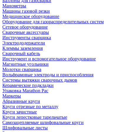
Баллоны для газосварки
Манометры
Машины газовой резки
Медицинское оборудование
Оборудование для газораспределительных систем
Сетевое оборудование
Сварочные аксессуары
Инструменты сварщика
Электрододержатели
Клеммы заземления
Сварочный кабель
Инструмент и вспомогательное оборудование
Магнитные угольники
Молотки сварщика
Вольфрамовые электроды и приспособления
Системы вытяжки сварочных дымов
Керамические подкладки
Упаковка Marathon Pac
Маркеры
Абразивные круги
Круги отрезные по металлу
Круги зачистные
Круги лепестковые тарельчатые
Самозацепляемые шлифовальные круги
Шлифовальные листы