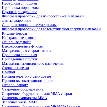
Проволока сплошная
Проволока порошковая
Прутки присадочные
Флюсы и проволоки для износостойкой наплавки
Ленты сварочные
Специализированные материалы
Флюсы и проволоки для автоматической сварки и наплавки
Кислые флюсы
Нейтральные флюсы
Основные флюсы
Высокоосновные флюсы
Материалы для сварки титана
Проволока сплошная
Присадочные прутки
Материалы специального назначения
Строжка и резка
Припои
Припои оловянно-свинцовые
Припои высокотехнологичные
Олово и баббит
Сварочное оборудование
Сварочное оборудование для MMA сварки
Сварочные аппараты MMA
Запасные части MMA
Сварочное оборудование для MIG/MAG сварки