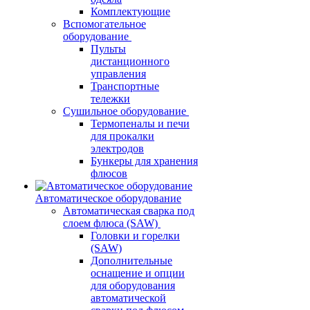
Комплектующие
Вспомогательное
оборудование
Пульты
дистанционного
управления
Транспортные
тележки
Сушильное оборудование
Термопеналы и печи
для прокалки
электродов
Бункеры для хранения
флюсов
Автоматическое оборудование
Автоматическая сварка под
слоем флюса (SAW)
Головки и горелки
(SAW)
Дополнительные
оснащение и опции
для оборудования
автоматической