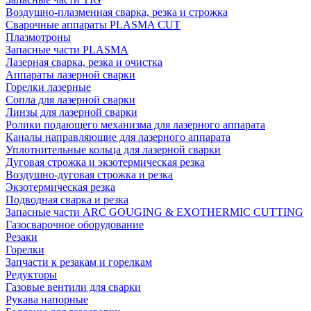
Воздушно-плазменная сварка, резка и строжка
Сварочные аппараты PLASMA CUT
Плазмотроны
Запасные части PLASMA
Лазерная сварка, резка и очистка
Аппараты лазерной сварки
Горелки лазерные
Сопла для лазерной сварки
Линзы для лазерной сварки
Ролики подающего механизма для лазерного аппарата
Каналы направляющие для лазерного аппарата
Уплотнительные кольца для лазерной сварки
Дуговая строжка и экзотермическая резка
Воздушно-дуговая строжка и резка
Экзотермическая резка
Подводная сварка и резка
Запасные части ARC GOUGING & EXOTHERMIC CUTTING
Газосварочное оборудование
Резаки
Горелки
Запчасти к резакам и горелкам
Редукторы
Газовые вентили для сварки
Рукава напорные