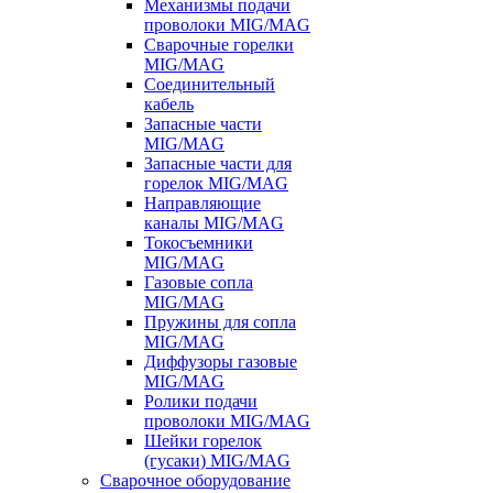
Механизмы подачи
проволоки MIG/MAG
Сварочные горелки
MIG/MAG
Соединительный
кабель
Запасные части
MIG/MAG
Запасные части для
горелок MIG/MAG
Направляющие
каналы MIG/MAG
Токосъемники
MIG/MAG
Газовые сопла
MIG/MAG
Пружины для сопла
MIG/MAG
Диффузоры газовые
MIG/MAG
Ролики подачи
проволоки MIG/MAG
Шейки горелок
(гусаки) MIG/MAG
Сварочное оборудование