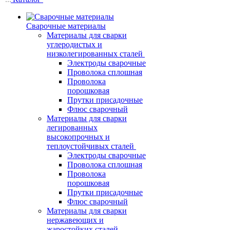
Сварочные материалы
Материалы для сварки
углеродистых и
низколегированных сталей
Электроды сварочные
Проволока сплошная
Проволока
порошковая
Прутки присадочные
Флюс сварочный
Материалы для сварки
легированных
высокопрочных и
теплоустойчивых сталей
Электроды сварочные
Проволока сплошная
Проволока
порошковая
Прутки присадочные
Флюс сварочный
Материалы для сварки
нержавеющих и
жаростойких сталей