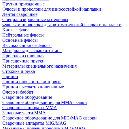
Прутки присадочные
Флюсы и проволоки для износостойкой наплавки
Ленты сварочные
Специализированные материалы
Флюсы и проволоки для автоматической сварки и наплавки
Кислые флюсы
Нейтральные флюсы
Основные флюсы
Высокоосновные флюсы
Материалы для сварки титана
Проволока сплошная
Присадочные прутки
Материалы специального назначения
Строжка и резка
Припои
Припои оловянно-свинцовые
Припои высокотехнологичные
Олово и баббит
Сварочное оборудование
Сварочное оборудование для MMA сварки
Сварочные аппараты MMA
Запасные части MMA
Сварочное оборудование для MIG/MAG сварки
Сварочные аппараты MIG/MAG
Механизмы подачи проволоки MIG/MAG