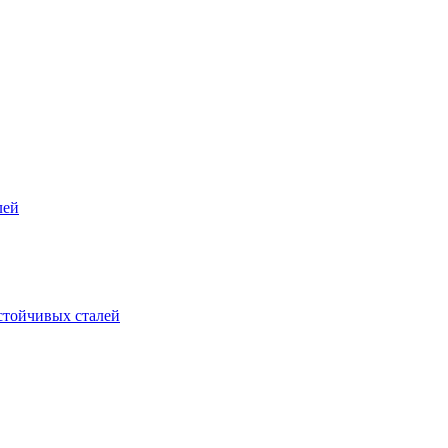
лей
стойчивых сталей