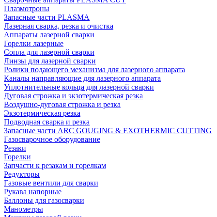
Плазмотроны
Запасные части PLASMA
Лазерная сварка, резка и очистка
Аппараты лазерной сварки
Горелки лазерные
Сопла для лазерной сварки
Линзы для лазерной сварки
Ролики подающего механизма для лазерного аппарата
Каналы направляющие для лазерного аппарата
Уплотнительные кольца для лазерной сварки
Дуговая строжка и экзотермическая резка
Воздушно-дуговая строжка и резка
Экзотермическая резка
Подводная сварка и резка
Запасные части ARC GOUGING & EXOTHERMIC CUTTING
Газосварочное оборудование
Резаки
Горелки
Запчасти к резакам и горелкам
Редукторы
Газовые вентили для сварки
Рукава напорные
Баллоны для газосварки
Манометры