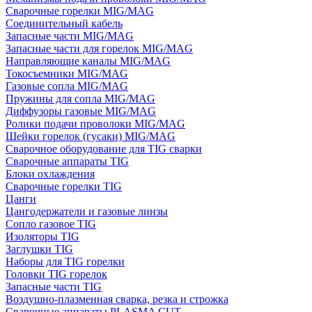
Сварочные горелки MIG/MAG
Соединительный кабель
Запасные части MIG/MAG
Запасные части для горелок MIG/MAG
Направляющие каналы MIG/MAG
Токосъемники MIG/MAG
Газовые сопла MIG/MAG
Пружины для сопла MIG/MAG
Диффузоры газовые MIG/MAG
Ролики подачи проволоки MIG/MAG
Шейки горелок (гусаки) MIG/MAG
Сварочное оборудование для TIG сварки
Сварочные аппараты TIG
Блоки охлаждения
Сварочные горелки TIG
Цанги
Цангодержатели и газовые линзы
Сопло газовое TIG
Изоляторы TIG
Заглушки TIG
Наборы для TIG горелки
Головки TIG горелок
Запасные части TIG
Воздушно-плазменная сварка, резка и строжка
Сварочные аппараты PLASMA CUT