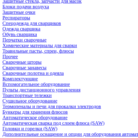
Защитные стекла, запчасти для масок
Блоки подачи воздуха
Защитные очки
Респираторы
Спецодежда для сварщиков
Одежда сварщика
Обувь сварщика
Перчатки сварочные
Химические материалы для сварки
Травильные пасты, спреи, флюсы
Прочее
Сварочные шторы
Сварочные занавесы
Сварочные полотна и одеяла
Комплектующие
Вспомогательное оборудование
Пульты дистанционного управления
Транспортные тележки
Сушильное оборудование
Термопеналы и печи для прокалки электродов
Бункеры для хранения флюсов
Автоматическое оборудование
Автоматическая сварка под слоем флюса (SAW)
Головки и горелки (SAW)
Дополнительные оснащение и опции для оборудования автома