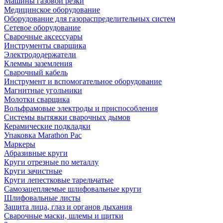
Машины газовой резки
Медицинское оборудование
Оборудование для газораспределительных систем
Сетевое оборудование
Сварочные аксессуары
Инструменты сварщика
Электрододержатели
Клеммы заземления
Сварочный кабель
Инструмент и вспомогательное оборудование
Магнитные угольники
Молотки сварщика
Вольфрамовые электроды и приспособления
Системы вытяжки сварочных дымов
Керамические подкладки
Упаковка Marathon Pac
Маркеры
Абразивные круги
Круги отрезные по металлу
Круги зачистные
Круги лепестковые тарельчатые
Самозацепляемые шлифовальные круги
Шлифовальные листы
Защита лица, глаз и органов дыхания
Сварочные маски, шлемы и щитки