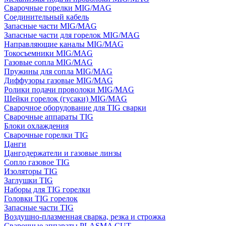
Сварочные горелки MIG/MAG
Соединительный кабель
Запасные части MIG/MAG
Запасные части для горелок MIG/MAG
Направляющие каналы MIG/MAG
Токосъемники MIG/MAG
Газовые сопла MIG/MAG
Пружины для сопла MIG/MAG
Диффузоры газовые MIG/MAG
Ролики подачи проволоки MIG/MAG
Шейки горелок (гусаки) MIG/MAG
Сварочное оборудование для TIG сварки
Сварочные аппараты TIG
Блоки охлаждения
Сварочные горелки TIG
Цанги
Цангодержатели и газовые линзы
Сопло газовое TIG
Изоляторы TIG
Заглушки TIG
Наборы для TIG горелки
Головки TIG горелок
Запасные части TIG
Воздушно-плазменная сварка, резка и строжка
Сварочные аппараты PLASMA CUT