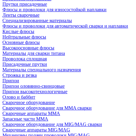
Прутки присадочные
Флюсы и проволоки для износостойкой наплавки
Ленты сварочные
Специализированные материалы
Флюсы и проволоки для автоматической сварки и наплавки
Кислые флюсы
Нейтральные флюсы
Основные флюсы
Высокоосновные флюсы
Материалы для сварки титана
Проволока сплошная
Присадочные прутки
Материалы специального назначения
Строжка и резка
Припои
Припои оловянно-свинцовые
Припои высокотехнологичные
Олово и баббит
Сварочное оборудование
Сварочное оборудование для MMA сварки
Сварочные аппараты MMA
Запасные части MMA
Сварочное оборудование для MIG/MAG сварки
Сварочные аппараты MIG/MAG
Механизмы подачи проволоки MIG/MAG