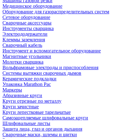
Машины газовой резки
Медицинское оборудование
Оборудование для газораспределительных систем
Сетевое оборудование
Сварочные аксессуары
Инструменты сварщика
Электрододержатели
Клеммы заземления
Сварочный кабель
Инструмент и вспомогательное оборудование
Магнитные угольники
Молотки сварщика
Вольфрамовые электроды и приспособления
Системы вытяжки сварочных дымов
Керамические подкладки
Упаковка Marathon Pac
Маркеры
Абразивные круги
Круги отрезные по металлу
Круги зачистные
Круги лепестковые тарельчатые
Самозацепляемые шлифовальные круги
Шлифовальные листы
Защита лица, глаз и органов дыхания
Сварочные маски, шлемы и щитки