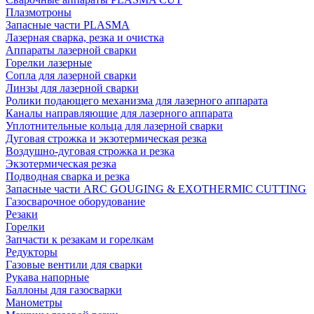
Плазмотроны
Запасные части PLASMA
Лазерная сварка, резка и очистка
Аппараты лазерной сварки
Горелки лазерные
Сопла для лазерной сварки
Линзы для лазерной сварки
Ролики подающего механизма для лазерного аппарата
Каналы направляющие для лазерного аппарата
Уплотнительные кольца для лазерной сварки
Дуговая строжка и экзотермическая резка
Воздушно-дуговая строжка и резка
Экзотермическая резка
Подводная сварка и резка
Запасные части ARC GOUGING & EXOTHERMIC CUTTING
Газосварочное оборудование
Резаки
Горелки
Запчасти к резакам и горелкам
Редукторы
Газовые вентили для сварки
Рукава напорные
Баллоны для газосварки
Манометры