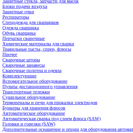
Защитные стекла, запчасти для масок
Блоки подачи воздуха
Защитные очки
Респираторы
Спецодежда для сварщиков
Одежда сварщика
Обувь сварщика
Перчатки сварочные
Химические материалы для сварки
Травильные пасты, спреи, флюсы
Прочее
Сварочные шторы
Сварочные занавесы
Сварочные полотна и одеяла
Комплектующие
Вспомогательное оборудование
Пульты дистанционного управления
Транспортные тележки
Сушильное оборудование
Термопеналы и печи для прокалки электродов
Бункеры для хранения флюсов
Автоматическое оборудование
Автоматическая сварка под слоем флюса (SAW)
Головки и горелки (SAW)
Дополнительные оснащение и опции для оборудования автома