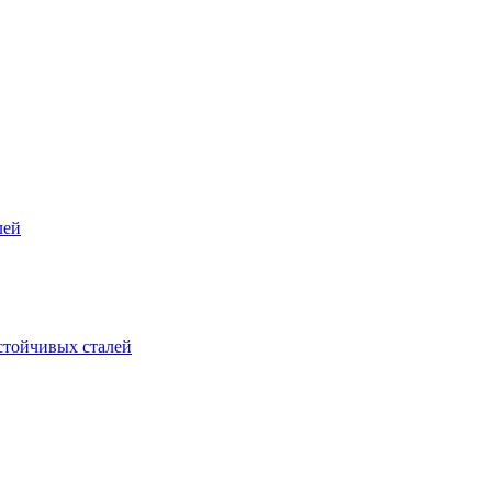
лей
стойчивых сталей