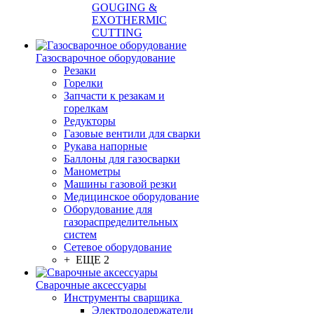
GOUGING &
EXOTHERMIC
CUTTING
Газосварочное оборудование
Резаки
Горелки
Запчасти к резакам и
горелкам
Редукторы
Газовые вентили для сварки
Рукава напорные
Баллоны для газосварки
Манометры
Машины газовой резки
Медицинское оборудование
Оборудование для
газораспределительных
систем
Сетевое оборудование
+ ЕЩЕ 2
Сварочные аксессуары
Инструменты сварщика
Электрододержатели