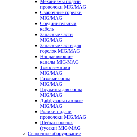
Механизмы подачи
проволоки MIG/MAG
Сварочные горелки
MIG/MAG
Соединительный
кабель
Запасные части
MIG/MAG
Запасные части для
горелок MIG/MAG
Направляющие
каналы MIG/MAG
Токосъемники
MIG/MAG
Газовые сопла
MIG/MAG
Пружины для сопла
MIG/MAG
Диффузоры газовые
MIG/MAG
Ролики подачи
проволоки MIG/MAG
Шейки горелок
(гусаки) MIG/MAG
Сварочное оборудование