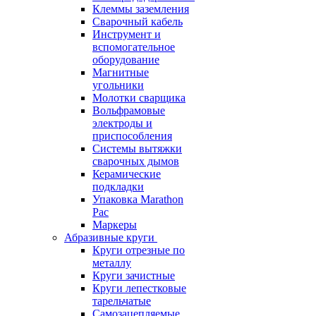
Клеммы заземления
Сварочный кабель
Инструмент и
вспомогательное
оборудование
Магнитные
угольники
Молотки сварщика
Вольфрамовые
электроды и
приспособления
Системы вытяжки
сварочных дымов
Керамические
подкладки
Упаковка Marathon
Pac
Маркеры
Абразивные круги
Круги отрезные по
металлу
Круги зачистные
Круги лепестковые
тарельчатые
Самозацепляемые