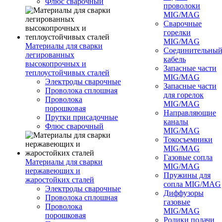
Флюс сварочный
проволоки
MIG/MAG
Сварочные
горелки
MIG/MAG
Материалы для сварки
Соединительны
легированных
кабель
высокопрочных и
Запасные части
теплоустойчивых сталей
MIG/MAG
Электроды сварочные
Запасные части
Проволока сплошная
для горелок
Проволока
MIG/MAG
порошковая
Направляющие
Прутки присадочные
каналы
Флюс сварочный
MIG/MAG
Токосъемники
MIG/MAG
Газовые сопла
Материалы для сварки
MIG/MAG
нержавеющих и
Пружины для
жаростойких сталей
сопла MIG/MAG
Электроды сварочные
Диффузоры
Проволока сплошная
газовые
Проволока
MIG/MAG
порошковая
Ролики подачи