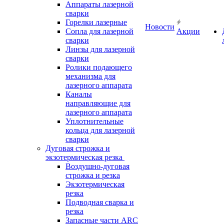
Аппараты лазерной
сварки
Горелки лазерные
Новости
Сопла для лазерной
Акции
сварки
Линзы для лазерной
сварки
Ролики подающего
механизма для
лазерного аппарата
Каналы
направляющие для
лазерного аппарата
Уплотнительные
кольца для лазерной
сварки
Дуговая строжка и
экзотермическая резка
Воздушно-дуговая
строжка и резка
Экзотермическая
резка
Подводная сварка и
резка
Запасные части ARC