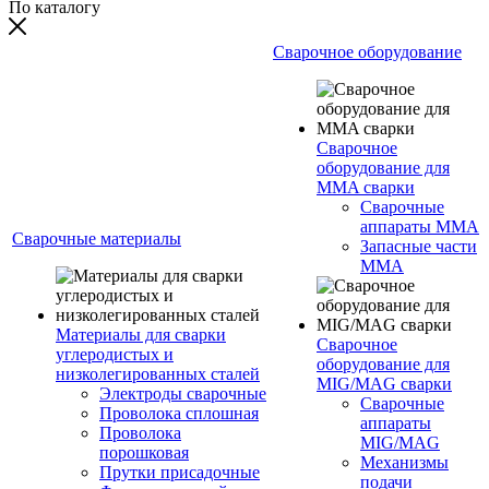
По каталогу
Сварочное оборудование
Сварочное
оборудование для
MMA сварки
Сварочные
аппараты MMA
Сварочные материалы
Запасные части
MMA
Материалы для сварки
Сварочное
углеродистых и
оборудование для
низколегированных сталей
MIG/MAG сварки
Электроды сварочные
Сварочные
Проволока сплошная
аппараты
Проволока
MIG/MAG
порошковая
Механизмы
Прутки присадочные
подачи