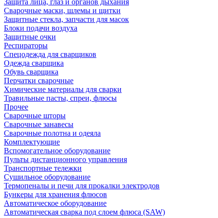
Защита лица, глаз и органов дыхания
Сварочные маски, шлемы и щитки
Защитные стекла, запчасти для масок
Блоки подачи воздуха
Защитные очки
Респираторы
Спецодежда для сварщиков
Одежда сварщика
Обувь сварщика
Перчатки сварочные
Химические материалы для сварки
Травильные пасты, спреи, флюсы
Прочее
Сварочные шторы
Сварочные занавесы
Сварочные полотна и одеяла
Комплектующие
Вспомогательное оборудование
Пульты дистанционного управления
Транспортные тележки
Сушильное оборудование
Термопеналы и печи для прокалки электродов
Бункеры для хранения флюсов
Автоматическое оборудование
Автоматическая сварка под слоем флюса (SAW)