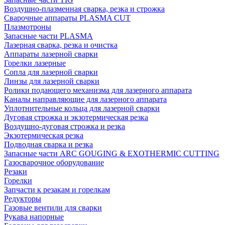
Воздушно-плазменная сварка, резка и строжка
Сварочные аппараты PLASMA CUT
Плазмотроны
Запасные части PLASMA
Лазерная сварка, резка и очистка
Аппараты лазерной сварки
Горелки лазерные
Сопла для лазерной сварки
Линзы для лазерной сварки
Ролики подающего механизма для лазерного аппарата
Каналы направляющие для лазерного аппарата
Уплотнительные кольца для лазерной сварки
Дуговая строжка и экзотермическая резка
Воздушно-дуговая строжка и резка
Экзотермическая резка
Подводная сварка и резка
Запасные части ARC GOUGING & EXOTHERMIC CUTTING
Газосварочное оборудование
Резаки
Горелки
Запчасти к резакам и горелкам
Редукторы
Газовые вентили для сварки
Рукава напорные