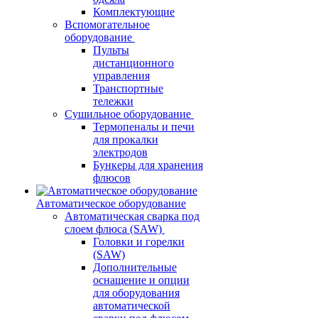
Комплектующие
Вспомогательное
оборудование
Пульты
дистанционного
управления
Транспортные
тележки
Сушильное оборудование
Термопеналы и печи
для прокалки
электродов
Бункеры для хранения
флюсов
Автоматическое оборудование
Автоматическая сварка под
слоем флюса (SAW)
Головки и горелки
(SAW)
Дополнительные
оснащение и опции
для оборудования
автоматической