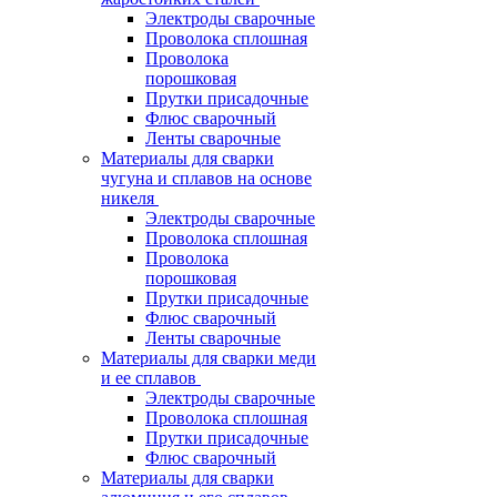
Электроды сварочные
Проволока сплошная
Проволока
порошковая
Прутки присадочные
Флюс сварочный
Ленты сварочные
Материалы для сварки
чугуна и сплавов на основе
никеля
Электроды сварочные
Проволока сплошная
Проволока
порошковая
Прутки присадочные
Флюс сварочный
Ленты сварочные
Материалы для сварки меди
и ее сплавов
Электроды сварочные
Проволока сплошная
Прутки присадочные
Флюс сварочный
Материалы для сварки