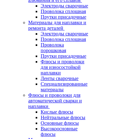
алюминия и его сплавов
Электроды сварочные
Проволока сплошная
Прутки присадочные
Материалы для наплавки и
ремонта деталей
Электроды сварочные
Проволока сплошная
Проволока
порошковая
Прутки присадочные
Флюсы и проволоки
для износостойкой
наплавки
Ленты сварочные
Специализированные
материалы
Флюсы и проволоки для
автоматической сварки и
наплавки
Кислые флюсы
Нейтральные флюсы
Основные флюсы
Высокоосновные
флюсы