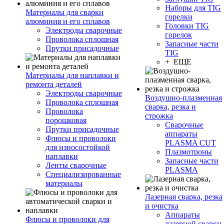
Наборы для TIG
Материалы для сварки
горелки
алюминия и его сплавов
Головки TIG
Электроды сварочные
горелок
Проволока сплошная
Запасные части
Прутки присадочные
TIG
+ ЕЩЕ
Материалы для наплавки и
ремонта деталей
Электроды сварочные
Воздушно-плазменная
Проволока сплошная
сварка, резка и
Проволока
строжка
порошковая
Сварочные
Прутки присадочные
аппараты
Флюсы и проволоки
PLASMA CUT
для износостойкой
Плазмотроны
наплавки
Запасные части
Ленты сварочные
PLASMA
Специализированные
материалы
Лазерная сварка, резка
и очистка
Аппараты
Флюсы и проволоки для
лазерной сварки