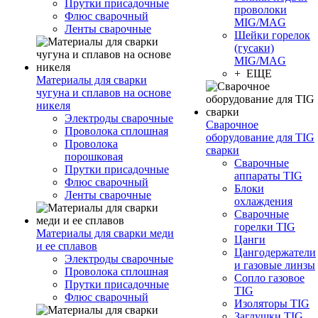
Прутки присадочные
проволоки
Флюс сварочный
MIG/MAG
Ленты сварочные
Шейки горелок
(гусаки)
MIG/MAG
+ ЕЩЕ
Материалы для сварки
чугуна и сплавов на основе
никеля
Электроды сварочные
Сварочное
Проволока сплошная
оборудование для TIG
Проволока
сварки
порошковая
Сварочные
Прутки присадочные
аппараты TIG
Флюс сварочный
Блоки
Ленты сварочные
охлаждения
Сварочные
горелки TIG
Материалы для сварки меди
Цанги
и ее сплавов
Цангодержатели
Электроды сварочные
и газовые линзы
Проволока сплошная
Сопло газовое
Прутки присадочные
TIG
Флюс сварочный
Изоляторы TIG
Заглушки TIG