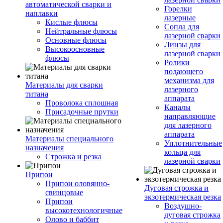
автоматической сварки и
Горелки
наплавки
лазерные
Кислые флюсы
Сопла для
Нейтральные флюсы
лазерной сварки
Основные флюсы
Линзы для
Высокоосновные
лазерной сварки
флюсы
Ролики
подающего
механизма для
Материалы для сварки
лазерного
титана
аппарата
Проволока сплошная
Каналы
Присадочные прутки
направляющие
для лазерного
аппарата
Материалы специального
Уплотнительные
назначения
кольца для
Строжка и резка
лазерной сварки
Припои
Припои оловянно-
Дуговая строжка и
свинцовые
экзотермическая резка
Припои
Воздушно-
высокотехнологичные
дуговая строжка
Олово и баббит