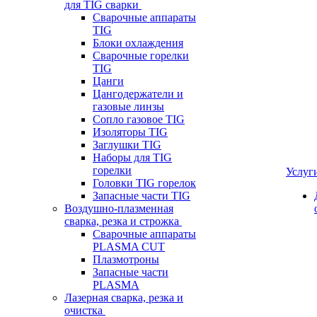
для TIG сварки
Сварочные аппараты
TIG
Блоки охлаждения
Сварочные горелки
TIG
Цанги
Цангодержатели и
газовые линзы
Сопло газовое TIG
Изоляторы TIG
Заглушки TIG
Наборы для TIG
горелки
Услуг
Головки TIG горелок
Запасные части TIG
Воздушно-плазменная
сварка, резка и строжка
Сварочные аппараты
PLASMA CUT
Плазмотроны
Запасные части
PLASMA
Лазерная сварка, резка и
очистка