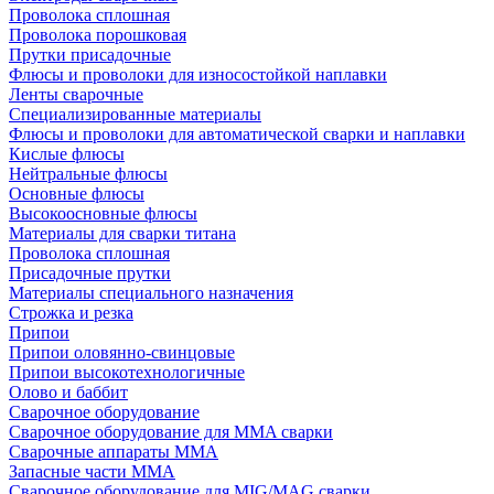
Проволока сплошная
Проволока порошковая
Прутки присадочные
Флюсы и проволоки для износостойкой наплавки
Ленты сварочные
Специализированные материалы
Флюсы и проволоки для автоматической сварки и наплавки
Кислые флюсы
Нейтральные флюсы
Основные флюсы
Высокоосновные флюсы
Материалы для сварки титана
Проволока сплошная
Присадочные прутки
Материалы специального назначения
Строжка и резка
Припои
Припои оловянно-свинцовые
Припои высокотехнологичные
Олово и баббит
Сварочное оборудование
Сварочное оборудование для MMA сварки
Сварочные аппараты MMA
Запасные части MMA
Сварочное оборудование для MIG/MAG сварки