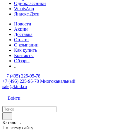
Одноклассники
WhatsApp
Яндекс.Дзен
Новости
Акции
Доставка
Оплата
О компании
Как купить
Контакты
Обзоры
...
+7 (495) 225-95-78
+7 (495) 225-95-78
Многоканальный
sale@ktnd.ru
Войти
Каталог
По всему сайту