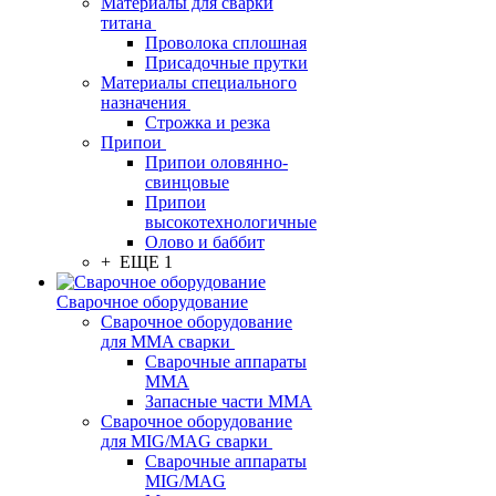
Материалы для сварки
титана
Проволока сплошная
Присадочные прутки
Материалы специального
назначения
Строжка и резка
Припои
Припои оловянно-
свинцовые
Припои
высокотехнологичные
Олово и баббит
+ ЕЩЕ 1
Сварочное оборудование
Сварочное оборудование
для MMA сварки
Сварочные аппараты
MMA
Запасные части MMA
Сварочное оборудование
для MIG/MAG сварки
Сварочные аппараты
MIG/MAG