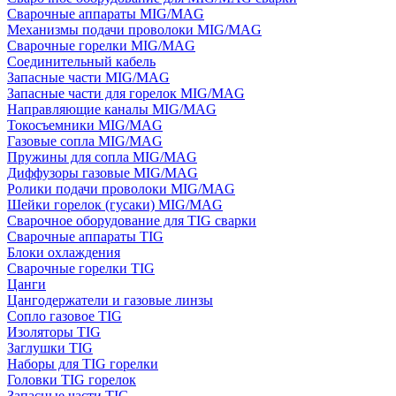
Сварочные аппараты MIG/MAG
Механизмы подачи проволоки MIG/MAG
Сварочные горелки MIG/MAG
Соединительный кабель
Запасные части MIG/MAG
Запасные части для горелок MIG/MAG
Направляющие каналы MIG/MAG
Токосъемники MIG/MAG
Газовые сопла MIG/MAG
Пружины для сопла MIG/MAG
Диффузоры газовые MIG/MAG
Ролики подачи проволоки MIG/MAG
Шейки горелок (гусаки) MIG/MAG
Сварочное оборудование для TIG сварки
Сварочные аппараты TIG
Блоки охлаждения
Сварочные горелки TIG
Цанги
Цангодержатели и газовые линзы
Сопло газовое TIG
Изоляторы TIG
Заглушки TIG
Наборы для TIG горелки
Головки TIG горелок
Запасные части TIG