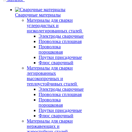
Сварочные материалы
Материалы для сварки
углеродистых и
низколегированных сталей
Электроды сварочные
Проволока сплошная
Проволока
порошковая
Прутки присадочные
Флюс сварочный
Материалы для сварки
легированных
высокопрочных и
теплоустойчивых сталей
Электроды сварочные
Проволока сплошная
Проволока
порошковая
Прутки присадочные
Флюс сварочный
Материалы для сварки
нержавеющих и
жаростойких сталей