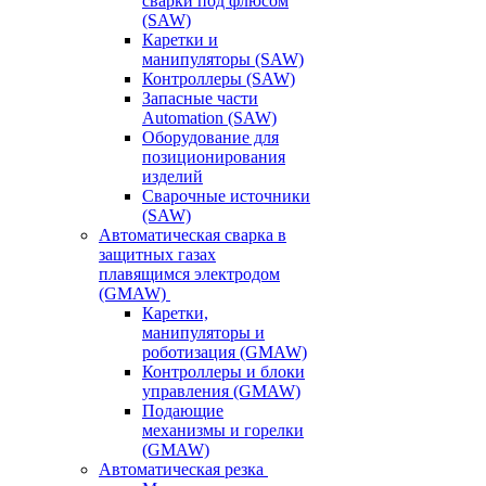
сварки под флюсом
(SAW)
Каретки и
манипуляторы (SAW)
Контроллеры (SAW)
Запасные части
Automation (SAW)
Оборудование для
позиционирования
изделий
Сварочные источники
(SAW)
Автоматическая сварка в
защитных газах
плавящимся электродом
(GMAW)
Каретки,
манипуляторы и
роботизация (GMAW)
Контроллеры и блоки
управления (GMAW)
Подающие
механизмы и горелки
(GMAW)
Автоматическая резка