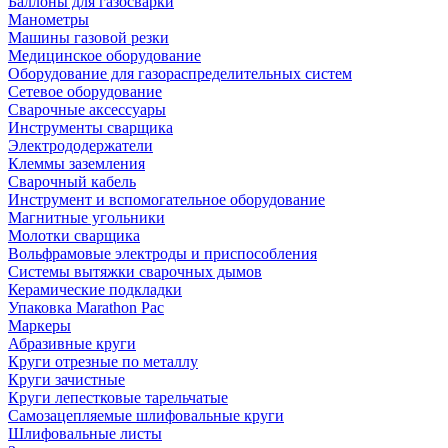
Баллоны для газосварки
Манометры
Машины газовой резки
Медицинское оборудование
Оборудование для газораспределительных систем
Сетевое оборудование
Сварочные аксессуары
Инструменты сварщика
Электрододержатели
Клеммы заземления
Сварочный кабель
Инструмент и вспомогательное оборудование
Магнитные угольники
Молотки сварщика
Вольфрамовые электроды и приспособления
Системы вытяжки сварочных дымов
Керамические подкладки
Упаковка Marathon Pac
Маркеры
Абразивные круги
Круги отрезные по металлу
Круги зачистные
Круги лепестковые тарельчатые
Самозацепляемые шлифовальные круги
Шлифовальные листы