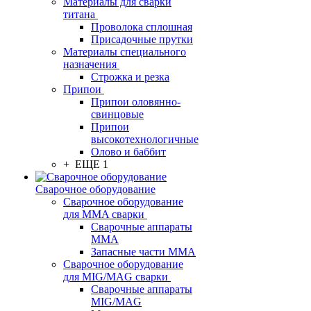
Материалы для сварки
титана
Проволока сплошная
Присадочные прутки
Материалы специального
назначения
Строжка и резка
Припои
Припои оловянно-
свинцовые
Припои
высокотехнологичные
Олово и баббит
+ ЕЩЕ 1
Сварочное оборудование
Сварочное оборудование
для MMA сварки
Сварочные аппараты
MMA
Запасные части MMA
Сварочное оборудование
для MIG/MAG сварки
Сварочные аппараты
MIG/MAG