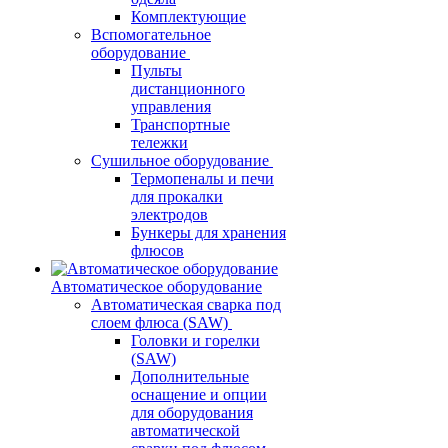
Комплектующие
Вспомогательное
оборудование
Пульты
дистанционного
управления
Транспортные
тележки
Сушильное оборудование
Термопеналы и печи
для прокалки
электродов
Бункеры для хранения
флюсов
Автоматическое оборудование
Автоматическая сварка под
слоем флюса (SAW)
Головки и горелки
(SAW)
Дополнительные
оснащение и опции
для оборудования
автоматической