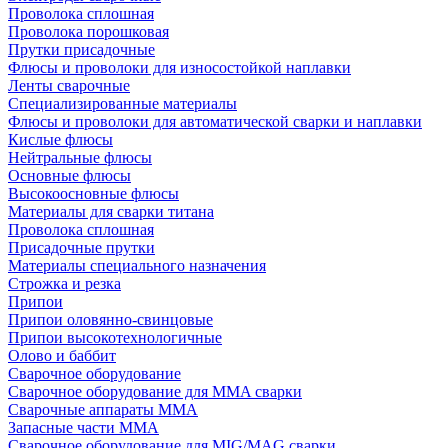
Проволока сплошная
Проволока порошковая
Прутки присадочные
Флюсы и проволоки для износостойкой наплавки
Ленты сварочные
Специализированные материалы
Флюсы и проволоки для автоматической сварки и наплавки
Кислые флюсы
Нейтральные флюсы
Основные флюсы
Высокоосновные флюсы
Материалы для сварки титана
Проволока сплошная
Присадочные прутки
Материалы специального назначения
Строжка и резка
Припои
Припои оловянно-свинцовые
Припои высокотехнологичные
Олово и баббит
Сварочное оборудование
Сварочное оборудование для MMA сварки
Сварочные аппараты MMA
Запасные части MMA
Сварочное оборудование для MIG/MAG сварки