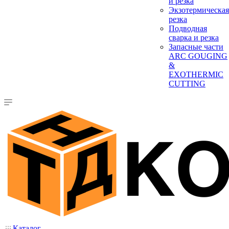
и резка
Экзотермическая
резка
Подводная
сварка и резка
Запасные части
ARC GOUGING
&
EXOTHERMIC
CUTTING
Каталог