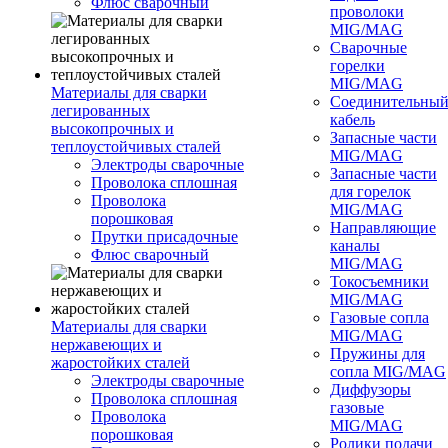
Флюс сварочный
проволоки
MIG/MAG
Сварочные
горелки
MIG/MAG
Материалы для сварки
Соединительны
легированных
кабель
высокопрочных и
Запасные части
теплоустойчивых сталей
MIG/MAG
Электроды сварочные
Запасные части
Проволока сплошная
для горелок
Проволока
MIG/MAG
порошковая
Направляющие
Прутки присадочные
каналы
Флюс сварочный
MIG/MAG
Токосъемники
MIG/MAG
Газовые сопла
Материалы для сварки
MIG/MAG
нержавеющих и
Пружины для
жаростойких сталей
сопла MIG/MAG
Электроды сварочные
Диффузоры
Проволока сплошная
газовые
Проволока
MIG/MAG
порошковая
Ролики подачи