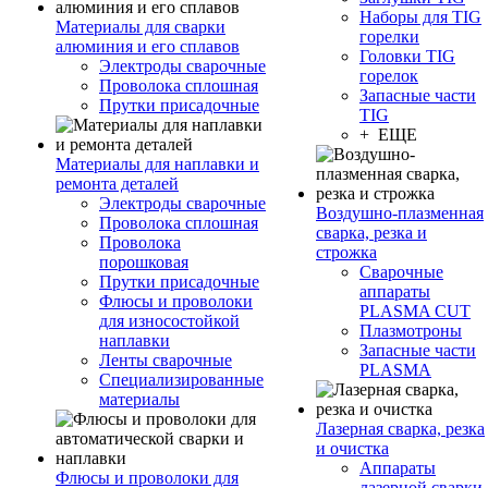
Наборы для TIG
Материалы для сварки
горелки
алюминия и его сплавов
Головки TIG
Электроды сварочные
горелок
Проволока сплошная
Запасные части
Прутки присадочные
TIG
+ ЕЩЕ
Материалы для наплавки и
ремонта деталей
Электроды сварочные
Воздушно-плазменная
Проволока сплошная
сварка, резка и
Проволока
строжка
порошковая
Сварочные
Прутки присадочные
аппараты
Флюсы и проволоки
PLASMA CUT
для износостойкой
Плазмотроны
наплавки
Запасные части
Ленты сварочные
PLASMA
Специализированные
материалы
Лазерная сварка, резка
и очистка
Аппараты
Флюсы и проволоки для
лазерной сварки