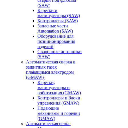
сварки под флюсом
(SAW)
Каретки и
манипуляторы (SAW)
Контроллеры (SAW)
Запасные части
Automation (SAW)
Оборудование для
позиционирования
изделий
Сварочные источники
(SAW)
Автоматическая сварка в
защитных газах
плавящимся электродом
(GMAW)
Каретки,
манипуляторы и
роботизация (GMAW)
Контроллеры и блоки
управления (GMAW)
Подающие
механизмы и горелки
(GMAW)
Автоматическая резка