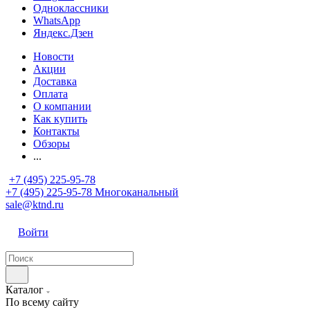
Одноклассники
WhatsApp
Яндекс.Дзен
Новости
Акции
Доставка
Оплата
О компании
Как купить
Контакты
Обзоры
...
+7 (495) 225-95-78
+7 (495) 225-95-78
Многоканальный
sale@ktnd.ru
Войти
Каталог
По всему сайту