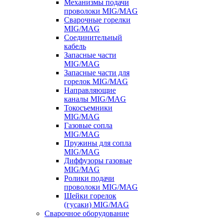
Механизмы подачи
проволоки MIG/MAG
Сварочные горелки
MIG/MAG
Соединительный
кабель
Запасные части
MIG/MAG
Запасные части для
горелок MIG/MAG
Направляющие
каналы MIG/MAG
Токосъемники
MIG/MAG
Газовые сопла
MIG/MAG
Пружины для сопла
MIG/MAG
Диффузоры газовые
MIG/MAG
Ролики подачи
проволоки MIG/MAG
Шейки горелок
(гусаки) MIG/MAG
Сварочное оборудование