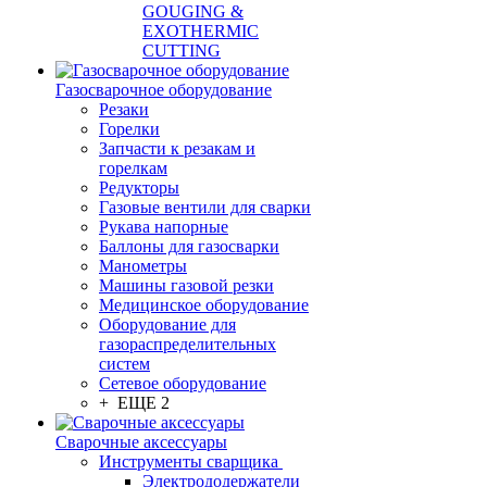
GOUGING &
EXOTHERMIC
CUTTING
Газосварочное оборудование
Резаки
Горелки
Запчасти к резакам и
горелкам
Редукторы
Газовые вентили для сварки
Рукава напорные
Баллоны для газосварки
Манометры
Машины газовой резки
Медицинское оборудование
Оборудование для
газораспределительных
систем
Сетевое оборудование
+ ЕЩЕ 2
Сварочные аксессуары
Инструменты сварщика
Электрододержатели