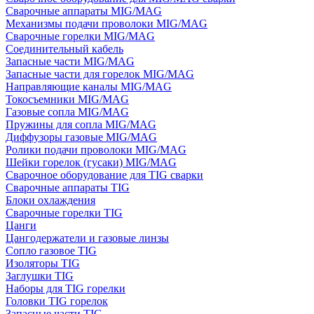
Сварочные аппараты MIG/MAG
Механизмы подачи проволоки MIG/MAG
Сварочные горелки MIG/MAG
Соединительный кабель
Запасные части MIG/MAG
Запасные части для горелок MIG/MAG
Направляющие каналы MIG/MAG
Токосъемники MIG/MAG
Газовые сопла MIG/MAG
Пружины для сопла MIG/MAG
Диффузоры газовые MIG/MAG
Ролики подачи проволоки MIG/MAG
Шейки горелок (гусаки) MIG/MAG
Сварочное оборудование для TIG сварки
Сварочные аппараты TIG
Блоки охлаждения
Сварочные горелки TIG
Цанги
Цангодержатели и газовые линзы
Сопло газовое TIG
Изоляторы TIG
Заглушки TIG
Наборы для TIG горелки
Головки TIG горелок
Запасные части TIG