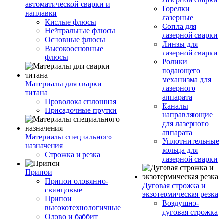
автоматической сварки и
Горелки
наплавки
лазерные
Кислые флюсы
Сопла для
Нейтральные флюсы
лазерной сварки
Основные флюсы
Линзы для
Высокоосновные
лазерной сварки
флюсы
Ролики
подающего
механизма для
Материалы для сварки
лазерного
титана
аппарата
Проволока сплошная
Каналы
Присадочные прутки
направляющие
для лазерного
аппарата
Материалы специального
Уплотнительные
назначения
кольца для
Строжка и резка
лазерной сварки
Припои
Припои оловянно-
Дуговая строжка и
свинцовые
экзотермическая резка
Припои
Воздушно-
высокотехнологичные
дуговая строжка
Олово и баббит