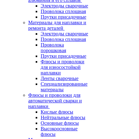
алюминия и его сплавов
Электроды сварочные
Проволока сплошная
Прутки присадочные
Материалы для наплавки и
ремонта деталей
Электроды сварочные
Проволока сплошная
Проволока
порошковая
Прутки присадочные
Флюсы и проволоки
для износостойкой
наплавки
Ленты сварочные
Специализированные
материалы
Флюсы и проволоки для
автоматической сварки и
наплавки
Кислые флюсы
Нейтральные флюсы
Основные флюсы
Высокоосновные
флюсы