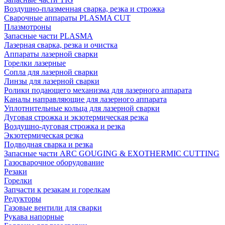
Воздушно-плазменная сварка, резка и строжка
Сварочные аппараты PLASMA CUT
Плазмотроны
Запасные части PLASMA
Лазерная сварка, резка и очистка
Аппараты лазерной сварки
Горелки лазерные
Сопла для лазерной сварки
Линзы для лазерной сварки
Ролики подающего механизма для лазерного аппарата
Каналы направляющие для лазерного аппарата
Уплотнительные кольца для лазерной сварки
Дуговая строжка и экзотермическая резка
Воздушно-дуговая строжка и резка
Экзотермическая резка
Подводная сварка и резка
Запасные части ARC GOUGING & EXOTHERMIC CUTTING
Газосварочное оборудование
Резаки
Горелки
Запчасти к резакам и горелкам
Редукторы
Газовые вентили для сварки
Рукава напорные