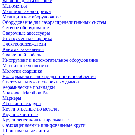
Баллоны для газосварки
Манометры
Машины газовой резки
Медицинское оборудование
Оборудование для газораспределительных систем
Сетевое оборудование
Сварочные аксессуары
Инструменты сварщика
Электрододержатели
Клеммы заземления
Сварочный кабель
Инструмент и вспомогательное оборудование
Магнитные угольники
Молотки сварщика
Вольфрамовые электроды и приспособления
Системы вытяжки сварочных дымов
Керамические подкладки
Упаковка Marathon Pac
Маркеры
Абразивные круги
Круги отрезные по металлу
Круги зачистные
Круги лепестковые тарельчатые
Самозацепляемые шлифовальные круги
Шлифовальные листы