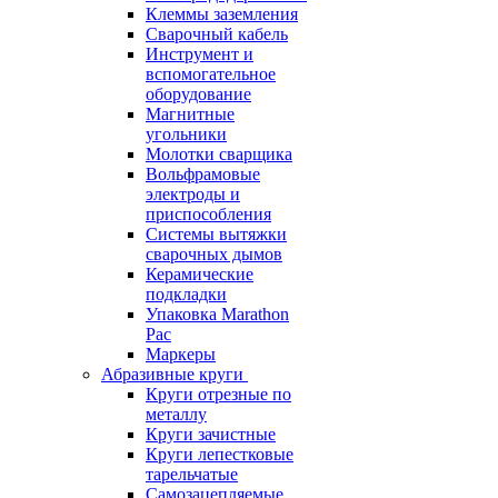
Клеммы заземления
Сварочный кабель
Инструмент и
вспомогательное
оборудование
Магнитные
угольники
Молотки сварщика
Вольфрамовые
электроды и
приспособления
Системы вытяжки
сварочных дымов
Керамические
подкладки
Упаковка Marathon
Pac
Маркеры
Абразивные круги
Круги отрезные по
металлу
Круги зачистные
Круги лепестковые
тарельчатые
Самозацепляемые