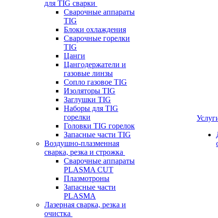
для TIG сварки
Сварочные аппараты
TIG
Блоки охлаждения
Сварочные горелки
TIG
Цанги
Цангодержатели и
газовые линзы
Сопло газовое TIG
Изоляторы TIG
Заглушки TIG
Наборы для TIG
горелки
Услуг
Головки TIG горелок
Запасные части TIG
Воздушно-плазменная
сварка, резка и строжка
Сварочные аппараты
PLASMA CUT
Плазмотроны
Запасные части
PLASMA
Лазерная сварка, резка и
очистка