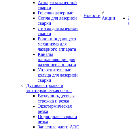
Аппараты лазерной
сварки
Горелки лазерные
Новости
Сопла для лазерной
Акции
сварки
Линзы для лазерной
сварки
Ролики подающего
механизма для
лазерного аппарата
Каналы
направляющие для
лазерного аппарата
Уплотнительные
кольца для лазерной
сварки
Дуговая строжка и
экзотермическая резка
Воздушно-дуговая
строжка и резка
Экзотермическая
резка
Подводная сварка и
резка
Запасные части ARC