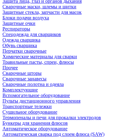
Защита лица, глаз и органов дыхания
Сварочные маски, шлемы и щитки
Защитные стекла, запчасти для масок
Блоки подачи воздуха
Защитные очки
Респираторы
Спецодежда для сварщиков
Одежда сварщика
Обувь сварщика
Перчатки сварочные
Химические материалы для сварки
Травильные пасты, спреи, флюсы
Прочее
Сварочные шторы
Сварочные занавесы
Сварочные полотна и одеяла
Комплектующие
Вспомогательное оборудование
Пульты дистанционного управления
Транспортные тележки
Сушильное оборудование
Термопеналы и печи для прокалки электродов
Бункеры для хранения флюсов
Автоматическое оборудование
Автоматическая сварка под слоем флюса (SAW)