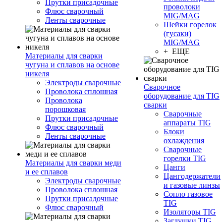
Прутки присадочные
проволоки
Флюс сварочный
MIG/MAG
Ленты сварочные
Шейки горелок
(гусаки)
MIG/MAG
+ ЕЩЕ
Материалы для сварки
чугуна и сплавов на основе
никеля
Электроды сварочные
Сварочное
Проволока сплошная
оборудование для TIG
Проволока
сварки
порошковая
Сварочные
Прутки присадочные
аппараты TIG
Флюс сварочный
Блоки
Ленты сварочные
охлаждения
Сварочные
горелки TIG
Материалы для сварки меди
Цанги
и ее сплавов
Цангодержатели
Электроды сварочные
и газовые линзы
Проволока сплошная
Сопло газовое
Прутки присадочные
TIG
Флюс сварочный
Изоляторы TIG
Заглушки TIG