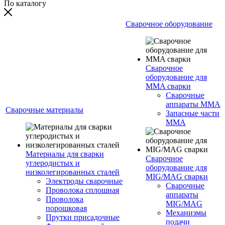
По каталогу
Сварочное оборудование
Сварочное
оборудование для
MMA сварки
Сварочные
аппараты MMA
Сварочные материалы
Запасные части
MMA
Материалы для сварки
Сварочное
углеродистых и
оборудование для
низколегированных сталей
MIG/MAG сварки
Электроды сварочные
Сварочные
Проволока сплошная
аппараты
Проволока
MIG/MAG
порошковая
Механизмы
Прутки присадочные
подачи