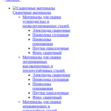
Сварочные материалы
Материалы для сварки
углеродистых и
низколегированных сталей
Электроды сварочные
Проволока сплошная
Проволока
порошковая
Прутки присадочные
Флюс сварочный
Материалы для сварки
легированных
высокопрочных и
теплоустойчивых сталей
Электроды сварочные
Проволока сплошная
Проволока
порошковая
Прутки присадочные
Флюс сварочный
Материалы для сварки
нержавеющих и
жаростойких сталей