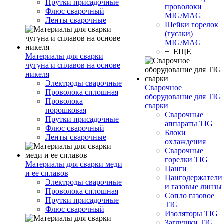
Прутки присадочные
проволоки
Флюс сварочный
MIG/MAG
Ленты сварочные
Шейки горелок
(гусаки)
MIG/MAG
+ ЕЩЕ
Материалы для сварки
чугуна и сплавов на основе
никеля
Электроды сварочные
Сварочное
Проволока сплошная
оборудование для TIG
Проволока
сварки
порошковая
Сварочные
Прутки присадочные
аппараты TIG
Флюс сварочный
Блоки
Ленты сварочные
охлаждения
Сварочные
горелки TIG
Материалы для сварки меди
Цанги
и ее сплавов
Цангодержатели
Электроды сварочные
и газовые линзы
Проволока сплошная
Сопло газовое
Прутки присадочные
TIG
Флюс сварочный
Изоляторы TIG
Заглушки TIG