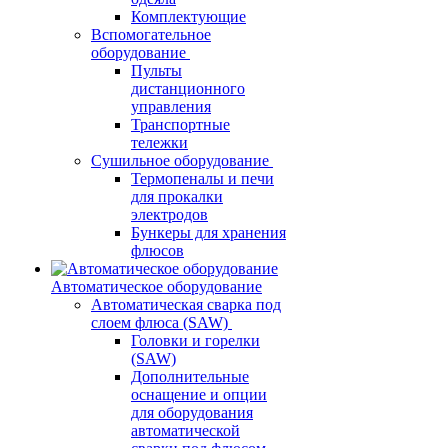
Комплектующие
Вспомогательное
оборудование
Пульты
дистанционного
управления
Транспортные
тележки
Сушильное оборудование
Термопеналы и печи
для прокалки
электродов
Бункеры для хранения
флюсов
Автоматическое оборудование
Автоматическая сварка под
слоем флюса (SAW)
Головки и горелки
(SAW)
Дополнительные
оснащение и опции
для оборудования
автоматической