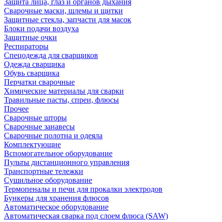
Защита лица, глаз и органов дыхания
Сварочные маски, шлемы и щитки
Защитные стекла, запчасти для масок
Блоки подачи воздуха
Защитные очки
Респираторы
Спецодежда для сварщиков
Одежда сварщика
Обувь сварщика
Перчатки сварочные
Химические материалы для сварки
Травильные пасты, спреи, флюсы
Прочее
Сварочные шторы
Сварочные занавесы
Сварочные полотна и одеяла
Комплектующие
Вспомогательное оборудование
Пульты дистанционного управления
Транспортные тележки
Сушильное оборудование
Термопеналы и печи для прокалки электродов
Бункеры для хранения флюсов
Автоматическое оборудование
Автоматическая сварка под слоем флюса (SAW)