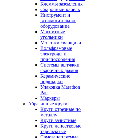
Клеммы заземления
Сварочный кабель
Инструмент и
вспомогательное
оборудование
Магнитные
угольники
Молотки сварщика
Вольфрамовые
электроды и
приспособления
Системы вытяжки
сварочных дымов
Керамические
подкладки
Упаковка Marathon
Pac
Маркеры
Абразивные круги
Круги отрезные по
металлу
Круги зачистные
Круги лепестковые
тарельчатые
Самозацепляемые