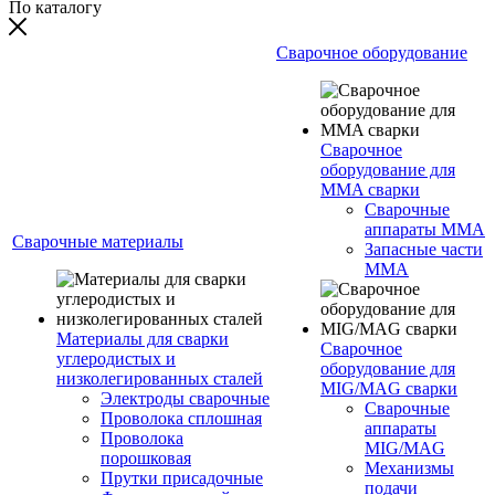
По каталогу
Сварочное оборудование
Сварочное
оборудование для
MMA сварки
Сварочные
аппараты MMA
Сварочные материалы
Запасные части
MMA
Материалы для сварки
Сварочное
углеродистых и
оборудование для
низколегированных сталей
MIG/MAG сварки
Электроды сварочные
Сварочные
Проволока сплошная
аппараты
Проволока
MIG/MAG
порошковая
Механизмы
Прутки присадочные
подачи