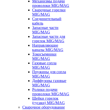
Механизмы подачи
проволоки MIG/MAG
Сварочные горелки
MIG/MAG
Соединительный
кабель
Запасные части
MIG/MAG
Запасные части для
горелок MIG/MAG
Направляющие
каналы MIG/MAG
Токосъемники
MIG/MAG
Газовые сопла
MIG/MAG
Пружины для сопла
MIG/MAG
Диффузоры газовые
MIG/MAG
Ролики подачи
проволоки MIG/MAG
Шейки горелок
(гусаки) MIG/MAG
Сварочное оборудование