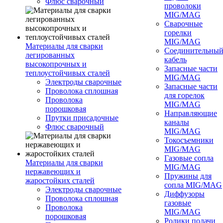
Флюс сварочный
проволоки
MIG/MAG
Сварочные
горелки
MIG/MAG
Материалы для сварки
Соединительны
легированных
кабель
высокопрочных и
Запасные части
теплоустойчивых сталей
MIG/MAG
Электроды сварочные
Запасные части
Проволока сплошная
для горелок
Проволока
MIG/MAG
порошковая
Направляющие
Прутки присадочные
каналы
Флюс сварочный
MIG/MAG
Токосъемники
MIG/MAG
Газовые сопла
Материалы для сварки
MIG/MAG
нержавеющих и
Пружины для
жаростойких сталей
сопла MIG/MAG
Электроды сварочные
Диффузоры
Проволока сплошная
газовые
Проволока
MIG/MAG
порошковая
Ролики подачи