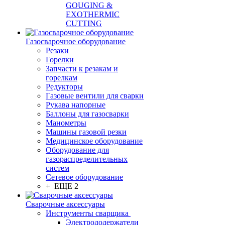
GOUGING &
EXOTHERMIC
CUTTING
Газосварочное оборудование
Резаки
Горелки
Запчасти к резакам и
горелкам
Редукторы
Газовые вентили для сварки
Рукава напорные
Баллоны для газосварки
Манометры
Машины газовой резки
Медицинское оборудование
Оборудование для
газораспределительных
систем
Сетевое оборудование
+ ЕЩЕ 2
Сварочные аксессуары
Инструменты сварщика
Электрододержатели