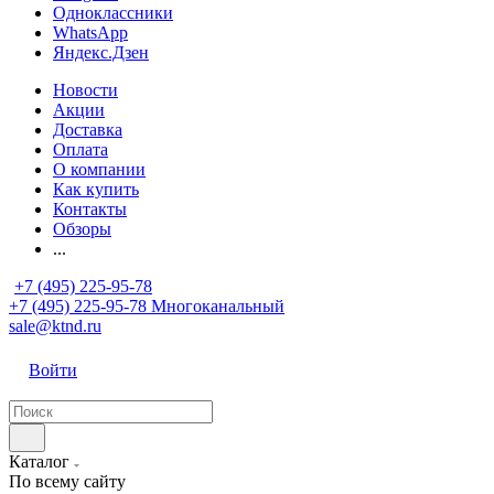
Одноклассники
WhatsApp
Яндекс.Дзен
Новости
Акции
Доставка
Оплата
О компании
Как купить
Контакты
Обзоры
...
+7 (495) 225-95-78
+7 (495) 225-95-78
Многоканальный
sale@ktnd.ru
Войти
Каталог
По всему сайту