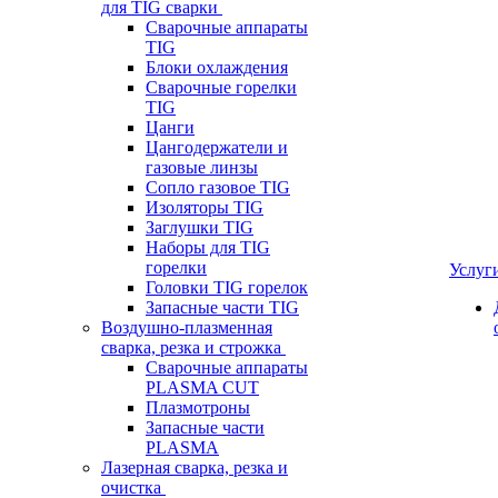
для TIG сварки
Сварочные аппараты
TIG
Блоки охлаждения
Сварочные горелки
TIG
Цанги
Цангодержатели и
газовые линзы
Сопло газовое TIG
Изоляторы TIG
Заглушки TIG
Наборы для TIG
горелки
Услуг
Головки TIG горелок
Запасные части TIG
Воздушно-плазменная
сварка, резка и строжка
Сварочные аппараты
PLASMA CUT
Плазмотроны
Запасные части
PLASMA
Лазерная сварка, резка и
очистка