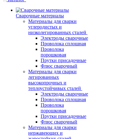
Сварочные материалы
Материалы для сварки
углеродистых и
низколегированных сталей
Электроды сварочные
Проволока сплошная
Проволока
порошковая
Прутки присадочные
Флюс сварочный
Материалы для сварки
легированных
высокопрочных и
теплоустойчивых сталей
Электроды сварочные
Проволока сплошная
Проволока
порошковая
Прутки присадочные
Флюс сварочный
Материалы для сварки
нержавеющих и
жаростойких сталей