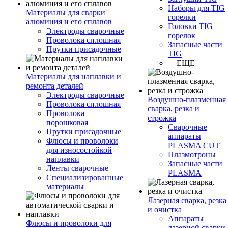
Наборы для TIG
Материалы для сварки
горелки
алюминия и его сплавов
Головки TIG
Электроды сварочные
горелок
Проволока сплошная
Запасные части
Прутки присадочные
TIG
+ ЕЩЕ
Материалы для наплавки и
ремонта деталей
Электроды сварочные
Воздушно-плазменная
Проволока сплошная
сварка, резка и
Проволока
строжка
порошковая
Сварочные
Прутки присадочные
аппараты
Флюсы и проволоки
PLASMA CUT
для износостойкой
Плазмотроны
наплавки
Запасные части
Ленты сварочные
PLASMA
Специализированные
материалы
Лазерная сварка, резка
и очистка
Аппараты
Флюсы и проволоки для
лазерной сварки