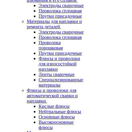
алюминия и его сплавов
Электроды сварочные
Проволока сплошная
Прутки присадочные
Материалы для наплавки и
ремонта деталей
Электроды сварочные
Проволока сплошная
Проволока
порошковая
Прутки присадочные
Флюсы и проволоки
для износостойкой
наплавки
Ленты сварочные
Специализированные
материалы
Флюсы и проволоки для
автоматической сварки и
наплавки
Кислые флюсы
Нейтральные флюсы
Основные флюсы
Высокоосновные
флюсы