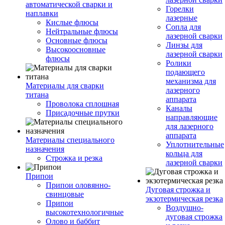
автоматической сварки и
Горелки
наплавки
лазерные
Кислые флюсы
Сопла для
Нейтральные флюсы
лазерной сварки
Основные флюсы
Линзы для
Высокоосновные
лазерной сварки
флюсы
Ролики
подающего
механизма для
Материалы для сварки
лазерного
титана
аппарата
Проволока сплошная
Каналы
Присадочные прутки
направляющие
для лазерного
аппарата
Материалы специального
Уплотнительные
назначения
кольца для
Строжка и резка
лазерной сварки
Припои
Припои оловянно-
Дуговая строжка и
свинцовые
экзотермическая резка
Припои
Воздушно-
высокотехнологичные
дуговая строжка
Олово и баббит