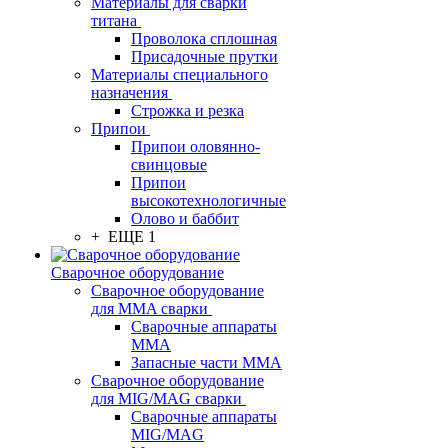
Материалы для сварки
титана
Проволока сплошная
Присадочные прутки
Материалы специального
назначения
Строжка и резка
Припои
Припои оловянно-
свинцовые
Припои
высокотехнологичные
Олово и баббит
+ ЕЩЕ 1
Сварочное оборудование
Сварочное оборудование
для MMA сварки
Сварочные аппараты
MMA
Запасные части MMA
Сварочное оборудование
для MIG/MAG сварки
Сварочные аппараты
MIG/MAG