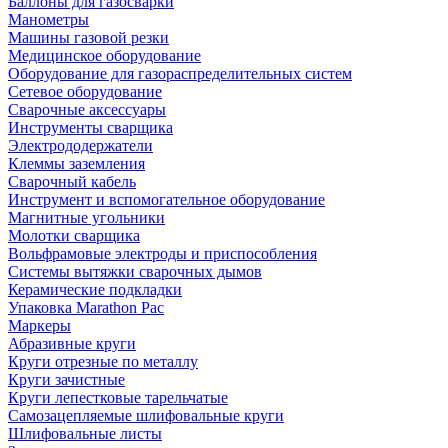
Баллоны для газосварки
Манометры
Машины газовой резки
Медицинское оборудование
Оборудование для газораспределительных систем
Сетевое оборудование
Сварочные аксессуары
Инструменты сварщика
Электрододержатели
Клеммы заземления
Сварочный кабель
Инструмент и вспомогательное оборудование
Магнитные угольники
Молотки сварщика
Вольфрамовые электроды и приспособления
Системы вытяжки сварочных дымов
Керамические подкладки
Упаковка Marathon Pac
Маркеры
Абразивные круги
Круги отрезные по металлу
Круги зачистные
Круги лепестковые тарельчатые
Самозацепляемые шлифовальные круги
Шлифовальные листы