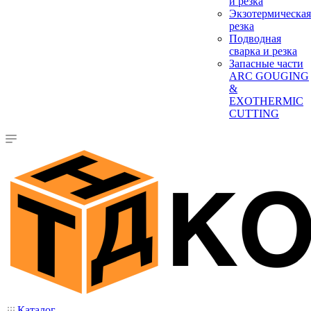
и резка
Экзотермическая
резка
Подводная
сварка и резка
Запасные части
ARC GOUGING
&
EXOTHERMIC
CUTTING
Каталог