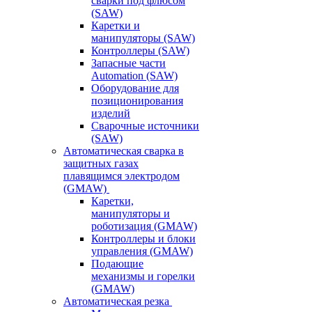
сварки под флюсом
(SAW)
Каретки и
манипуляторы (SAW)
Контроллеры (SAW)
Запасные части
Automation (SAW)
Оборудование для
позиционирования
изделий
Сварочные источники
(SAW)
Автоматическая сварка в
защитных газах
плавящимся электродом
(GMAW)
Каретки,
манипуляторы и
роботизация (GMAW)
Контроллеры и блоки
управления (GMAW)
Подающие
механизмы и горелки
(GMAW)
Автоматическая резка