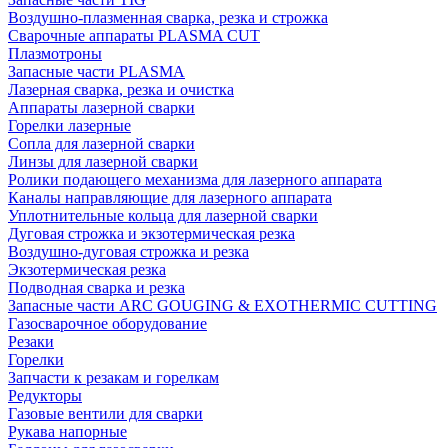
Воздушно-плазменная сварка, резка и строжка
Сварочные аппараты PLASMA CUT
Плазмотроны
Запасные части PLASMA
Лазерная сварка, резка и очистка
Аппараты лазерной сварки
Горелки лазерные
Сопла для лазерной сварки
Линзы для лазерной сварки
Ролики подающего механизма для лазерного аппарата
Каналы направляющие для лазерного аппарата
Уплотнительные кольца для лазерной сварки
Дуговая строжка и экзотермическая резка
Воздушно-дуговая строжка и резка
Экзотермическая резка
Подводная сварка и резка
Запасные части ARC GOUGING & EXOTHERMIC CUTTING
Газосварочное оборудование
Резаки
Горелки
Запчасти к резакам и горелкам
Редукторы
Газовые вентили для сварки
Рукава напорные