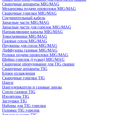
Сварочные аппараты MIG/MAG
Механизмы подачи проволоки MIG/MAG
Сварочные горелки MIG/MAG
Соединительный кабель
Запасные части MIG/MAG
Запасные части для горелок MIG/MAG
Направляющие каналы MIG/MAG
Токосъемники MIG/MAG
Газовые сопла MIG/MAG
Пружины для сопла MIG/MAG
Диффузоры газовые MIG/MAG
Ролики подачи проволоки MIG/MAG
Шейки горелок (гусаки) MIG/MAG
Сварочное оборудование для TIG сварки
Сварочные аппараты TIG
Блоки охлаждения
Сварочные горелки TIG
Цанги
Цангодержатели и газовые линзы
Сопло газовое TIG
Изоляторы TIG
Заглушки TIG
Наборы для TIG горелки
Головки TIG горелок
Запасные части TIG