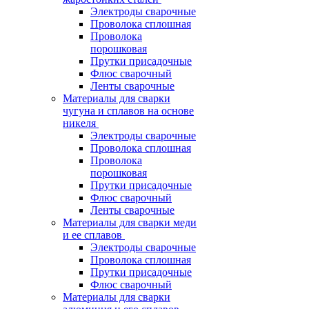
Электроды сварочные
Проволока сплошная
Проволока
порошковая
Прутки присадочные
Флюс сварочный
Ленты сварочные
Материалы для сварки
чугуна и сплавов на основе
никеля
Электроды сварочные
Проволока сплошная
Проволока
порошковая
Прутки присадочные
Флюс сварочный
Ленты сварочные
Материалы для сварки меди
и ее сплавов
Электроды сварочные
Проволока сплошная
Прутки присадочные
Флюс сварочный
Материалы для сварки