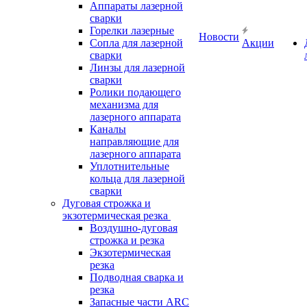
Аппараты лазерной
сварки
Горелки лазерные
Новости
Сопла для лазерной
Акции
сварки
Линзы для лазерной
сварки
Ролики подающего
механизма для
лазерного аппарата
Каналы
направляющие для
лазерного аппарата
Уплотнительные
кольца для лазерной
сварки
Дуговая строжка и
экзотермическая резка
Воздушно-дуговая
строжка и резка
Экзотермическая
резка
Подводная сварка и
резка
Запасные части ARC