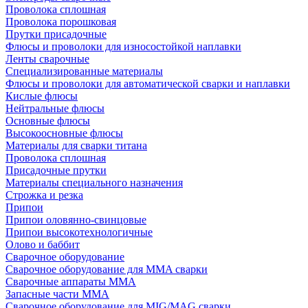
Проволока сплошная
Проволока порошковая
Прутки присадочные
Флюсы и проволоки для износостойкой наплавки
Ленты сварочные
Специализированные материалы
Флюсы и проволоки для автоматической сварки и наплавки
Кислые флюсы
Нейтральные флюсы
Основные флюсы
Высокоосновные флюсы
Материалы для сварки титана
Проволока сплошная
Присадочные прутки
Материалы специального назначения
Строжка и резка
Припои
Припои оловянно-свинцовые
Припои высокотехнологичные
Олово и баббит
Сварочное оборудование
Сварочное оборудование для MMA сварки
Сварочные аппараты MMA
Запасные части MMA
Сварочное оборудование для MIG/MAG сварки