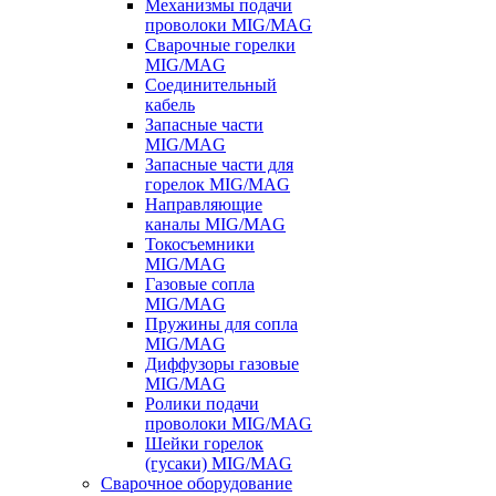
Механизмы подачи
проволоки MIG/MAG
Сварочные горелки
MIG/MAG
Соединительный
кабель
Запасные части
MIG/MAG
Запасные части для
горелок MIG/MAG
Направляющие
каналы MIG/MAG
Токосъемники
MIG/MAG
Газовые сопла
MIG/MAG
Пружины для сопла
MIG/MAG
Диффузоры газовые
MIG/MAG
Ролики подачи
проволоки MIG/MAG
Шейки горелок
(гусаки) MIG/MAG
Сварочное оборудование