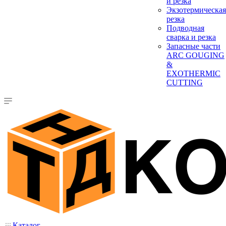
и резка
Экзотермическая
резка
Подводная
сварка и резка
Запасные части
ARC GOUGING
&
EXOTHERMIC
CUTTING
Каталог