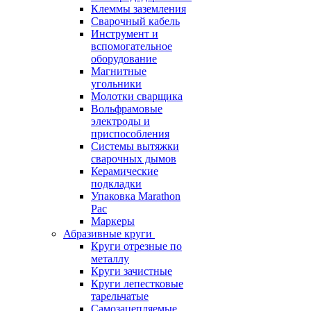
Клеммы заземления
Сварочный кабель
Инструмент и
вспомогательное
оборудование
Магнитные
угольники
Молотки сварщика
Вольфрамовые
электроды и
приспособления
Системы вытяжки
сварочных дымов
Керамические
подкладки
Упаковка Marathon
Pac
Маркеры
Абразивные круги
Круги отрезные по
металлу
Круги зачистные
Круги лепестковые
тарельчатые
Самозацепляемые