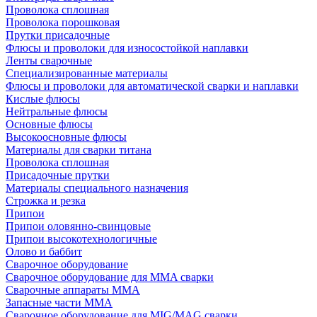
Проволока сплошная
Проволока порошковая
Прутки присадочные
Флюсы и проволоки для износостойкой наплавки
Ленты сварочные
Специализированные материалы
Флюсы и проволоки для автоматической сварки и наплавки
Кислые флюсы
Нейтральные флюсы
Основные флюсы
Высокоосновные флюсы
Материалы для сварки титана
Проволока сплошная
Присадочные прутки
Материалы специального назначения
Строжка и резка
Припои
Припои оловянно-свинцовые
Припои высокотехнологичные
Олово и баббит
Сварочное оборудование
Сварочное оборудование для MMA сварки
Сварочные аппараты MMA
Запасные части MMA
Сварочное оборудование для MIG/MAG сварки