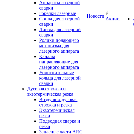
Аппараты лазерной
сварки
Горелки лазерные
Новости
Сопла для лазерной
Акции
сварки
Линзы для лазерной
сварки
Ролики подающего
механизма для
лазерного аппарата
Каналы
направляющие для
лазерного аппарата
Уплотнительные
кольца для лазерной
сварки
Дуговая строжка и
экзотермическая резка
Воздушно-дуговая
строжка и резка
Экзотермическая
резка
Подводная сварка и
резка
Запасные части ARC