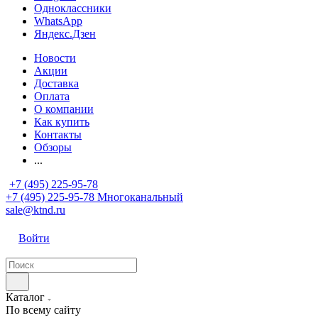
Одноклассники
WhatsApp
Яндекс.Дзен
Новости
Акции
Доставка
Оплата
О компании
Как купить
Контакты
Обзоры
...
+7 (495) 225-95-78
+7 (495) 225-95-78
Многоканальный
sale@ktnd.ru
Войти
Каталог
По всему сайту