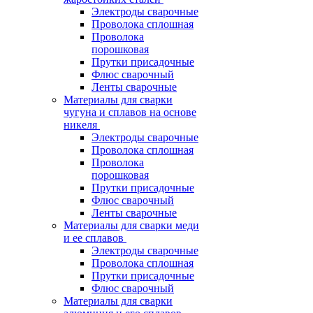
Электроды сварочные
Проволока сплошная
Проволока
порошковая
Прутки присадочные
Флюс сварочный
Ленты сварочные
Материалы для сварки
чугуна и сплавов на основе
никеля
Электроды сварочные
Проволока сплошная
Проволока
порошковая
Прутки присадочные
Флюс сварочный
Ленты сварочные
Материалы для сварки меди
и ее сплавов
Электроды сварочные
Проволока сплошная
Прутки присадочные
Флюс сварочный
Материалы для сварки