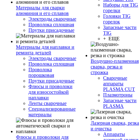
Наборы для TIG
Материалы для сварки
горелки
алюминия и его сплавов
Головки TIG
Электроды сварочные
горелок
Проволока сплошная
Запасные части
Прутки присадочные
TIG
+ ЕЩЕ
Материалы для наплавки и
ремонта деталей
Электроды сварочные
Воздушно-плазменная
Проволока сплошная
сварка, резка и
Проволока
строжка
порошковая
Сварочные
Прутки присадочные
аппараты
Флюсы и проволоки
PLASMA CUT
для износостойкой
Плазмотроны
наплавки
Запасные части
Ленты сварочные
PLASMA
Специализированные
материалы
Лазерная сварка, резка
и очистка
Аппараты
Флюсы и проволоки для
лазерной сварки