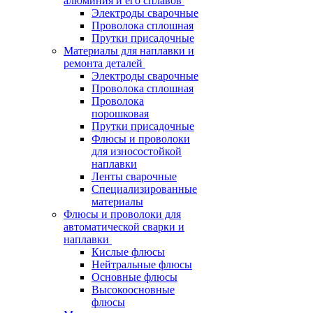
алюминия и его сплавов
Электроды сварочные
Проволока сплошная
Прутки присадочные
Материалы для наплавки и
ремонта деталей
Электроды сварочные
Проволока сплошная
Проволока
порошковая
Прутки присадочные
Флюсы и проволоки
для износостойкой
наплавки
Ленты сварочные
Специализированные
материалы
Флюсы и проволоки для
автоматической сварки и
наплавки
Кислые флюсы
Нейтральные флюсы
Основные флюсы
Высокоосновные
флюсы