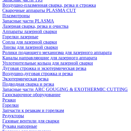
Воздушно-плазменная сварка, резка и строжка
Сварочные аппараты PLASMA CUT
Плазмотроны
Запасные части PLASMA
Лазерная сварка, резка и очистка
Аппараты лазерной сварки
Горелки лазерные
Сопла для лазерной сварки
Линзы для лазерной сварки
Ролики подающего механизма для лазерного аппарата
Каналы направляющие для лазерного аппарата
Уплотнительные кольца для лазерной сварки
Дуговая строжка и экзотермическая резка
Воздушно-дуговая строжка и резка
Экзотермическая резка
Подводная сварка и резка
Запасные части ARC GOUGING & EXOTHERMIC CUTTING
Газосварочное оборудование
Резаки
Горелки
Запчасти к резакам и горелкам
Редукторы
Газовые вентили для сварки
Рукава напорные