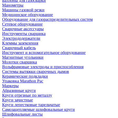
Баллоны для газосварки
Манометры
Машины газовой резки
Медицинское оборудование
Оборудование для газораспределительных систем
Сетевое оборудование
Сварочные аксессуары
Инструменты сварщика
Электрододержатели
Клеммы заземления
Сварочный кабель
Инструмент и вспомогательное оборудование
Магнитные угольники
Молотки сварщика
Вольфрамовые электроды и приспособления
Системы вытяжки сварочных дымов
Керамические подкладки
Упаковка Marathon Pac
Маркеры
Абразивные круги
Круги отрезные по металлу
Круги зачистные
Круги лепестковые тарельчатые
Самозацепляемые шлифовальные круги
Шлифовальные листы