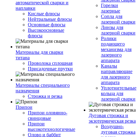
автоматической сварки и
Горелки
наплавки
лазерные
Кислые флюсы
Сопла для
Нейтральные флюсы
лазерной сварки
Основные флюсы
Линзы для
Высокоосновные
лазерной сварки
флюсы
Ролики
подающего
механизма для
Материалы для сварки
лазерного
титана
аппарата
Проволока сплошная
Каналы
Присадочные прутки
направляющие
для лазерного
аппарата
Материалы специального
Уплотнительные
назначения
кольца для
Строжка и резка
лазерной сварки
Припои
Припои оловянно-
Дуговая строжка и
свинцовые
экзотермическая резка
Припои
Воздушно-
высокотехнологичные
дуговая строжка
Олово и баббит