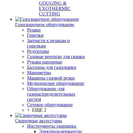
GOUGING &
EXOTHERMIC
CUTTING
Газосварочное оборудование
Резаки
Горелки
Запчасти к резакам и
горелкам
Редукторы
Газовые вентили для сварки
Рукава напорные
Баллоны для газосварки
Манометры
Машины газовой резки
Медицинское оборудование
Оборудование для
газораспределительных
систем
Сетевое оборудование
+ ЕЩЕ 2
Сварочные аксессуары
Инструменты сварщика
Электрододержатели