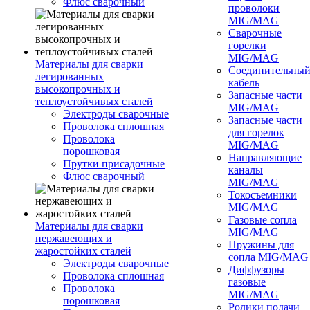
Флюс сварочный
проволоки
MIG/MAG
Сварочные
горелки
MIG/MAG
Материалы для сварки
Соединительны
легированных
кабель
высокопрочных и
Запасные части
теплоустойчивых сталей
MIG/MAG
Электроды сварочные
Запасные части
Проволока сплошная
для горелок
Проволока
MIG/MAG
порошковая
Направляющие
Прутки присадочные
каналы
Флюс сварочный
MIG/MAG
Токосъемники
MIG/MAG
Газовые сопла
Материалы для сварки
MIG/MAG
нержавеющих и
Пружины для
жаростойких сталей
сопла MIG/MAG
Электроды сварочные
Диффузоры
Проволока сплошная
газовые
Проволока
MIG/MAG
порошковая
Ролики подачи