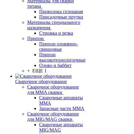
Материалы для сварки
титана
Проволока сплошная
Присадочные прутки
Материалы специального
назначения
Строжка и резка
Припои
Припои оловянно-
свинцовые
Припои
высокотехнологичные
Олово и баббит
+ ЕЩЕ 1
Сварочное оборудование
Сварочное оборудование
для MMA сварки
Сварочные аппараты
MMA
Запасные части MMA
Сварочное оборудование
для MIG/MAG сварки
Сварочные аппараты
MIG/MAG