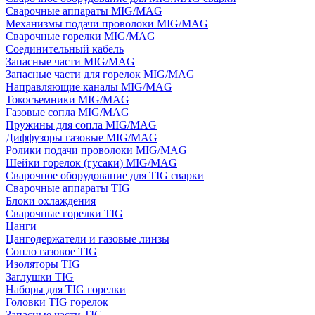
Сварочные аппараты MIG/MAG
Механизмы подачи проволоки MIG/MAG
Сварочные горелки MIG/MAG
Соединительный кабель
Запасные части MIG/MAG
Запасные части для горелок MIG/MAG
Направляющие каналы MIG/MAG
Токосъемники MIG/MAG
Газовые сопла MIG/MAG
Пружины для сопла MIG/MAG
Диффузоры газовые MIG/MAG
Ролики подачи проволоки MIG/MAG
Шейки горелок (гусаки) MIG/MAG
Сварочное оборудование для TIG сварки
Сварочные аппараты TIG
Блоки охлаждения
Сварочные горелки TIG
Цанги
Цангодержатели и газовые линзы
Сопло газовое TIG
Изоляторы TIG
Заглушки TIG
Наборы для TIG горелки
Головки TIG горелок
Запасные части TIG