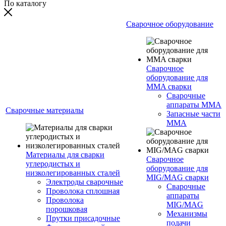
По каталогу
Сварочное оборудование
Сварочное
оборудование для
MMA сварки
Сварочные
аппараты MMA
Сварочные материалы
Запасные части
MMA
Материалы для сварки
Сварочное
углеродистых и
оборудование для
низколегированных сталей
MIG/MAG сварки
Электроды сварочные
Сварочные
Проволока сплошная
аппараты
Проволока
MIG/MAG
порошковая
Механизмы
Прутки присадочные
подачи