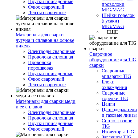
Прутки присадочные
проволоки
Флюс сварочный
MIG/MAG
Ленты сварочные
Шейки горелок
(гусаки)
MIG/MAG
+ ЕЩЕ
Материалы для сварки
чугуна и сплавов на основе
никеля
Электроды сварочные
Сварочное
Проволока сплошная
оборудование для TIG
Проволока
сварки
порошковая
Сварочные
Прутки присадочные
аппараты TIG
Флюс сварочный
Блоки
Ленты сварочные
охлаждения
Сварочные
горелки TIG
Материалы для сварки меди
Цанги
и ее сплавов
Цангодержатели
Электроды сварочные
и газовые линзы
Проволока сплошная
Сопло газовое
Прутки присадочные
TIG
Флюс сварочный
Изоляторы TIG
Заглушки TIG