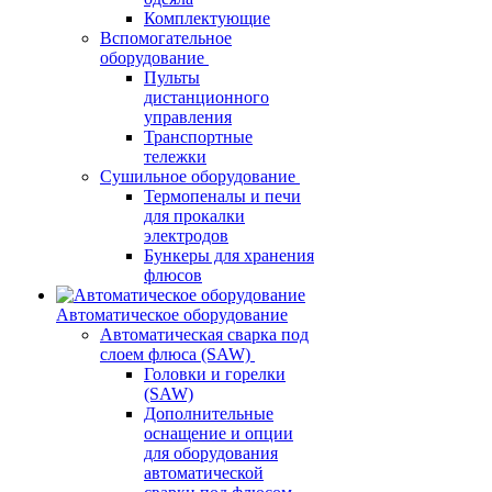
Комплектующие
Вспомогательное
оборудование
Пульты
дистанционного
управления
Транспортные
тележки
Сушильное оборудование
Термопеналы и печи
для прокалки
электродов
Бункеры для хранения
флюсов
Автоматическое оборудование
Автоматическая сварка под
слоем флюса (SAW)
Головки и горелки
(SAW)
Дополнительные
оснащение и опции
для оборудования
автоматической