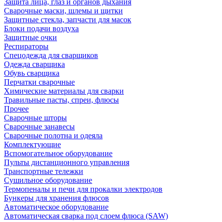
Защита лица, глаз и органов дыхания
Сварочные маски, шлемы и щитки
Защитные стекла, запчасти для масок
Блоки подачи воздуха
Защитные очки
Респираторы
Спецодежда для сварщиков
Одежда сварщика
Обувь сварщика
Перчатки сварочные
Химические материалы для сварки
Травильные пасты, спреи, флюсы
Прочее
Сварочные шторы
Сварочные занавесы
Сварочные полотна и одеяла
Комплектующие
Вспомогательное оборудование
Пульты дистанционного управления
Транспортные тележки
Сушильное оборудование
Термопеналы и печи для прокалки электродов
Бункеры для хранения флюсов
Автоматическое оборудование
Автоматическая сварка под слоем флюса (SAW)