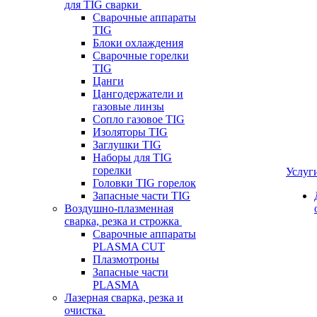
для TIG сварки
Сварочные аппараты
TIG
Блоки охлаждения
Сварочные горелки
TIG
Цанги
Цангодержатели и
газовые линзы
Сопло газовое TIG
Изоляторы TIG
Заглушки TIG
Наборы для TIG
горелки
Услуг
Головки TIG горелок
Запасные части TIG
Воздушно-плазменная
сварка, резка и строжка
Сварочные аппараты
PLASMA CUT
Плазмотроны
Запасные части
PLASMA
Лазерная сварка, резка и
очистка