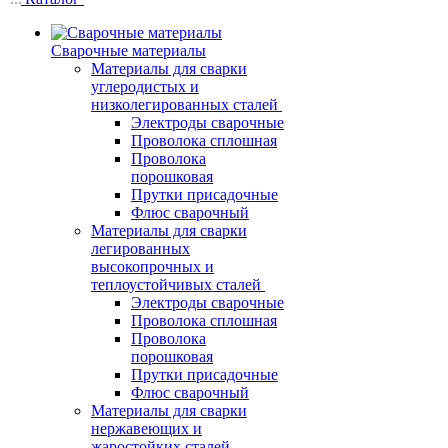
Сварочные материалы
Материалы для сварки
углеродистых и
низколегированных сталей
Электроды сварочные
Проволока сплошная
Проволока
порошковая
Прутки присадочные
Флюс сварочный
Материалы для сварки
легированных
высокопрочных и
теплоустойчивых сталей
Электроды сварочные
Проволока сплошная
Проволока
порошковая
Прутки присадочные
Флюс сварочный
Материалы для сварки
нержавеющих и
жаростойких сталей