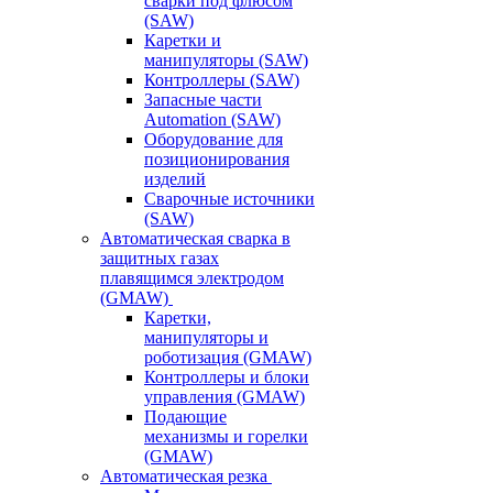
сварки под флюсом
(SAW)
Каретки и
манипуляторы (SAW)
Контроллеры (SAW)
Запасные части
Automation (SAW)
Оборудование для
позиционирования
изделий
Сварочные источники
(SAW)
Автоматическая сварка в
защитных газах
плавящимся электродом
(GMAW)
Каретки,
манипуляторы и
роботизация (GMAW)
Контроллеры и блоки
управления (GMAW)
Подающие
механизмы и горелки
(GMAW)
Автоматическая резка