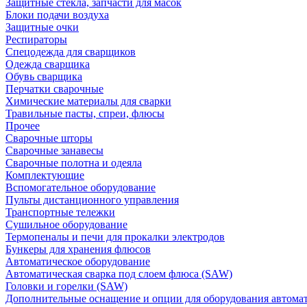
Защитные стекла, запчасти для масок
Блоки подачи воздуха
Защитные очки
Респираторы
Спецодежда для сварщиков
Одежда сварщика
Обувь сварщика
Перчатки сварочные
Химические материалы для сварки
Травильные пасты, спреи, флюсы
Прочее
Сварочные шторы
Сварочные занавесы
Сварочные полотна и одеяла
Комплектующие
Вспомогательное оборудование
Пульты дистанционного управления
Транспортные тележки
Сушильное оборудование
Термопеналы и печи для прокалки электродов
Бункеры для хранения флюсов
Автоматическое оборудование
Автоматическая сварка под слоем флюса (SAW)
Головки и горелки (SAW)
Дополнительные оснащение и опции для оборудования автома