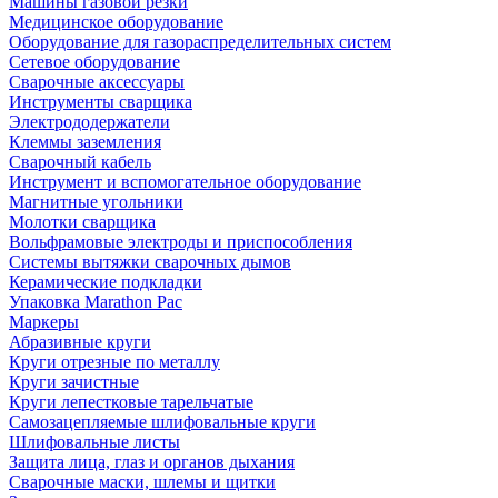
Машины газовой резки
Медицинское оборудование
Оборудование для газораспределительных систем
Сетевое оборудование
Сварочные аксессуары
Инструменты сварщика
Электрододержатели
Клеммы заземления
Сварочный кабель
Инструмент и вспомогательное оборудование
Магнитные угольники
Молотки сварщика
Вольфрамовые электроды и приспособления
Системы вытяжки сварочных дымов
Керамические подкладки
Упаковка Marathon Pac
Маркеры
Абразивные круги
Круги отрезные по металлу
Круги зачистные
Круги лепестковые тарельчатые
Самозацепляемые шлифовальные круги
Шлифовальные листы
Защита лица, глаз и органов дыхания
Сварочные маски, шлемы и щитки