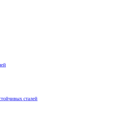
лей
стойчивых сталей