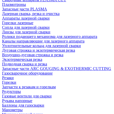
Плазмотроны
Запасные части PLASMA
Лазерная сварка, резка и очистка
Аппараты лазерной сварки
Горелки лазерные
Сопла для лазерной сварки
Линзы для лазерной сварки
Ролики подающего механизма для лазерного аппарата
Каналы направляющие для лазерного аппарата
Уплотнительные кольца для лазерной сварки
Дуговая строжка и экзотермическая резка
Воздушно-дуговая строжка и резка
Экзотермическая резка
Подводная сварка и резка
Запасные части ARC GOUGING & EXOTHERMIC CUTTING
Газосварочное оборудование
Резаки
Горелки
Запчасти к резакам и горелкам
Редукторы
Газовые вентили для сварки
Рукава напорные
Баллоны для газосварки
Манометры