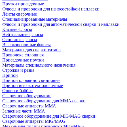
Прутки присадочные
Флюсы и проволоки для износостойкой наплавки
Ленты сварочные
Специализированные материалы
Флюсы и проволоки для автоматической сварки и наплавки
Кислые флюсы
Нейтральные флюсы
Основные флюсы
Высокоосновные флюсы
Материалы для сварки титана
Проволока сплошная
Присадочные прутки
Материалы специального назначения
Строжка и резка
Припои
Припои оловянно-свинцовые
Припои высокотехнологичные
Олово и баббит
Сварочное оборудование
Сварочное оборудование для MMA сварки
Сварочные аппараты MMA
Запасные части MMA
Сварочное оборудование для MIG/MAG сварки
Сварочные аппараты MIG/MAG
Механизмы подачи проволоки MIG/MAG