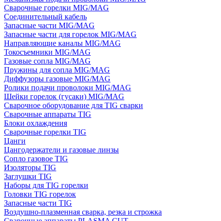
Сварочные горелки MIG/MAG
Соединительный кабель
Запасные части MIG/MAG
Запасные части для горелок MIG/MAG
Направляющие каналы MIG/MAG
Токосъемники MIG/MAG
Газовые сопла MIG/MAG
Пружины для сопла MIG/MAG
Диффузоры газовые MIG/MAG
Ролики подачи проволоки MIG/MAG
Шейки горелок (гусаки) MIG/MAG
Сварочное оборудование для TIG сварки
Сварочные аппараты TIG
Блоки охлаждения
Сварочные горелки TIG
Цанги
Цангодержатели и газовые линзы
Сопло газовое TIG
Изоляторы TIG
Заглушки TIG
Наборы для TIG горелки
Головки TIG горелок
Запасные части TIG
Воздушно-плазменная сварка, резка и строжка
Сварочные аппараты PLASMA CUT