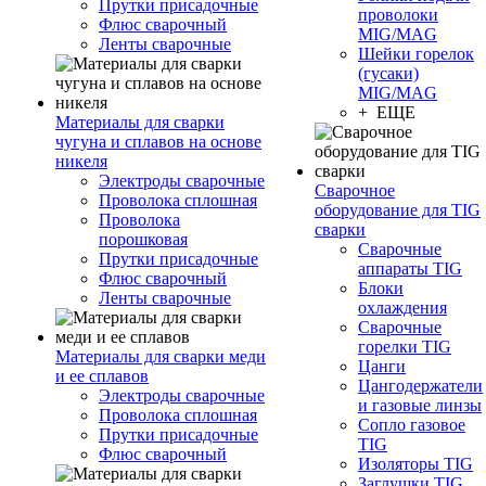
Прутки присадочные
проволоки
Флюс сварочный
MIG/MAG
Ленты сварочные
Шейки горелок
(гусаки)
MIG/MAG
+ ЕЩЕ
Материалы для сварки
чугуна и сплавов на основе
никеля
Электроды сварочные
Сварочное
Проволока сплошная
оборудование для TIG
Проволока
сварки
порошковая
Сварочные
Прутки присадочные
аппараты TIG
Флюс сварочный
Блоки
Ленты сварочные
охлаждения
Сварочные
горелки TIG
Материалы для сварки меди
Цанги
и ее сплавов
Цангодержатели
Электроды сварочные
и газовые линзы
Проволока сплошная
Сопло газовое
Прутки присадочные
TIG
Флюс сварочный
Изоляторы TIG
Заглушки TIG