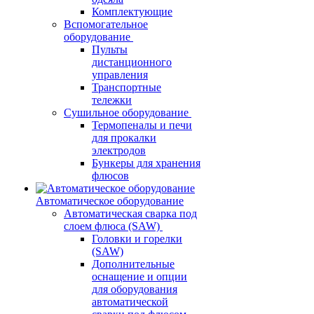
Комплектующие
Вспомогательное
оборудование
Пульты
дистанционного
управления
Транспортные
тележки
Сушильное оборудование
Термопеналы и печи
для прокалки
электродов
Бункеры для хранения
флюсов
Автоматическое оборудование
Автоматическая сварка под
слоем флюса (SAW)
Головки и горелки
(SAW)
Дополнительные
оснащение и опции
для оборудования
автоматической