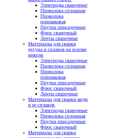
Электроды сварочные
Проволока сплошная
Проволока
порошковая
Прутки присадочные
Флюс сварочный
Ленты сварочные
Материалы для сварки
чугуна и сплавов на основе
никеля
Электроды сварочные
Проволока сплошная
Проволока
порошковая
Прутки присадочные
Флюс сварочный
Ленты сварочные
Материалы для сварки меди
и ее сплавов
Электроды сварочные
Проволока сплошная
Прутки присадочные
Флюс сварочный
Материалы для сварки