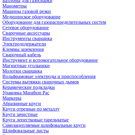
Баллоны для газосварки
Манометры
Машины газовой резки
Медицинское оборудование
Оборудование для газораспределительных систем
Сетевое оборудование
Сварочные аксессуары
Инструменты сварщика
Электрододержатели
Клеммы заземления
Сварочный кабель
Инструмент и вспомогательное оборудование
Магнитные угольники
Молотки сварщика
Вольфрамовые электроды и приспособления
Системы вытяжки сварочных дымов
Керамические подкладки
Упаковка Marathon Pac
Маркеры
Абразивные круги
Круги отрезные по металлу
Круги зачистные
Круги лепестковые тарельчатые
Самозацепляемые шлифовальные круги
Шлифовальные листы