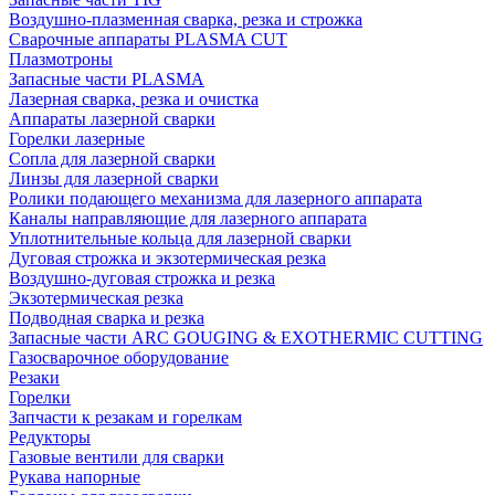
Воздушно-плазменная сварка, резка и строжка
Сварочные аппараты PLASMA CUT
Плазмотроны
Запасные части PLASMA
Лазерная сварка, резка и очистка
Аппараты лазерной сварки
Горелки лазерные
Сопла для лазерной сварки
Линзы для лазерной сварки
Ролики подающего механизма для лазерного аппарата
Каналы направляющие для лазерного аппарата
Уплотнительные кольца для лазерной сварки
Дуговая строжка и экзотермическая резка
Воздушно-дуговая строжка и резка
Экзотермическая резка
Подводная сварка и резка
Запасные части ARC GOUGING & EXOTHERMIC CUTTING
Газосварочное оборудование
Резаки
Горелки
Запчасти к резакам и горелкам
Редукторы
Газовые вентили для сварки
Рукава напорные