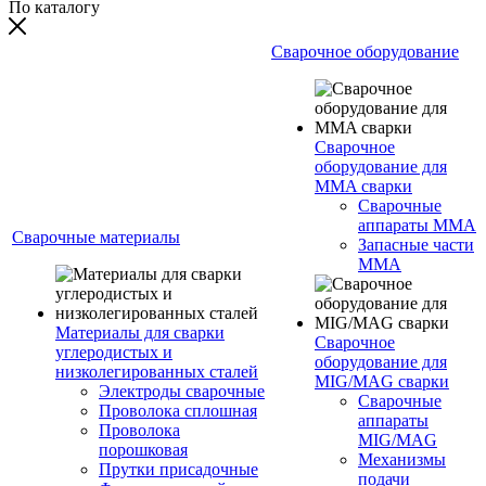
По каталогу
Сварочное оборудование
Сварочное
оборудование для
MMA сварки
Сварочные
аппараты MMA
Сварочные материалы
Запасные части
MMA
Материалы для сварки
Сварочное
углеродистых и
оборудование для
низколегированных сталей
MIG/MAG сварки
Электроды сварочные
Сварочные
Проволока сплошная
аппараты
Проволока
MIG/MAG
порошковая
Механизмы
Прутки присадочные
подачи