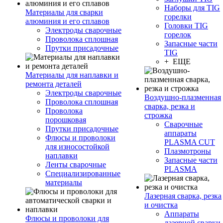
Наборы для TIG
Материалы для сварки
горелки
алюминия и его сплавов
Головки TIG
Электроды сварочные
горелок
Проволока сплошная
Запасные части
Прутки присадочные
TIG
+ ЕЩЕ
Материалы для наплавки и
ремонта деталей
Электроды сварочные
Воздушно-плазменная
Проволока сплошная
сварка, резка и
Проволока
строжка
порошковая
Сварочные
Прутки присадочные
аппараты
Флюсы и проволоки
PLASMA CUT
для износостойкой
Плазмотроны
наплавки
Запасные части
Ленты сварочные
PLASMA
Специализированные
материалы
Лазерная сварка, резка
и очистка
Аппараты
Флюсы и проволоки для
лазерной сварки