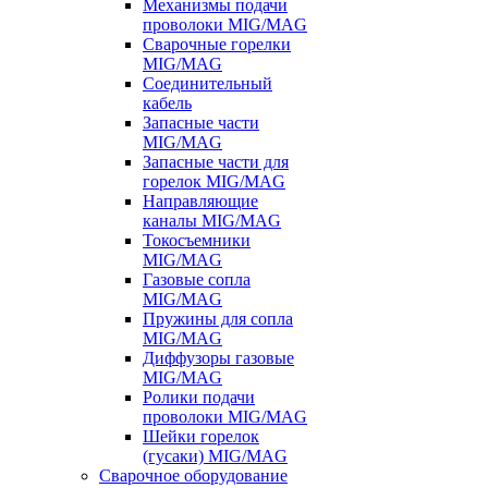
Механизмы подачи
проволоки MIG/MAG
Сварочные горелки
MIG/MAG
Соединительный
кабель
Запасные части
MIG/MAG
Запасные части для
горелок MIG/MAG
Направляющие
каналы MIG/MAG
Токосъемники
MIG/MAG
Газовые сопла
MIG/MAG
Пружины для сопла
MIG/MAG
Диффузоры газовые
MIG/MAG
Ролики подачи
проволоки MIG/MAG
Шейки горелок
(гусаки) MIG/MAG
Сварочное оборудование