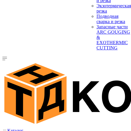
и резка
Экзотермическая
резка
Подводная
сварка и резка
Запасные части
ARC GOUGING
&
EXOTHERMIC
CUTTING
Каталог