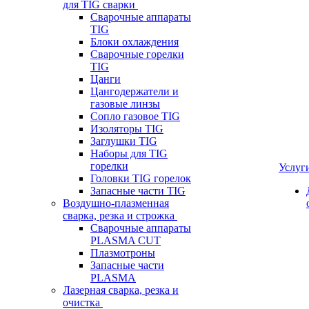
для TIG сварки
Сварочные аппараты
TIG
Блоки охлаждения
Сварочные горелки
TIG
Цанги
Цангодержатели и
газовые линзы
Сопло газовое TIG
Изоляторы TIG
Заглушки TIG
Наборы для TIG
горелки
Услуг
Головки TIG горелок
Запасные части TIG
Воздушно-плазменная
сварка, резка и строжка
Сварочные аппараты
PLASMA CUT
Плазмотроны
Запасные части
PLASMA
Лазерная сварка, резка и
очистка