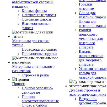
автоматической сварки и
Горелки
наплавки
лазерные
Кислые флюсы
Сопла для
Нейтральные флюсы
лазерной сварки
Основные флюсы
Линзы для
Высокоосновные
лазерной сварки
флюсы
Ролики
подающего
механизма для
Материалы для сварки
лазерного
титана
аппарата
Проволока сплошная
Каналы
Присадочные прутки
направляющие
для лазерного
аппарата
Материалы специального
Уплотнительные
назначения
кольца для
Строжка и резка
лазерной сварки
Припои
Припои оловянно-
Дуговая строжка и
свинцовые
экзотермическая резка
Припои
Воздушно-
высокотехнологичные
дуговая строжка
Олово и баббит