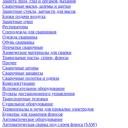
Защита лица, глаз и органов дыхания
Сварочные маски, шлемы и щитки
Защитные стекла, запчасти для масок
Блоки подачи воздуха
Защитные очки
Респираторы
Спецодежда для сварщиков
Одежда сварщика
Обувь сварщика
Перчатки сварочные
Химические материалы для сварки
Травильные пасты, спреи, флюсы
Прочее
Сварочные шторы
Сварочные занавесы
Сварочные полотна и одеяла
Комплектующие
Вспомогательное оборудование
Пульты дистанционного управления
Транспортные тележки
Сушильное оборудование
Термопеналы и печи для прокалки электродов
Бункеры для хранения флюсов
Автоматическое оборудование
Автоматическая сварка под слоем флюса (SAW)