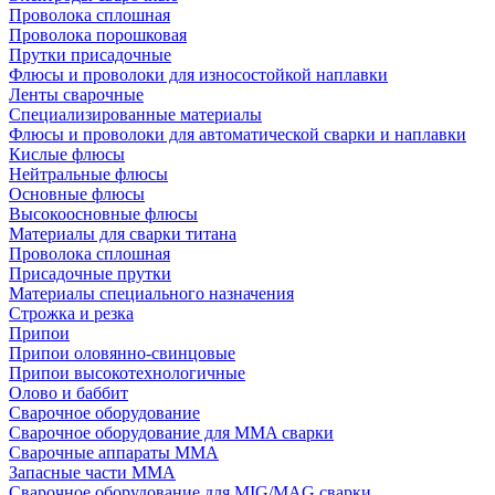
Проволока сплошная
Проволока порошковая
Прутки присадочные
Флюсы и проволоки для износостойкой наплавки
Ленты сварочные
Специализированные материалы
Флюсы и проволоки для автоматической сварки и наплавки
Кислые флюсы
Нейтральные флюсы
Основные флюсы
Высокоосновные флюсы
Материалы для сварки титана
Проволока сплошная
Присадочные прутки
Материалы специального назначения
Строжка и резка
Припои
Припои оловянно-свинцовые
Припои высокотехнологичные
Олово и баббит
Сварочное оборудование
Сварочное оборудование для MMA сварки
Сварочные аппараты MMA
Запасные части MMA
Сварочное оборудование для MIG/MAG сварки