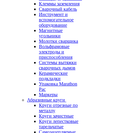
Клеммы заземления
Сварочный кабель
Инструмент и
вспомогательное
оборудование
Магнитные
угольники
Молотки сварщика
Вольфрамовые
электроды и
приспособления
Системы вытяжки
сварочных дымов
Керамические
подкладки
Упаковка Marathon
Pac
Маркеры
Абразивные круги
Круги отрезные по
металлу
Круги зачистные
Круги лепестковые
тарельчатые
Самозацепляемые