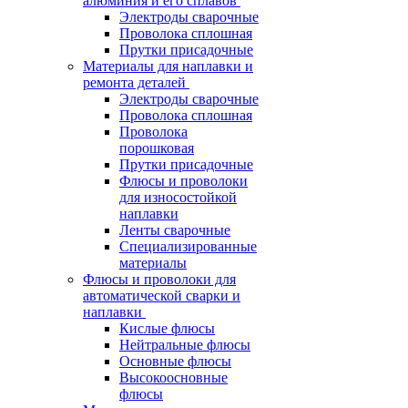
алюминия и его сплавов
Электроды сварочные
Проволока сплошная
Прутки присадочные
Материалы для наплавки и
ремонта деталей
Электроды сварочные
Проволока сплошная
Проволока
порошковая
Прутки присадочные
Флюсы и проволоки
для износостойкой
наплавки
Ленты сварочные
Специализированные
материалы
Флюсы и проволоки для
автоматической сварки и
наплавки
Кислые флюсы
Нейтральные флюсы
Основные флюсы
Высокоосновные
флюсы