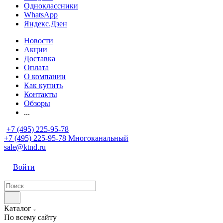
Одноклассники
WhatsApp
Яндекс.Дзен
Новости
Акции
Доставка
Оплата
О компании
Как купить
Контакты
Обзоры
...
+7 (495) 225-95-78
+7 (495) 225-95-78
Многоканальный
sale@ktnd.ru
Войти
Каталог
По всему сайту