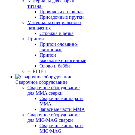
Материалы для сварки
титана
Проволока сплошная
Присадочные прутки
Материалы специального
назначения
Строжка и резка
Припои
Припои оловянно-
свинцовые
Припои
высокотехнологичные
Олово и баббит
+ ЕЩЕ 1
Сварочное оборудование
Сварочное оборудование
для MMA сварки
Сварочные аппараты
MMA
Запасные части MMA
Сварочное оборудование
для MIG/MAG сварки
Сварочные аппараты
MIG/MAG