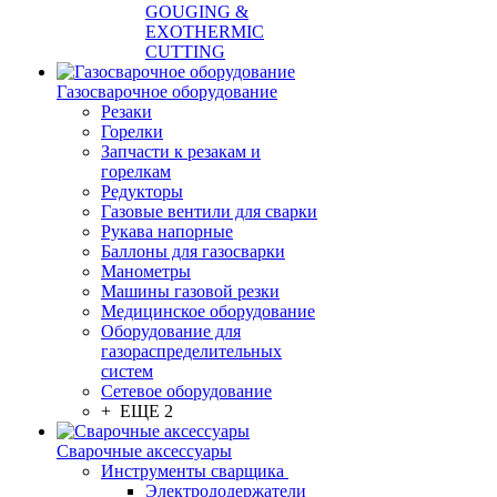
GOUGING &
EXOTHERMIC
CUTTING
Газосварочное оборудование
Резаки
Горелки
Запчасти к резакам и
горелкам
Редукторы
Газовые вентили для сварки
Рукава напорные
Баллоны для газосварки
Манометры
Машины газовой резки
Медицинское оборудование
Оборудование для
газораспределительных
систем
Сетевое оборудование
+ ЕЩЕ 2
Сварочные аксессуары
Инструменты сварщика
Электрододержатели