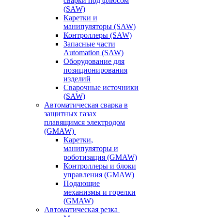
сварки под флюсом
(SAW)
Каретки и
манипуляторы (SAW)
Контроллеры (SAW)
Запасные части
Automation (SAW)
Оборудование для
позиционирования
изделий
Сварочные источники
(SAW)
Автоматическая сварка в
защитных газах
плавящимся электродом
(GMAW)
Каретки,
манипуляторы и
роботизация (GMAW)
Контроллеры и блоки
управления (GMAW)
Подающие
механизмы и горелки
(GMAW)
Автоматическая резка