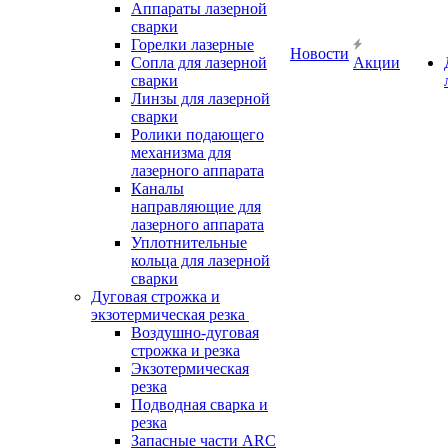
Аппараты лазерной
сварки
Горелки лазерные
Новости
Сопла для лазерной
Акции
сварки
Линзы для лазерной
сварки
Ролики подающего
механизма для
лазерного аппарата
Каналы
направляющие для
лазерного аппарата
Уплотнительные
кольца для лазерной
сварки
Дуговая строжка и
экзотермическая резка
Воздушно-дуговая
строжка и резка
Экзотермическая
резка
Подводная сварка и
резка
Запасные части ARC