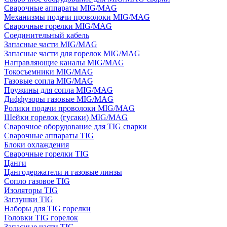
Сварочные аппараты MIG/MAG
Механизмы подачи проволоки MIG/MAG
Сварочные горелки MIG/MAG
Соединительный кабель
Запасные части MIG/MAG
Запасные части для горелок MIG/MAG
Направляющие каналы MIG/MAG
Токосъемники MIG/MAG
Газовые сопла MIG/MAG
Пружины для сопла MIG/MAG
Диффузоры газовые MIG/MAG
Ролики подачи проволоки MIG/MAG
Шейки горелок (гусаки) MIG/MAG
Сварочное оборудование для TIG сварки
Сварочные аппараты TIG
Блоки охлаждения
Сварочные горелки TIG
Цанги
Цангодержатели и газовые линзы
Сопло газовое TIG
Изоляторы TIG
Заглушки TIG
Наборы для TIG горелки
Головки TIG горелок
Запасные части TIG