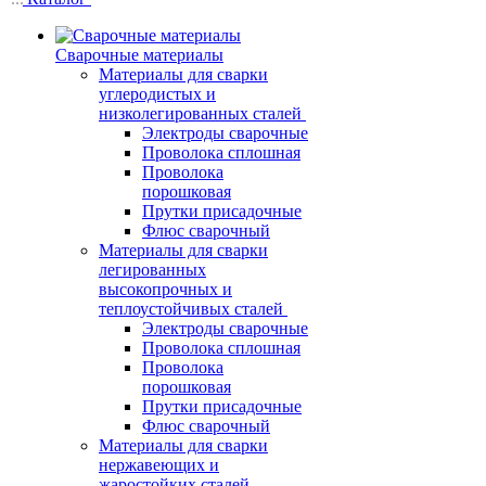
Сварочные материалы
Материалы для сварки
углеродистых и
низколегированных сталей
Электроды сварочные
Проволока сплошная
Проволока
порошковая
Прутки присадочные
Флюс сварочный
Материалы для сварки
легированных
высокопрочных и
теплоустойчивых сталей
Электроды сварочные
Проволока сплошная
Проволока
порошковая
Прутки присадочные
Флюс сварочный
Материалы для сварки
нержавеющих и
жаростойких сталей