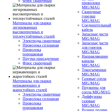
Флюс сварочный
проволоки
MIG/MAG
Сварочные
горелки
MIG/MAG
Материалы для сварки
Соединительны
легированных
кабель
высокопрочных и
Запасные части
теплоустойчивых сталей
MIG/MAG
Электроды сварочные
Запасные части
Проволока сплошная
для горелок
Проволока
MIG/MAG
порошковая
Направляющие
Прутки присадочные
каналы
Флюс сварочный
MIG/MAG
Токосъемники
MIG/MAG
Газовые сопла
Материалы для сварки
MIG/MAG
нержавеющих и
Пружины для
жаростойких сталей
сопла MIG/MAG
Электроды сварочные
Диффузоры
Проволока сплошная
газовые
Проволока
MIG/MAG
порошковая
Ролики подачи