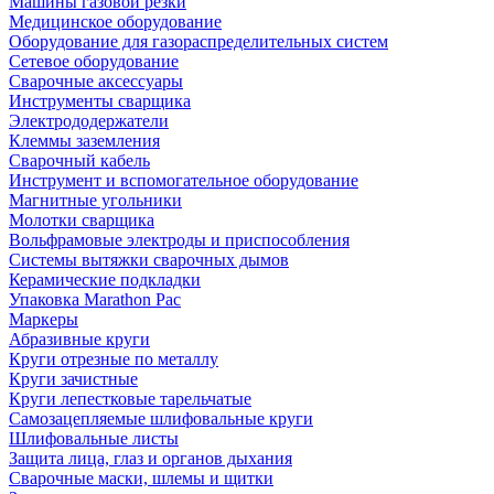
Машины газовой резки
Медицинское оборудование
Оборудование для газораспределительных систем
Сетевое оборудование
Сварочные аксессуары
Инструменты сварщика
Электрододержатели
Клеммы заземления
Сварочный кабель
Инструмент и вспомогательное оборудование
Магнитные угольники
Молотки сварщика
Вольфрамовые электроды и приспособления
Системы вытяжки сварочных дымов
Керамические подкладки
Упаковка Marathon Pac
Маркеры
Абразивные круги
Круги отрезные по металлу
Круги зачистные
Круги лепестковые тарельчатые
Самозацепляемые шлифовальные круги
Шлифовальные листы
Защита лица, глаз и органов дыхания
Сварочные маски, шлемы и щитки