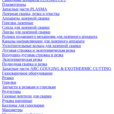
Плазмотроны
Запасные части PLASMA
Лазерная сварка, резка и очистка
Аппараты лазерной сварки
Горелки лазерные
Сопла для лазерной сварки
Линзы для лазерной сварки
Ролики подающего механизма для лазерного аппарата
Каналы направляющие для лазерного аппарата
Уплотнительные кольца для лазерной сварки
Дуговая строжка и экзотермическая резка
Воздушно-дуговая строжка и резка
Экзотермическая резка
Подводная сварка и резка
Запасные части ARC GOUGING & EXOTHERMIC CUTTING
Газосварочное оборудование
Резаки
Горелки
Запчасти к резакам и горелкам
Редукторы
Газовые вентили для сварки
Рукава напорные
Баллоны для газосварки
Манометры