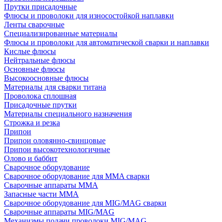
Прутки присадочные
Флюсы и проволоки для износостойкой наплавки
Ленты сварочные
Специализированные материалы
Флюсы и проволоки для автоматической сварки и наплавки
Кислые флюсы
Нейтральные флюсы
Основные флюсы
Высокоосновные флюсы
Материалы для сварки титана
Проволока сплошная
Присадочные прутки
Материалы специального назначения
Строжка и резка
Припои
Припои оловянно-свинцовые
Припои высокотехнологичные
Олово и баббит
Сварочное оборудование
Сварочное оборудование для MMA сварки
Сварочные аппараты MMA
Запасные части MMA
Сварочное оборудование для MIG/MAG сварки
Сварочные аппараты MIG/MAG
Механизмы подачи проволоки MIG/MAG