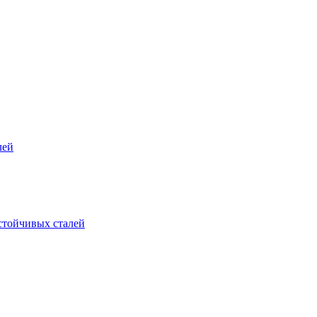
лей
стойчивых сталей