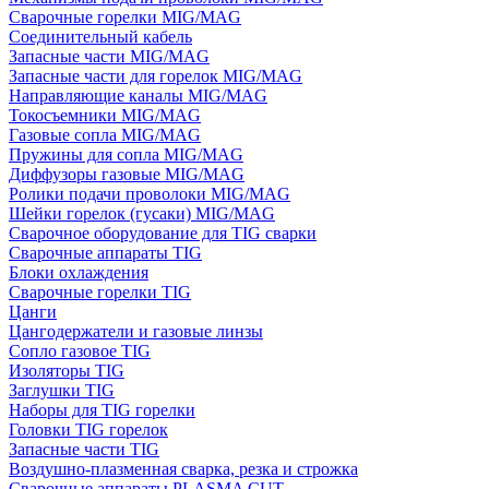
Сварочные горелки MIG/MAG
Соединительный кабель
Запасные части MIG/MAG
Запасные части для горелок MIG/MAG
Направляющие каналы MIG/MAG
Токосъемники MIG/MAG
Газовые сопла MIG/MAG
Пружины для сопла MIG/MAG
Диффузоры газовые MIG/MAG
Ролики подачи проволоки MIG/MAG
Шейки горелок (гусаки) MIG/MAG
Сварочное оборудование для TIG сварки
Сварочные аппараты TIG
Блоки охлаждения
Сварочные горелки TIG
Цанги
Цангодержатели и газовые линзы
Сопло газовое TIG
Изоляторы TIG
Заглушки TIG
Наборы для TIG горелки
Головки TIG горелок
Запасные части TIG
Воздушно-плазменная сварка, резка и строжка
Сварочные аппараты PLASMA CUT