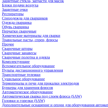
Защитные стекла, запчасти для масок
Блоки подачи воздуха
Защитные очки
Респираторы
Спецодежда для сварщиков
Одежда сварщика
Обувь сварщика
Перчатки сварочные
Химические материалы для сварки
Травильные пасты, спреи, флюсы
Прочее
Сварочные шторы
Сварочные занавесы
Сварочные полотна и одеяла
Комплектующие
Вспомогательное оборудование
Пульты дистанционного управления
Транспортные тележки
Сушильное оборудование
Термопеналы и печи для прокалки электродов
Бункеры для хранения флюсов
Автоматическое оборудование
Автоматическая сварка под слоем флюса (SAW)
Головки и горелки (SAW)
Дополнительные оснащение и опции для оборудования автома