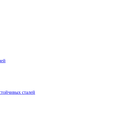
лей
стойчивых сталей