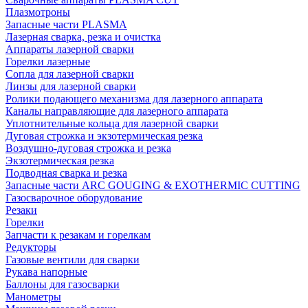
Плазмотроны
Запасные части PLASMA
Лазерная сварка, резка и очистка
Аппараты лазерной сварки
Горелки лазерные
Сопла для лазерной сварки
Линзы для лазерной сварки
Ролики подающего механизма для лазерного аппарата
Каналы направляющие для лазерного аппарата
Уплотнительные кольца для лазерной сварки
Дуговая строжка и экзотермическая резка
Воздушно-дуговая строжка и резка
Экзотермическая резка
Подводная сварка и резка
Запасные части ARC GOUGING & EXOTHERMIC CUTTING
Газосварочное оборудование
Резаки
Горелки
Запчасти к резакам и горелкам
Редукторы
Газовые вентили для сварки
Рукава напорные
Баллоны для газосварки
Манометры