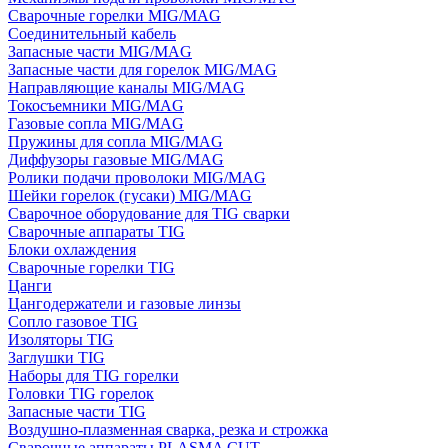
Сварочные горелки MIG/MAG
Соединительный кабель
Запасные части MIG/MAG
Запасные части для горелок MIG/MAG
Направляющие каналы MIG/MAG
Токосъемники MIG/MAG
Газовые сопла MIG/MAG
Пружины для сопла MIG/MAG
Диффузоры газовые MIG/MAG
Ролики подачи проволоки MIG/MAG
Шейки горелок (гусаки) MIG/MAG
Сварочное оборудование для TIG сварки
Сварочные аппараты TIG
Блоки охлаждения
Сварочные горелки TIG
Цанги
Цангодержатели и газовые линзы
Сопло газовое TIG
Изоляторы TIG
Заглушки TIG
Наборы для TIG горелки
Головки TIG горелок
Запасные части TIG
Воздушно-плазменная сварка, резка и строжка
Сварочные аппараты PLASMA CUT