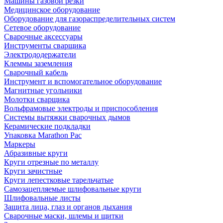
Машины газовой резки
Медицинское оборудование
Оборудование для газораспределительных систем
Сетевое оборудование
Сварочные аксессуары
Инструменты сварщика
Электрододержатели
Клеммы заземления
Сварочный кабель
Инструмент и вспомогательное оборудование
Магнитные угольники
Молотки сварщика
Вольфрамовые электроды и приспособления
Системы вытяжки сварочных дымов
Керамические подкладки
Упаковка Marathon Pac
Маркеры
Абразивные круги
Круги отрезные по металлу
Круги зачистные
Круги лепестковые тарельчатые
Самозацепляемые шлифовальные круги
Шлифовальные листы
Защита лица, глаз и органов дыхания
Сварочные маски, шлемы и щитки