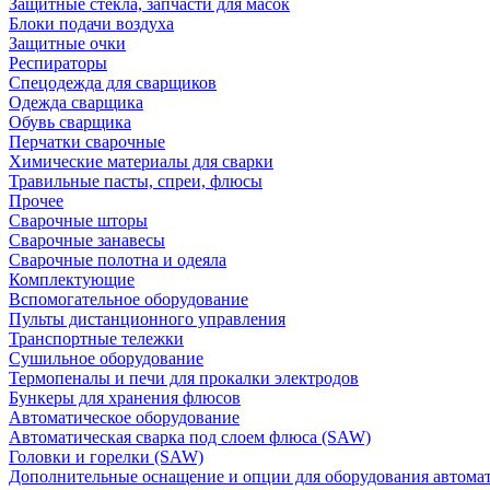
Защитные стекла, запчасти для масок
Блоки подачи воздуха
Защитные очки
Респираторы
Спецодежда для сварщиков
Одежда сварщика
Обувь сварщика
Перчатки сварочные
Химические материалы для сварки
Травильные пасты, спреи, флюсы
Прочее
Сварочные шторы
Сварочные занавесы
Сварочные полотна и одеяла
Комплектующие
Вспомогательное оборудование
Пульты дистанционного управления
Транспортные тележки
Сушильное оборудование
Термопеналы и печи для прокалки электродов
Бункеры для хранения флюсов
Автоматическое оборудование
Автоматическая сварка под слоем флюса (SAW)
Головки и горелки (SAW)
Дополнительные оснащение и опции для оборудования автома