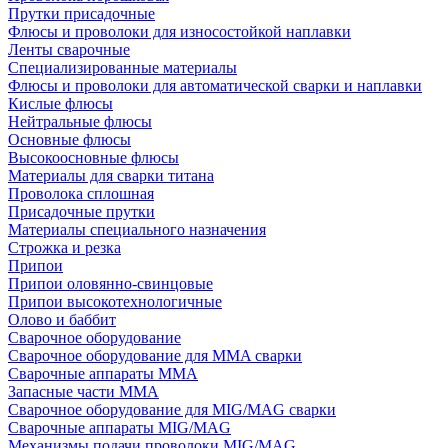
Прутки присадочные
Флюсы и проволоки для износостойкой наплавки
Ленты сварочные
Специализированные материалы
Флюсы и проволоки для автоматической сварки и наплавки
Кислые флюсы
Нейтральные флюсы
Основные флюсы
Высокоосновные флюсы
Материалы для сварки титана
Проволока сплошная
Присадочные прутки
Материалы специального назначения
Строжка и резка
Припои
Припои оловянно-свинцовые
Припои высокотехнологичные
Олово и баббит
Сварочное оборудование
Сварочное оборудование для MMA сварки
Сварочные аппараты MMA
Запасные части MMA
Сварочное оборудование для MIG/MAG сварки
Сварочные аппараты MIG/MAG
Механизмы подачи проволоки MIG/MAG