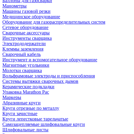
Баллоны для газосварки
Манометры
Машины газовой резки
Медицинское оборудование
Оборудование для газораспределительных систем
Сетевое оборудование
Сварочные аксессуары
Инструменты сварщика
Электрододержатели
Клеммы заземления
Сварочный кабель
Инструмент и вспомогательное оборудование
Магнитные угольники
Молотки сварщика
Вольфрамовые электроды и приспособления
Системы вытяжки сварочных дымов
Керамические подкладки
Упаковка Marathon Pac
Маркеры
Абразивные круги
Круги отрезные по металлу
Круги зачистные
Круги лепестковые тарельчатые
Самозацепляемые шлифовальные круги
Шлифовальные листы