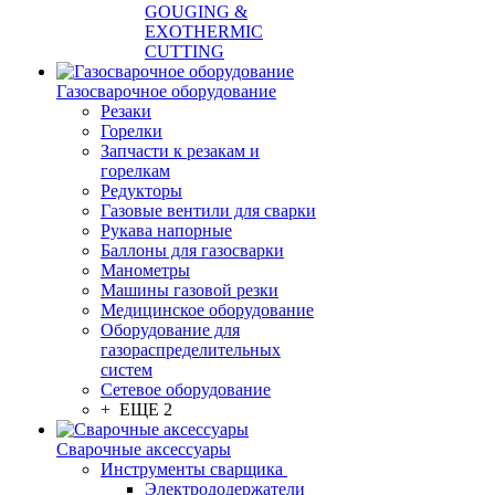
GOUGING &
EXOTHERMIC
CUTTING
Газосварочное оборудование
Резаки
Горелки
Запчасти к резакам и
горелкам
Редукторы
Газовые вентили для сварки
Рукава напорные
Баллоны для газосварки
Манометры
Машины газовой резки
Медицинское оборудование
Оборудование для
газораспределительных
систем
Сетевое оборудование
+ ЕЩЕ 2
Сварочные аксессуары
Инструменты сварщика
Электрододержатели