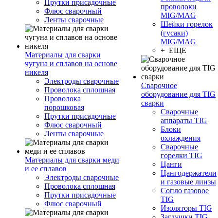
Прутки присадочные
проволоки
Флюс сварочный
MIG/MAG
Ленты сварочные
Шейки горелок
(гусаки)
MIG/MAG
+ ЕЩЕ
Материалы для сварки
чугуна и сплавов на основе
никеля
Электроды сварочные
Сварочное
Проволока сплошная
оборудование для TIG
Проволока
сварки
порошковая
Сварочные
Прутки присадочные
аппараты TIG
Флюс сварочный
Блоки
Ленты сварочные
охлаждения
Сварочные
горелки TIG
Материалы для сварки меди
Цанги
и ее сплавов
Цангодержатели
Электроды сварочные
и газовые линзы
Проволока сплошная
Сопло газовое
Прутки присадочные
TIG
Флюс сварочный
Изоляторы TIG
Заглушки TIG