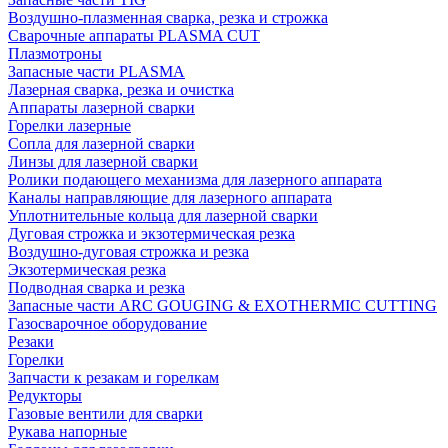
Воздушно-плазменная сварка, резка и строжка
Сварочные аппараты PLASMA CUT
Плазмотроны
Запасные части PLASMA
Лазерная сварка, резка и очистка
Аппараты лазерной сварки
Горелки лазерные
Сопла для лазерной сварки
Линзы для лазерной сварки
Ролики подающего механизма для лазерного аппарата
Каналы направляющие для лазерного аппарата
Уплотнительные кольца для лазерной сварки
Дуговая строжка и экзотермическая резка
Воздушно-дуговая строжка и резка
Экзотермическая резка
Подводная сварка и резка
Запасные части ARC GOUGING & EXOTHERMIC CUTTING
Газосварочное оборудование
Резаки
Горелки
Запчасти к резакам и горелкам
Редукторы
Газовые вентили для сварки
Рукава напорные