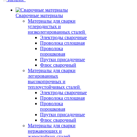
Сварочные материалы
Материалы для сварки
углеродистых и
низколегированных сталей
Электроды сварочные
Проволока сплошная
Проволока
порошковая
Прутки присадочные
Флюс сварочный
Материалы для сварки
легированных
высокопрочных и
теплоустойчивых сталей
Электроды сварочные
Проволока сплошная
Проволока
порошковая
Прутки присадочные
Флюс сварочный
Материалы для сварки
нержавеющих и
жаростойких сталей