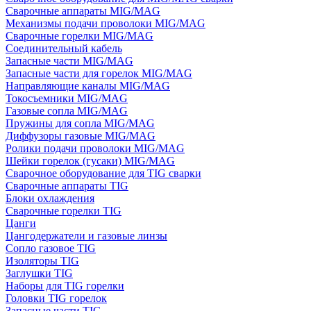
Сварочные аппараты MIG/MAG
Механизмы подачи проволоки MIG/MAG
Сварочные горелки MIG/MAG
Соединительный кабель
Запасные части MIG/MAG
Запасные части для горелок MIG/MAG
Направляющие каналы MIG/MAG
Токосъемники MIG/MAG
Газовые сопла MIG/MAG
Пружины для сопла MIG/MAG
Диффузоры газовые MIG/MAG
Ролики подачи проволоки MIG/MAG
Шейки горелок (гусаки) MIG/MAG
Сварочное оборудование для TIG сварки
Сварочные аппараты TIG
Блоки охлаждения
Сварочные горелки TIG
Цанги
Цангодержатели и газовые линзы
Сопло газовое TIG
Изоляторы TIG
Заглушки TIG
Наборы для TIG горелки
Головки TIG горелок
Запасные части TIG