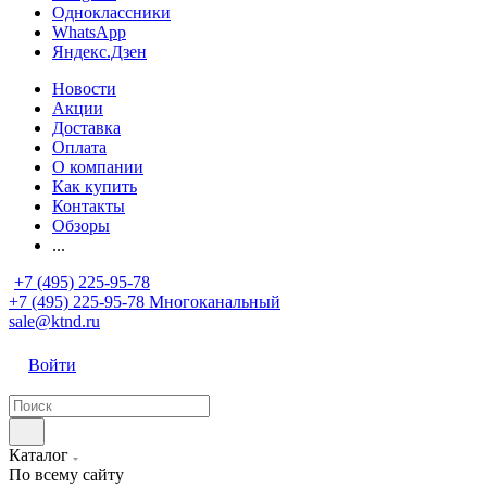
Одноклассники
WhatsApp
Яндекс.Дзен
Новости
Акции
Доставка
Оплата
О компании
Как купить
Контакты
Обзоры
...
+7 (495) 225-95-78
+7 (495) 225-95-78
Многоканальный
sale@ktnd.ru
Войти
Каталог
По всему сайту