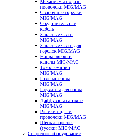
Механизмы подачи
проволоки MIG/MAG
Сварочные горелки
MIG/MAG
Соединительный
кабель
Запасные части
MIG/MAG
Запасные части для
горелок MIG/MAG
Направляющие
каналы MIG/MAG
Токосъемники
MIG/MAG
Газовые сопла
MIG/MAG
Пружины для сопла
MIG/MAG
Диффузоры газовые
MIG/MAG
Ролики подачи
проволоки MIG/MAG
Шейки горелок
(гусаки) MIG/MAG
Сварочное оборудование