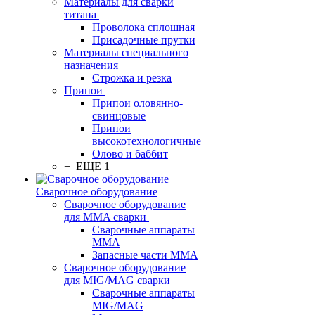
Материалы для сварки
титана
Проволока сплошная
Присадочные прутки
Материалы специального
назначения
Строжка и резка
Припои
Припои оловянно-
свинцовые
Припои
высокотехнологичные
Олово и баббит
+ ЕЩЕ 1
Сварочное оборудование
Сварочное оборудование
для MMA сварки
Сварочные аппараты
MMA
Запасные части MMA
Сварочное оборудование
для MIG/MAG сварки
Сварочные аппараты
MIG/MAG