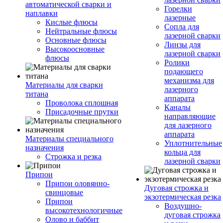
автоматической сварки и
Горелки
наплавки
лазерные
Кислые флюсы
Сопла для
Нейтральные флюсы
лазерной сварки
Основные флюсы
Линзы для
Высокоосновные
лазерной сварки
флюсы
Ролики
подающего
механизма для
Материалы для сварки
лазерного
титана
аппарата
Проволока сплошная
Каналы
Присадочные прутки
направляющие
для лазерного
аппарата
Материалы специального
Уплотнительные
назначения
кольца для
Строжка и резка
лазерной сварки
Припои
Припои оловянно-
Дуговая строжка и
свинцовые
экзотермическая резка
Припои
Воздушно-
высокотехнологичные
дуговая строжка
Олово и баббит