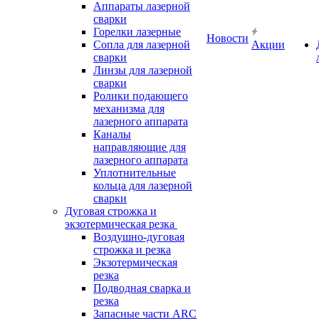
Аппараты лазерной
сварки
Горелки лазерные
Новости
Сопла для лазерной
Акции
сварки
Линзы для лазерной
сварки
Ролики подающего
механизма для
лазерного аппарата
Каналы
направляющие для
лазерного аппарата
Уплотнительные
кольца для лазерной
сварки
Дуговая строжка и
экзотермическая резка
Воздушно-дуговая
строжка и резка
Экзотермическая
резка
Подводная сварка и
резка
Запасные части ARC