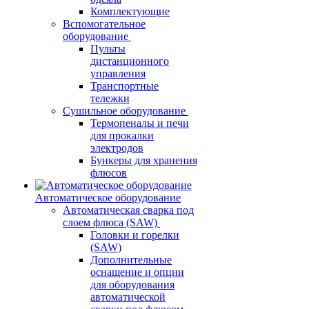
Комплектующие
Вспомогательное
оборудование
Пульты
дистанционного
управления
Транспортные
тележки
Сушильное оборудование
Термопеналы и печи
для прокалки
электродов
Бункеры для хранения
флюсов
Автоматическое оборудование
Автоматическая сварка под
слоем флюса (SAW)
Головки и горелки
(SAW)
Дополнительные
оснащение и опции
для оборудования
автоматической