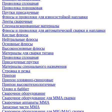
Проволока сплошная
Проволока порошковая
Прутки присадочные
Флюсы и проволоки для износостойкой наплавки
Ленты сварочные
Специализированные материалы
Флюсы и проволоки для автоматической сварки и наплавки
Кислые флюсы
Нейтральные флюсы
Основные флюсы
Высокоосновные флюсы
Материалы для сварки титана
Проволока сплошная
Присадочные прутки
Материалы специального назначения
Строжка и резка
Припои
Припои оловянно-свинцовые
Припои высокотехнологичные
Олово и баббит
Сварочное оборудование
Сварочное оборудование для MMA сварки
Сварочные аппараты MMA
Запасные части MMA
Сварочное оборудование для MIG/MAG сварки