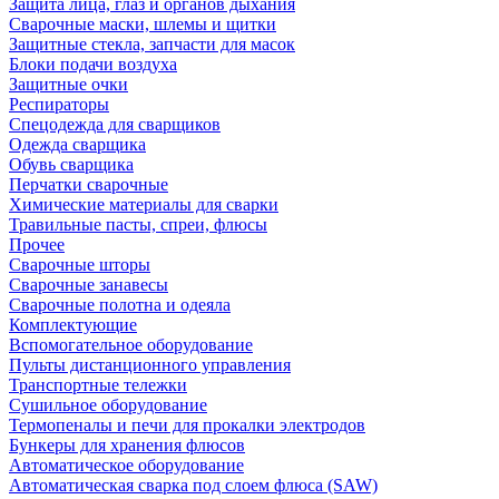
Защита лица, глаз и органов дыхания
Сварочные маски, шлемы и щитки
Защитные стекла, запчасти для масок
Блоки подачи воздуха
Защитные очки
Респираторы
Спецодежда для сварщиков
Одежда сварщика
Обувь сварщика
Перчатки сварочные
Химические материалы для сварки
Травильные пасты, спреи, флюсы
Прочее
Сварочные шторы
Сварочные занавесы
Сварочные полотна и одеяла
Комплектующие
Вспомогательное оборудование
Пульты дистанционного управления
Транспортные тележки
Сушильное оборудование
Термопеналы и печи для прокалки электродов
Бункеры для хранения флюсов
Автоматическое оборудование
Автоматическая сварка под слоем флюса (SAW)