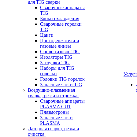
для TIG сварки
Сварочные аппараты
TIG
Блоки охлаждения
Сварочные горелки
TIG
Цанги
Цангодержатели и
газовые линзы
Сопло газовое TIG
Изоляторы TIG
Заглушки TIG
Наборы для TIG
горелки
Услуг
Головки TIG горелок
Запасные части TIG
Воздушно-плазменная
сварка, резка и строжка
Сварочные аппараты
PLASMA CUT
Плазмотроны
Запасные части
PLASMA
Лазерная сварка, резка и
очистка