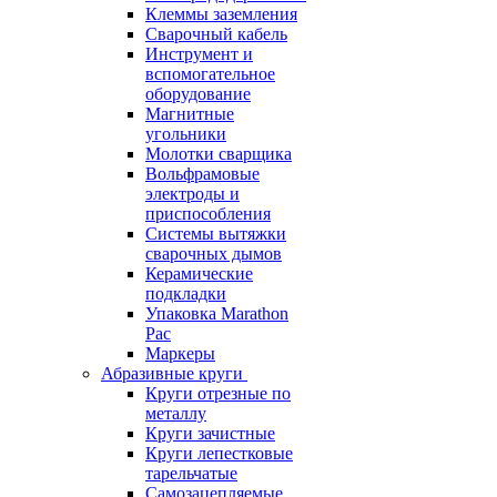
Клеммы заземления
Сварочный кабель
Инструмент и
вспомогательное
оборудование
Магнитные
угольники
Молотки сварщика
Вольфрамовые
электроды и
приспособления
Системы вытяжки
сварочных дымов
Керамические
подкладки
Упаковка Marathon
Pac
Маркеры
Абразивные круги
Круги отрезные по
металлу
Круги зачистные
Круги лепестковые
тарельчатые
Самозацепляемые