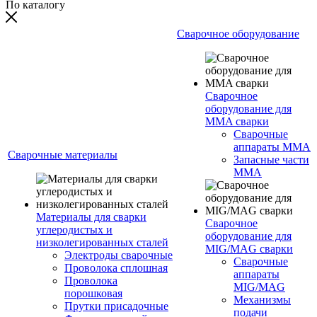
По каталогу
Сварочное оборудование
Сварочное
оборудование для
MMA сварки
Сварочные
аппараты MMA
Сварочные материалы
Запасные части
MMA
Материалы для сварки
Сварочное
углеродистых и
оборудование для
низколегированных сталей
MIG/MAG сварки
Электроды сварочные
Сварочные
Проволока сплошная
аппараты
Проволока
MIG/MAG
порошковая
Механизмы
Прутки присадочные
подачи