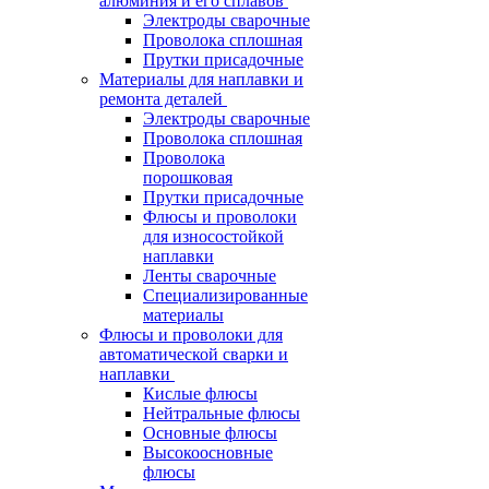
алюминия и его сплавов
Электроды сварочные
Проволока сплошная
Прутки присадочные
Материалы для наплавки и
ремонта деталей
Электроды сварочные
Проволока сплошная
Проволока
порошковая
Прутки присадочные
Флюсы и проволоки
для износостойкой
наплавки
Ленты сварочные
Специализированные
материалы
Флюсы и проволоки для
автоматической сварки и
наплавки
Кислые флюсы
Нейтральные флюсы
Основные флюсы
Высокоосновные
флюсы