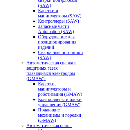
сварки под флюсом
(SAW)
Каретки и
манипуляторы (SAW)
Контроллеры (SAW)
Запасные части
Automation (SAW)
Оборудование для
позиционирования
изделий
Сварочные источники
(SAW)
Автоматическая сварка в
защитных газах
плавящимся электродом
(GMAW)
Каретки,
манипуляторы и
роботизация (GMAW)
Контроллеры и блоки
управления (GMAW)
Подающие
механизмы и горелки
(GMAW)
Автоматическая резка