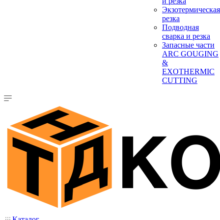
и резка
Экзотермическая
резка
Подводная
сварка и резка
Запасные части
ARC GOUGING
&
EXOTHERMIC
CUTTING
Каталог