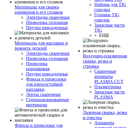
Наборы для TIG
Материалы для сварки
горелки
алюминия и его сплавов
Головки TIG
Электроды сварочные
горелок
Проволока сплошная
Запасные части
Прутки присадочные
TIG
+ ЕЩЕ
Материалы для наплавки и
ремонта деталей
Электроды сварочные
Воздушно-плазменная
Проволока сплошная
сварка, резка и
Проволока
строжка
порошковая
Сварочные
Прутки присадочные
аппараты
Флюсы и проволоки
PLASMA CUT
для износостойкой
Плазмотроны
наплавки
Запасные части
Ленты сварочные
PLASMA
Специализированные
материалы
Лазерная сварка, резка
и очистка
Аппараты
Флюсы и проволоки для
лазерной сварки