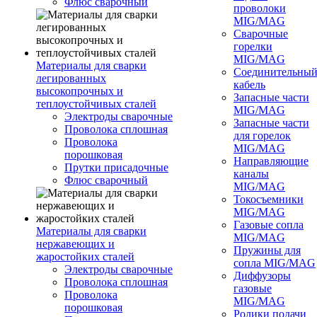
Флюс сварочный
проволоки
MIG/MAG
Сварочные
горелки
MIG/MAG
Материалы для сварки
Соединительны
легированных
кабель
высокопрочных и
Запасные части
теплоустойчивых сталей
MIG/MAG
Электроды сварочные
Запасные части
Проволока сплошная
для горелок
Проволока
MIG/MAG
порошковая
Направляющие
Прутки присадочные
каналы
Флюс сварочный
MIG/MAG
Токосъемники
MIG/MAG
Газовые сопла
Материалы для сварки
MIG/MAG
нержавеющих и
Пружины для
жаростойких сталей
сопла MIG/MAG
Электроды сварочные
Диффузоры
Проволока сплошная
газовые
Проволока
MIG/MAG
порошковая
Ролики подачи