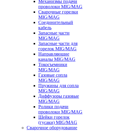
Механизмы подачи
проволоки MIG/MAG
Сварочные горелки
MIG/MAG
Соединительный
кабель
Запасные части
MIG/MAG
Запасные части для
горелок MIG/MAG
Направляющие
каналы MIG/MAG
Токосъемники
MIG/MAG
Газовые сопла
MIG/MAG
Пружины для сопла
MIG/MAG
Диффузоры газовые
MIG/MAG
Ролики подачи
проволоки MIG/MAG
Шейки горелок
(гусаки) MIG/MAG
Сварочное оборудование