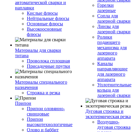
автоматической сварки и
Горелки
наплавки
лазерные
Кислые флюсы
Сопла для
Нейтральные флюсы
лазерной сварки
Основные флюсы
Линзы для
Высокоосновные
лазерной сварки
флюсы
Ролики
подающего
механизма для
Материалы для сварки
лазерного
титана
аппарата
Проволока сплошная
Каналы
Присадочные прутки
направляющие
для лазерного
аппарата
Материалы специального
Уплотнительные
назначения
кольца для
Строжка и резка
лазерной сварки
Припои
Припои оловянно-
Дуговая строжка и
свинцовые
экзотермическая резка
Припои
Воздушно-
высокотехнологичные
дуговая строжка
Олово и баббит