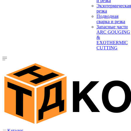
и резка
Экзотермическая
резка
Подводная
сварка и резка
Запасные части
ARC GOUGING
&
EXOTHERMIC
CUTTING
Каталог