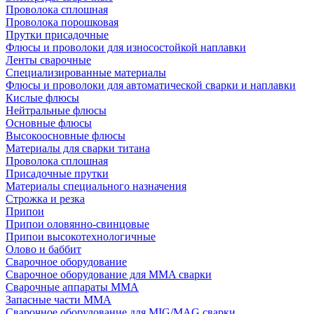
Проволока сплошная
Проволока порошковая
Прутки присадочные
Флюсы и проволоки для износостойкой наплавки
Ленты сварочные
Специализированные материалы
Флюсы и проволоки для автоматической сварки и наплавки
Кислые флюсы
Нейтральные флюсы
Основные флюсы
Высокоосновные флюсы
Материалы для сварки титана
Проволока сплошная
Присадочные прутки
Материалы специального назначения
Строжка и резка
Припои
Припои оловянно-свинцовые
Припои высокотехнологичные
Олово и баббит
Сварочное оборудование
Сварочное оборудование для MMA сварки
Сварочные аппараты MMA
Запасные части MMA
Сварочное оборудование для MIG/MAG сварки