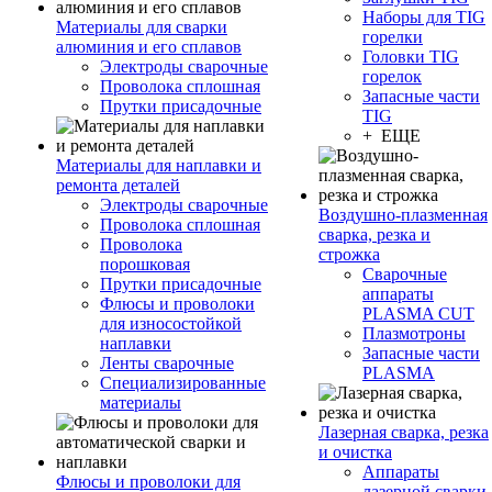
Наборы для TIG
Материалы для сварки
горелки
алюминия и его сплавов
Головки TIG
Электроды сварочные
горелок
Проволока сплошная
Запасные части
Прутки присадочные
TIG
+ ЕЩЕ
Материалы для наплавки и
ремонта деталей
Электроды сварочные
Воздушно-плазменная
Проволока сплошная
сварка, резка и
Проволока
строжка
порошковая
Сварочные
Прутки присадочные
аппараты
Флюсы и проволоки
PLASMA CUT
для износостойкой
Плазмотроны
наплавки
Запасные части
Ленты сварочные
PLASMA
Специализированные
материалы
Лазерная сварка, резка
и очистка
Аппараты
Флюсы и проволоки для
лазерной сварки