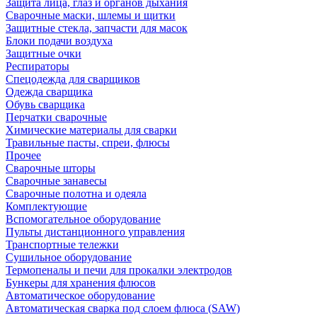
Защита лица, глаз и органов дыхания
Сварочные маски, шлемы и щитки
Защитные стекла, запчасти для масок
Блоки подачи воздуха
Защитные очки
Респираторы
Спецодежда для сварщиков
Одежда сварщика
Обувь сварщика
Перчатки сварочные
Химические материалы для сварки
Травильные пасты, спреи, флюсы
Прочее
Сварочные шторы
Сварочные занавесы
Сварочные полотна и одеяла
Комплектующие
Вспомогательное оборудование
Пульты дистанционного управления
Транспортные тележки
Сушильное оборудование
Термопеналы и печи для прокалки электродов
Бункеры для хранения флюсов
Автоматическое оборудование
Автоматическая сварка под слоем флюса (SAW)