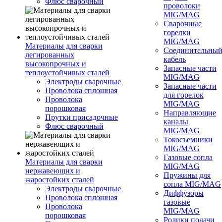
Флюс сварочный
проволоки
MIG/MAG
Сварочные
горелки
MIG/MAG
Материалы для сварки
Соединительны
легированных
кабель
высокопрочных и
Запасные части
теплоустойчивых сталей
MIG/MAG
Электроды сварочные
Запасные части
Проволока сплошная
для горелок
Проволока
MIG/MAG
порошковая
Направляющие
Прутки присадочные
каналы
Флюс сварочный
MIG/MAG
Токосъемники
MIG/MAG
Газовые сопла
Материалы для сварки
MIG/MAG
нержавеющих и
Пружины для
жаростойких сталей
сопла MIG/MAG
Электроды сварочные
Диффузоры
Проволока сплошная
газовые
Проволока
MIG/MAG
порошковая
Ролики подачи