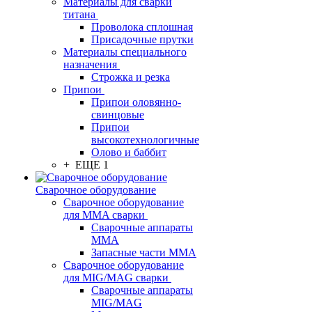
Материалы для сварки
титана
Проволока сплошная
Присадочные прутки
Материалы специального
назначения
Строжка и резка
Припои
Припои оловянно-
свинцовые
Припои
высокотехнологичные
Олово и баббит
+ ЕЩЕ 1
Сварочное оборудование
Сварочное оборудование
для MMA сварки
Сварочные аппараты
MMA
Запасные части MMA
Сварочное оборудование
для MIG/MAG сварки
Сварочные аппараты
MIG/MAG