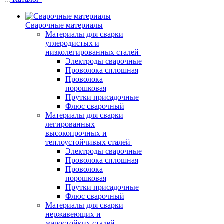
Сварочные материалы
Материалы для сварки
углеродистых и
низколегированных сталей
Электроды сварочные
Проволока сплошная
Проволока
порошковая
Прутки присадочные
Флюс сварочный
Материалы для сварки
легированных
высокопрочных и
теплоустойчивых сталей
Электроды сварочные
Проволока сплошная
Проволока
порошковая
Прутки присадочные
Флюс сварочный
Материалы для сварки
нержавеющих и
жаростойких сталей