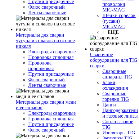
Прутки присадочные
проволоки
Флюс сварочный
MIG/MAG
Ленты сварочные
Шейки горелок
(гусаки)
MIG/MAG
+ ЕЩЕ
Материалы для сварки
чугуна и сплавов на основе
никеля
Электроды сварочные
Сварочное
Проволока сплошная
оборудование для TIG
Проволока
сварки
порошковая
Сварочные
Прутки присадочные
аппараты TIG
Флюс сварочный
Блоки
Ленты сварочные
охлаждения
Сварочные
горелки TIG
Материалы для сварки меди
Цанги
и ее сплавов
Цангодержатели
Электроды сварочные
и газовые линзы
Проволока сплошная
Сопло газовое
Прутки присадочные
TIG
Флюс сварочный
Изоляторы TIG
Заглушки TIG