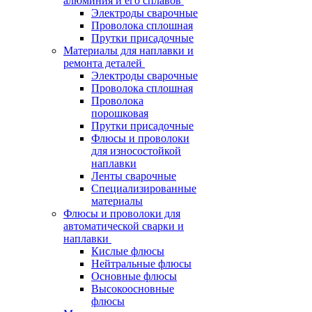
алюминия и его сплавов
Электроды сварочные
Проволока сплошная
Прутки присадочные
Материалы для наплавки и
ремонта деталей
Электроды сварочные
Проволока сплошная
Проволока
порошковая
Прутки присадочные
Флюсы и проволоки
для износостойкой
наплавки
Ленты сварочные
Специализированные
материалы
Флюсы и проволоки для
автоматической сварки и
наплавки
Кислые флюсы
Нейтральные флюсы
Основные флюсы
Высокоосновные
флюсы