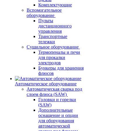
Комплектующие
Вспомогательное
оборудование
Пульты
дистанционного
управления
Транспортные
тележки
Сушильное оборудование
Термопеналы и печи
для прокалки
электродов
Бункеры для хранения
флюсов
Автоматическое оборудование
Автоматическая сварка под
слоем флюса (SAW)
Головки и горелки
(SAW)
Дополнительные
оснащение и опции
для оборудования
автоматической