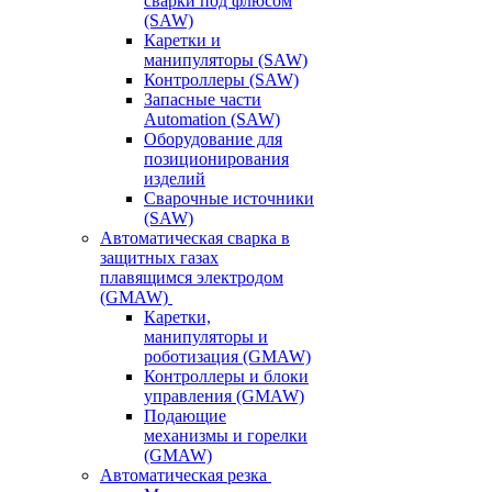
сварки под флюсом
(SAW)
Каретки и
манипуляторы (SAW)
Контроллеры (SAW)
Запасные части
Automation (SAW)
Оборудование для
позиционирования
изделий
Сварочные источники
(SAW)
Автоматическая сварка в
защитных газах
плавящимся электродом
(GMAW)
Каретки,
манипуляторы и
роботизация (GMAW)
Контроллеры и блоки
управления (GMAW)
Подающие
механизмы и горелки
(GMAW)
Автоматическая резка