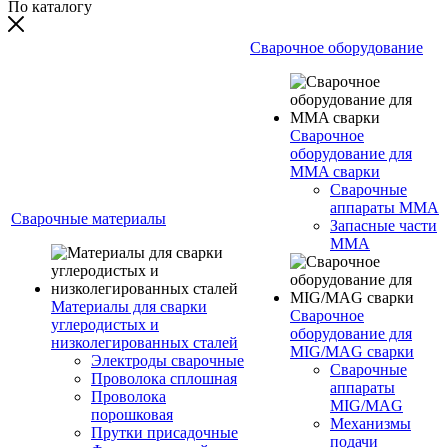
По каталогу
Сварочное оборудование
Сварочное
оборудование для
MMA сварки
Сварочные
аппараты MMA
Сварочные материалы
Запасные части
MMA
Материалы для сварки
Сварочное
углеродистых и
оборудование для
низколегированных сталей
MIG/MAG сварки
Электроды сварочные
Сварочные
Проволока сплошная
аппараты
Проволока
MIG/MAG
порошковая
Механизмы
Прутки присадочные
подачи