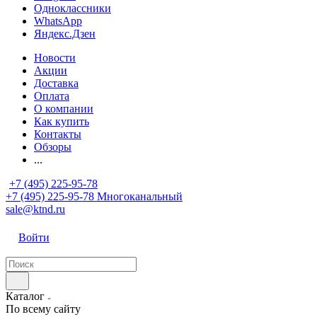
Одноклассники
WhatsApp
Яндекс.Дзен
Новости
Акции
Доставка
Оплата
О компании
Как купить
Контакты
Обзоры
...
+7 (495) 225-95-78
+7 (495) 225-95-78
Многоканальный
sale@ktnd.ru
Войти
Каталог
По всему сайту