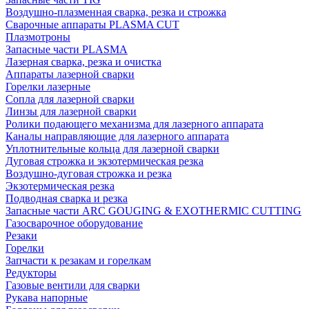
Воздушно-плазменная сварка, резка и строжка
Сварочные аппараты PLASMA CUT
Плазмотроны
Запасные части PLASMA
Лазерная сварка, резка и очистка
Аппараты лазерной сварки
Горелки лазерные
Сопла для лазерной сварки
Линзы для лазерной сварки
Ролики подающего механизма для лазерного аппарата
Каналы направляющие для лазерного аппарата
Уплотнительные кольца для лазерной сварки
Дуговая строжка и экзотермическая резка
Воздушно-дуговая строжка и резка
Экзотермическая резка
Подводная сварка и резка
Запасные части ARC GOUGING & EXOTHERMIC CUTTING
Газосварочное оборудование
Резаки
Горелки
Запчасти к резакам и горелкам
Редукторы
Газовые вентили для сварки
Рукава напорные