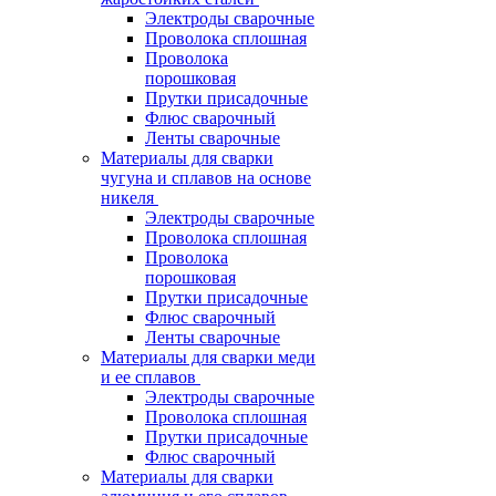
Электроды сварочные
Проволока сплошная
Проволока
порошковая
Прутки присадочные
Флюс сварочный
Ленты сварочные
Материалы для сварки
чугуна и сплавов на основе
никеля
Электроды сварочные
Проволока сплошная
Проволока
порошковая
Прутки присадочные
Флюс сварочный
Ленты сварочные
Материалы для сварки меди
и ее сплавов
Электроды сварочные
Проволока сплошная
Прутки присадочные
Флюс сварочный
Материалы для сварки