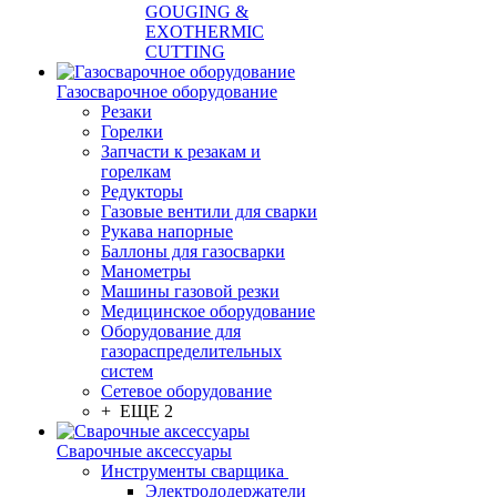
GOUGING &
EXOTHERMIC
CUTTING
Газосварочное оборудование
Резаки
Горелки
Запчасти к резакам и
горелкам
Редукторы
Газовые вентили для сварки
Рукава напорные
Баллоны для газосварки
Манометры
Машины газовой резки
Медицинское оборудование
Оборудование для
газораспределительных
систем
Сетевое оборудование
+ ЕЩЕ 2
Сварочные аксессуары
Инструменты сварщика
Электрододержатели