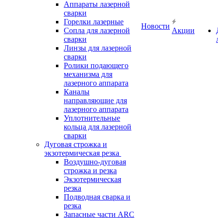
Аппараты лазерной
сварки
Горелки лазерные
Новости
Сопла для лазерной
Акции
сварки
Линзы для лазерной
сварки
Ролики подающего
механизма для
лазерного аппарата
Каналы
направляющие для
лазерного аппарата
Уплотнительные
кольца для лазерной
сварки
Дуговая строжка и
экзотермическая резка
Воздушно-дуговая
строжка и резка
Экзотермическая
резка
Подводная сварка и
резка
Запасные части ARC