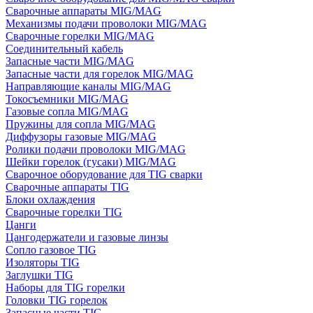
Сварочные аппараты MIG/MAG
Механизмы подачи проволоки MIG/MAG
Сварочные горелки MIG/MAG
Соединительный кабель
Запасные части MIG/MAG
Запасные части для горелок MIG/MAG
Направляющие каналы MIG/MAG
Токосъемники MIG/MAG
Газовые сопла MIG/MAG
Пружины для сопла MIG/MAG
Диффузоры газовые MIG/MAG
Ролики подачи проволоки MIG/MAG
Шейки горелок (гусаки) MIG/MAG
Сварочное оборудование для TIG сварки
Сварочные аппараты TIG
Блоки охлаждения
Сварочные горелки TIG
Цанги
Цангодержатели и газовые линзы
Сопло газовое TIG
Изоляторы TIG
Заглушки TIG
Наборы для TIG горелки
Головки TIG горелок
Запасные части TIG