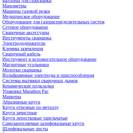
Баллоны для газосварки
Манометры
Машины газовой резки
Медицинское оборудование
Оборудование для газораспределительных систем
Сетевое оборудование
Сварочные аксессуары
Инструменты сварщика
Электрододержатели
Клеммы заземления
Сварочный кабель
Инструмент и вспомогательное оборудование
Магнитные угольники
Молотки сварщика
Вольфрамовые электроды и приспособления
Системы вытяжки сварочных дымов
Керамические подкладки
Упаковка Marathon Pac
Маркеры
Абразивные круги
Круги отрезные по металлу
Круги зачистные
Круги лепестковые тарельчатые
Самозацепляемые шлифовальные круги
Шлифовальные листы