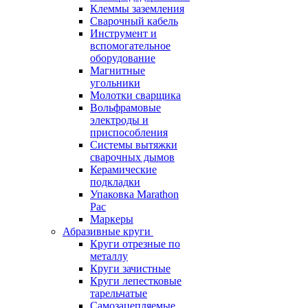
Клеммы заземления
Сварочный кабель
Инструмент и
вспомогательное
оборудование
Магнитные
угольники
Молотки сварщика
Вольфрамовые
электроды и
приспособления
Системы вытяжки
сварочных дымов
Керамические
подкладки
Упаковка Marathon
Pac
Маркеры
Абразивные круги
Круги отрезные по
металлу
Круги зачистные
Круги лепестковые
тарельчатые
Самозацепляемые