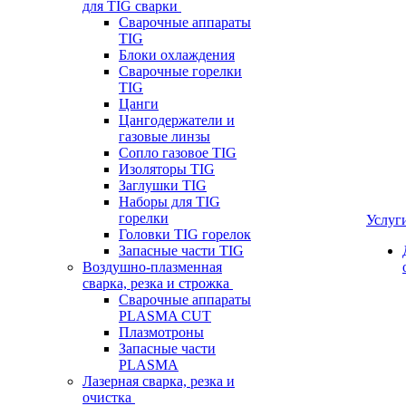
для TIG сварки
Сварочные аппараты
TIG
Блоки охлаждения
Сварочные горелки
TIG
Цанги
Цангодержатели и
газовые линзы
Сопло газовое TIG
Изоляторы TIG
Заглушки TIG
Наборы для TIG
горелки
Услуг
Головки TIG горелок
Запасные части TIG
Воздушно-плазменная
сварка, резка и строжка
Сварочные аппараты
PLASMA CUT
Плазмотроны
Запасные части
PLASMA
Лазерная сварка, резка и
очистка