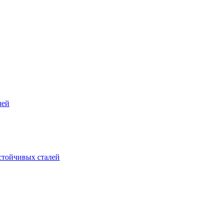
лей
стойчивых сталей