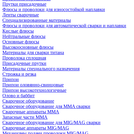
Прутки присадочные
Флюсы и проволоки для износостойкой наплавки
Ленты сварочные
Специализированные материалы
Флюсы и проволоки для автоматической сварки и наплавки
Кислые флюсы
Нейтральные флюсы
Основные флюсы
Высокоосновные флюсы
Материалы для сварки титана
Проволока сплошная
Присадочные прутки
Материалы специального назначения
Строжка и резка
Припои
Припои оловянно-свинцовые
Припои высокотехнологичные
Олово и баббит
Сварочное оборудование
Сварочное оборудование для MMA сварки
Сварочные аппараты MMA
Запасные части MMA
Сварочное оборудование для MIG/MAG сварки
Сварочные аппараты MIG/MAG
Механизмы подачи проволоки MIG/MAG