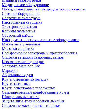
Машины газовой резки
Медицинское оборудование
Оборудование для газораспределительных систем
Сетевое оборудование
Сварочные аксессуары
Инструменты сварщика
Электрододержатели
Клеммы заземления
Сварочный кабель
Инструмент и вспомогательное оборудование
Магнитные угольники
Молотки сварщика
Вольфрамовые электроды и приспособления
Системы вытяжки сварочных дымов
Керамические подкладки
Упаковка Marathon Pac
Маркеры
Абразивные круги
Круги отрезные по металлу
Круги зачистные
Круги лепестковые тарельчатые
Самозацепляемые шлифовальные круги
Шлифовальные листы
Защита лица, глаз и органов дыхания
Сварочные маски, шлемы и щитки