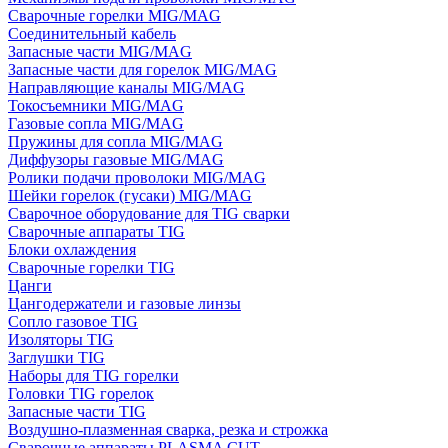
Сварочные горелки MIG/MAG
Соединительный кабель
Запасные части MIG/MAG
Запасные части для горелок MIG/MAG
Направляющие каналы MIG/MAG
Токосъемники MIG/MAG
Газовые сопла MIG/MAG
Пружины для сопла MIG/MAG
Диффузоры газовые MIG/MAG
Ролики подачи проволоки MIG/MAG
Шейки горелок (гусаки) MIG/MAG
Сварочное оборудование для TIG сварки
Сварочные аппараты TIG
Блоки охлаждения
Сварочные горелки TIG
Цанги
Цангодержатели и газовые линзы
Сопло газовое TIG
Изоляторы TIG
Заглушки TIG
Наборы для TIG горелки
Головки TIG горелок
Запасные части TIG
Воздушно-плазменная сварка, резка и строжка
Сварочные аппараты PLASMA CUT