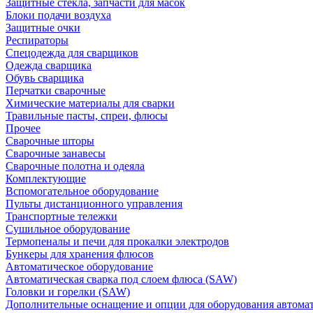
Защитные стекла, запчасти для масок
Блоки подачи воздуха
Защитные очки
Респираторы
Спецодежда для сварщиков
Одежда сварщика
Обувь сварщика
Перчатки сварочные
Химические материалы для сварки
Травильные пасты, спреи, флюсы
Прочее
Сварочные шторы
Сварочные занавесы
Сварочные полотна и одеяла
Комплектующие
Вспомогательное оборудование
Пульты дистанционного управления
Транспортные тележки
Сушильное оборудование
Термопеналы и печи для прокалки электродов
Бункеры для хранения флюсов
Автоматическое оборудование
Автоматическая сварка под слоем флюса (SAW)
Головки и горелки (SAW)
Дополнительные оснащение и опции для оборудования автома