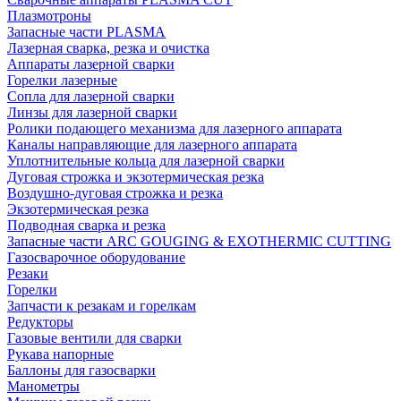
Плазмотроны
Запасные части PLASMA
Лазерная сварка, резка и очистка
Аппараты лазерной сварки
Горелки лазерные
Сопла для лазерной сварки
Линзы для лазерной сварки
Ролики подающего механизма для лазерного аппарата
Каналы направляющие для лазерного аппарата
Уплотнительные кольца для лазерной сварки
Дуговая строжка и экзотермическая резка
Воздушно-дуговая строжка и резка
Экзотермическая резка
Подводная сварка и резка
Запасные части ARC GOUGING & EXOTHERMIC CUTTING
Газосварочное оборудование
Резаки
Горелки
Запчасти к резакам и горелкам
Редукторы
Газовые вентили для сварки
Рукава напорные
Баллоны для газосварки
Манометры