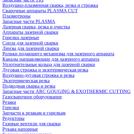
Воздушно-плазменная сварка, резка и строжка
Сварочные аппараты PLASMA CUT
Плазмотроны
Запасные части PLASMA
Лазерная сварка, резка и очистка
Аппараты лазерной сварки
Горелки лазерные
Сопла для лазерной сварки
Линзы для лазерной сварки
Ролики подающего механизма для лазерного аппарата
Каналы направляющие для лазерного аппарата
Уплотнительные кольца для лазерной сварки
Дуговая строжка и экзотермическая резка
Воздушно-дуговая строжка и резка
Экзотермическая резка
Подводная сварка и резка
Запасные части ARC GOUGING & EXOTHERMIC CUTTING
Газосварочное оборудование
Резаки
Горелки
Запчасти к резакам и горелкам
Редукторы
Газовые вентили для сварки
Рукава напорные