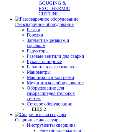
GOUGING &
EXOTHERMIC
CUTTING
Газосварочное оборудование
Резаки
Горелки
Запчасти к резакам и
горелкам
Редукторы
Газовые вентили для сварки
Рукава напорные
Баллоны для газосварки
Манометры
Машины газовой резки
Медицинское оборудование
Оборудование для
газораспределительных
систем
Сетевое оборудование
+ ЕЩЕ 2
Сварочные аксессуары
Инструменты сварщика
Электрододержатели