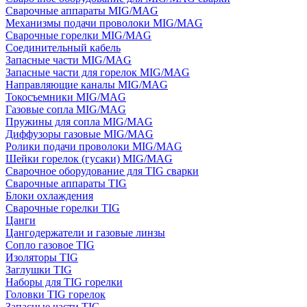
Сварочные аппараты MIG/MAG
Механизмы подачи проволоки MIG/MAG
Сварочные горелки MIG/MAG
Соединительный кабель
Запасные части MIG/MAG
Запасные части для горелок MIG/MAG
Направляющие каналы MIG/MAG
Токосъемники MIG/MAG
Газовые сопла MIG/MAG
Пружины для сопла MIG/MAG
Диффузоры газовые MIG/MAG
Ролики подачи проволоки MIG/MAG
Шейки горелок (гусаки) MIG/MAG
Сварочное оборудование для TIG сварки
Сварочные аппараты TIG
Блоки охлаждения
Сварочные горелки TIG
Цанги
Цангодержатели и газовые линзы
Сопло газовое TIG
Изоляторы TIG
Заглушки TIG
Наборы для TIG горелки
Головки TIG горелок
Запасные части TIG