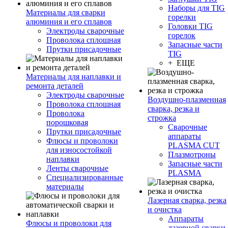
Наборы для TIG
Материалы для сварки
горелки
алюминия и его сплавов
Головки TIG
Электроды сварочные
горелок
Проволока сплошная
Запасные части
Прутки присадочные
TIG
+ ЕЩЕ
Материалы для наплавки и
ремонта деталей
Электроды сварочные
Воздушно-плазменная
Проволока сплошная
сварка, резка и
Проволока
строжка
порошковая
Сварочные
Прутки присадочные
аппараты
Флюсы и проволоки
PLASMA CUT
для износостойкой
Плазмотроны
наплавки
Запасные части
Ленты сварочные
PLASMA
Специализированные
материалы
Лазерная сварка, резка
и очистка
Аппараты
Флюсы и проволоки для
лазерной сварки