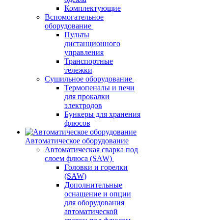
Комплектующие
Вспомогательное
оборудование
Пульты
дистанционного
управления
Транспортные
тележки
Сушильное оборудование
Термопеналы и печи
для прокалки
электродов
Бункеры для хранения
флюсов
Автоматическое оборудование
Автоматическая сварка под
слоем флюса (SAW)
Головки и горелки
(SAW)
Дополнительные
оснащение и опции
для оборудования
автоматической