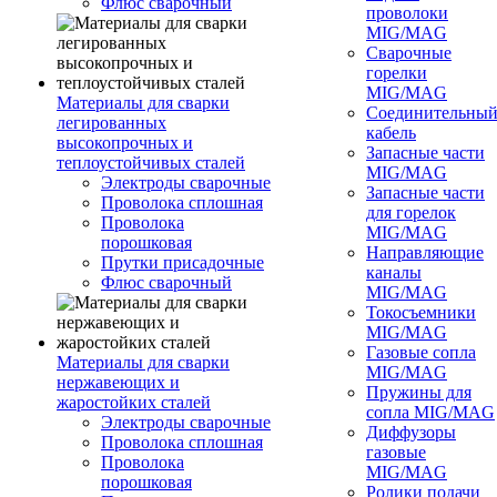
Флюс сварочный
проволоки
MIG/MAG
Сварочные
горелки
MIG/MAG
Материалы для сварки
Соединительны
легированных
кабель
высокопрочных и
Запасные части
теплоустойчивых сталей
MIG/MAG
Электроды сварочные
Запасные части
Проволока сплошная
для горелок
Проволока
MIG/MAG
порошковая
Направляющие
Прутки присадочные
каналы
Флюс сварочный
MIG/MAG
Токосъемники
MIG/MAG
Газовые сопла
Материалы для сварки
MIG/MAG
нержавеющих и
Пружины для
жаростойких сталей
сопла MIG/MAG
Электроды сварочные
Диффузоры
Проволока сплошная
газовые
Проволока
MIG/MAG
порошковая
Ролики подачи