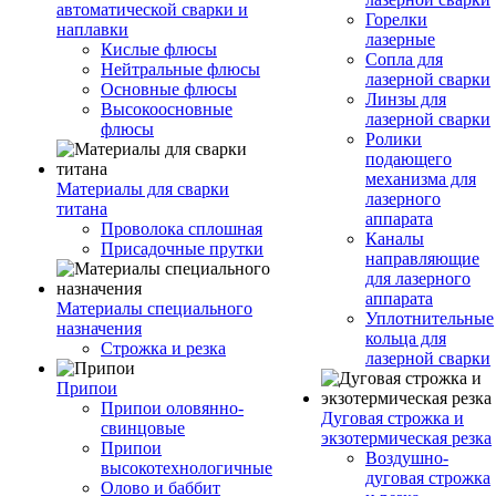
автоматической сварки и
Горелки
наплавки
лазерные
Кислые флюсы
Сопла для
Нейтральные флюсы
лазерной сварки
Основные флюсы
Линзы для
Высокоосновные
лазерной сварки
флюсы
Ролики
подающего
механизма для
Материалы для сварки
лазерного
титана
аппарата
Проволока сплошная
Каналы
Присадочные прутки
направляющие
для лазерного
аппарата
Материалы специального
Уплотнительные
назначения
кольца для
Строжка и резка
лазерной сварки
Припои
Припои оловянно-
Дуговая строжка и
свинцовые
экзотермическая резка
Припои
Воздушно-
высокотехнологичные
дуговая строжка
Олово и баббит