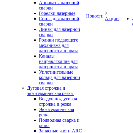
Аппараты лазерной
сварки
Горелки лазерные
Новости
Сопла для лазерной
Акции
сварки
Линзы для лазерной
сварки
Ролики подающего
механизма для
лазерного аппарата
Каналы
направляющие для
лазерного аппарата
Уплотнительные
кольца для лазерной
сварки
Дуговая строжка и
экзотермическая резка
Воздушно-дуговая
строжка и резка
Экзотермическая
резка
Подводная сварка и
резка
Запасные части ARC