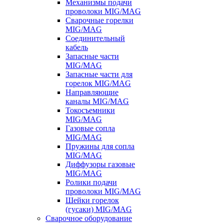
Механизмы подачи
проволоки MIG/MAG
Сварочные горелки
MIG/MAG
Соединительный
кабель
Запасные части
MIG/MAG
Запасные части для
горелок MIG/MAG
Направляющие
каналы MIG/MAG
Токосъемники
MIG/MAG
Газовые сопла
MIG/MAG
Пружины для сопла
MIG/MAG
Диффузоры газовые
MIG/MAG
Ролики подачи
проволоки MIG/MAG
Шейки горелок
(гусаки) MIG/MAG
Сварочное оборудование