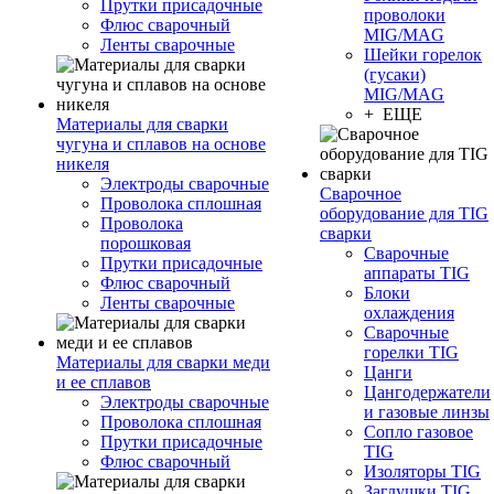
Прутки присадочные
проволоки
Флюс сварочный
MIG/MAG
Ленты сварочные
Шейки горелок
(гусаки)
MIG/MAG
+ ЕЩЕ
Материалы для сварки
чугуна и сплавов на основе
никеля
Электроды сварочные
Сварочное
Проволока сплошная
оборудование для TIG
Проволока
сварки
порошковая
Сварочные
Прутки присадочные
аппараты TIG
Флюс сварочный
Блоки
Ленты сварочные
охлаждения
Сварочные
горелки TIG
Материалы для сварки меди
Цанги
и ее сплавов
Цангодержатели
Электроды сварочные
и газовые линзы
Проволока сплошная
Сопло газовое
Прутки присадочные
TIG
Флюс сварочный
Изоляторы TIG
Заглушки TIG