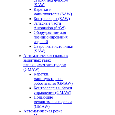
сварки под флюсом
(SAW)
Каретки и
манипуляторы (SAW)
Контроллеры (SAW)
Запасные части
Automation (SAW)
Оборудование для
позиционирования
изделий
Сварочные источники
(SAW)
Автоматическая сварка в
защитных газах
плавящимся электродом
(GMAW)
Каретки,
манипуляторы и
роботизация (GMAW)
Контроллеры и блоки
управления (GMAW)
Подающие
механизмы и горелки
(GMAW)
Автоматическая резка