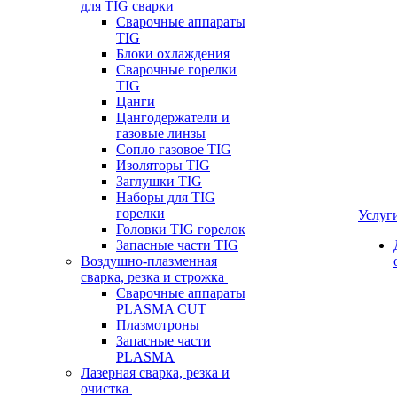
для TIG сварки
Сварочные аппараты
TIG
Блоки охлаждения
Сварочные горелки
TIG
Цанги
Цангодержатели и
газовые линзы
Сопло газовое TIG
Изоляторы TIG
Заглушки TIG
Наборы для TIG
горелки
Услуг
Головки TIG горелок
Запасные части TIG
Воздушно-плазменная
сварка, резка и строжка
Сварочные аппараты
PLASMA CUT
Плазмотроны
Запасные части
PLASMA
Лазерная сварка, резка и
очистка