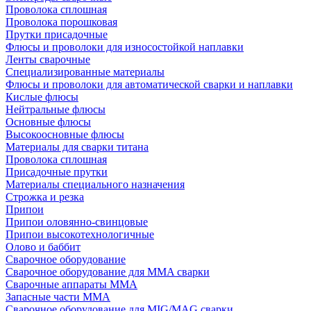
Проволока сплошная
Проволока порошковая
Прутки присадочные
Флюсы и проволоки для износостойкой наплавки
Ленты сварочные
Специализированные материалы
Флюсы и проволоки для автоматической сварки и наплавки
Кислые флюсы
Нейтральные флюсы
Основные флюсы
Высокоосновные флюсы
Материалы для сварки титана
Проволока сплошная
Присадочные прутки
Материалы специального назначения
Строжка и резка
Припои
Припои оловянно-свинцовые
Припои высокотехнологичные
Олово и баббит
Сварочное оборудование
Сварочное оборудование для MMA сварки
Сварочные аппараты MMA
Запасные части MMA
Сварочное оборудование для MIG/MAG сварки