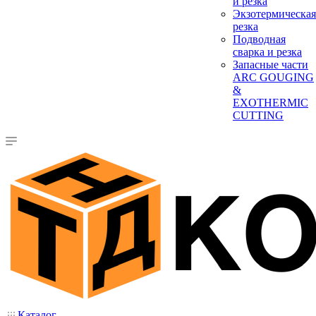
и резка
Экзотермическая
резка
Подводная
сварка и резка
Запасные части
ARC GOUGING
&
EXOTHERMIC
CUTTING
Каталог