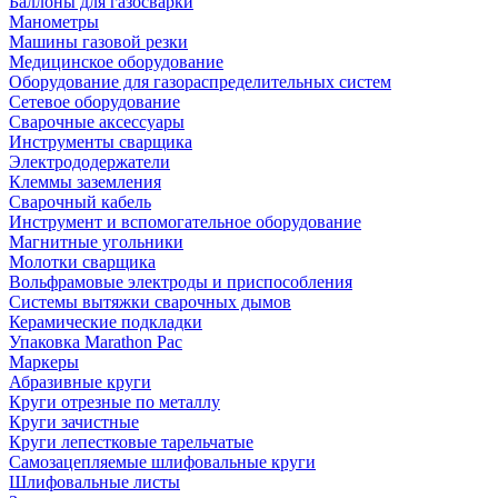
Баллоны для газосварки
Манометры
Машины газовой резки
Медицинское оборудование
Оборудование для газораспределительных систем
Сетевое оборудование
Сварочные аксессуары
Инструменты сварщика
Электрододержатели
Клеммы заземления
Сварочный кабель
Инструмент и вспомогательное оборудование
Магнитные угольники
Молотки сварщика
Вольфрамовые электроды и приспособления
Системы вытяжки сварочных дымов
Керамические подкладки
Упаковка Marathon Pac
Маркеры
Абразивные круги
Круги отрезные по металлу
Круги зачистные
Круги лепестковые тарельчатые
Самозацепляемые шлифовальные круги
Шлифовальные листы