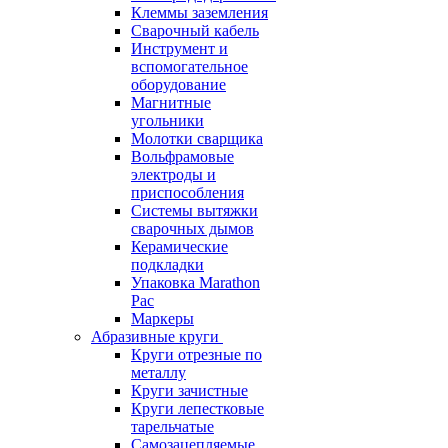
Клеммы заземления
Сварочный кабель
Инструмент и
вспомогательное
оборудование
Магнитные
угольники
Молотки сварщика
Вольфрамовые
электроды и
приспособления
Системы вытяжки
сварочных дымов
Керамические
подкладки
Упаковка Marathon
Pac
Маркеры
Абразивные круги
Круги отрезные по
металлу
Круги зачистные
Круги лепестковые
тарельчатые
Самозацепляемые