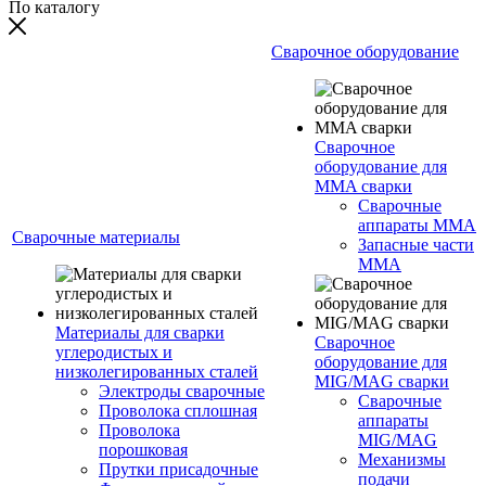
По каталогу
Сварочное оборудование
Сварочное
оборудование для
MMA сварки
Сварочные
аппараты MMA
Сварочные материалы
Запасные части
MMA
Материалы для сварки
Сварочное
углеродистых и
оборудование для
низколегированных сталей
MIG/MAG сварки
Электроды сварочные
Сварочные
Проволока сплошная
аппараты
Проволока
MIG/MAG
порошковая
Механизмы
Прутки присадочные
подачи