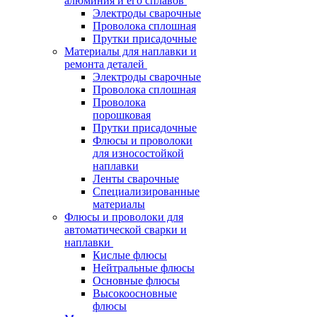
алюминия и его сплавов
Электроды сварочные
Проволока сплошная
Прутки присадочные
Материалы для наплавки и
ремонта деталей
Электроды сварочные
Проволока сплошная
Проволока
порошковая
Прутки присадочные
Флюсы и проволоки
для износостойкой
наплавки
Ленты сварочные
Специализированные
материалы
Флюсы и проволоки для
автоматической сварки и
наплавки
Кислые флюсы
Нейтральные флюсы
Основные флюсы
Высокоосновные
флюсы