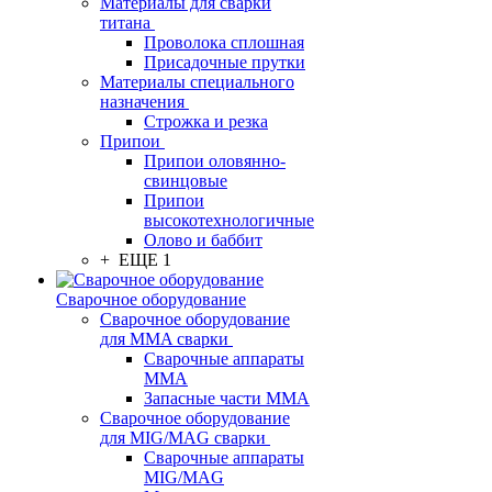
Материалы для сварки
титана
Проволока сплошная
Присадочные прутки
Материалы специального
назначения
Строжка и резка
Припои
Припои оловянно-
свинцовые
Припои
высокотехнологичные
Олово и баббит
+ ЕЩЕ 1
Сварочное оборудование
Сварочное оборудование
для MMA сварки
Сварочные аппараты
MMA
Запасные части MMA
Сварочное оборудование
для MIG/MAG сварки
Сварочные аппараты
MIG/MAG