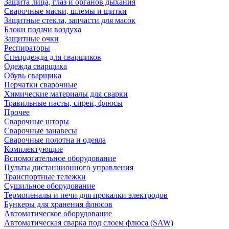
Защита лица, глаз и органов дыхания
Сварочные маски, шлемы и щитки
Защитные стекла, запчасти для масок
Блоки подачи воздуха
Защитные очки
Респираторы
Спецодежда для сварщиков
Одежда сварщика
Обувь сварщика
Перчатки сварочные
Химические материалы для сварки
Травильные пасты, спреи, флюсы
Прочее
Сварочные шторы
Сварочные занавесы
Сварочные полотна и одеяла
Комплектующие
Вспомогательное оборудование
Пульты дистанционного управления
Транспортные тележки
Сушильное оборудование
Термопеналы и печи для прокалки электродов
Бункеры для хранения флюсов
Автоматическое оборудование
Автоматическая сварка под слоем флюса (SAW)