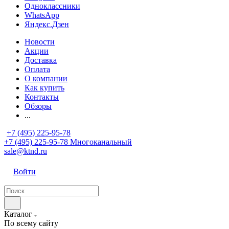
Одноклассники
WhatsApp
Яндекс.Дзен
Новости
Акции
Доставка
Оплата
О компании
Как купить
Контакты
Обзоры
...
+7 (495) 225-95-78
+7 (495) 225-95-78
Многоканальный
sale@ktnd.ru
Войти
Каталог
По всему сайту