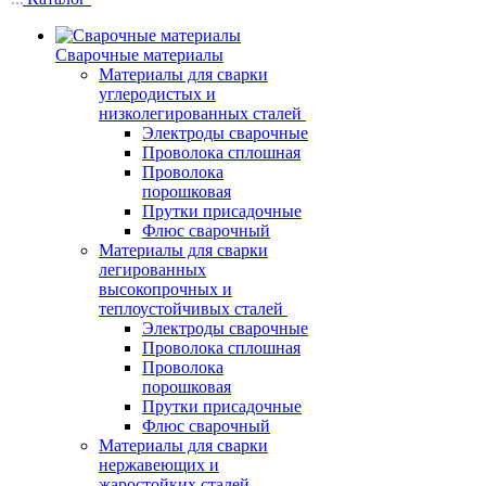
Сварочные материалы
Материалы для сварки
углеродистых и
низколегированных сталей
Электроды сварочные
Проволока сплошная
Проволока
порошковая
Прутки присадочные
Флюс сварочный
Материалы для сварки
легированных
высокопрочных и
теплоустойчивых сталей
Электроды сварочные
Проволока сплошная
Проволока
порошковая
Прутки присадочные
Флюс сварочный
Материалы для сварки
нержавеющих и
жаростойких сталей