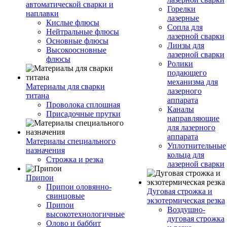
автоматической сварки и
Горелки
наплавки
лазерные
Кислые флюсы
Сопла для
Нейтральные флюсы
лазерной сварки
Основные флюсы
Линзы для
Высокоосновные
лазерной сварки
флюсы
Ролики
подающего
механизма для
Материалы для сварки
лазерного
титана
аппарата
Проволока сплошная
Каналы
Присадочные прутки
направляющие
для лазерного
аппарата
Материалы специального
Уплотнительные
назначения
кольца для
Строжка и резка
лазерной сварки
Припои
Припои оловянно-
Дуговая строжка и
свинцовые
экзотермическая резка
Припои
Воздушно-
высокотехнологичные
дуговая строжка
Олово и баббит