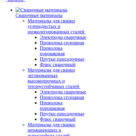
Сварочные материалы
Материалы для сварки
углеродистых и
низколегированных сталей
Электроды сварочные
Проволока сплошная
Проволока
порошковая
Прутки присадочные
Флюс сварочный
Материалы для сварки
легированных
высокопрочных и
теплоустойчивых сталей
Электроды сварочные
Проволока сплошная
Проволока
порошковая
Прутки присадочные
Флюс сварочный
Материалы для сварки
нержавеющих и
жаростойких сталей