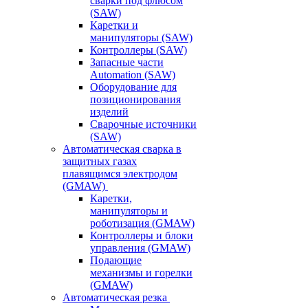
сварки под флюсом
(SAW)
Каретки и
манипуляторы (SAW)
Контроллеры (SAW)
Запасные части
Automation (SAW)
Оборудование для
позиционирования
изделий
Сварочные источники
(SAW)
Автоматическая сварка в
защитных газах
плавящимся электродом
(GMAW)
Каретки,
манипуляторы и
роботизация (GMAW)
Контроллеры и блоки
управления (GMAW)
Подающие
механизмы и горелки
(GMAW)
Автоматическая резка