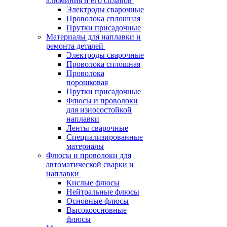
алюминия и его сплавов
Электроды сварочные
Проволока сплошная
Прутки присадочные
Материалы для наплавки и
ремонта деталей
Электроды сварочные
Проволока сплошная
Проволока
порошковая
Прутки присадочные
Флюсы и проволоки
для износостойкой
наплавки
Ленты сварочные
Специализированные
материалы
Флюсы и проволоки для
автоматической сварки и
наплавки
Кислые флюсы
Нейтральные флюсы
Основные флюсы
Высокоосновные
флюсы