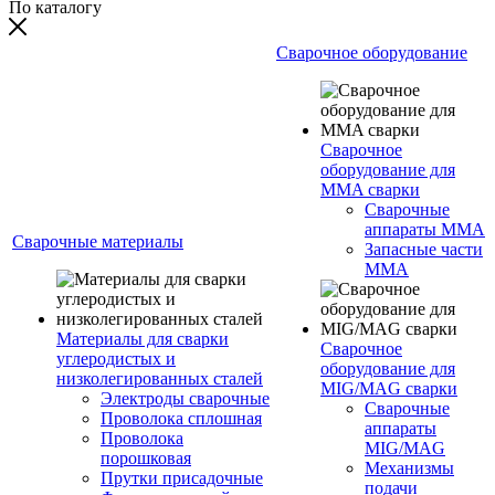
По каталогу
Сварочное оборудование
Сварочное
оборудование для
MMA сварки
Сварочные
аппараты MMA
Сварочные материалы
Запасные части
MMA
Материалы для сварки
Сварочное
углеродистых и
оборудование для
низколегированных сталей
MIG/MAG сварки
Электроды сварочные
Сварочные
Проволока сплошная
аппараты
Проволока
MIG/MAG
порошковая
Механизмы
Прутки присадочные
подачи