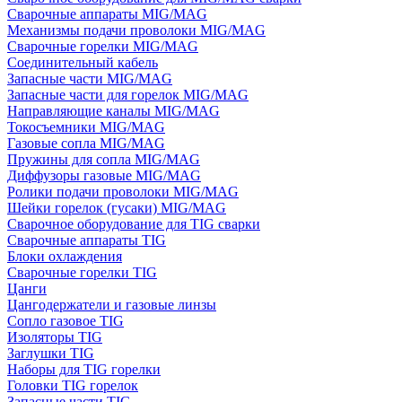
Сварочные аппараты MIG/MAG
Механизмы подачи проволоки MIG/MAG
Сварочные горелки MIG/MAG
Соединительный кабель
Запасные части MIG/MAG
Запасные части для горелок MIG/MAG
Направляющие каналы MIG/MAG
Токосъемники MIG/MAG
Газовые сопла MIG/MAG
Пружины для сопла MIG/MAG
Диффузоры газовые MIG/MAG
Ролики подачи проволоки MIG/MAG
Шейки горелок (гусаки) MIG/MAG
Сварочное оборудование для TIG сварки
Сварочные аппараты TIG
Блоки охлаждения
Сварочные горелки TIG
Цанги
Цангодержатели и газовые линзы
Сопло газовое TIG
Изоляторы TIG
Заглушки TIG
Наборы для TIG горелки
Головки TIG горелок
Запасные части TIG