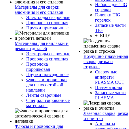
Наборы для TIG
Материалы для сварки
горелки
алюминия и его сплавов
Головки TIG
Электроды сварочные
горелок
Проволока сплошная
Запасные части
Прутки присадочные
TIG
+ ЕЩЕ
Материалы для наплавки и
ремонта деталей
Электроды сварочные
Воздушно-плазменная
Проволока сплошная
сварка, резка и
Проволока
строжка
порошковая
Сварочные
Прутки присадочные
аппараты
Флюсы и проволоки
PLASMA CUT
для износостойкой
Плазмотроны
наплавки
Запасные части
Ленты сварочные
PLASMA
Специализированные
материалы
Лазерная сварка, резка
и очистка
Аппараты
Флюсы и проволоки для
лазерной сварки