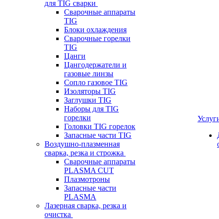
для TIG сварки
Сварочные аппараты
TIG
Блоки охлаждения
Сварочные горелки
TIG
Цанги
Цангодержатели и
газовые линзы
Сопло газовое TIG
Изоляторы TIG
Заглушки TIG
Наборы для TIG
горелки
Услуг
Головки TIG горелок
Запасные части TIG
Воздушно-плазменная
сварка, резка и строжка
Сварочные аппараты
PLASMA CUT
Плазмотроны
Запасные части
PLASMA
Лазерная сварка, резка и
очистка