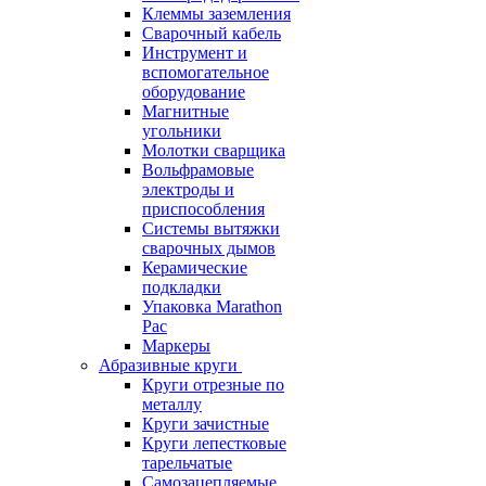
Клеммы заземления
Сварочный кабель
Инструмент и
вспомогательное
оборудование
Магнитные
угольники
Молотки сварщика
Вольфрамовые
электроды и
приспособления
Системы вытяжки
сварочных дымов
Керамические
подкладки
Упаковка Marathon
Pac
Маркеры
Абразивные круги
Круги отрезные по
металлу
Круги зачистные
Круги лепестковые
тарельчатые
Самозацепляемые