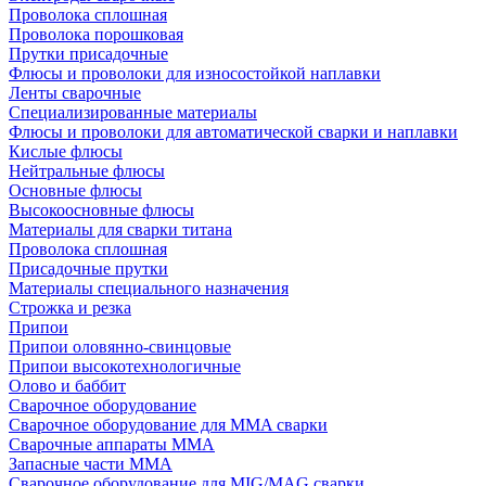
Проволока сплошная
Проволока порошковая
Прутки присадочные
Флюсы и проволоки для износостойкой наплавки
Ленты сварочные
Специализированные материалы
Флюсы и проволоки для автоматической сварки и наплавки
Кислые флюсы
Нейтральные флюсы
Основные флюсы
Высокоосновные флюсы
Материалы для сварки титана
Проволока сплошная
Присадочные прутки
Материалы специального назначения
Строжка и резка
Припои
Припои оловянно-свинцовые
Припои высокотехнологичные
Олово и баббит
Сварочное оборудование
Сварочное оборудование для MMA сварки
Сварочные аппараты MMA
Запасные части MMA
Сварочное оборудование для MIG/MAG сварки