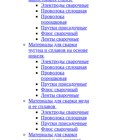
Электроды сварочные
Проволока сплошная
Проволока
порошковая
Прутки присадочные
Флюс сварочный
Ленты сварочные
Материалы для сварки
чугуна и сплавов на основе
никеля
Электроды сварочные
Проволока сплошная
Проволока
порошковая
Прутки присадочные
Флюс сварочный
Ленты сварочные
Материалы для сварки меди
и ее сплавов
Электроды сварочные
Проволока сплошная
Прутки присадочные
Флюс сварочный
Материалы для сварки