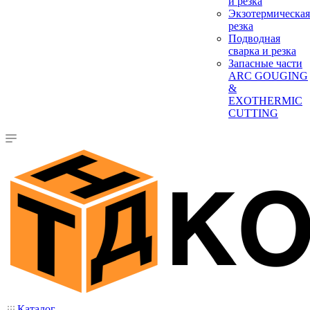
и резка
Экзотермическая
резка
Подводная
сварка и резка
Запасные части
ARC GOUGING
&
EXOTHERMIC
CUTTING
Каталог