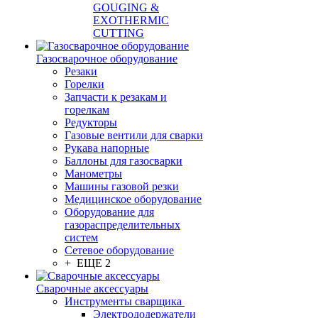
GOUGING &
EXOTHERMIC
CUTTING
Газосварочное оборудование
Резаки
Горелки
Запчасти к резакам и
горелкам
Редукторы
Газовые вентили для сварки
Рукава напорные
Баллоны для газосварки
Манометры
Машины газовой резки
Медицинское оборудование
Оборудование для
газораспределительных
систем
Сетевое оборудование
+ ЕЩЕ 2
Сварочные аксессуары
Инструменты сварщика
Электрододержатели