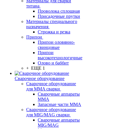
Материалы для сварки
титана
Проволока сплошная
Присадочные прутки
Материалы специального
назначения
Строжка и резка
Припои
Припои оловянно-
свинцовые
Припои
высокотехнологичные
Олово и баббит
+ ЕЩЕ 1
Сварочное оборудование
Сварочное оборудование
для MMA сварки
Сварочные аппараты
MMA
Запасные части MMA
Сварочное оборудование
для MIG/MAG сварки
Сварочные аппараты
MIG/MAG