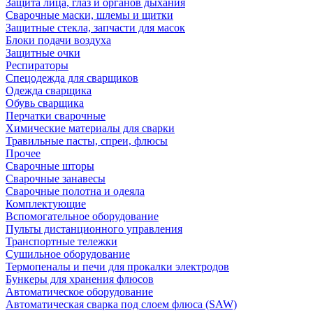
Защита лица, глаз и органов дыхания
Сварочные маски, шлемы и щитки
Защитные стекла, запчасти для масок
Блоки подачи воздуха
Защитные очки
Респираторы
Спецодежда для сварщиков
Одежда сварщика
Обувь сварщика
Перчатки сварочные
Химические материалы для сварки
Травильные пасты, спреи, флюсы
Прочее
Сварочные шторы
Сварочные занавесы
Сварочные полотна и одеяла
Комплектующие
Вспомогательное оборудование
Пульты дистанционного управления
Транспортные тележки
Сушильное оборудование
Термопеналы и печи для прокалки электродов
Бункеры для хранения флюсов
Автоматическое оборудование
Автоматическая сварка под слоем флюса (SAW)