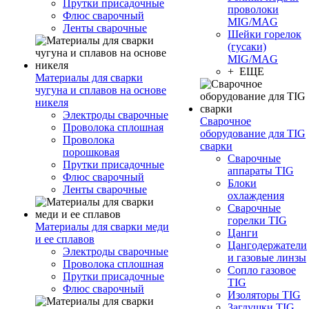
Прутки присадочные
проволоки
Флюс сварочный
MIG/MAG
Ленты сварочные
Шейки горелок
(гусаки)
MIG/MAG
+ ЕЩЕ
Материалы для сварки
чугуна и сплавов на основе
никеля
Электроды сварочные
Сварочное
Проволока сплошная
оборудование для TIG
Проволока
сварки
порошковая
Сварочные
Прутки присадочные
аппараты TIG
Флюс сварочный
Блоки
Ленты сварочные
охлаждения
Сварочные
горелки TIG
Материалы для сварки меди
Цанги
и ее сплавов
Цангодержатели
Электроды сварочные
и газовые линзы
Проволока сплошная
Сопло газовое
Прутки присадочные
TIG
Флюс сварочный
Изоляторы TIG
Заглушки TIG