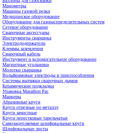
Баллоны для газосварки
Манометры
Машины газовой резки
Медицинское оборудование
Оборудование для газораспределительных систем
Сетевое оборудование
Сварочные аксессуары
Инструменты сварщика
Электрододержатели
Клеммы заземления
Сварочный кабель
Инструмент и вспомогательное оборудование
Магнитные угольники
Молотки сварщика
Вольфрамовые электроды и приспособления
Системы вытяжки сварочных дымов
Керамические подкладки
Упаковка Marathon Pac
Маркеры
Абразивные круги
Круги отрезные по металлу
Круги зачистные
Круги лепестковые тарельчатые
Самозацепляемые шлифовальные круги
Шлифовальные листы