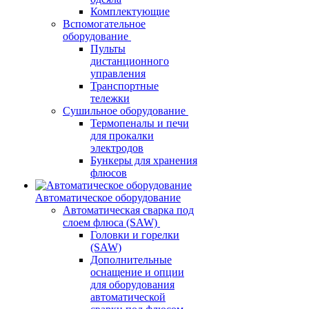
Комплектующие
Вспомогательное
оборудование
Пульты
дистанционного
управления
Транспортные
тележки
Сушильное оборудование
Термопеналы и печи
для прокалки
электродов
Бункеры для хранения
флюсов
Автоматическое оборудование
Автоматическая сварка под
слоем флюса (SAW)
Головки и горелки
(SAW)
Дополнительные
оснащение и опции
для оборудования
автоматической