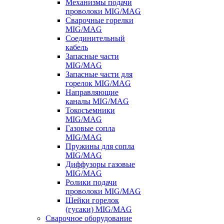
Механизмы подачи
проволоки MIG/MAG
Сварочные горелки
MIG/MAG
Соединительный
кабель
Запасные части
MIG/MAG
Запасные части для
горелок MIG/MAG
Направляющие
каналы MIG/MAG
Токосъемники
MIG/MAG
Газовые сопла
MIG/MAG
Пружины для сопла
MIG/MAG
Диффузоры газовые
MIG/MAG
Ролики подачи
проволоки MIG/MAG
Шейки горелок
(гусаки) MIG/MAG
Сварочное оборудование