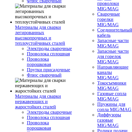
Флюс сварочный
проволоки
MIG/MAG
Сварочные
горелки
MIG/MAG
Материалы для сварки
Соединительны
легированных
кабель
высокопрочных и
Запасные части
теплоустойчивых сталей
MIG/MAG
Электроды сварочные
Запасные части
Проволока сплошная
для горелок
Проволока
MIG/MAG
порошковая
Направляющие
Прутки присадочные
каналы
Флюс сварочный
MIG/MAG
Токосъемники
MIG/MAG
Газовые сопла
Материалы для сварки
MIG/MAG
нержавеющих и
Пружины для
жаростойких сталей
сопла MIG/MAG
Электроды сварочные
Диффузоры
Проволока сплошная
газовые
Проволока
MIG/MAG
порошковая
Ролики подачи