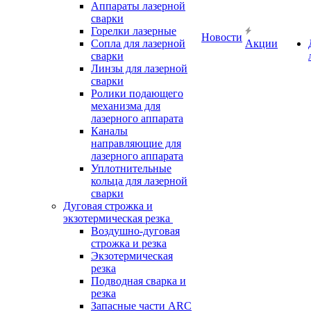
Аппараты лазерной
сварки
Горелки лазерные
Новости
Сопла для лазерной
Акции
сварки
Линзы для лазерной
сварки
Ролики подающего
механизма для
лазерного аппарата
Каналы
направляющие для
лазерного аппарата
Уплотнительные
кольца для лазерной
сварки
Дуговая строжка и
экзотермическая резка
Воздушно-дуговая
строжка и резка
Экзотермическая
резка
Подводная сварка и
резка
Запасные части ARC