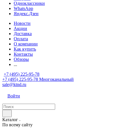
Одноклассники
WhatsApp
Яндекс.Дзен
Новости
Акции
Доставка
Оплата
О компании
Как купить
Контакты
Обзоры
...
+7 (495) 225-95-78
+7 (495) 225-95-78
Многоканальный
sale@ktnd.ru
Войти
Каталог
По всему сайту