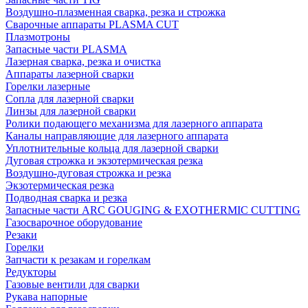
Воздушно-плазменная сварка, резка и строжка
Сварочные аппараты PLASMA CUT
Плазмотроны
Запасные части PLASMA
Лазерная сварка, резка и очистка
Аппараты лазерной сварки
Горелки лазерные
Сопла для лазерной сварки
Линзы для лазерной сварки
Ролики подающего механизма для лазерного аппарата
Каналы направляющие для лазерного аппарата
Уплотнительные кольца для лазерной сварки
Дуговая строжка и экзотермическая резка
Воздушно-дуговая строжка и резка
Экзотермическая резка
Подводная сварка и резка
Запасные части ARC GOUGING & EXOTHERMIC CUTTING
Газосварочное оборудование
Резаки
Горелки
Запчасти к резакам и горелкам
Редукторы
Газовые вентили для сварки
Рукава напорные