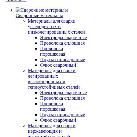
Сварочные материалы
Материалы для сварки
углеродистых и
низколегированных сталей
Электроды сварочные
Проволока сплошная
Проволока
порошковая
Прутки присадочные
Флюс сварочный
Материалы для сварки
легированных
высокопрочных и
теплоустойчивых сталей
Электроды сварочные
Проволока сплошная
Проволока
порошковая
Прутки присадочные
Флюс сварочный
Материалы для сварки
нержавеющих и
жаростойких сталей