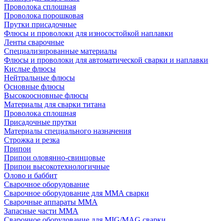
Проволока сплошная
Проволока порошковая
Прутки присадочные
Флюсы и проволоки для износостойкой наплавки
Ленты сварочные
Специализированные материалы
Флюсы и проволоки для автоматической сварки и наплавки
Кислые флюсы
Нейтральные флюсы
Основные флюсы
Высокоосновные флюсы
Материалы для сварки титана
Проволока сплошная
Присадочные прутки
Материалы специального назначения
Строжка и резка
Припои
Припои оловянно-свинцовые
Припои высокотехнологичные
Олово и баббит
Сварочное оборудование
Сварочное оборудование для MMA сварки
Сварочные аппараты MMA
Запасные части MMA
Сварочное оборудование для MIG/MAG сварки