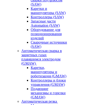
сварки под флюсом
(SAW)
Каретки и
манипуляторы (SAW)
Контроллеры (SAW)
Запасные части
Automation (SAW)
Оборудование для
позиционирования
изделий
Сварочные источники
(SAW)
Автоматическая сварка в
защитных газах
плавящимся электродом
(GMAW)
Каретки,
манипуляторы и
роботизация (GMAW)
Контроллеры и блоки
управления (GMAW)
Подающие
механизмы и горелки
(GMAW)
Автоматическая резка