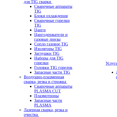
для TIG сварки
Сварочные аппараты
TIG
Блоки охлаждения
Сварочные горелки
TIG
Цанги
Цангодержатели и
газовые линзы
Сопло газовое TIG
Изоляторы TIG
Заглушки TIG
Наборы для TIG
горелки
Услуг
Головки TIG горелок
Запасные части TIG
Воздушно-плазменная
сварка, резка и строжка
Сварочные аппараты
PLASMA CUT
Плазмотроны
Запасные части
PLASMA
Лазерная сварка, резка и
очистка