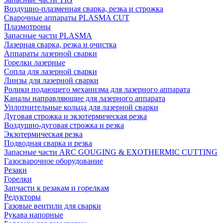
Воздушно-плазменная сварка, резка и строжка
Сварочные аппараты PLASMA CUT
Плазмотроны
Запасные части PLASMA
Лазерная сварка, резка и очистка
Аппараты лазерной сварки
Горелки лазерные
Сопла для лазерной сварки
Линзы для лазерной сварки
Ролики подающего механизма для лазерного аппарата
Каналы направляющие для лазерного аппарата
Уплотнительные кольца для лазерной сварки
Дуговая строжка и экзотермическая резка
Воздушно-дуговая строжка и резка
Экзотермическая резка
Подводная сварка и резка
Запасные части ARC GOUGING & EXOTHERMIC CUTTING
Газосварочное оборудование
Резаки
Горелки
Запчасти к резакам и горелкам
Редукторы
Газовые вентили для сварки
Рукава напорные