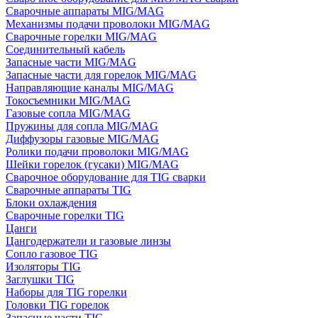
Сварочные аппараты MIG/MAG
Механизмы подачи проволоки MIG/MAG
Сварочные горелки MIG/MAG
Соединительный кабель
Запасные части MIG/MAG
Запасные части для горелок MIG/MAG
Направляющие каналы MIG/MAG
Токосъемники MIG/MAG
Газовые сопла MIG/MAG
Пружины для сопла MIG/MAG
Диффузоры газовые MIG/MAG
Ролики подачи проволоки MIG/MAG
Шейки горелок (гусаки) MIG/MAG
Сварочное оборудование для TIG сварки
Сварочные аппараты TIG
Блоки охлаждения
Сварочные горелки TIG
Цанги
Цангодержатели и газовые линзы
Сопло газовое TIG
Изоляторы TIG
Заглушки TIG
Наборы для TIG горелки
Головки TIG горелок
Запасные части TIG