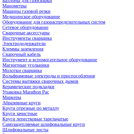
Баллоны для газосварки
Манометры
Машины газовой резки
Медицинское оборудование
Оборудование для газораспределительных систем
Сетевое оборудование
Сварочные аксессуары
Инструменты сварщика
Электрододержатели
Клеммы заземления
Сварочный кабель
Инструмент и вспомогательное оборудование
Магнитные угольники
Молотки сварщика
Вольфрамовые электроды и приспособления
Системы вытяжки сварочных дымов
Керамические подкладки
Упаковка Marathon Pac
Маркеры
Абразивные круги
Круги отрезные по металлу
Круги зачистные
Круги лепестковые тарельчатые
Самозацепляемые шлифовальные круги
Шлифовальные листы