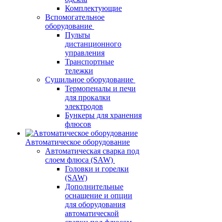
Комплектующие
Вспомогательное
оборудование
Пульты
дистанционного
управления
Транспортные
тележки
Сушильное оборудование
Термопеналы и печи
для прокалки
электродов
Бункеры для хранения
флюсов
Автоматическое оборудование
Автоматическая сварка под
слоем флюса (SAW)
Головки и горелки
(SAW)
Дополнительные
оснащение и опции
для оборудования
автоматической