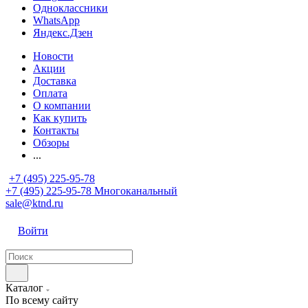
Одноклассники
WhatsApp
Яндекс.Дзен
Новости
Акции
Доставка
Оплата
О компании
Как купить
Контакты
Обзоры
...
+7 (495) 225-95-78
+7 (495) 225-95-78
Многоканальный
sale@ktnd.ru
Войти
Каталог
По всему сайту