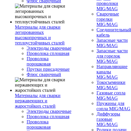
Флюс сварочный
проволоки
MIG/MAG
Сварочные
горелки
MIG/MAG
Материалы для сварки
Соединительны
легированных
кабель
высокопрочных и
Запасные части
теплоустойчивых сталей
MIG/MAG
Электроды сварочные
Запасные части
Проволока сплошная
для горелок
Проволока
MIG/MAG
порошковая
Направляющие
Прутки присадочные
каналы
Флюс сварочный
MIG/MAG
Токосъемники
MIG/MAG
Газовые сопла
Материалы для сварки
MIG/MAG
нержавеющих и
Пружины для
жаростойких сталей
сопла MIG/MAG
Электроды сварочные
Диффузоры
Проволока сплошная
газовые
Проволока
MIG/MAG
порошковая
Ролики подачи