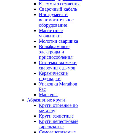
Клеммы заземления
Сварочный кабель
Инструмент и
вспомогательное
оборудование
Магнитные
угольники
Молотки сварщика
Вольфрамовые
электроды и
приспособления
Системы вытяжки
сварочных дымов
Керамические
подкладки
Упаковка Marathon
Pac
Маркеры
Абразивные круги
Круги отрезные по
металлу
Круги зачистные
Круги лепестковые
тарельчатые
Самозацепляемые