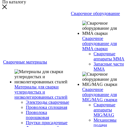
По каталогу
Сварочное оборудование
Сварочное
оборудование для
MMA сварки
Сварочные
аппараты MMA
Сварочные материалы
Запасные части
MMA
Материалы для сварки
Сварочное
углеродистых и
оборудование для
низколегированных сталей
MIG/MAG сварки
Электроды сварочные
Сварочные
Проволока сплошная
аппараты
Проволока
MIG/MAG
порошковая
Механизмы
Прутки присадочные
подачи