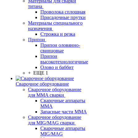
Материалы для сварки
титана
Проволока сплошная
Присадочные прутки
Материалы специального
назначения
Строжка и резка
Припои
Припои оловянно-
свинцовые
Припои
высокотехнологичные
Олово и баббит
+ ЕЩЕ 1
Сварочное оборудование
Сварочное оборудование
для MMA сварки
Сварочные аппараты
MMA
Запасные части MMA
Сварочное оборудование
для MIG/MAG сварки
Сварочные аппараты
MIG/MAG