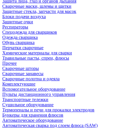
Защита лица, глаз и органов дыхания
Сварочные маски, шлемы и щитки
Защитные стекла, запчасти для масок
Блоки подачи воздуха
Защитные очки
Респираторы
Спецодежда для сварщиков
Одежда сварщика
Обувь сварщика
Перчатки сварочные
Химические материалы для сварки
Травильные пасты, спреи, флюсы
Прочее
Сварочные шторы
Сварочные занавесы
Сварочные полотна и одеяла
Комплектующие
Вспомогательное оборудование
Пульты дистанционного управления
Транспортные тележки
Сушильное оборудование
Термопеналы и печи для прокалки электродов
Бункеры для хранения флюсов
Автоматическое оборудование
Автоматическая сварка под слоем флюса (SAW)