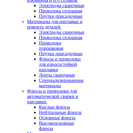
алюминия и его сплавов
Электроды сварочные
Проволока сплошная
Прутки присадочные
Материалы для наплавки и
ремонта деталей
Электроды сварочные
Проволока сплошная
Проволока
порошковая
Прутки присадочные
Флюсы и проволоки
для износостойкой
наплавки
Ленты сварочные
Специализированные
материалы
Флюсы и проволоки для
автоматической сварки и
наплавки
Кислые флюсы
Нейтральные флюсы
Основные флюсы
Высокоосновные
флюсы