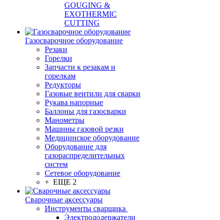
GOUGING &
EXOTHERMIC
CUTTING
Газосварочное оборудование
Резаки
Горелки
Запчасти к резакам и
горелкам
Редукторы
Газовые вентили для сварки
Рукава напорные
Баллоны для газосварки
Манометры
Машины газовой резки
Медицинское оборудование
Оборудование для
газораспределительных
систем
Сетевое оборудование
+ ЕЩЕ 2
Сварочные аксессуары
Инструменты сварщика
Электрододержатели