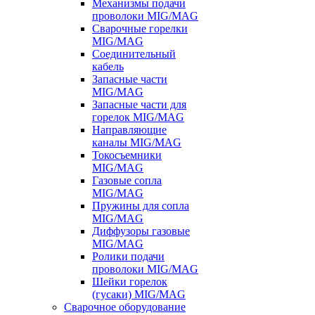
Механизмы подачи
проволоки MIG/MAG
Сварочные горелки
MIG/MAG
Соединительный
кабель
Запасные части
MIG/MAG
Запасные части для
горелок MIG/MAG
Направляющие
каналы MIG/MAG
Токосъемники
MIG/MAG
Газовые сопла
MIG/MAG
Пружины для сопла
MIG/MAG
Диффузоры газовые
MIG/MAG
Ролики подачи
проволоки MIG/MAG
Шейки горелок
(гусаки) MIG/MAG
Сварочное оборудование