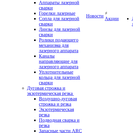
Аппараты лазерной
сварки
Горелки лазерные
Новости
Сопла для лазерной
Акции
сварки
Линзы для лазерной
сварки
Ролики подающего
механизма для
лазерного аппарата
Каналы
направляющие для
лазерного аппарата
Уплотнительные
кольца для лазерной
сварки
Дуговая строжка и
экзотермическая резка
Воздушно-дуговая
строжка и резка
Экзотермическая
резка
Подводная сварка и
резка
Запасные части ARC