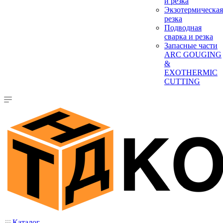
и резка
Экзотермическая
резка
Подводная
сварка и резка
Запасные части
ARC GOUGING
&
EXOTHERMIC
CUTTING
Каталог