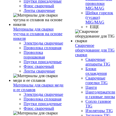
Прутки присадочные
проволоки
Флюс сварочный
MIG/MAG
Ленты сварочные
Шейки горелок
(гусаки)
MIG/MAG
+ ЕЩЕ
Материалы для сварки
чугуна и сплавов на основе
никеля
Электроды сварочные
Сварочное
Проволока сплошная
оборудование для TIG
Проволока
сварки
порошковая
Сварочные
Прутки присадочные
аппараты TIG
Флюс сварочный
Блоки
Ленты сварочные
охлаждения
Сварочные
горелки TIG
Материалы для сварки меди
Цанги
и ее сплавов
Цангодержатели
Электроды сварочные
и газовые линзы
Проволока сплошная
Сопло газовое
Прутки присадочные
TIG
Флюс сварочный
Изоляторы TIG
Заглушки TIG