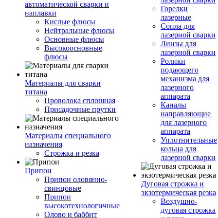
автоматической сварки и
Горелки
наплавки
лазерные
Кислые флюсы
Сопла для
Нейтральные флюсы
лазерной сварки
Основные флюсы
Линзы для
Высокоосновные
лазерной сварки
флюсы
Ролики
подающего
механизма для
Материалы для сварки
лазерного
титана
аппарата
Проволока сплошная
Каналы
Присадочные прутки
направляющие
для лазерного
аппарата
Материалы специального
Уплотнительные
назначения
кольца для
Строжка и резка
лазерной сварки
Припои
Припои оловянно-
Дуговая строжка и
свинцовые
экзотермическая резка
Припои
Воздушно-
высокотехнологичные
дуговая строжка
Олово и баббит