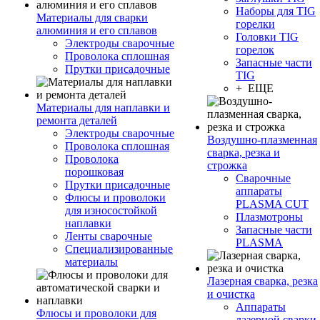
Наборы для TIG
Материалы для сварки
горелки
алюминия и его сплавов
Головки TIG
Электроды сварочные
горелок
Проволока сплошная
Запасные части
Прутки присадочные
TIG
+ ЕЩЕ
Материалы для наплавки и
ремонта деталей
Электроды сварочные
Воздушно-плазменная
Проволока сплошная
сварка, резка и
Проволока
строжка
порошковая
Сварочные
Прутки присадочные
аппараты
Флюсы и проволоки
PLASMA CUT
для износостойкой
Плазмотроны
наплавки
Запасные части
Ленты сварочные
PLASMA
Специализированные
материалы
Лазерная сварка, резка
и очистка
Аппараты
Флюсы и проволоки для
лазерной сварки