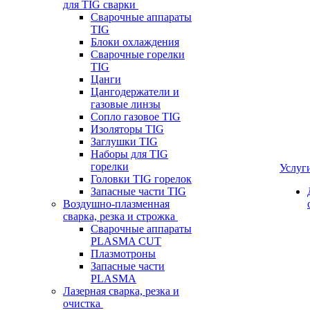
для TIG сварки
Сварочные аппараты
TIG
Блоки охлаждения
Сварочные горелки
TIG
Цанги
Цангодержатели и
газовые линзы
Сопло газовое TIG
Изоляторы TIG
Заглушки TIG
Наборы для TIG
горелки
Услуг
Головки TIG горелок
Запасные части TIG
Воздушно-плазменная
сварка, резка и строжка
Сварочные аппараты
PLASMA CUT
Плазмотроны
Запасные части
PLASMA
Лазерная сварка, резка и
очистка