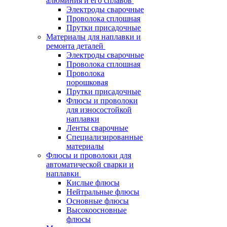
алюминия и его сплавов
Электроды сварочные
Проволока сплошная
Прутки присадочные
Материалы для наплавки и
ремонта деталей
Электроды сварочные
Проволока сплошная
Проволока
порошковая
Прутки присадочные
Флюсы и проволоки
для износостойкой
наплавки
Ленты сварочные
Специализированные
материалы
Флюсы и проволоки для
автоматической сварки и
наплавки
Кислые флюсы
Нейтральные флюсы
Основные флюсы
Высокоосновные
флюсы