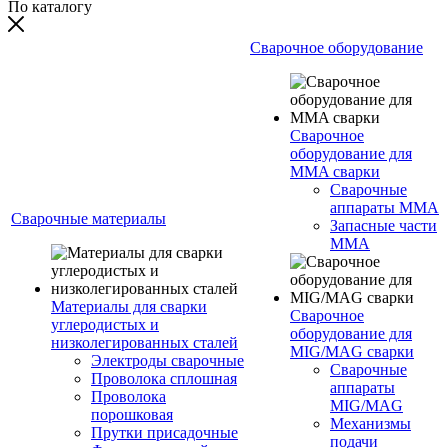
По каталогу
Сварочное оборудование
Сварочное
оборудование для
MMA сварки
Сварочные
аппараты MMA
Сварочные материалы
Запасные части
MMA
Материалы для сварки
Сварочное
углеродистых и
оборудование для
низколегированных сталей
MIG/MAG сварки
Электроды сварочные
Сварочные
Проволока сплошная
аппараты
Проволока
MIG/MAG
порошковая
Механизмы
Прутки присадочные
подачи