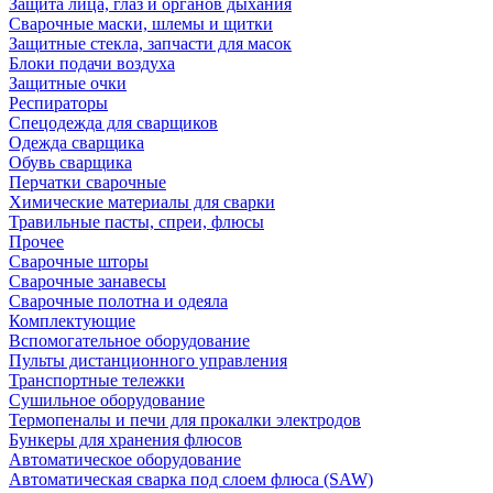
Защита лица, глаз и органов дыхания
Сварочные маски, шлемы и щитки
Защитные стекла, запчасти для масок
Блоки подачи воздуха
Защитные очки
Респираторы
Спецодежда для сварщиков
Одежда сварщика
Обувь сварщика
Перчатки сварочные
Химические материалы для сварки
Травильные пасты, спреи, флюсы
Прочее
Сварочные шторы
Сварочные занавесы
Сварочные полотна и одеяла
Комплектующие
Вспомогательное оборудование
Пульты дистанционного управления
Транспортные тележки
Сушильное оборудование
Термопеналы и печи для прокалки электродов
Бункеры для хранения флюсов
Автоматическое оборудование
Автоматическая сварка под слоем флюса (SAW)