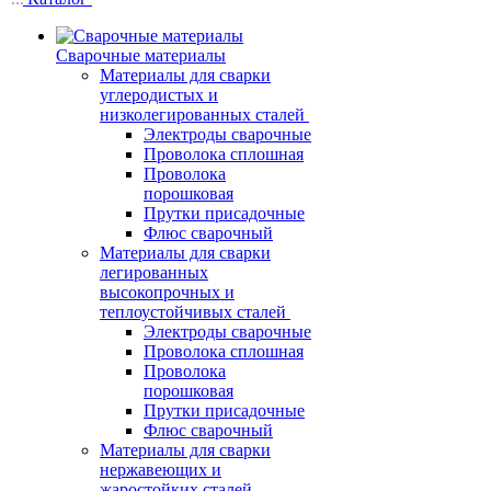
Сварочные материалы
Материалы для сварки
углеродистых и
низколегированных сталей
Электроды сварочные
Проволока сплошная
Проволока
порошковая
Прутки присадочные
Флюс сварочный
Материалы для сварки
легированных
высокопрочных и
теплоустойчивых сталей
Электроды сварочные
Проволока сплошная
Проволока
порошковая
Прутки присадочные
Флюс сварочный
Материалы для сварки
нержавеющих и
жаростойких сталей