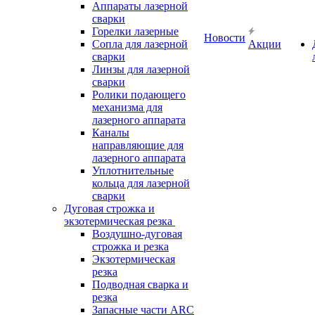
Аппараты лазерной
сварки
Горелки лазерные
Новости
Сопла для лазерной
Акции
сварки
Линзы для лазерной
сварки
Ролики подающего
механизма для
лазерного аппарата
Каналы
направляющие для
лазерного аппарата
Уплотнительные
кольца для лазерной
сварки
Дуговая строжка и
экзотермическая резка
Воздушно-дуговая
строжка и резка
Экзотермическая
резка
Подводная сварка и
резка
Запасные части ARC