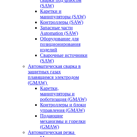
сварки под флюсом
(SAW)
Каретки и
манипуляторы (SAW)
Контроллеры (SAW)
Запасные части
Automation (SAW)
Оборудование для
позиционирования
изделий
Сварочные источники
(SAW)
Автоматическая сварка в
защитных газах
плавящимся электродом
(GMAW)
Каретки,
манипуляторы и
роботизация (GMAW)
Контроллеры и блоки
управления (GMAW)
Подающие
механизмы и горелки
(GMAW)
Автоматическая резка