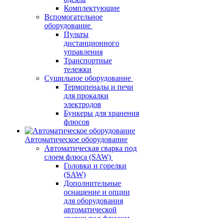
Комплектующие
Вспомогательное
оборудование
Пульты
дистанционного
управления
Транспортные
тележки
Сушильное оборудование
Термопеналы и печи
для прокалки
электродов
Бункеры для хранения
флюсов
Автоматическое оборудование
Автоматическая сварка под
слоем флюса (SAW)
Головки и горелки
(SAW)
Дополнительные
оснащение и опции
для оборудования
автоматической