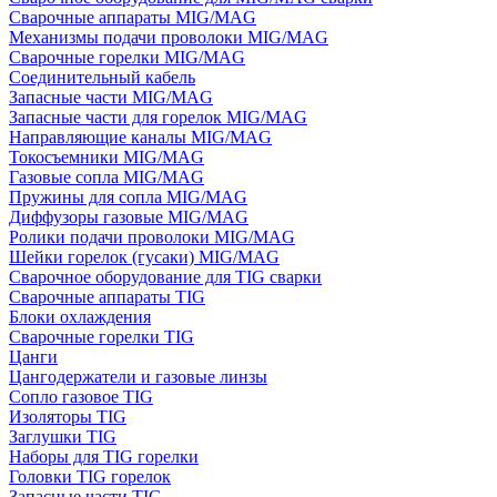
Сварочные аппараты MIG/MAG
Механизмы подачи проволоки MIG/MAG
Сварочные горелки MIG/MAG
Соединительный кабель
Запасные части MIG/MAG
Запасные части для горелок MIG/MAG
Направляющие каналы MIG/MAG
Токосъемники MIG/MAG
Газовые сопла MIG/MAG
Пружины для сопла MIG/MAG
Диффузоры газовые MIG/MAG
Ролики подачи проволоки MIG/MAG
Шейки горелок (гусаки) MIG/MAG
Сварочное оборудование для TIG сварки
Сварочные аппараты TIG
Блоки охлаждения
Сварочные горелки TIG
Цанги
Цангодержатели и газовые линзы
Сопло газовое TIG
Изоляторы TIG
Заглушки TIG
Наборы для TIG горелки
Головки TIG горелок
Запасные части TIG