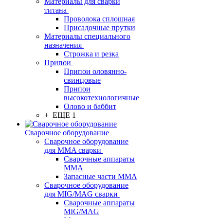
Материалы для сварки
титана
Проволока сплошная
Присадочные прутки
Материалы специального
назначения
Строжка и резка
Припои
Припои оловянно-
свинцовые
Припои
высокотехнологичные
Олово и баббит
+ ЕЩЕ 1
Сварочное оборудование
Сварочное оборудование
для MMA сварки
Сварочные аппараты
MMA
Запасные части MMA
Сварочное оборудование
для MIG/MAG сварки
Сварочные аппараты
MIG/MAG