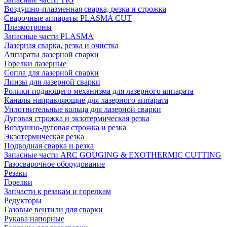
Воздушно-плазменная сварка, резка и строжка
Сварочные аппараты PLASMA CUT
Плазмотроны
Запасные части PLASMA
Лазерная сварка, резка и очистка
Аппараты лазерной сварки
Горелки лазерные
Сопла для лазерной сварки
Линзы для лазерной сварки
Ролики подающего механизма для лазерного аппарата
Каналы направляющие для лазерного аппарата
Уплотнительные кольца для лазерной сварки
Дуговая строжка и экзотермическая резка
Воздушно-дуговая строжка и резка
Экзотермическая резка
Подводная сварка и резка
Запасные части ARC GOUGING & EXOTHERMIC CUTTING
Газосварочное оборудование
Резаки
Горелки
Запчасти к резакам и горелкам
Редукторы
Газовые вентили для сварки
Рукава напорные