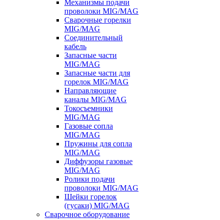
Механизмы подачи
проволоки MIG/MAG
Сварочные горелки
MIG/MAG
Соединительный
кабель
Запасные части
MIG/MAG
Запасные части для
горелок MIG/MAG
Направляющие
каналы MIG/MAG
Токосъемники
MIG/MAG
Газовые сопла
MIG/MAG
Пружины для сопла
MIG/MAG
Диффузоры газовые
MIG/MAG
Ролики подачи
проволоки MIG/MAG
Шейки горелок
(гусаки) MIG/MAG
Сварочное оборудование