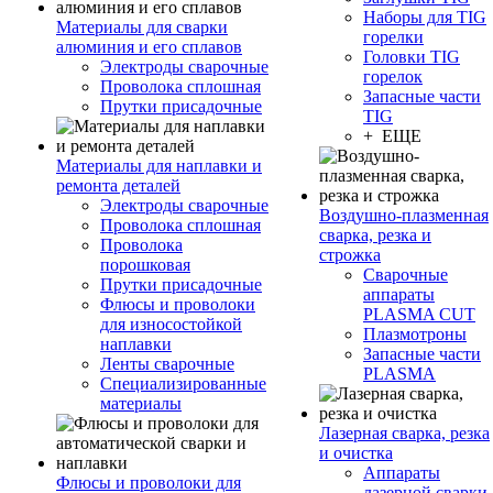
Наборы для TIG
Материалы для сварки
горелки
алюминия и его сплавов
Головки TIG
Электроды сварочные
горелок
Проволока сплошная
Запасные части
Прутки присадочные
TIG
+ ЕЩЕ
Материалы для наплавки и
ремонта деталей
Электроды сварочные
Воздушно-плазменная
Проволока сплошная
сварка, резка и
Проволока
строжка
порошковая
Сварочные
Прутки присадочные
аппараты
Флюсы и проволоки
PLASMA CUT
для износостойкой
Плазмотроны
наплавки
Запасные части
Ленты сварочные
PLASMA
Специализированные
материалы
Лазерная сварка, резка
и очистка
Аппараты
Флюсы и проволоки для
лазерной сварки