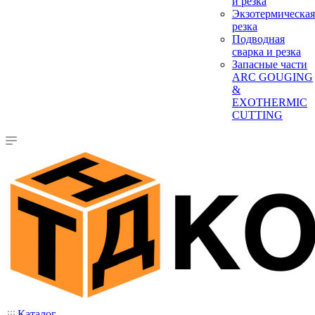
и резка
Экзотермическая
резка
Подводная
сварка и резка
Запасные части
ARC GOUGING
&
EXOTHERMIC
CUTTING
Каталог