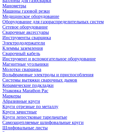
Баллоны для газосварки
Манометры
Машины газовой резки
Медицинское оборудование
Оборудование для газораспределительных систем
Сетевое оборудование
Сварочные аксессуары
Инструменты сварщика
Электрододержатели
Клеммы заземления
Сварочный кабель
Инструмент и вспомогательное оборудование
Магнитные угольники
Молотки сварщика
Вольфрамовые электроды и приспособления
Системы вытяжки сварочных дымов
Керамические подкладки
Упаковка Marathon Pac
Маркеры
Абразивные круги
Круги отрезные по металлу
Круги зачистные
Круги лепестковые тарельчатые
Самозацепляемые шлифовальные круги
Шлифовальные листы