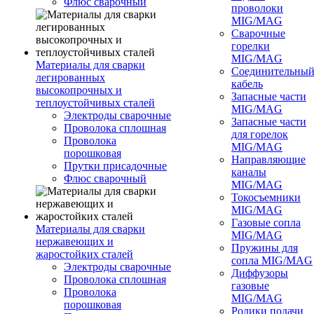
Флюс сварочный
проволоки
MIG/MAG
Сварочные
горелки
MIG/MAG
Материалы для сварки
Соединительны
легированных
кабель
высокопрочных и
Запасные части
теплоустойчивых сталей
MIG/MAG
Электроды сварочные
Запасные части
Проволока сплошная
для горелок
Проволока
MIG/MAG
порошковая
Направляющие
Прутки присадочные
каналы
Флюс сварочный
MIG/MAG
Токосъемники
MIG/MAG
Газовые сопла
Материалы для сварки
MIG/MAG
нержавеющих и
Пружины для
жаростойких сталей
сопла MIG/MAG
Электроды сварочные
Диффузоры
Проволока сплошная
газовые
Проволока
MIG/MAG
порошковая
Ролики подачи