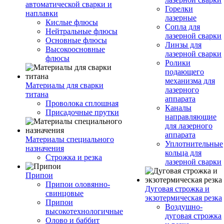
автоматической сварки и
Горелки
наплавки
лазерные
Кислые флюсы
Сопла для
Нейтральные флюсы
лазерной сварки
Основные флюсы
Линзы для
Высокоосновные
лазерной сварки
флюсы
Ролики
подающего
механизма для
Материалы для сварки
лазерного
титана
аппарата
Проволока сплошная
Каналы
Присадочные прутки
направляющие
для лазерного
аппарата
Материалы специального
Уплотнительные
назначения
кольца для
Строжка и резка
лазерной сварки
Припои
Припои оловянно-
Дуговая строжка и
свинцовые
экзотермическая резка
Припои
Воздушно-
высокотехнологичные
дуговая строжка
Олово и баббит