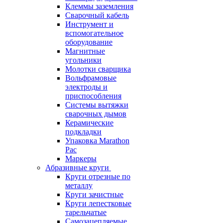
Клеммы заземления
Сварочный кабель
Инструмент и
вспомогательное
оборудование
Магнитные
угольники
Молотки сварщика
Вольфрамовые
электроды и
приспособления
Системы вытяжки
сварочных дымов
Керамические
подкладки
Упаковка Marathon
Pac
Маркеры
Абразивные круги
Круги отрезные по
металлу
Круги зачистные
Круги лепестковые
тарельчатые
Самозацепляемые