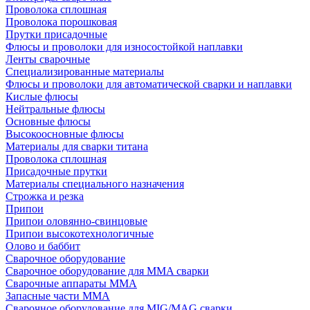
Проволока сплошная
Проволока порошковая
Прутки присадочные
Флюсы и проволоки для износостойкой наплавки
Ленты сварочные
Специализированные материалы
Флюсы и проволоки для автоматической сварки и наплавки
Кислые флюсы
Нейтральные флюсы
Основные флюсы
Высокоосновные флюсы
Материалы для сварки титана
Проволока сплошная
Присадочные прутки
Материалы специального назначения
Строжка и резка
Припои
Припои оловянно-свинцовые
Припои высокотехнологичные
Олово и баббит
Сварочное оборудование
Сварочное оборудование для MMA сварки
Сварочные аппараты MMA
Запасные части MMA
Сварочное оборудование для MIG/MAG сварки