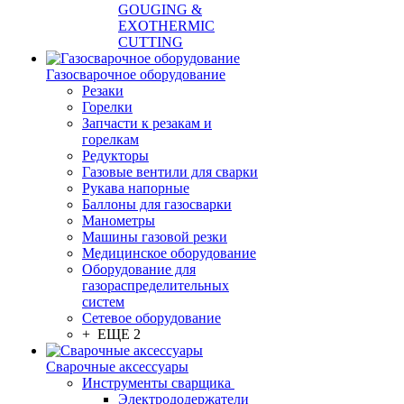
GOUGING &
EXOTHERMIC
CUTTING
Газосварочное оборудование
Резаки
Горелки
Запчасти к резакам и
горелкам
Редукторы
Газовые вентили для сварки
Рукава напорные
Баллоны для газосварки
Манометры
Машины газовой резки
Медицинское оборудование
Оборудование для
газораспределительных
систем
Сетевое оборудование
+ ЕЩЕ 2
Сварочные аксессуары
Инструменты сварщика
Электрододержатели