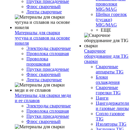
Прутки присадочные
проволоки
Флюс сварочный
MIG/MAG
Ленты сварочные
Шейки горелок
(гусаки)
MIG/MAG
+ ЕЩЕ
Материалы для сварки
чугуна и сплавов на основе
никеля
Электроды сварочные
Сварочное
Проволока сплошная
оборудование для TIG
Проволока
сварки
порошковая
Сварочные
Прутки присадочные
аппараты TIG
Флюс сварочный
Блоки
Ленты сварочные
охлаждения
Сварочные
горелки TIG
Материалы для сварки меди
Цанги
и ее сплавов
Цангодержатели
Электроды сварочные
и газовые линзы
Проволока сплошная
Сопло газовое
Прутки присадочные
TIG
Флюс сварочный
Изоляторы TIG
Заглушки TIG