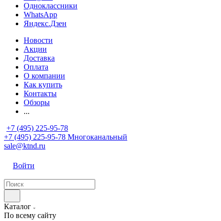
Одноклассники
WhatsApp
Яндекс.Дзен
Новости
Акции
Доставка
Оплата
О компании
Как купить
Контакты
Обзоры
...
+7 (495) 225-95-78
+7 (495) 225-95-78
Многоканальный
sale@ktnd.ru
Войти
Каталог
По всему сайту