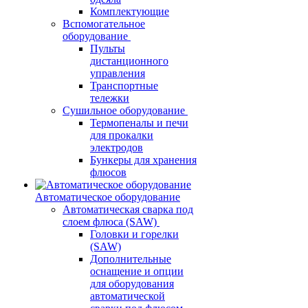
Комплектующие
Вспомогательное
оборудование
Пульты
дистанционного
управления
Транспортные
тележки
Сушильное оборудование
Термопеналы и печи
для прокалки
электродов
Бункеры для хранения
флюсов
Автоматическое оборудование
Автоматическая сварка под
слоем флюса (SAW)
Головки и горелки
(SAW)
Дополнительные
оснащение и опции
для оборудования
автоматической