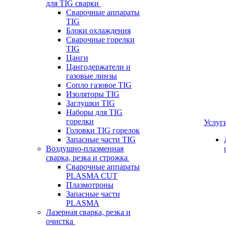
для TIG сварки
Сварочные аппараты
TIG
Блоки охлаждения
Сварочные горелки
TIG
Цанги
Цангодержатели и
газовые линзы
Сопло газовое TIG
Изоляторы TIG
Заглушки TIG
Наборы для TIG
горелки
Услуг
Головки TIG горелок
Запасные части TIG
Воздушно-плазменная
сварка, резка и строжка
Сварочные аппараты
PLASMA CUT
Плазмотроны
Запасные части
PLASMA
Лазерная сварка, резка и
очистка