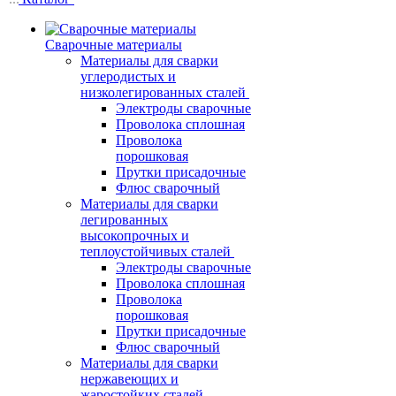
Сварочные материалы
Материалы для сварки
углеродистых и
низколегированных сталей
Электроды сварочные
Проволока сплошная
Проволока
порошковая
Прутки присадочные
Флюс сварочный
Материалы для сварки
легированных
высокопрочных и
теплоустойчивых сталей
Электроды сварочные
Проволока сплошная
Проволока
порошковая
Прутки присадочные
Флюс сварочный
Материалы для сварки
нержавеющих и
жаростойких сталей