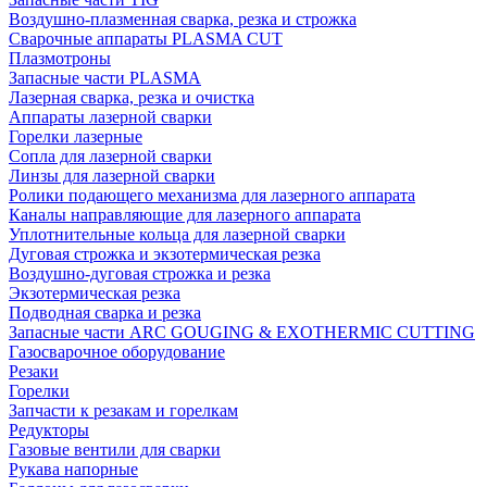
Воздушно-плазменная сварка, резка и строжка
Сварочные аппараты PLASMA CUT
Плазмотроны
Запасные части PLASMA
Лазерная сварка, резка и очистка
Аппараты лазерной сварки
Горелки лазерные
Сопла для лазерной сварки
Линзы для лазерной сварки
Ролики подающего механизма для лазерного аппарата
Каналы направляющие для лазерного аппарата
Уплотнительные кольца для лазерной сварки
Дуговая строжка и экзотермическая резка
Воздушно-дуговая строжка и резка
Экзотермическая резка
Подводная сварка и резка
Запасные части ARC GOUGING & EXOTHERMIC CUTTING
Газосварочное оборудование
Резаки
Горелки
Запчасти к резакам и горелкам
Редукторы
Газовые вентили для сварки
Рукава напорные