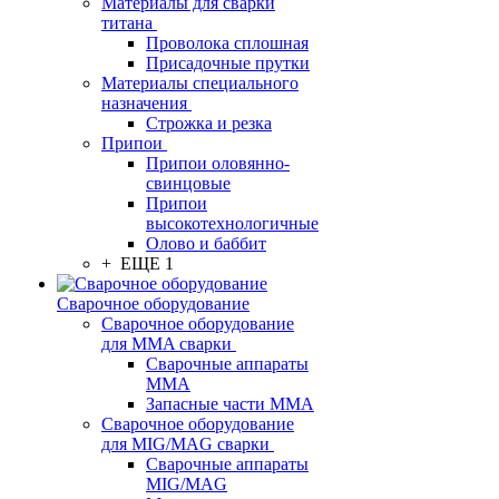
Материалы для сварки
титана
Проволока сплошная
Присадочные прутки
Материалы специального
назначения
Строжка и резка
Припои
Припои оловянно-
свинцовые
Припои
высокотехнологичные
Олово и баббит
+ ЕЩЕ 1
Сварочное оборудование
Сварочное оборудование
для MMA сварки
Сварочные аппараты
MMA
Запасные части MMA
Сварочное оборудование
для MIG/MAG сварки
Сварочные аппараты
MIG/MAG