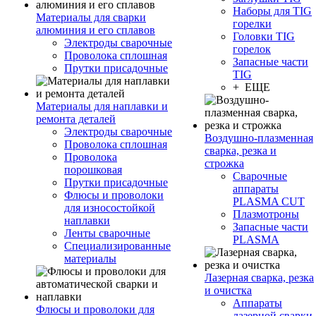
Наборы для TIG
Материалы для сварки
горелки
алюминия и его сплавов
Головки TIG
Электроды сварочные
горелок
Проволока сплошная
Запасные части
Прутки присадочные
TIG
+ ЕЩЕ
Материалы для наплавки и
ремонта деталей
Электроды сварочные
Воздушно-плазменная
Проволока сплошная
сварка, резка и
Проволока
строжка
порошковая
Сварочные
Прутки присадочные
аппараты
Флюсы и проволоки
PLASMA CUT
для износостойкой
Плазмотроны
наплавки
Запасные части
Ленты сварочные
PLASMA
Специализированные
материалы
Лазерная сварка, резка
и очистка
Аппараты
Флюсы и проволоки для
лазерной сварки