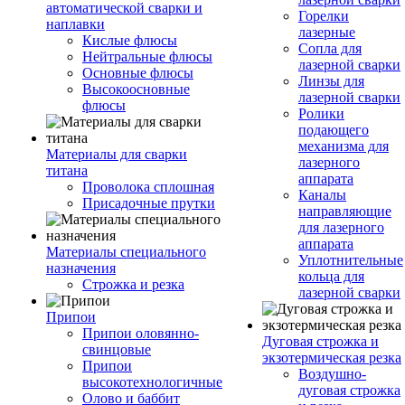
автоматической сварки и
Горелки
наплавки
лазерные
Кислые флюсы
Сопла для
Нейтральные флюсы
лазерной сварки
Основные флюсы
Линзы для
Высокоосновные
лазерной сварки
флюсы
Ролики
подающего
механизма для
Материалы для сварки
лазерного
титана
аппарата
Проволока сплошная
Каналы
Присадочные прутки
направляющие
для лазерного
аппарата
Материалы специального
Уплотнительные
назначения
кольца для
Строжка и резка
лазерной сварки
Припои
Припои оловянно-
Дуговая строжка и
свинцовые
экзотермическая резка
Припои
Воздушно-
высокотехнологичные
дуговая строжка
Олово и баббит