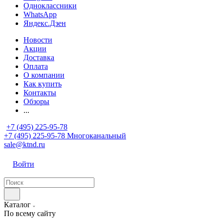
Одноклассники
WhatsApp
Яндекс.Дзен
Новости
Акции
Доставка
Оплата
О компании
Как купить
Контакты
Обзоры
...
+7 (495) 225-95-78
+7 (495) 225-95-78
Многоканальный
sale@ktnd.ru
Войти
Каталог
По всему сайту