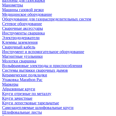
Баллоны для газосварки
Манометры
Машины газовой резки
Медицинское оборудование
Оборудование для газораспределительных систем
Сетевое оборудование
Сварочные аксессуары
Инструменты сварщика
Электрододержатели
Клеммы заземления
Сварочный кабель
Инструмент и вспомогательное оборудование
Магнитные угольники
Молотки сварщика
Вольфрамовые электроды и приспособления
Системы вытяжки сварочных дымов
Керамические подкладки
Упаковка Marathon Pac
Маркеры
Абразивные круги
Круги отрезные по металлу
Круги зачистные
Круги лепестковые тарельчатые
Самозацепляемые шлифовальные круги
Шлифовальные листы