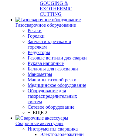
GOUGING &
EXOTHERMIC
CUTTING
Газосварочное оборудование
Резаки
Горелки
Запчасти к резакам и
горелкам
Редукторы
Газовые вентили для сварки
Рукава напорные
Баллоны для газосварки
Манометры
Машины газовой резки
Медицинское оборудование
Оборудование для
газораспределительных
систем
Сетевое оборудование
+ ЕЩЕ 2
Сварочные аксессуары
Инструменты сварщика
Электрододержатели