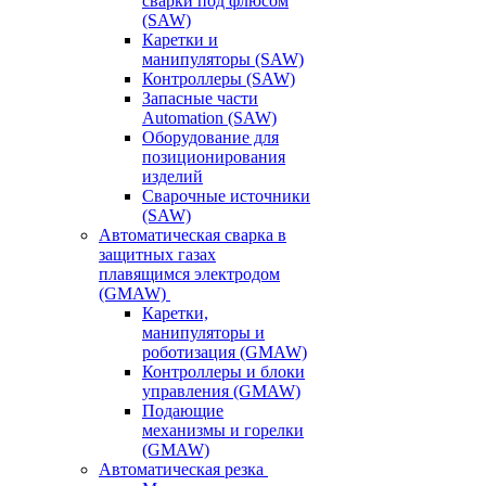
сварки под флюсом
(SAW)
Каретки и
манипуляторы (SAW)
Контроллеры (SAW)
Запасные части
Automation (SAW)
Оборудование для
позиционирования
изделий
Сварочные источники
(SAW)
Автоматическая сварка в
защитных газах
плавящимся электродом
(GMAW)
Каретки,
манипуляторы и
роботизация (GMAW)
Контроллеры и блоки
управления (GMAW)
Подающие
механизмы и горелки
(GMAW)
Автоматическая резка