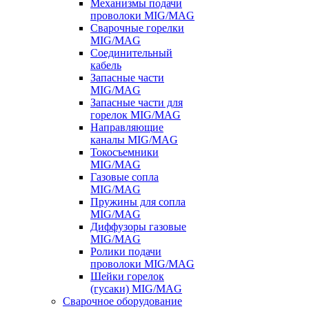
Механизмы подачи
проволоки MIG/MAG
Сварочные горелки
MIG/MAG
Соединительный
кабель
Запасные части
MIG/MAG
Запасные части для
горелок MIG/MAG
Направляющие
каналы MIG/MAG
Токосъемники
MIG/MAG
Газовые сопла
MIG/MAG
Пружины для сопла
MIG/MAG
Диффузоры газовые
MIG/MAG
Ролики подачи
проволоки MIG/MAG
Шейки горелок
(гусаки) MIG/MAG
Сварочное оборудование