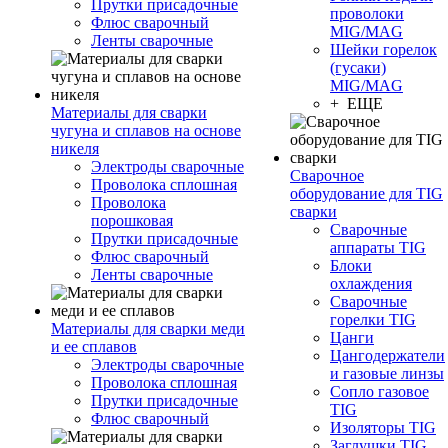
Прутки присадочные
проволоки
Флюс сварочный
MIG/MAG
Ленты сварочные
Шейки горелок
(гусаки)
MIG/MAG
+ ЕЩЕ
Материалы для сварки
чугуна и сплавов на основе
никеля
Электроды сварочные
Сварочное
Проволока сплошная
оборудование для TIG
Проволока
сварки
порошковая
Сварочные
Прутки присадочные
аппараты TIG
Флюс сварочный
Блоки
Ленты сварочные
охлаждения
Сварочные
горелки TIG
Материалы для сварки меди
Цанги
и ее сплавов
Цангодержатели
Электроды сварочные
и газовые линзы
Проволока сплошная
Сопло газовое
Прутки присадочные
TIG
Флюс сварочный
Изоляторы TIG
Заглушки TIG