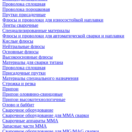
Проволока сплошная
Проволока порошковая
Прутки присадочные
Флюсы и проволоки для износостойкой наплавки
Ленты сварочные
Специализированные материалы
Флюсы и проволоки для автоматической сварки и наплавки
Кислые флюсы
Нейтральные флюсы
Основные флюсы
Высокоосновные флюсы
Материалы для сварки титана
Проволока сплошная
Присадочные прутки
Материалы специального назначения
Строжка и резка
Припои
Припои оловянно-свинцовые
Припои высокотехнологичные
Олово и баббит
Сварочное оборудование
Сварочное оборудование для MMA сварки
Сварочные аппараты MMA
Запасные части MMA
Сварочное оборудование для MIG/MAG сварки