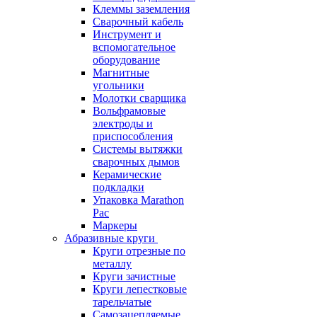
Клеммы заземления
Сварочный кабель
Инструмент и
вспомогательное
оборудование
Магнитные
угольники
Молотки сварщика
Вольфрамовые
электроды и
приспособления
Системы вытяжки
сварочных дымов
Керамические
подкладки
Упаковка Marathon
Pac
Маркеры
Абразивные круги
Круги отрезные по
металлу
Круги зачистные
Круги лепестковые
тарельчатые
Самозацепляемые