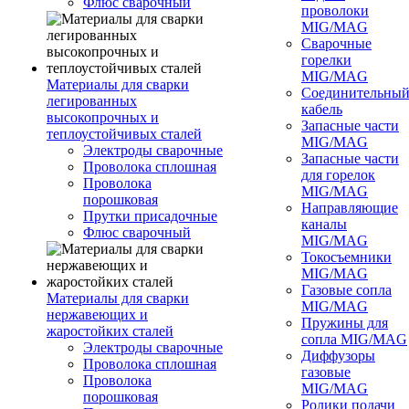
Флюс сварочный
проволоки
MIG/MAG
Сварочные
горелки
MIG/MAG
Материалы для сварки
Соединительны
легированных
кабель
высокопрочных и
Запасные части
теплоустойчивых сталей
MIG/MAG
Электроды сварочные
Запасные части
Проволока сплошная
для горелок
Проволока
MIG/MAG
порошковая
Направляющие
Прутки присадочные
каналы
Флюс сварочный
MIG/MAG
Токосъемники
MIG/MAG
Газовые сопла
Материалы для сварки
MIG/MAG
нержавеющих и
Пружины для
жаростойких сталей
сопла MIG/MAG
Электроды сварочные
Диффузоры
Проволока сплошная
газовые
Проволока
MIG/MAG
порошковая
Ролики подачи