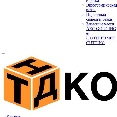
и резка
Экзотермическая
резка
Подводная
сварка и резка
Запасные части
ARC GOUGING
&
EXOTHERMIC
CUTTING
Каталог