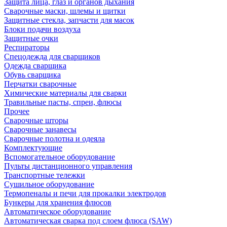
Защита лица, глаз и органов дыхания
Сварочные маски, шлемы и щитки
Защитные стекла, запчасти для масок
Блоки подачи воздуха
Защитные очки
Респираторы
Спецодежда для сварщиков
Одежда сварщика
Обувь сварщика
Перчатки сварочные
Химические материалы для сварки
Травильные пасты, спреи, флюсы
Прочее
Сварочные шторы
Сварочные занавесы
Сварочные полотна и одеяла
Комплектующие
Вспомогательное оборудование
Пульты дистанционного управления
Транспортные тележки
Сушильное оборудование
Термопеналы и печи для прокалки электродов
Бункеры для хранения флюсов
Автоматическое оборудование
Автоматическая сварка под слоем флюса (SAW)