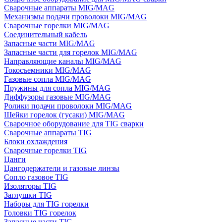
Сварочные аппараты MIG/MAG
Механизмы подачи проволоки MIG/MAG
Сварочные горелки MIG/MAG
Соединительный кабель
Запасные части MIG/MAG
Запасные части для горелок MIG/MAG
Направляющие каналы MIG/MAG
Токосъемники MIG/MAG
Газовые сопла MIG/MAG
Пружины для сопла MIG/MAG
Диффузоры газовые MIG/MAG
Ролики подачи проволоки MIG/MAG
Шейки горелок (гусаки) MIG/MAG
Сварочное оборудование для TIG сварки
Сварочные аппараты TIG
Блоки охлаждения
Сварочные горелки TIG
Цанги
Цангодержатели и газовые линзы
Сопло газовое TIG
Изоляторы TIG
Заглушки TIG
Наборы для TIG горелки
Головки TIG горелок
Запасные части TIG