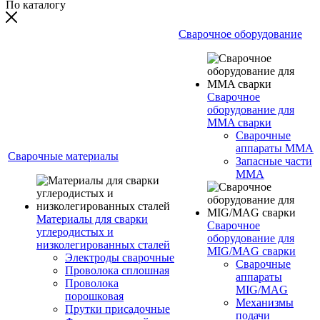
По каталогу
Сварочное оборудование
Сварочное
оборудование для
MMA сварки
Сварочные
аппараты MMA
Сварочные материалы
Запасные части
MMA
Материалы для сварки
Сварочное
углеродистых и
оборудование для
низколегированных сталей
MIG/MAG сварки
Электроды сварочные
Сварочные
Проволока сплошная
аппараты
Проволока
MIG/MAG
порошковая
Механизмы
Прутки присадочные
подачи