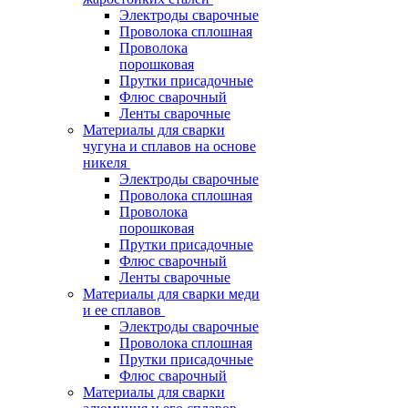
Электроды сварочные
Проволока сплошная
Проволока
порошковая
Прутки присадочные
Флюс сварочный
Ленты сварочные
Материалы для сварки
чугуна и сплавов на основе
никеля
Электроды сварочные
Проволока сплошная
Проволока
порошковая
Прутки присадочные
Флюс сварочный
Ленты сварочные
Материалы для сварки меди
и ее сплавов
Электроды сварочные
Проволока сплошная
Прутки присадочные
Флюс сварочный
Материалы для сварки