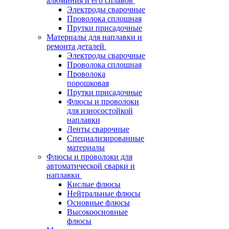
алюминия и его сплавов
Электроды сварочные
Проволока сплошная
Прутки присадочные
Материалы для наплавки и
ремонта деталей
Электроды сварочные
Проволока сплошная
Проволока
порошковая
Прутки присадочные
Флюсы и проволоки
для износостойкой
наплавки
Ленты сварочные
Специализированные
материалы
Флюсы и проволоки для
автоматической сварки и
наплавки
Кислые флюсы
Нейтральные флюсы
Основные флюсы
Высокоосновные
флюсы