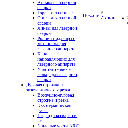
Аппараты лазерной
сварки
Горелки лазерные
Новости
Сопла для лазерной
Акции
сварки
Линзы для лазерной
сварки
Ролики подающего
механизма для
лазерного аппарата
Каналы
направляющие для
лазерного аппарата
Уплотнительные
кольца для лазерной
сварки
Дуговая строжка и
экзотермическая резка
Воздушно-дуговая
строжка и резка
Экзотермическая
резка
Подводная сварка и
резка
Запасные части ARC