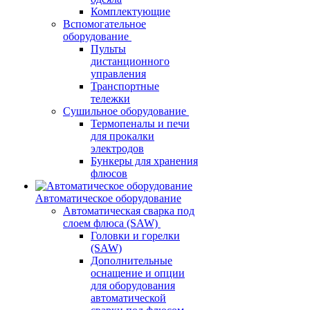
Комплектующие
Вспомогательное
оборудование
Пульты
дистанционного
управления
Транспортные
тележки
Сушильное оборудование
Термопеналы и печи
для прокалки
электродов
Бункеры для хранения
флюсов
Автоматическое оборудование
Автоматическая сварка под
слоем флюса (SAW)
Головки и горелки
(SAW)
Дополнительные
оснащение и опции
для оборудования
автоматической