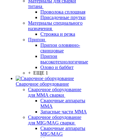
Материалы для сварки
титана
Проволока сплошная
Присадочные прутки
Материалы специального
назначения
Строжка и резка
Припои
Припои оловянно-
свинцовые
Припои
высокотехнологичные
Олово и баббит
+ ЕЩЕ 1
Сварочное оборудование
Сварочное оборудование
для MMA сварки
Сварочные аппараты
MMA
Запасные части MMA
Сварочное оборудование
для MIG/MAG сварки
Сварочные аппараты
MIG/MAG