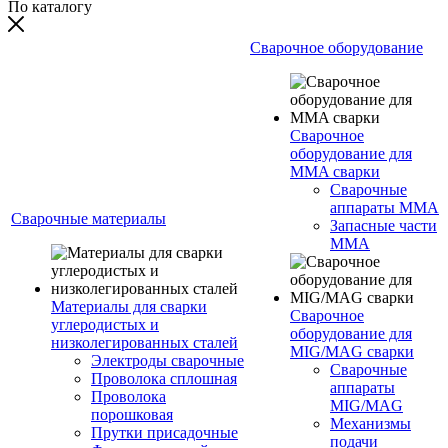
По каталогу
Сварочное оборудование
Сварочное
оборудование для
MMA сварки
Сварочные
аппараты MMA
Сварочные материалы
Запасные части
MMA
Материалы для сварки
Сварочное
углеродистых и
оборудование для
низколегированных сталей
MIG/MAG сварки
Электроды сварочные
Сварочные
Проволока сплошная
аппараты
Проволока
MIG/MAG
порошковая
Механизмы
Прутки присадочные
подачи