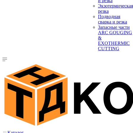
и резка
Экзотермическая
резка
Подводная
сварка и резка
Запасные части
ARC GOUGING
&
EXOTHERMIC
CUTTING
Каталог