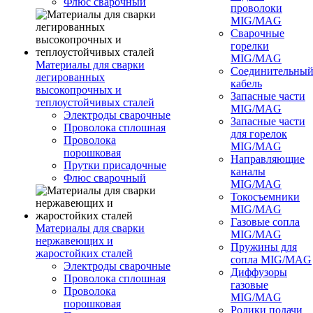
Флюс сварочный
проволоки
MIG/MAG
Сварочные
горелки
MIG/MAG
Материалы для сварки
Соединительны
легированных
кабель
высокопрочных и
Запасные части
теплоустойчивых сталей
MIG/MAG
Электроды сварочные
Запасные части
Проволока сплошная
для горелок
Проволока
MIG/MAG
порошковая
Направляющие
Прутки присадочные
каналы
Флюс сварочный
MIG/MAG
Токосъемники
MIG/MAG
Газовые сопла
Материалы для сварки
MIG/MAG
нержавеющих и
Пружины для
жаростойких сталей
сопла MIG/MAG
Электроды сварочные
Диффузоры
Проволока сплошная
газовые
Проволока
MIG/MAG
порошковая
Ролики подачи