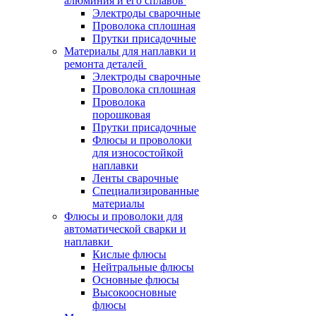
алюминия и его сплавов
Электроды сварочные
Проволока сплошная
Прутки присадочные
Материалы для наплавки и
ремонта деталей
Электроды сварочные
Проволока сплошная
Проволока
порошковая
Прутки присадочные
Флюсы и проволоки
для износостойкой
наплавки
Ленты сварочные
Специализированные
материалы
Флюсы и проволоки для
автоматической сварки и
наплавки
Кислые флюсы
Нейтральные флюсы
Основные флюсы
Высокоосновные
флюсы