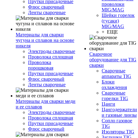
Прутки присадочные
проволоки
Флюс сварочный
MIG/MAG
Ленты сварочные
Шейки горелок
(гусаки)
MIG/MAG
+ ЕЩЕ
Материалы для сварки
чугуна и сплавов на основе
никеля
Электроды сварочные
Сварочное
Проволока сплошная
оборудование для TIG
Проволока
сварки
порошковая
Сварочные
Прутки присадочные
аппараты TIG
Флюс сварочный
Блоки
Ленты сварочные
охлаждения
Сварочные
горелки TIG
Материалы для сварки меди
Цанги
и ее сплавов
Цангодержатели
Электроды сварочные
и газовые линзы
Проволока сплошная
Сопло газовое
Прутки присадочные
TIG
Флюс сварочный
Изоляторы TIG
Заглушки TIG