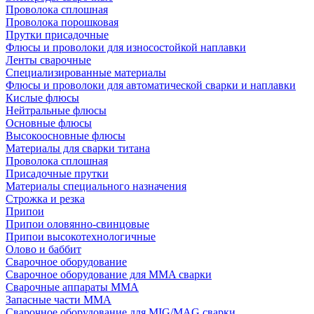
Проволока сплошная
Проволока порошковая
Прутки присадочные
Флюсы и проволоки для износостойкой наплавки
Ленты сварочные
Специализированные материалы
Флюсы и проволоки для автоматической сварки и наплавки
Кислые флюсы
Нейтральные флюсы
Основные флюсы
Высокоосновные флюсы
Материалы для сварки титана
Проволока сплошная
Присадочные прутки
Материалы специального назначения
Строжка и резка
Припои
Припои оловянно-свинцовые
Припои высокотехнологичные
Олово и баббит
Сварочное оборудование
Сварочное оборудование для MMA сварки
Сварочные аппараты MMA
Запасные части MMA
Сварочное оборудование для MIG/MAG сварки