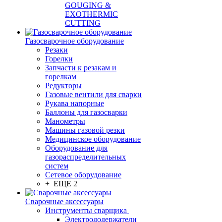
GOUGING &
EXOTHERMIC
CUTTING
Газосварочное оборудование
Резаки
Горелки
Запчасти к резакам и
горелкам
Редукторы
Газовые вентили для сварки
Рукава напорные
Баллоны для газосварки
Манометры
Машины газовой резки
Медицинское оборудование
Оборудование для
газораспределительных
систем
Сетевое оборудование
+ ЕЩЕ 2
Сварочные аксессуары
Инструменты сварщика
Электрододержатели