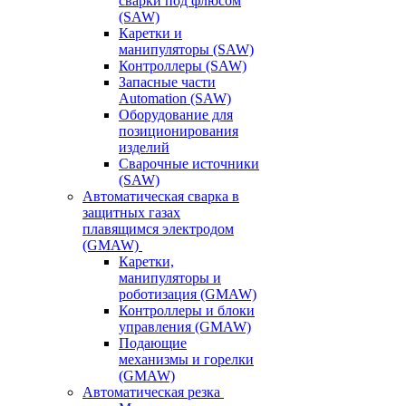
сварки под флюсом
(SAW)
Каретки и
манипуляторы (SAW)
Контроллеры (SAW)
Запасные части
Automation (SAW)
Оборудование для
позиционирования
изделий
Сварочные источники
(SAW)
Автоматическая сварка в
защитных газах
плавящимся электродом
(GMAW)
Каретки,
манипуляторы и
роботизация (GMAW)
Контроллеры и блоки
управления (GMAW)
Подающие
механизмы и горелки
(GMAW)
Автоматическая резка