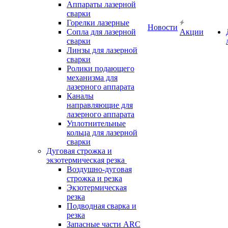
Аппараты лазерной
сварки
Горелки лазерные
Новости
Сопла для лазерной
Акции
сварки
Линзы для лазерной
сварки
Ролики подающего
механизма для
лазерного аппарата
Каналы
направляющие для
лазерного аппарата
Уплотнительные
кольца для лазерной
сварки
Дуговая строжка и
экзотермическая резка
Воздушно-дуговая
строжка и резка
Экзотермическая
резка
Подводная сварка и
резка
Запасные части ARC