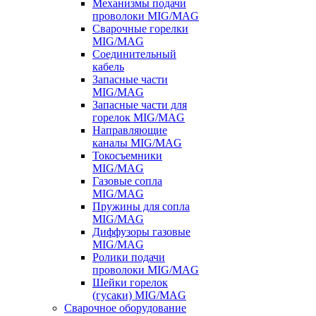
Механизмы подачи
проволоки MIG/MAG
Сварочные горелки
MIG/MAG
Соединительный
кабель
Запасные части
MIG/MAG
Запасные части для
горелок MIG/MAG
Направляющие
каналы MIG/MAG
Токосъемники
MIG/MAG
Газовые сопла
MIG/MAG
Пружины для сопла
MIG/MAG
Диффузоры газовые
MIG/MAG
Ролики подачи
проволоки MIG/MAG
Шейки горелок
(гусаки) MIG/MAG
Сварочное оборудование