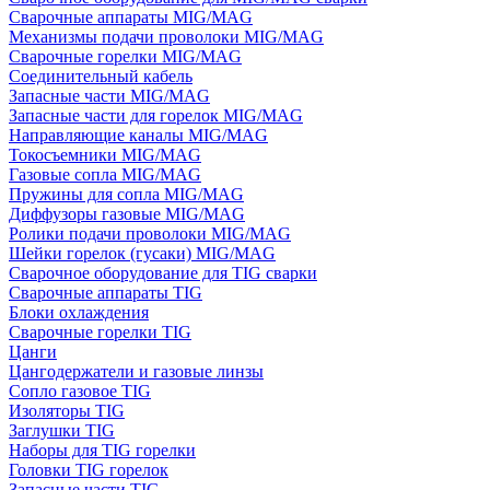
Сварочные аппараты MIG/MAG
Механизмы подачи проволоки MIG/MAG
Сварочные горелки MIG/MAG
Соединительный кабель
Запасные части MIG/MAG
Запасные части для горелок MIG/MAG
Направляющие каналы MIG/MAG
Токосъемники MIG/MAG
Газовые сопла MIG/MAG
Пружины для сопла MIG/MAG
Диффузоры газовые MIG/MAG
Ролики подачи проволоки MIG/MAG
Шейки горелок (гусаки) MIG/MAG
Сварочное оборудование для TIG сварки
Сварочные аппараты TIG
Блоки охлаждения
Сварочные горелки TIG
Цанги
Цангодержатели и газовые линзы
Сопло газовое TIG
Изоляторы TIG
Заглушки TIG
Наборы для TIG горелки
Головки TIG горелок
Запасные части TIG