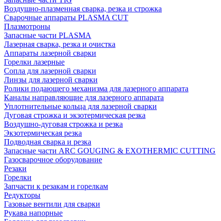
Воздушно-плазменная сварка, резка и строжка
Сварочные аппараты PLASMA CUT
Плазмотроны
Запасные части PLASMA
Лазерная сварка, резка и очистка
Аппараты лазерной сварки
Горелки лазерные
Сопла для лазерной сварки
Линзы для лазерной сварки
Ролики подающего механизма для лазерного аппарата
Каналы направляющие для лазерного аппарата
Уплотнительные кольца для лазерной сварки
Дуговая строжка и экзотермическая резка
Воздушно-дуговая строжка и резка
Экзотермическая резка
Подводная сварка и резка
Запасные части ARC GOUGING & EXOTHERMIC CUTTING
Газосварочное оборудование
Резаки
Горелки
Запчасти к резакам и горелкам
Редукторы
Газовые вентили для сварки
Рукава напорные