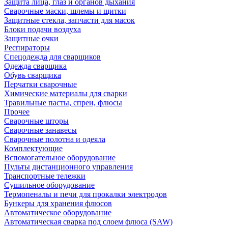
Защита лица, глаз и органов дыхания
Сварочные маски, шлемы и щитки
Защитные стекла, запчасти для масок
Блоки подачи воздуха
Защитные очки
Респираторы
Спецодежда для сварщиков
Одежда сварщика
Обувь сварщика
Перчатки сварочные
Химические материалы для сварки
Травильные пасты, спреи, флюсы
Прочее
Сварочные шторы
Сварочные занавесы
Сварочные полотна и одеяла
Комплектующие
Вспомогательное оборудование
Пульты дистанционного управления
Транспортные тележки
Сушильное оборудование
Термопеналы и печи для прокалки электродов
Бункеры для хранения флюсов
Автоматическое оборудование
Автоматическая сварка под слоем флюса (SAW)