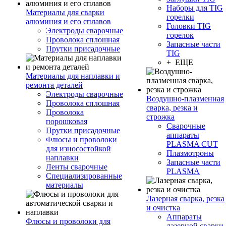
Наборы для TIG
Материалы для сварки
горелки
алюминия и его сплавов
Головки TIG
Электроды сварочные
горелок
Проволока сплошная
Запасные части
Прутки присадочные
TIG
+ ЕЩЕ
Материалы для наплавки и
ремонта деталей
Электроды сварочные
Воздушно-плазменная
Проволока сплошная
сварка, резка и
Проволока
строжка
порошковая
Сварочные
Прутки присадочные
аппараты
Флюсы и проволоки
PLASMA CUT
для износостойкой
Плазмотроны
наплавки
Запасные части
Ленты сварочные
PLASMA
Специализированные
материалы
Лазерная сварка, резка
и очистка
Аппараты
Флюсы и проволоки для
лазерной сварки