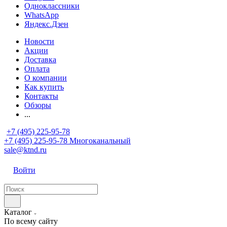
Одноклассники
WhatsApp
Яндекс.Дзен
Новости
Акции
Доставка
Оплата
О компании
Как купить
Контакты
Обзоры
...
+7 (495) 225-95-78
+7 (495) 225-95-78
Многоканальный
sale@ktnd.ru
Войти
Каталог
По всему сайту