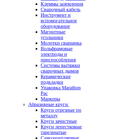
Клеммы заземления
Сварочный кабель
Инструмент и
вспомогательное
оборудование
Магнитные
угольники
Молотки сварщика
Вольфрамовые
электроды и
приспособления
Системы вытяжки
сварочных дымов
Керамические
подкладки
Упаковка Marathon
Pac
Маркеры
Абразивные круги
Круги отрезные по
металлу
Круги зачистные
Круги лепестковые
тарельчатые
Самозацепляемые