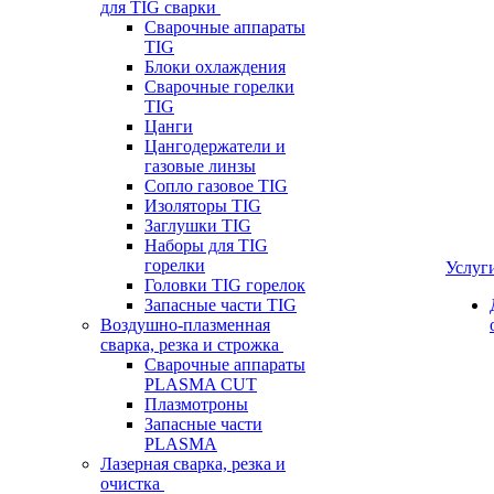
для TIG сварки
Сварочные аппараты
TIG
Блоки охлаждения
Сварочные горелки
TIG
Цанги
Цангодержатели и
газовые линзы
Сопло газовое TIG
Изоляторы TIG
Заглушки TIG
Наборы для TIG
горелки
Услуг
Головки TIG горелок
Запасные части TIG
Воздушно-плазменная
сварка, резка и строжка
Сварочные аппараты
PLASMA CUT
Плазмотроны
Запасные части
PLASMA
Лазерная сварка, резка и
очистка