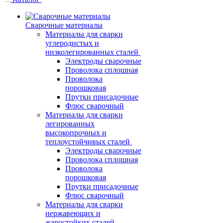
Сварочные материалы
Материалы для сварки
углеродистых и
низколегированных сталей
Электроды сварочные
Проволока сплошная
Проволока
порошковая
Прутки присадочные
Флюс сварочный
Материалы для сварки
легированных
высокопрочных и
теплоустойчивых сталей
Электроды сварочные
Проволока сплошная
Проволока
порошковая
Прутки присадочные
Флюс сварочный
Материалы для сварки
нержавеющих и
жаростойких сталей