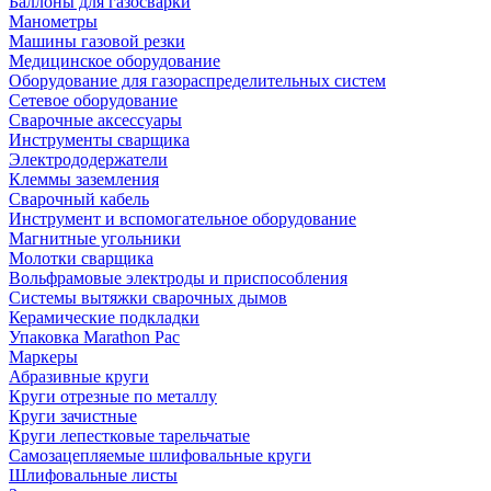
Баллоны для газосварки
Манометры
Машины газовой резки
Медицинское оборудование
Оборудование для газораспределительных систем
Сетевое оборудование
Сварочные аксессуары
Инструменты сварщика
Электрододержатели
Клеммы заземления
Сварочный кабель
Инструмент и вспомогательное оборудование
Магнитные угольники
Молотки сварщика
Вольфрамовые электроды и приспособления
Системы вытяжки сварочных дымов
Керамические подкладки
Упаковка Marathon Pac
Маркеры
Абразивные круги
Круги отрезные по металлу
Круги зачистные
Круги лепестковые тарельчатые
Самозацепляемые шлифовальные круги
Шлифовальные листы