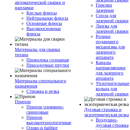
автоматической сварки и
Горелки
наплавки
лазерные
Кислые флюсы
Сопла для
Нейтральные флюсы
лазерной сварки
Основные флюсы
Линзы для
Высокоосновные
лазерной сварки
флюсы
Ролики
подающего
механизма для
Материалы для сварки
лазерного
титана
аппарата
Проволока сплошная
Каналы
Присадочные прутки
направляющие
для лазерного
аппарата
Материалы специального
Уплотнительные
назначения
кольца для
Строжка и резка
лазерной сварки
Припои
Припои оловянно-
Дуговая строжка и
свинцовые
экзотермическая резка
Припои
Воздушно-
высокотехнологичные
дуговая строжка
Олово и баббит