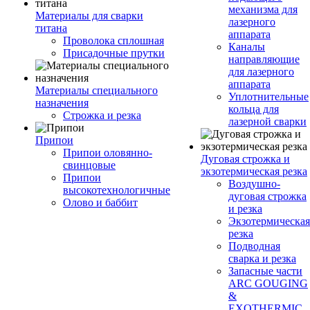
механизма для
Материалы для сварки
лазерного
титана
аппарата
Проволока сплошная
Каналы
Присадочные прутки
направляющие
для лазерного
аппарата
Материалы специального
Уплотнительные
назначения
кольца для
Строжка и резка
лазерной сварки
Припои
Припои оловянно-
Дуговая строжка и
свинцовые
экзотермическая резка
Припои
Воздушно-
высокотехнологичные
дуговая строжка
Олово и баббит
и резка
Экзотермическая
резка
Подводная
сварка и резка
Запасные части
ARC GOUGING
&
EXOTHERMIC