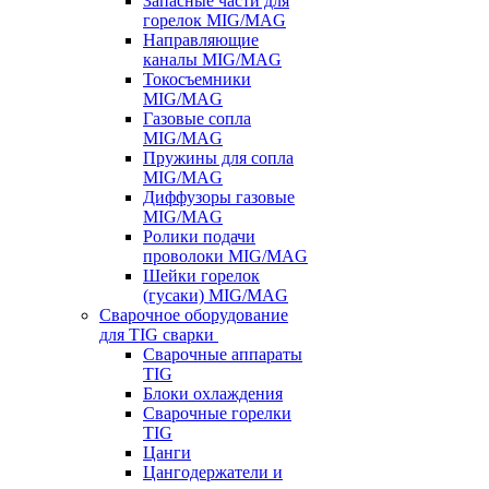
Запасные части для
горелок MIG/MAG
Направляющие
каналы MIG/MAG
Токосъемники
MIG/MAG
Газовые сопла
MIG/MAG
Пружины для сопла
MIG/MAG
Диффузоры газовые
MIG/MAG
Ролики подачи
проволоки MIG/MAG
Шейки горелок
(гусаки) MIG/MAG
Сварочное оборудование
для TIG сварки
Сварочные аппараты
TIG
Блоки охлаждения
Сварочные горелки
TIG
Цанги
Цангодержатели и