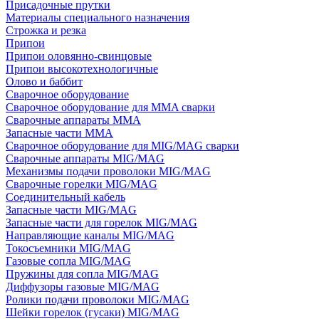
Присадочные прутки
Материалы специального назначения
Строжка и резка
Припои
Припои оловянно-свинцовые
Припои высокотехнологичные
Олово и баббит
Сварочное оборудование
Сварочное оборудование для MMA сварки
Сварочные аппараты MMA
Запасные части MMA
Сварочное оборудование для MIG/MAG сварки
Сварочные аппараты MIG/MAG
Механизмы подачи проволоки MIG/MAG
Сварочные горелки MIG/MAG
Соединительный кабель
Запасные части MIG/MAG
Запасные части для горелок MIG/MAG
Направляющие каналы MIG/MAG
Токосъемники MIG/MAG
Газовые сопла MIG/MAG
Пружины для сопла MIG/MAG
Диффузоры газовые MIG/MAG
Ролики подачи проволоки MIG/MAG
Шейки горелок (гусаки) MIG/MAG