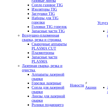
газовые линзы
Сопло газовое TIG
Изоляторы TIG
Заглушки TIG
Наборы для TIG
горелки
Услуг
Головки TIG горелок
Запасные части TIG
Воздушно-плазменная
сварка, резка и строжка
Сварочные аппараты
PLASMA CUT
Плазмотроны
Запасные части
PLASMA
Лазерная сварка, резка и
очистка
Аппараты лазерной
сварки
Горелки лазерные
Новости
Сопла для лазерной
Акции
сварки
Линзы для лазерной
сварки
Ролики подающего