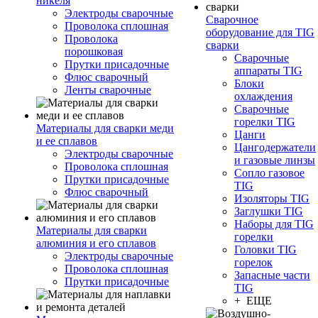
никеля
Электроды сварочные
Сварочное
Проволока сплошная
оборудование для TIG
Проволока
сварки
порошковая
Сварочные
Прутки присадочные
аппараты TIG
Флюс сварочный
Блоки
Ленты сварочные
охлаждения
Сварочные
горелки TIG
Материалы для сварки меди
Цанги
и ее сплавов
Цангодержатели
Электроды сварочные
и газовые линзы
Проволока сплошная
Сопло газовое
Прутки присадочные
TIG
Флюс сварочный
Изоляторы TIG
Заглушки TIG
Наборы для TIG
Материалы для сварки
горелки
алюминия и его сплавов
Головки TIG
Электроды сварочные
горелок
Проволока сплошная
Запасные части
Прутки присадочные
TIG
+ ЕЩЕ