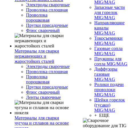
MIG/MAG
Электроды сварочные
Запасные части
Проволока сплошная
для горелок
Проволока
MIG/MAG
порошковая
Направляющие
Прутки присадочные
каналы
Флюс сварочный
MIG/MAG
Токосъемники
MIG/MAG
Газовые сопла
Материалы для сварки
MIG/MAG
нержавеющих и
Пружины для
жаростойких сталей
сопла MIG/MAG
Электроды сварочные
Диффузоры
Проволока сплошная
газовые
Проволока
MIG/MAG
порошковая
Ролики подачи
Прутки присадочные
проволоки
Флюс сварочный
MIG/MAG
Ленты сварочные
Шейки горелок
(гусаки)
MIG/MAG
+ ЕЩЕ
Материалы для сварки
чугуна и сплавов на основе