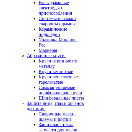
Вольфрамовые
электроды и
приспособления
Системы вытяжки
сварочных дымов
Керамические
подкладки
Упаковка Marathon
Pac
Маркеры
Абразивные круги
Круги отрезные по
металлу
Круги зачистные
Круги лепестковые
тарельчатые
Самозацепляемые
шлифовальные круги
Шлифовальные листы
Защита лица, глаз и органов
дыхания
Сварочные маски,
шлемы и щитки
Защитные стекла,
запчасти для масок