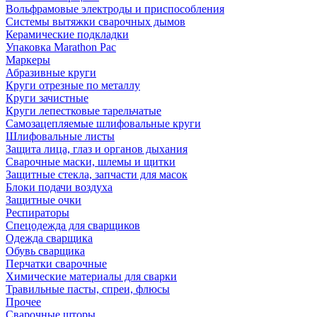
Вольфрамовые электроды и приспособления
Системы вытяжки сварочных дымов
Керамические подкладки
Упаковка Marathon Pac
Маркеры
Абразивные круги
Круги отрезные по металлу
Круги зачистные
Круги лепестковые тарельчатые
Самозацепляемые шлифовальные круги
Шлифовальные листы
Защита лица, глаз и органов дыхания
Сварочные маски, шлемы и щитки
Защитные стекла, запчасти для масок
Блоки подачи воздуха
Защитные очки
Респираторы
Спецодежда для сварщиков
Одежда сварщика
Обувь сварщика
Перчатки сварочные
Химические материалы для сварки
Травильные пасты, спреи, флюсы
Прочее
Сварочные шторы