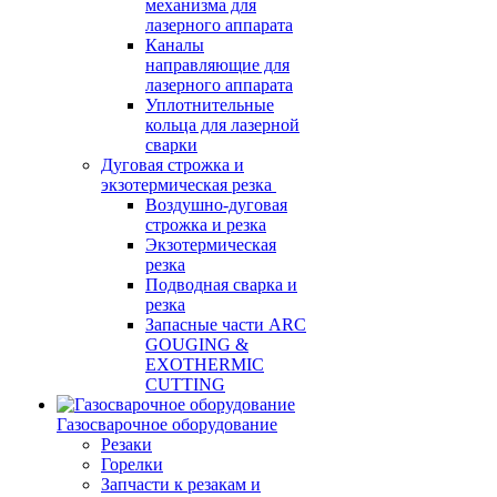
механизма для
лазерного аппарата
Каналы
направляющие для
лазерного аппарата
Уплотнительные
кольца для лазерной
сварки
Дуговая строжка и
экзотермическая резка
Воздушно-дуговая
строжка и резка
Экзотермическая
резка
Подводная сварка и
резка
Запасные части ARC
GOUGING &
EXOTHERMIC
CUTTING
Газосварочное оборудование
Резаки
Горелки
Запчасти к резакам и