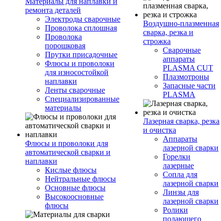
Материалы для наплавки и
ремонта деталей
Электроды сварочные
Воздушно-плазменная
Проволока сплошная
сварка, резка и
Проволока
строжка
порошковая
Сварочные
Прутки присадочные
аппараты
Флюсы и проволоки
PLASMA CUT
для износостойкой
Плазмотроны
наплавки
Запасные части
Ленты сварочные
PLASMA
Специализированные
материалы
Лазерная сварка, резка
и очистка
Аппараты
Флюсы и проволоки для
лазерной сварки
автоматической сварки и
Горелки
наплавки
лазерные
Кислые флюсы
Сопла для
Нейтральные флюсы
лазерной сварки
Основные флюсы
Линзы для
Высокоосновные
лазерной сварки
флюсы
Ролики
подающего