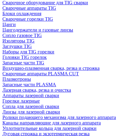
Сварочное оборудование для TIG сварки
Сварочные аппараты TIG
Блоки охлаждения
Сварочные горелки TIG
Цанги
Цангодержатели и газовые линзы
Сопло газовое TIG
Изоляторы TIG
Заглушки TIG
Наборы для TIG горелки
Головки TIG горелок
Запасные части TIG
Воздушно-плазменная сварка, резка и строжка
Сварочные аппараты PLASMA CUT
Плазмотроны
Запасные части PLASMA
Лазерная сварка, резка и очистка
Аппараты лазерной сварки
Горелки лазерные
Сопла для лазерной сварки
Линзы для лазерной сварки
Ролики подающего механизма для лазерного аппарата
Каналы направляющие для лазерного аппарата
Уплотнительные кольца для лазерной сварки
Дуговая строжка и экзотермическая резка