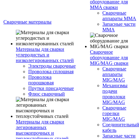
оборудование для
MMA сварки
Сварочные
аппараты MMA
Сварочные материалы
Запасные части
MMA
Материалы для сварки
Сварочное
углеродистых и
оборудование для
низколегированных сталей
MIG/MAG сварки
Электроды сварочные
Сварочные
Проволока сплошная
аппараты
Проволока
MIG/MAG
порошковая
Механизмы
Прутки присадочные
подачи
Флюс сварочный
проволоки
MIG/MAG
Сварочные
горелки
MIG/MAG
Материалы для сварки
Соединительны
легированных
кабель
высокопрочных и
Запасные части
теплоустойчивых сталей