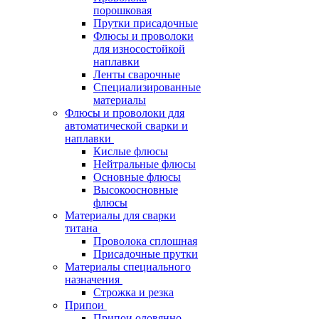
порошковая
Прутки присадочные
Флюсы и проволоки
для износостойкой
наплавки
Ленты сварочные
Специализированные
материалы
Флюсы и проволоки для
автоматической сварки и
наплавки
Кислые флюсы
Нейтральные флюсы
Основные флюсы
Высокоосновные
флюсы
Материалы для сварки
титана
Проволока сплошная
Присадочные прутки
Материалы специального
назначения
Строжка и резка
Припои
Припои оловянно-