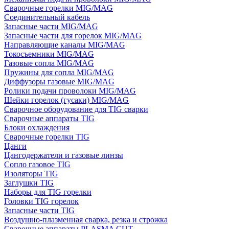
Сварочные горелки MIG/MAG
Соединительный кабель
Запасные части MIG/MAG
Запасные части для горелок MIG/MAG
Направляющие каналы MIG/MAG
Токосъемники MIG/MAG
Газовые сопла MIG/MAG
Пружины для сопла MIG/MAG
Диффузоры газовые MIG/MAG
Ролики подачи проволоки MIG/MAG
Шейки горелок (гусаки) MIG/MAG
Сварочное оборудование для TIG сварки
Сварочные аппараты TIG
Блоки охлаждения
Сварочные горелки TIG
Цанги
Цангодержатели и газовые линзы
Сопло газовое TIG
Изоляторы TIG
Заглушки TIG
Наборы для TIG горелки
Головки TIG горелок
Запасные части TIG
Воздушно-плазменная сварка, резка и строжка
Сварочные аппараты PLASMA CUT