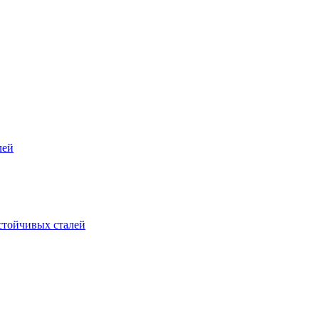
лей
стойчивых сталей