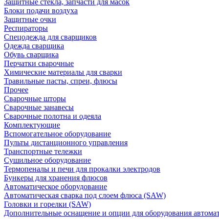
Защитные стекла, запчасти для масок
Блоки подачи воздуха
Защитные очки
Респираторы
Спецодежда для сварщиков
Одежда сварщика
Обувь сварщика
Перчатки сварочные
Химические материалы для сварки
Травильные пасты, спреи, флюсы
Прочее
Сварочные шторы
Сварочные занавесы
Сварочные полотна и одеяла
Комплектующие
Вспомогательное оборудование
Пульты дистанционного управления
Транспортные тележки
Сушильное оборудование
Термопеналы и печи для прокалки электродов
Бункеры для хранения флюсов
Автоматическое оборудование
Автоматическая сварка под слоем флюса (SAW)
Головки и горелки (SAW)
Дополнительные оснащение и опции для оборудования автома