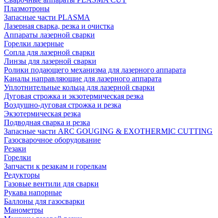
Плазмотроны
Запасные части PLASMA
Лазерная сварка, резка и очистка
Аппараты лазерной сварки
Горелки лазерные
Сопла для лазерной сварки
Линзы для лазерной сварки
Ролики подающего механизма для лазерного аппарата
Каналы направляющие для лазерного аппарата
Уплотнительные кольца для лазерной сварки
Дуговая строжка и экзотермическая резка
Воздушно-дуговая строжка и резка
Экзотермическая резка
Подводная сварка и резка
Запасные части ARC GOUGING & EXOTHERMIC CUTTING
Газосварочное оборудование
Резаки
Горелки
Запчасти к резакам и горелкам
Редукторы
Газовые вентили для сварки
Рукава напорные
Баллоны для газосварки
Манометры