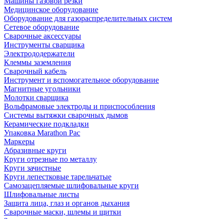
Машины газовой резки
Медицинское оборудование
Оборудование для газораспределительных систем
Сетевое оборудование
Сварочные аксессуары
Инструменты сварщика
Электрододержатели
Клеммы заземления
Сварочный кабель
Инструмент и вспомогательное оборудование
Магнитные угольники
Молотки сварщика
Вольфрамовые электроды и приспособления
Системы вытяжки сварочных дымов
Керамические подкладки
Упаковка Marathon Pac
Маркеры
Абразивные круги
Круги отрезные по металлу
Круги зачистные
Круги лепестковые тарельчатые
Самозацепляемые шлифовальные круги
Шлифовальные листы
Защита лица, глаз и органов дыхания
Сварочные маски, шлемы и щитки