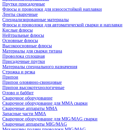
Прутки присадочные
Флюсы и проволоки для износостойкой наплавки
Ленты сварочные
Специализированные материалы
Флюсы и проволоки для автоматической сварки и наплавки
Кислые флюсы
Нейтральные флюсы
Основные флюсы
Высокоосновные флюсы
Материалы для сварки титана
Проволока сплошная
Присадочные прутки
Материалы специального назначения
Строжка и резка
Припои
Припои оловянно-свинцовые
Припои высокотехнологичные
Олово и баббит
Сварочное оборудование
Сварочное оборудование для MMA сварки
Сварочные аппараты MMA
Запасные части MMA
Сварочное оборудование для MIG/MAG сварки
Сварочные аппараты MIG/MAG
Механизмы подачи проволоки MIG/MAG