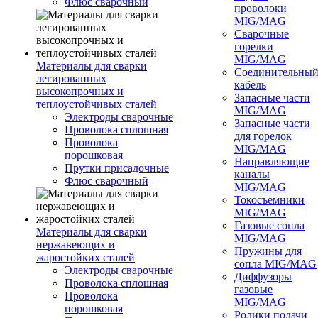
Флюс сварочный
проволоки
MIG/MAG
Сварочные
горелки
MIG/MAG
Материалы для сварки
Соединительны
легированных
кабель
высокопрочных и
Запасные части
теплоустойчивых сталей
MIG/MAG
Электроды сварочные
Запасные части
Проволока сплошная
для горелок
Проволока
MIG/MAG
порошковая
Направляющие
Прутки присадочные
каналы
Флюс сварочный
MIG/MAG
Токосъемники
MIG/MAG
Газовые сопла
Материалы для сварки
MIG/MAG
нержавеющих и
Пружины для
жаростойких сталей
сопла MIG/MAG
Электроды сварочные
Диффузоры
Проволока сплошная
газовые
Проволока
MIG/MAG
порошковая
Ролики подачи