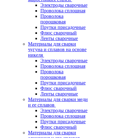
Электроды сварочные
Проволока сплошная
Проволока
порошковая
Прутки присадочные
Флюс сварочный
Ленты сварочные
Материалы для сварки
чугуна и сплавов на основе
никеля
Электроды сварочные
Проволока сплошная
Проволока
порошковая
Прутки присадочные
Флюс сварочный
Ленты сварочные
Материалы для сварки меди
и ее сплавов
Электроды сварочные
Проволока сплошная
Прутки присадочные
Флюс сварочный
Материалы для сварки