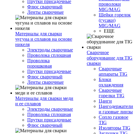
Прутки присадочные
проволоки
Флюс сварочный
MIG/MAG
Ленты сварочные
Шейки горелок
(гусаки)
MIG/MAG
+ ЕЩЕ
Материалы для сварки
чугуна и сплавов на основе
никеля
Электроды сварочные
Сварочное
Проволока сплошная
оборудование для TIG
Проволока
сварки
порошковая
Сварочные
Прутки присадочные
аппараты TIG
Флюс сварочный
Блоки
Ленты сварочные
охлаждения
Сварочные
горелки TIG
Материалы для сварки меди
Цанги
и ее сплавов
Цангодержатели
Электроды сварочные
и газовые линзы
Проволока сплошная
Сопло газовое
Прутки присадочные
TIG
Флюс сварочный
Изоляторы TIG
Заглушки TIG