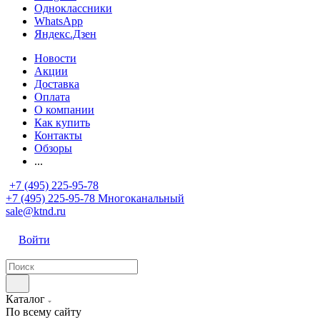
Одноклассники
WhatsApp
Яндекс.Дзен
Новости
Акции
Доставка
Оплата
О компании
Как купить
Контакты
Обзоры
...
+7 (495) 225-95-78
+7 (495) 225-95-78
Многоканальный
sale@ktnd.ru
Войти
Каталог
По всему сайту