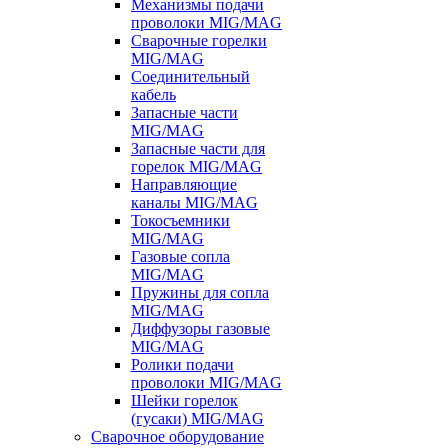
Механизмы подачи
проволоки MIG/MAG
Сварочные горелки
MIG/MAG
Соединительный
кабель
Запасные части
MIG/MAG
Запасные части для
горелок MIG/MAG
Направляющие
каналы MIG/MAG
Токосъемники
MIG/MAG
Газовые сопла
MIG/MAG
Пружины для сопла
MIG/MAG
Диффузоры газовые
MIG/MAG
Ролики подачи
проволоки MIG/MAG
Шейки горелок
(гусаки) MIG/MAG
Сварочное оборудование