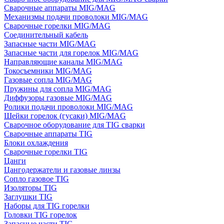
Сварочные аппараты MIG/MAG
Механизмы подачи проволоки MIG/MAG
Сварочные горелки MIG/MAG
Соединительный кабель
Запасные части MIG/MAG
Запасные части для горелок MIG/MAG
Направляющие каналы MIG/MAG
Токосъемники MIG/MAG
Газовые сопла MIG/MAG
Пружины для сопла MIG/MAG
Диффузоры газовые MIG/MAG
Ролики подачи проволоки MIG/MAG
Шейки горелок (гусаки) MIG/MAG
Сварочное оборудование для TIG сварки
Сварочные аппараты TIG
Блоки охлаждения
Сварочные горелки TIG
Цанги
Цангодержатели и газовые линзы
Сопло газовое TIG
Изоляторы TIG
Заглушки TIG
Наборы для TIG горелки
Головки TIG горелок
Запасные части TIG