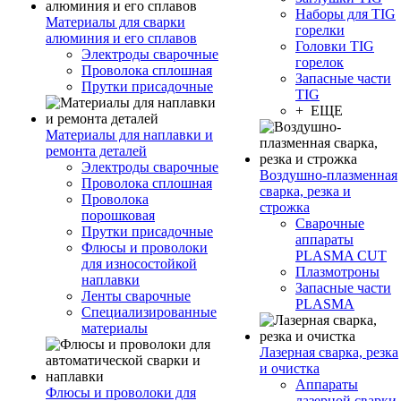
Наборы для TIG
Материалы для сварки
горелки
алюминия и его сплавов
Головки TIG
Электроды сварочные
горелок
Проволока сплошная
Запасные части
Прутки присадочные
TIG
+ ЕЩЕ
Материалы для наплавки и
ремонта деталей
Электроды сварочные
Воздушно-плазменная
Проволока сплошная
сварка, резка и
Проволока
строжка
порошковая
Сварочные
Прутки присадочные
аппараты
Флюсы и проволоки
PLASMA CUT
для износостойкой
Плазмотроны
наплавки
Запасные части
Ленты сварочные
PLASMA
Специализированные
материалы
Лазерная сварка, резка
и очистка
Аппараты
Флюсы и проволоки для
лазерной сварки