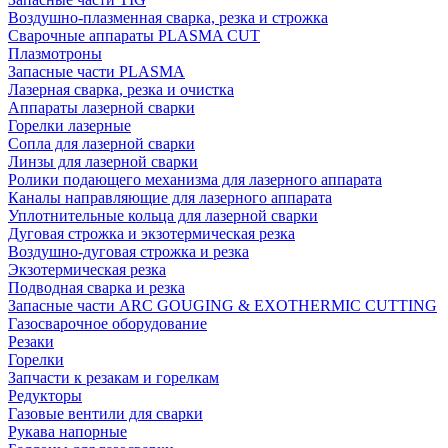
Воздушно-плазменная сварка, резка и строжка
Сварочные аппараты PLASMA CUT
Плазмотроны
Запасные части PLASMA
Лазерная сварка, резка и очистка
Аппараты лазерной сварки
Горелки лазерные
Сопла для лазерной сварки
Линзы для лазерной сварки
Ролики подающего механизма для лазерного аппарата
Каналы направляющие для лазерного аппарата
Уплотнительные кольца для лазерной сварки
Дуговая строжка и экзотермическая резка
Воздушно-дуговая строжка и резка
Экзотермическая резка
Подводная сварка и резка
Запасные части ARC GOUGING & EXOTHERMIC CUTTING
Газосварочное оборудование
Резаки
Горелки
Запчасти к резакам и горелкам
Редукторы
Газовые вентили для сварки
Рукава напорные