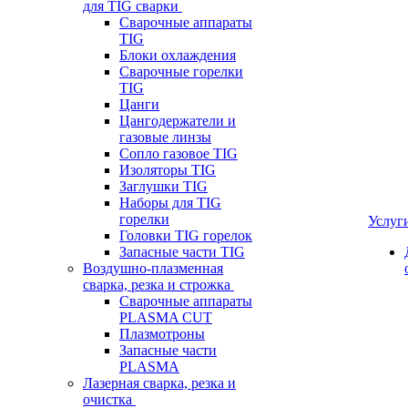
для TIG сварки
Сварочные аппараты
TIG
Блоки охлаждения
Сварочные горелки
TIG
Цанги
Цангодержатели и
газовые линзы
Сопло газовое TIG
Изоляторы TIG
Заглушки TIG
Наборы для TIG
горелки
Услуг
Головки TIG горелок
Запасные части TIG
Воздушно-плазменная
сварка, резка и строжка
Сварочные аппараты
PLASMA CUT
Плазмотроны
Запасные части
PLASMA
Лазерная сварка, резка и
очистка