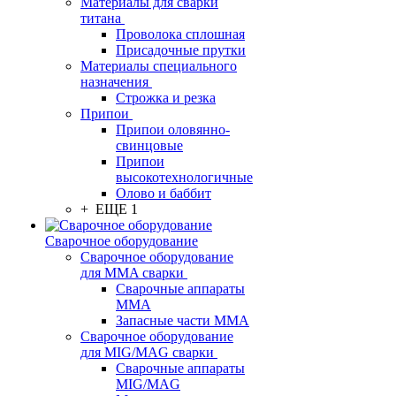
Материалы для сварки
титана
Проволока сплошная
Присадочные прутки
Материалы специального
назначения
Строжка и резка
Припои
Припои оловянно-
свинцовые
Припои
высокотехнологичные
Олово и баббит
+ ЕЩЕ 1
Сварочное оборудование
Сварочное оборудование
для MMA сварки
Сварочные аппараты
MMA
Запасные части MMA
Сварочное оборудование
для MIG/MAG сварки
Сварочные аппараты
MIG/MAG