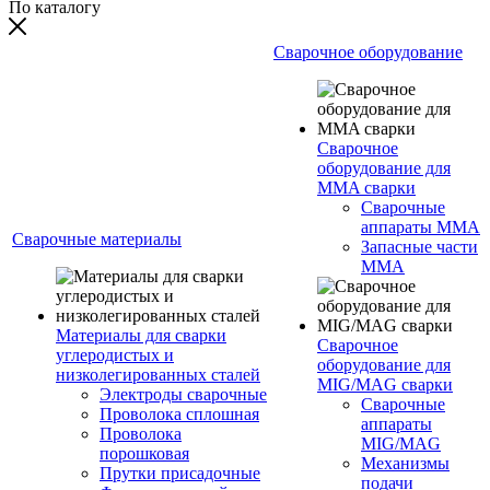
По каталогу
Сварочное оборудование
Сварочное
оборудование для
MMA сварки
Сварочные
аппараты MMA
Сварочные материалы
Запасные части
MMA
Материалы для сварки
Сварочное
углеродистых и
оборудование для
низколегированных сталей
MIG/MAG сварки
Электроды сварочные
Сварочные
Проволока сплошная
аппараты
Проволока
MIG/MAG
порошковая
Механизмы
Прутки присадочные
подачи