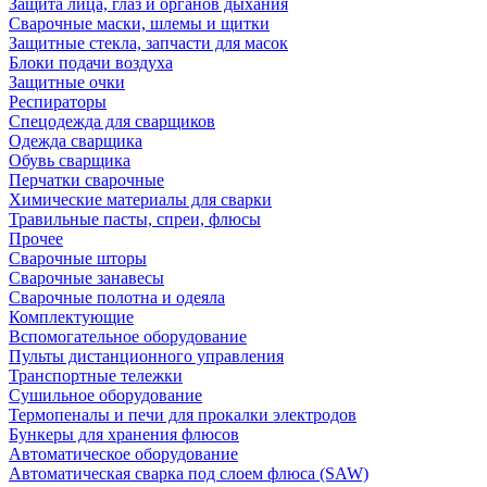
Защита лица, глаз и органов дыхания
Сварочные маски, шлемы и щитки
Защитные стекла, запчасти для масок
Блоки подачи воздуха
Защитные очки
Респираторы
Спецодежда для сварщиков
Одежда сварщика
Обувь сварщика
Перчатки сварочные
Химические материалы для сварки
Травильные пасты, спреи, флюсы
Прочее
Сварочные шторы
Сварочные занавесы
Сварочные полотна и одеяла
Комплектующие
Вспомогательное оборудование
Пульты дистанционного управления
Транспортные тележки
Сушильное оборудование
Термопеналы и печи для прокалки электродов
Бункеры для хранения флюсов
Автоматическое оборудование
Автоматическая сварка под слоем флюса (SAW)