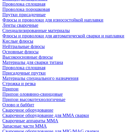
Проволока сплошная
Проволока порошковая
Прутки присадочные
Флюсы и проволоки для износостойкой наплавки
Ленты сварочные
Специализированные материалы
Флюсы и проволоки для автоматической сварки и наплавки
Кислые флюсы
Нейтральные флюсы
Основные флюсы
Высокоосновные флюсы
Материалы для сварки титана
Проволока сплошная
Присадочные прутки
Материалы специального назначения
Строжка и резка
Припои
Припои оловянно-свинцовые
Припои высокотехнологичные
Олово и баббит
Сварочное оборудование
Сварочное оборудование для MMA сварки
Сварочные аппараты MMA
Запасные части MMA
Сварочное оборудование для MIG/MAG сварки