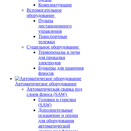
Комплектующие
Вспомогательное
оборудование
Пульты
дистанционного
управления
Транспортные
тележки
Сушильное оборудование
Термопеналы и печи
для прокалки
электродов
Бункеры для хранения
флюсов
Автоматическое оборудование
Автоматическая сварка под
слоем флюса (SAW)
Головки и горелки
(SAW)
Дополнительные
оснащение и опции
для оборудования
автоматической