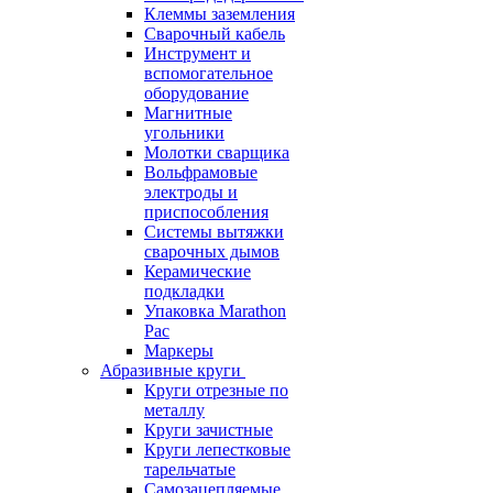
Клеммы заземления
Сварочный кабель
Инструмент и
вспомогательное
оборудование
Магнитные
угольники
Молотки сварщика
Вольфрамовые
электроды и
приспособления
Системы вытяжки
сварочных дымов
Керамические
подкладки
Упаковка Marathon
Pac
Маркеры
Абразивные круги
Круги отрезные по
металлу
Круги зачистные
Круги лепестковые
тарельчатые
Самозацепляемые