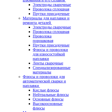
алюминия и его сплавов
Электроды сварочные
Проволока сплошная
Прутки присадочные
Материалы для наплавки и
ремонта деталей
Электроды сварочные
Проволока сплошная
Проволока
порошковая
Прутки присадочные
Флюсы и проволоки
для износостойкой
наплавки
Ленты сварочные
Специализированные
материалы
Флюсы и проволоки для
автоматической сварки и
наплавки
Кислые флюсы
Нейтральные флюсы
Основные флюсы
Высокоосновные
флюсы