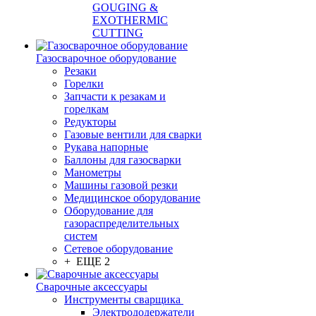
GOUGING &
EXOTHERMIC
CUTTING
Газосварочное оборудование
Резаки
Горелки
Запчасти к резакам и
горелкам
Редукторы
Газовые вентили для сварки
Рукава напорные
Баллоны для газосварки
Манометры
Машины газовой резки
Медицинское оборудование
Оборудование для
газораспределительных
систем
Сетевое оборудование
+ ЕЩЕ 2
Сварочные аксессуары
Инструменты сварщика
Электрододержатели