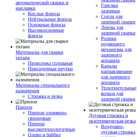
автоматической сварки и
Горелки
наплавки
лазерные
Кислые флюсы
Сопла для
Нейтральные флюсы
лазерной сварки
Основные флюсы
Линзы для
Высокоосновные
лазерной сварки
флюсы
Ролики
подающего
механизма для
Материалы для сварки
лазерного
титана
аппарата
Проволока сплошная
Каналы
Присадочные прутки
направляющие
для лазерного
аппарата
Материалы специального
Уплотнительные
назначения
кольца для
Строжка и резка
лазерной сварки
Припои
Припои оловянно-
Дуговая строжка и
свинцовые
экзотермическая резка
Припои
Воздушно-
высокотехнологичные
дуговая строжка
Олово и баббит