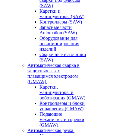
сварки под флюсом
(SAW)
Каретки и
манипуляторы (SAW)
Контроллеры (SAW)
Запасные части
Automation (SAW)
Оборудование для
позиционирования
изделий
Сварочные источники
(SAW)
Автоматическая сварка в
защитных газах
плавящимся электродом
(GMAW)
Каретки,
манипуляторы и
роботизация (GMAW)
Контроллеры и блоки
управления (GMAW)
Подающие
механизмы и горелки
(GMAW)
Автоматическая резка