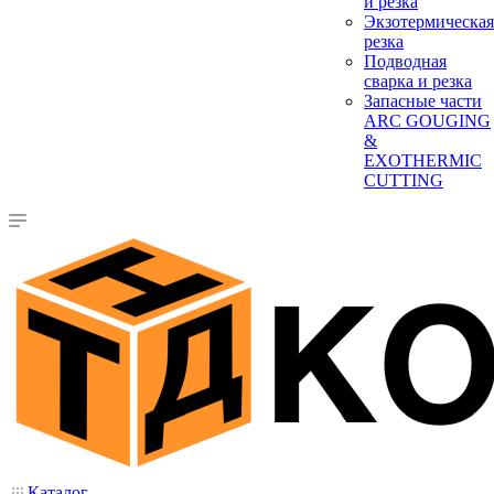
и резка
Экзотермическая
резка
Подводная
сварка и резка
Запасные части
ARC GOUGING
&
EXOTHERMIC
CUTTING
Каталог