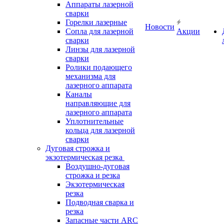
Аппараты лазерной
сварки
Горелки лазерные
Новости
Сопла для лазерной
Акции
сварки
Линзы для лазерной
сварки
Ролики подающего
механизма для
лазерного аппарата
Каналы
направляющие для
лазерного аппарата
Уплотнительные
кольца для лазерной
сварки
Дуговая строжка и
экзотермическая резка
Воздушно-дуговая
строжка и резка
Экзотермическая
резка
Подводная сварка и
резка
Запасные части ARC