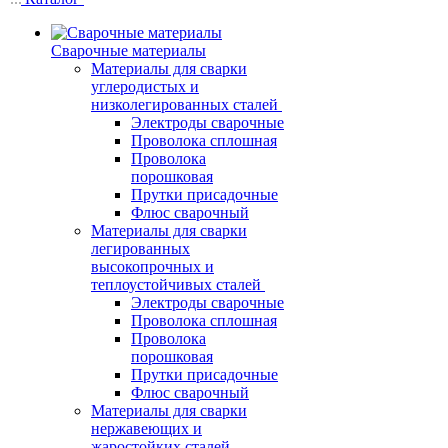
Сварочные материалы
Материалы для сварки
углеродистых и
низколегированных сталей
Электроды сварочные
Проволока сплошная
Проволока
порошковая
Прутки присадочные
Флюс сварочный
Материалы для сварки
легированных
высокопрочных и
теплоустойчивых сталей
Электроды сварочные
Проволока сплошная
Проволока
порошковая
Прутки присадочные
Флюс сварочный
Материалы для сварки
нержавеющих и
жаростойких сталей