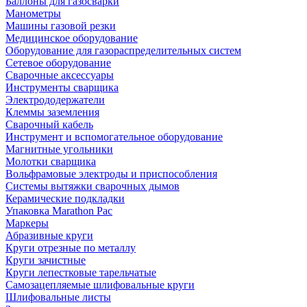
Баллоны для газосварки
Манометры
Машины газовой резки
Медицинское оборудование
Оборудование для газораспределительных систем
Сетевое оборудование
Сварочные аксессуары
Инструменты сварщика
Электрододержатели
Клеммы заземления
Сварочный кабель
Инструмент и вспомогательное оборудование
Магнитные угольники
Молотки сварщика
Вольфрамовые электроды и приспособления
Системы вытяжки сварочных дымов
Керамические подкладки
Упаковка Marathon Pac
Маркеры
Абразивные круги
Круги отрезные по металлу
Круги зачистные
Круги лепестковые тарельчатые
Самозацепляемые шлифовальные круги
Шлифовальные листы